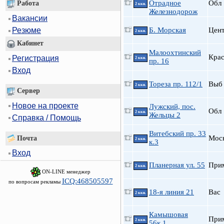
Отрадное
Обл
Работа
2 ккв.
Железнодорож
Вакансии
Б. Морская
Цен
Резюме
2 ккв.
Кабинет
Малоохтинский
Кра
Регистрация
2 ккв.
пр. 16
Вход
Тореза пр. 112/1
Выб
2 ккв.
Сервер
Новое на проекте
Лужский, пос.
Обл
2 ккв.
Жельцы 2
Справка / Помощь
Витебский пр. 33
Мос
Почта
2 ккв.
к.3
Вход
Планерная ул. 55
При
2 ккв.
ON-LINE менеджер
ICQ:468505597
по вопросам рекламы
18-я линия 21
Вас
2 ккв.
Камышовая
При
2 ккв.
56к.1