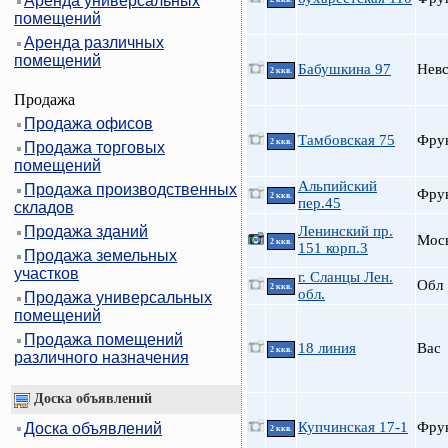
Аренда универсальных
помещений
Аренда различных
помещений
Бабушкина 97
Нев
2 ккв.
Продажа
Продажа офисов
Тамбовская 75
Фру
2 ккв.
Продажа торговых
помещений
Альпийский
Продажа производственных
Фру
2 ккв.
пер.45
складов
Продажа зданий
Ленинский пр.
Мос
2 ккв.
151 корп.3
Продажа земельных
участков
г. Сланцы Лен.
Обл
2 ккв.
обл.
Продажа универсальных
помещений
Продажа помещений
18 линия
Вас
2 ккв.
различного назначения
Доска объявлений
Купчинская 17-1
Фру
Доска объявлений
2 ккв.