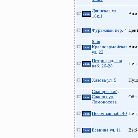
Двинская ул.
Адм
2 ккв.
16к.1
Фуражный пер. 4
Цен
2 ккв.
6-ая
Красноармейская
Адм
2 ккв.
ул. 22
Петроградская
Пе-г
2 ккв.
наб. 26-28
Хазова ул. 5
Пуш
2 ккв.
Сланцевский,
Сланцы ул.
Обл
2 ккв.
Ломоносова
Песочная наб. 40
Пе-г
2 ккв.
Есенина ул. 11
Выб
2 ккв.