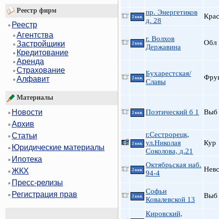
Реестр фирм
пр. Энергетиков
Кра
2 ккв.
д. 28
Реестр
Агентства
г. Волхов
Обл
Застройщики
2 ккв.
Державина
Кредитование
Аренда
Страхование
Бухарестская/
Фру
Алфавит
2 ккв.
Славы
Материалы
Поэтический б 1
Выб
Новости
2 ккв.
Архив
г.Сестрорецк,
Статьи
ул.Николая
Кур
2 ккв.
Юридические материалы
Соколова, д.21
Ипотека
Октябрьская наб.
Нев
ЖКХ
2 ккв.
94-4
Пресс-релизы
Софьи
Регистрация прав
Выб
2 ккв.
Ковалевской 13
Кировский,