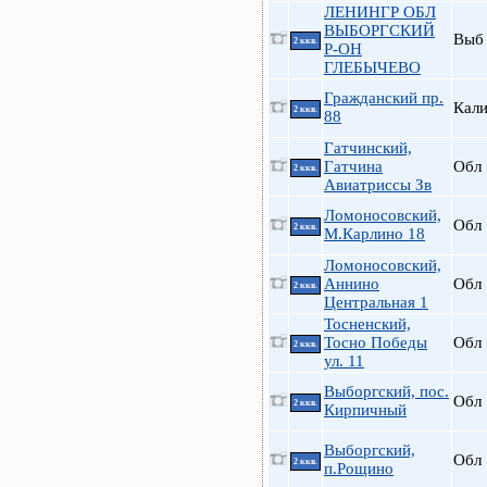
ЛЕНИНГР ОБЛ
ВЫБОРГСКИЙ
Выб
2 ккв.
Р-ОН
ГЛЕБЫЧЕВО
Гражданский пр.
Кал
2 ккв.
88
Гатчинский,
Гатчина
Обл
2 ккв.
Авиатриссы Зв
Ломоносовский,
Обл
2 ккв.
М.Карлино 18
Ломоносовский,
Аннино
Обл
2 ккв.
Центральная 1
Тосненский,
Тосно Победы
Обл
2 ккв.
ул. 11
Выборгский, пос.
Обл
2 ккв.
Кирпичный
Выборгский,
Обл
2 ккв.
п.Рощино