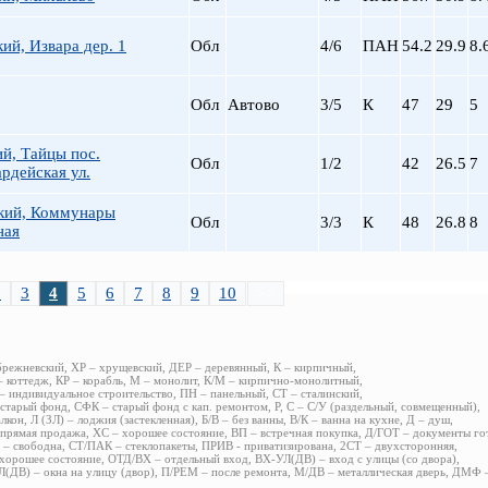
ий, Извара дер. 1
Обл
4/6
ПАН
54.2
29.9
8.
Обл
Автово
3/5
К
47
29
5
й, Тайцы пос.
Обл
1/2
42
26.5
7
рдейская ул.
кий, Коммунары
Обл
3/3
К
48
26.8
8
ная
2
3
4
5
6
7
8
9
10
>>
брежневский, ХР – хрущевский, ДЕР – деревянный, К – кирпичный,
 коттедж, КР – корабль, М – монолит, К/М – кирпично-монолитный,
 индивидуальное строительство, ПН – панельный, СТ – сталинский,
старый фонд, СФК – старый фонд с кап. ремонтом, Р, С – С/У (раздельный, совмещенный),
алкон, Л (ЗЛ) – лоджия (застекленная), Б/В – без ванны, В/К – ванна на кухне, Д – душ,
прямая продажа, ХС – хорошее состояние, ВП – встречная покупка, Д/ГОТ – документы го
– свободна, СТ/ПАК – стеклопакеты, ПРИВ - приватизирована, 2СТ – двухсторонняя,
хорошее состояние, ОТД/ВХ – отдельный вход, ВХ-УЛ(ДВ) – вход с улицы (со двора),
(ДВ) – окна на улицу (двор), П/РЕМ – после ремонта, М/ДВ – металлическая дверь, ДМФ