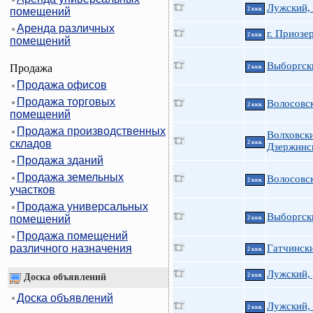
Лужский,
помещений
2 ккв.
Аренда различных
г. Приозе
2 ккв.
помещений
Выборгск
Продажа
2 ккв.
Продажа офисов
Продажа торговых
Волосовск
2 ккв.
помещений
Продажа производственных
Волховски
складов
2 ккв.
Дзержинск
Продажа зданий
Продажа земельных
Волосовс
2 ккв.
участков
Продажа универсальных
Выборгск
помещений
2 ккв.
Продажа помещений
различного назначения
Гатчински
2 ккв.
Лужский, 
Доска объявлений
2 ккв.
Доска объявлений
Лужский,
2 ккв.