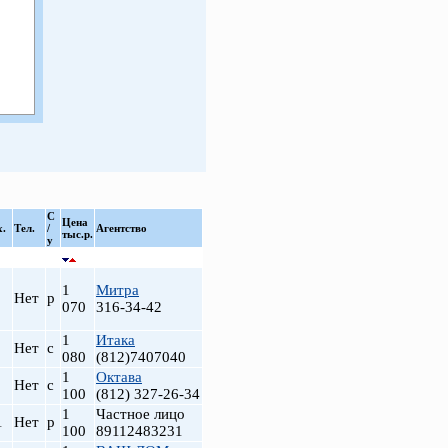
С
Цена
х.
Тел.
/
Агентство
тыс.р.
у
1
Митра
Нет
р
070
316-34-42
1
Итака
Нет
с
080
(812)7407040
1
Октава
Нет
с
100
(812) 327-26-34
1
Частное лицо
1
Нет
р
100
89112483231