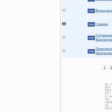
Волосовск
2 ккв.
Сланцы
2 ккв.
Гатчински
2 ккв.
Красногва
Приозерс
2 ккв.
Централь
1
БР – 
КОТ –
ИНД –
СФ – 
Б – б
ПП – 
СВОБ 
ХС – 
ОК-УЛ