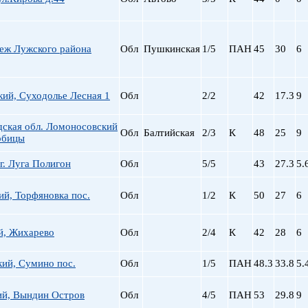
деж Лужского района
Обл
Пушкинская
1/5
ПАН
45
30
6
ий, Суходолье Лесная 1
Обл
2/2
42
17.3
9
дская обл. Ломоносовский
Обл
Балтийская
2/3
К
48
25
9
лобицы
г. Луга Полигон
Обл
5/5
43
27.3
5.
й, Торфяновка пос.
Обл
1/2
К
50
27
6
й, Жихарево
Обл
2/4
К
42
28
6
ий, Сумино пос.
Обл
1/5
ПАН
48.3
33.8
5.
ий, Вындин Остров
Обл
4/5
ПАН
53
29.8
9