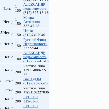
АЛЕКСАНДР
1
Есть
недвижимость
150
(812) 327-16-16
Митра
1
Нет
р
Агентство
150
327-45-28
1
Итака
.5
Нет
р
150
(812)7407040
Русский Фонд
1
2
Нет
р
Недвижимости
150
7777-944
АЛЕКСАНДР
1
Нет
с
недвижимость
180
(812) 327-16-16
Частное лицо
1
Нет
с
+7911-088-72-
200
77
1
ВАШ ДОМ
3
Есть
р
200
(812)575-8-575
1
Частное лицо
Есть
с
200
+7(911)6227036
1
РУСКОЛ
Нет
р
200
325-83-38
1
РУСКОЛ
4
Нет
р