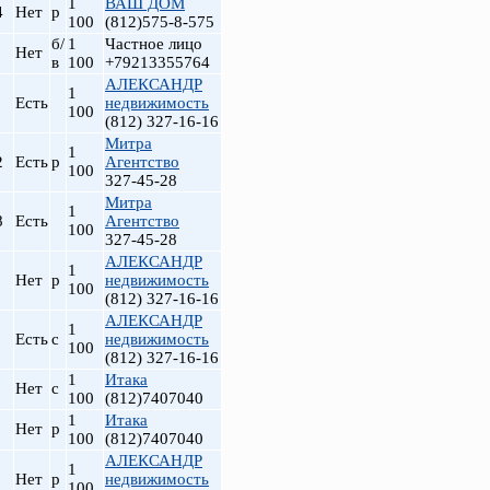
1
ВАШ ДОМ
4
Нет
р
100
(812)575-8-575
б/
1
Частное лицо
Нет
в
100
+79213355764
АЛЕКСАНДР
1
Есть
недвижимость
100
(812) 327-16-16
Митра
1
2
Есть
р
Агентство
100
327-45-28
Митра
1
8
Есть
Агентство
100
327-45-28
АЛЕКСАНДР
1
Нет
р
недвижимость
100
(812) 327-16-16
АЛЕКСАНДР
1
Есть
с
недвижимость
100
(812) 327-16-16
1
Итака
Нет
с
100
(812)7407040
1
Итака
Нет
р
100
(812)7407040
АЛЕКСАНДР
1
Нет
р
недвижимость
100