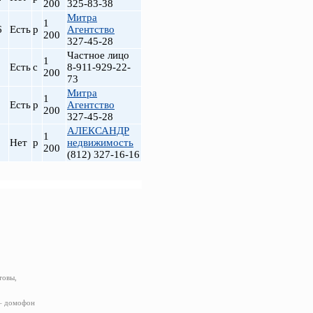
200
325-83-38
Митра
1
6
Есть
р
Агентство
200
327-45-28
Частное лицо
1
Есть
с
8-911-929-22-
200
73
Митра
1
Есть
р
Агентство
200
327-45-28
АЛЕКСАНДР
1
Нет
р
недвижимость
200
(812) 327-16-16
товы,
 – домофон