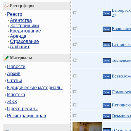
Реестр фирм
Выборгск
Реестр
2 ккв.
27
Агентства
Застройщики
Волосовс
2 ккв.
Кредитование
Аренда
Страхование
Гатчинск
2 ккв.
Алфавит
Материалы
Тосненски
2 ккв.
Новости
Архив
Всеволож
2 ккв.
Статьи
Юридические материалы
Ломоносо
2 ккв.
Ипотека
ЖКХ
Гатчински
2 ккв.
Пресс-релизы
Регистрация прав
Осьмино 
2 ккв.
г.Сланцы 
2 ккв.