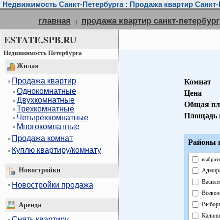
Недвижимость Санкт-Петербурга : Продажа квартир Санкт-
главная
продажа квартир санкт-петербург
|
ESTATE.SPB.RU
Недвижимость Петербурга
Жилая
Продажа квартир
Комнат
Однокомнатные
Цена
Двухкомнатные
Общая пл
Трехкомнатные
Площадь 
Четырехкомнатные
Многокомнатные
Продажа комнат
Районы г
Куплю квартиру/комнату
выбрать
Новостройки
Адмира
Василе
Новостройки продажа
Всевол
Выборг
Аренда
Калини
Снять квартиру