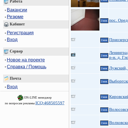
Работа
Вакансии
Резюме
пос. Оре
2 ккв.
Кабинет
Регистрация
Вход
Приозерск
2 ккв.
Сервер
Ленингра
2 ккв.
р-н. д. Г
Новое на проекте
Справка / Помощь
Лужский, 
2 ккв.
Почта
Выборгски
2 ккв.
Вход
Кировски
ON-LINE менеджер
2 ккв.
ICQ:468505597
по вопросам рекламы
Волосовск
2 ккв.
Волховск
2 ккв.