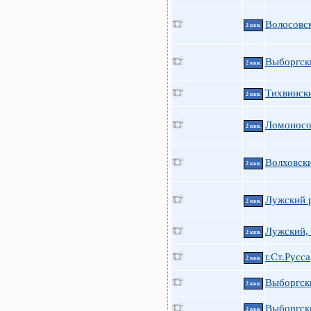
Волосовс
2 ккв.
Выборгски
2 ккв.
Тихвински
2 ккв.
Ломоносо
2 ккв.
Волховски
2 ккв.
Лужский р
2 ккв.
Лужский, 
2 ккв.
г.Ст.Русса
2 ккв.
Выборгск
2 ккв.
Выборгск
2 ккв.