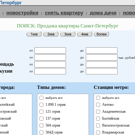
Петербург
новостройки
снять квартиру
дома дачи
нов
|
|
|
|
ПОИСК: Продажа квартиры Санкт-Петербург
от
до
от
до
тыс. рубле
ощадь
от
до
кухни
от
до
орода:
Типы домов:
Станции метро:
 все
выбрать все
выбрать все
лтейский
1.090.1 серия
Автово
островский
121 серия
Академическая
ожский
137 серия
Балтийская
ский
504 серия
Василеостровская
нский
504Д серия
Владимирская