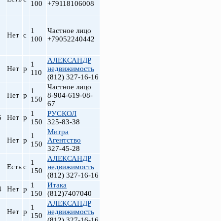
100
+79118106008
1
Частное лицо
Нет
с
100
+79052240442
АЛЕКСАНДР
1
Нет
р
недвижимость
110
(812) 327-16-16
Частное лицо
1
Нет
р
8-904-619-08-
150
67
1
РУСКОЛ
6
Нет
р
150
325-83-38
Митра
1
Нет
р
Агентство
150
327-45-28
АЛЕКСАНДР
1
Есть
с
недвижимость
150
(812) 327-16-16
1
Итака
4
Нет
р
150
(812)7407040
АЛЕКСАНДР
1
Нет
р
недвижимость
150
(812) 327-16-16