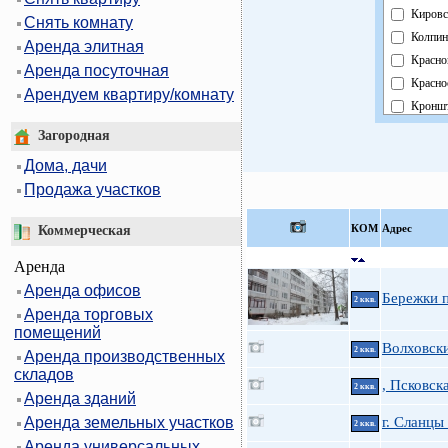
Кировс
Снять комнату
Колпин
Аренда элитная
Красно
Аренда посуточная
Красно
Арендуем квартиру/комнату
Кроншт
Курорт
Загородная
Москов
Дома, дачи
Невски
Продажа участков
Област
Павлов
КOМ
Адрес
Коммерческая
Петрог
Аренда
Петрод
Аренда офисов
Примо
Бережки п
2 ккв.
Аренда торговых
Пушки
помещений
Фрунзе
Волховски
2 ккв.
Аренда производственных
Центра
складов
, Псковск
2 ккв.
Аренда зданий
Аренда земельных участков
г. Сланцы
2 ккв.
Аренда универсальных