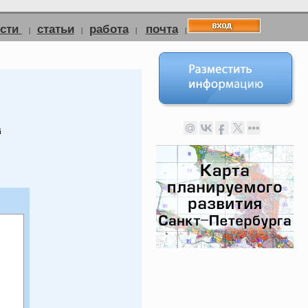
ости
статьи
работа
почта
|
|
|
|
й