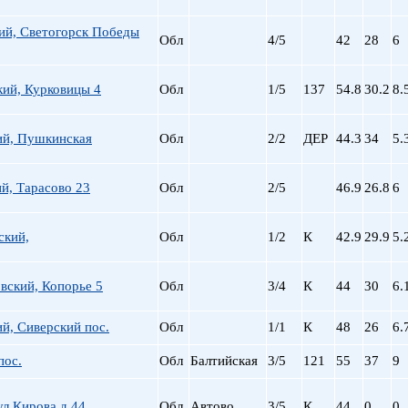
пр. Просвещения
ий, Светогорск Победы
Приморская
Обл
4/5
42
28
6
Пролетарская
Пушкинская
кий, Курковицы 4
Обл
1/5
137
54.8
30.2
8.
Рыбацкое
Садовая
ий, Пушкинская
Обл
2/2
ДЕР
44.3
34
5.
Сенная пл.
Спортивная
Старая Деревня
й, Тарасово 23
Обл
2/5
46.9
26.8
6
Технологический ин-
Удельная
ский,
Обл
1/2
К
42.9
29.9
5.
ул. Дыбенко
Фрунзенская
вский, Копорье 5
Обл
3/4
К
44
30
6.
Черная речка
Чернышевская
й, Сиверский пос.
Обл
1/1
К
48
26
6.
Чкаловская
Электросила
пос.
Обл
Балтийская
3/5
121
55
37
9
ул.Кирова д.44
Обл
Автово
3/5
К
44
0
0