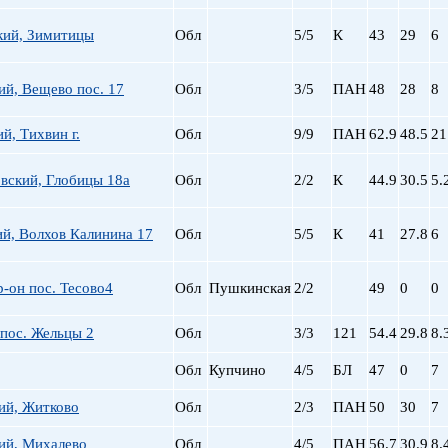
кий, Зимитицы
Обл
5/5
К
43
29
6
й, Вещево пос. 17
Обл
3/5
ПАН
48
28
8
й, Тихвин г.
Обл
9/9
ПАН
62.9
48.5
21
вский, Глобицы 18а
Обл
2/2
К
44.9
30.5
5.
й, Волхов Калинина 17
Обл
5/5
К
41
27.8
6
-он пос. Тесово4
Обл
Пушкинская
2/2
49
0
0
пос. Жельцы 2
Обл
3/3
121
54.4
29.8
8.
Обл
Купчино
4/5
БЛ
47
0
7
ий, Житково
Обл
2/3
ПАН
50
30
7
ий, Михалево
Обл
4/5
ПАН
56.7
30.9
8.