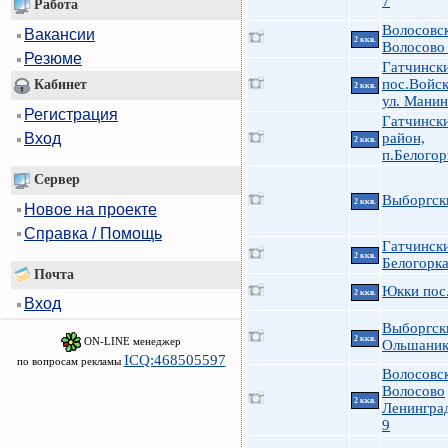
7
Работа
Волосовс
Вакансии
2 ккв.
Волосово 
Резюме
Гатчински
пос.Войс
Кабинет
2 ккв.
ул. Манин
Регистрация
Гатчинск
Вход
район,
2 ккв.
п.Белогор
Сервер
Выборгск
2 ккв.
Новое на проекте
Справка / Помощь
Гатчинск
2 ккв.
Белогорка
Почта
Юкки пос
2 ккв.
Вход
Выборгск
2 ккв.
ON-LINE менеджер
Ольшаник
ICQ:468505597
по вопросам рекламы
Волосовс
Волосово
2 ккв.
Ленинград
9