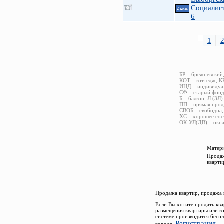
Социалис
2 ккв.
6
1
БР – брежневский
КОТ – коттедж, К
ИНД – индивидуал
СФ – старый фонд,
Б – балкон, Л (ЗЛ)
ПП – прямая прод
СВОБ – свободна,
ХС – хорошее сос
ОК-УЛ(ДВ) – окна
Матери
Продаж
кварти
Продажа квартир, продажа 
Если Вы хотите продать кв
размещения квартиры или к
системе производится бесп
Регистрация