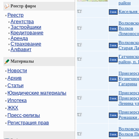
район
Реестр фирм
Кисельня 
2 ккв.
Реестр
Агентства
Волховск
Застройщики
Волхов
2 ккв.
Кредитование
Ломоносо
Аренда
Волховск
Страхование
2 ккв.
Старая Ла
Алфавит
Гатчинск
2 ккв.
Материалы
район, п.
Новости
Приозерс
Архив
Кузнечно
2 ккв.
Гагарина
Статьи
Приозерс
Юридические материалы
Приозерск
2 ккв.
Ипотека
Ленина ул
ЖКХ
Приозерс
Пресс-релизы
2 ккв.
Ромашки 
Регистрация прав
Волховск
Волхов П
2 ккв.