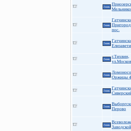
Приозерс
2 ккв.
Мельнико
Гатчинск
Пригоро
2 ккв.
пос.
Гатчинск
2 ккв.
Елизавет
г.Тихвин,
2 ккв.
ул.Москов
Ломоносо
2 ккв.
Оржицы 
Гатчинск
2 ккв.
Сиверский
Выборгск
2 ккв.
Перово
Всеволож
2 ккв.
Заводско