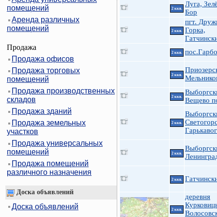
Луга, Зел
помещений
2 ккв.
Бор
Аренда различных
пгт. Друж
помещений
Горка,
2 ккв.
Гатчински
Продажа
пос.Гарб
2 ккв.
Продажа офисов
Приозерс
Продажа торговых
2 ккв.
Мельников
помещений
Продажа производственных
Выборгск
2 ккв.
складов
Вещево п
Продажа зданий
Выборгск
Светогор
Продажа земельных
2 ккв.
Гарькавог
участков
Продажа универсальных
Выборгск
помещений
2 ккв.
Ленингра
Продажа помещений
различного назначения
Гатчински
2 ккв.
Доска объявлений
деревня
Курковиц
Доска объявлений
2 ккв.
Волосовс