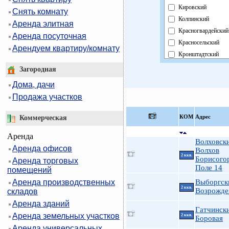
Кировский
Снять комнату
Колпинский
Аренда элитная
Красногвардейский
Аренда посуточная
Красносельский
Арендуем квартиру/комнату
Кронштадтский
Курортный
Загородная
Московский
Дома, дачи
Невский
Продажа участков
Область
Павловский
КOМ
Адрес
Коммерческая
Петроградский
Аренда
Петродворцовый
Волховск
Аренда офисов
Приморский
Волхов
2 ккв.
Борисого
Аренда торговых
Пушкинский
Поле 14
помещений
Фрунзенский
Аренда производственных
Выборгск
Центральный
2 ккв.
Возрожде
складов
Аренда зданий
Гатчинск
Аренда земельных участков
2 ккв.
Боровая
Аренда универсальных