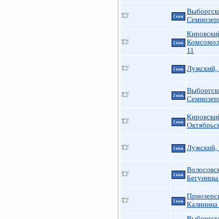
Выборгск
2 ккв.
Семиозер
Кировски
Комсомол
2 ккв.
11
Лужский,
2 ккв.
Выборгск
2 ккв.
Семиозер
Кировски
2 ккв.
Октябрьск
Лужский,
2 ккв.
Волосовс
2 ккв.
Бегуницы
Приозерс
2 ккв.
Калинина
Выборгск