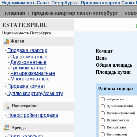
Недвижимость Санкт-Петербурга : Продажа квартир Санкт-
главная
продажа квартир санкт-петербург
ново
|
|
ESTATE.SPB.RU
Недвижимость Петербурга
Жилая
Продажа квартир
Комнат
Однокомнатные
Цена
Двухкомнатные
Общая площадь
Трехкомнатные
Площадь кухни
Четырехкомнатные
Многокомнатные
Продажа комнат
Районы города:
Куплю квартиру/комнату
выбрать все
Новостройки
Адмиралтейский
Василеостровский
Новостройки продажа
Всеволожский
Выборгский
Аренда
Калининский
Снять квартиру