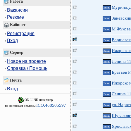
Работа
Мурино,у
2 ккв.
Вакансии
Резюме
Заневский
2 ккв.
Кабинет
М.Жукова 
2 ккв.
Регистрация
Варшавск
Вход
2 ккв.
Ижорског
2 ккв.
Сервер
Новое на проекте
Ленина 1
2 ккв.
Справка / Помощь
Братьев Р
2 ккв.
Почта
Ижорског
2 ккв.
Вход
Ленина 1
2 ккв.
ON-LINE менеджер
ул. Нарвск
ICQ:468505597
по вопросам рекламы
2 ккв.
Шуваловск
2 ккв.
Ярославск
2 ккв.