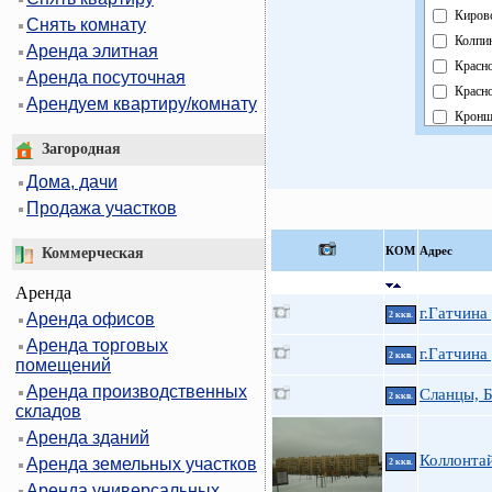
Киров
Снять комнату
Колпи
Аренда элитная
Красн
Аренда посуточная
Красн
Арендуем квартиру/комнату
Кронш
Курор
Загородная
Моско
Дома, дачи
Невск
Продажа участков
Облас
Павло
КOМ
Адрес
Коммерческая
Петро
Аренда
Петро
г.Гатчина
Аренда офисов
2 ккв.
Примо
Аренда торговых
Пушки
г.Гатчина
2 ккв.
помещений
Фрунз
Аренда производственных
Сланцы, 
Центр
2 ккв.
складов
Аренда зданий
Коллонта
Аренда земельных участков
2 ккв.
Аренда универсальных