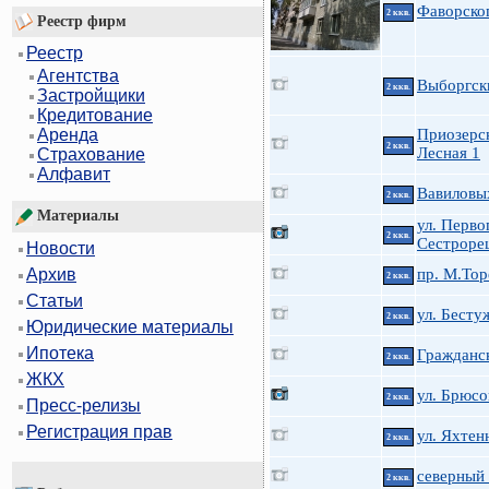
Фаворско
2 ккв.
Реестр фирм
Реестр
Агентства
Выборгск
2 ккв.
Застройщики
Кредитование
Приозерс
Аренда
2 ккв.
Лесная 1
Страхование
Алфавит
Вавиловых
2 ккв.
Материалы
ул. Перво
2 ккв.
Сестроре
Новости
пр. М.Тор
Архив
2 ккв.
Статьи
ул. Бесту
2 ккв.
Юридические материалы
Ипотека
Гражданск
2 ккв.
ЖКХ
ул. Брюсо
2 ккв.
Пресс-релизы
Регистрация прав
ул. Яхтен
2 ккв.
северный 
2 ккв.