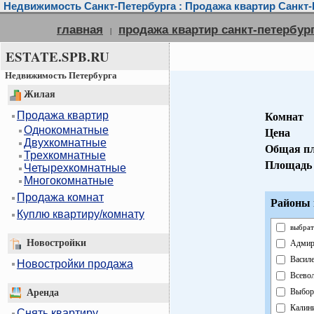
Недвижимость Санкт-Петербурга : Продажа квартир Санкт-
главная
продажа квартир санкт-петербур
|
ESTATE.SPB.RU
Недвижимость Петербурга
Жилая
Продажа квартир
Комнат
Однокомнатные
Цена
Двухкомнатные
Общая п
Трехкомнатные
Площадь
Четырехкомнатные
Многокомнатные
Продажа комнат
Районы 
Куплю квартиру/комнату
выбрат
Новостройки
Адмир
Васил
Новостройки продажа
Всево
Выбор
Аренда
Калин
Снять квартиру