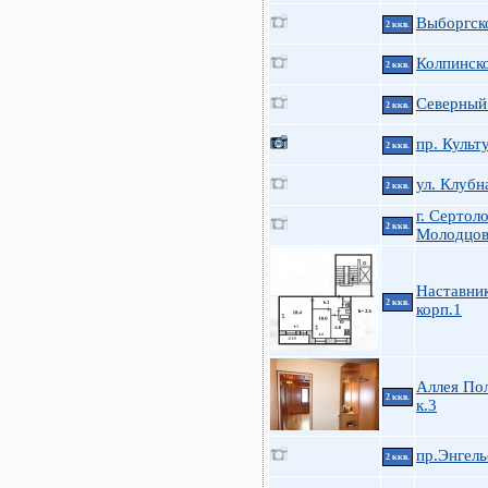
Выборгско
2 ккв.
Колпинск
2 ккв.
Северный 
2 ккв.
пр. Культ
2 ккв.
ул. Клубн
2 ккв.
г. Сертоло
2 ккв.
Молодцова
Наставник
2 ккв.
корп.1
Аллея Пол
2 ккв.
к.3
пр.Энгель
2 ккв.