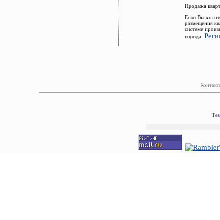
Продажа кварт
Если Вы хотит
размещения кв
системе произ
Реги
города.
Контакт
Тем