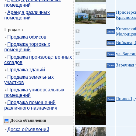
помещений
Аренда различных
Приозерс
2 ккв.
Красноозе
помещений
Кировский
Продажа
2 ккв.
Молодцо
Продажа офисов
Войкова, 
Продажа торговых
2 ккв.
помещений
ул. Зареч
2 ккв.
Продажа производственных
складов
Заречная 
2 ккв.
Продажа зданий
Продажа земельных
участков
Продажа универсальных
помещений
Янино-1, 
2 ккв.
Продажа помещений
различного назначения
Доска объявлений
Доска объявлений