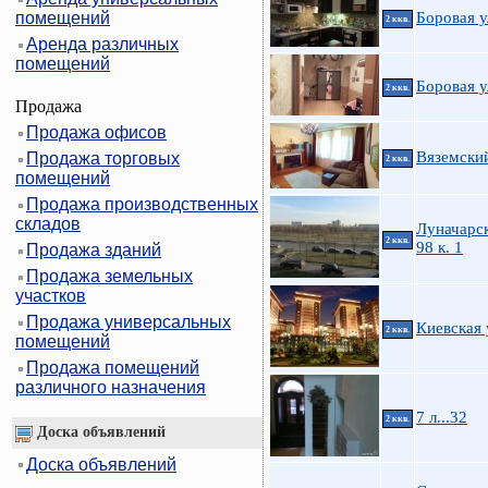
помещений
Боровая у
2 ккв.
Аренда различных
помещений
Боровая у
2 ккв.
Продажа
Продажа офисов
Вяземский
Продажа торговых
2 ккв.
помещений
Продажа производственных
складов
Луначарск
2 ккв.
98 к. 1
Продажа зданий
Продажа земельных
участков
Продажа универсальных
Киевская у
2 ккв.
помещений
Продажа помещений
различного назначения
7 л...32
2 ккв.
Доска объявлений
Доска объявлений