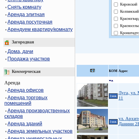
Кировский
Снять комнату
Колпинский
Аренда элитная
Красногвар
Аренда посуточная
Красносель
Арендуем квартиру/комнату
Кронштадтс
Курортный
Загородная
Московски
Дома, дачи
Невский
Продажа участков
Область
Павловский
КOМ
Адрес
Коммерческая
Петроградс
Аренда
Петродвор
Аренда офисов
Приморски
Луга, ул.
2 ккв.
Аренда торговых
Пушкински
11
помещений
Фрунзенски
Аренда производственных
Центральны
складов
ул. Архит
2 ккв.
Аренда зданий
Данини 2
Аренда земельных участков
Аренда универсальных