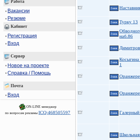
Работа
Наставни
2 ккв.
Вакансии
Резюме
Турку 13
2 ккв.
Кабинет
Обводного
2 ккв.
Регистрация
наб.86
Вход
Димитров
2 ккв.
Сервер
Косыгина 
2 ккв.
1
Новое на проекте
Справка / Помощь
Оранжере
2 ккв.
Почта
Оранжере
2 ккв.
Вход
ON-LINE менеджер
ICQ:468505597
Галерный 
по вопросам рекламы
2 ккв.
Школьная
2 ккв.