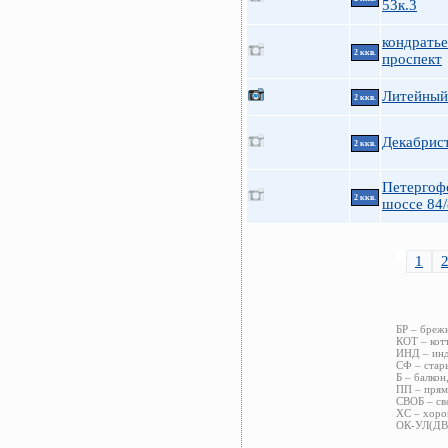
53к.3
кондрать
2 ккв.
проспект
Литейный
2 ккв.
Декабрист
2 ккв.
Петергоф
2 ккв.
шоссе 84/
1
БР – бреж
КОТ – кот
ИНД – инд
СФ – стар
Б – балкон
ПП – прям
СВОБ – св
ХС – хоро
ОК-УЛ(ДВ)