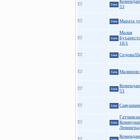
Комендан
2 ккв.
53
Марата ул
2 ккв.
Малая
Бухарестс
2 ккв.
10/1
Седова/Ц
2 ккв.
Малиновск
2 ккв.
Комендан
2 ккв.
53
Савушкина
2 ккв.
Гатчинск
Коммуна
2 ккв.
Ленингра
Комендан
2 ккв.