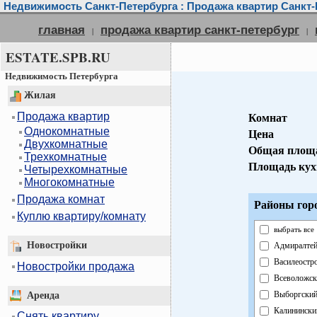
Недвижимость Санкт-Петербурга : Продажа квартир Санкт-
главная
продажа квартир санкт-петербург
|
|
ESTATE.SPB.RU
Недвижимость Петербурга
Жилая
Продажа квартир
Комнат
Однокомнатные
Цена
Двухкомнатные
Общая площ
Трехкомнатные
Площадь кух
Четырехкомнатные
Многокомнатные
Продажа комнат
Районы гор
Куплю квартиру/комнату
выбрать все
Новостройки
Адмиралтей
Василеостр
Новостройки продажа
Всеволожск
Выборгски
Аренда
Калинински
Снять квартиру