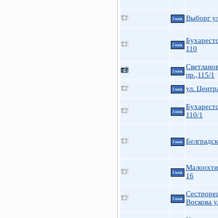
Выборг ул
2 ккв.
Бухарестс
2 ккв.
110
Светлано
2 ккв.
пр.,115/1
ул. Центр
2 ккв.
Бухарестс
2 ккв.
110/1
Белградск
2 ккв.
Малоохти
2 ккв.
16
Сестроре
2 ккв.
Воскова у