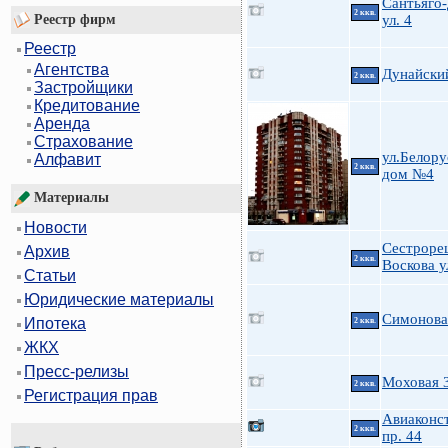
Сантьяго-
2 ккв.
Реестр фирм
ул. 4
Реестр
Агентства
Дунайский
2 ккв.
Застройщики
Кредитование
Аренда
Страхование
ул.Белору
Алфавит
2 ккв.
дом №4
Материалы
Новости
Сестроре
Архив
2 ккв.
Воскова у
Статьи
Юридические материалы
Симонова
Ипотека
2 ккв.
ЖКХ
Пресс-релизы
Моховая 
2 ккв.
Регистрация прав
Авиаконс
2 ккв.
пр. 44