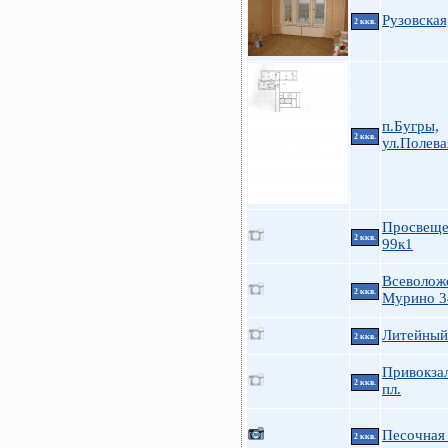
Рузовская
2 ккв.
п.Бугры,
2 ккв.
ул.Полева
Просвеще
2 ккв.
99к1
Всеволож
2 ккв.
Мурино 3
Литейный 
2 ккв.
Привокза
2 ккв.
пл.
Песочная 
2 ккв.