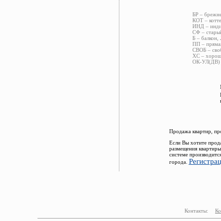
БР – брежн
КОТ – котт
ИНД – инди
СФ – старый
Б – балкон,
ПП – пряма
СВОБ – сво
ХС – хорош
ОК-УЛ(ДВ) 
Продажа квартир, пр
Если Вы хотите прод
размещения квартиры
системе производитс
Регистра
города.
Контакты:
Ко