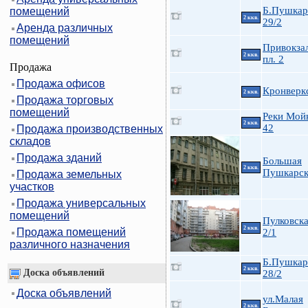
Б.Пушкар
помещений
2 ккв.
29/2
Аренда различных
помещений
Привокза
2 ккв.
пл. 2
Продажа
Продажа офисов
Кронверк
2 ккв.
Продажа торговых
помещений
Реки Мойк
2 ккв.
42
Продажа производственных
складов
Продажа зданий
Большая
2 ккв.
Пушкарск
Продажа земельных
участков
Продажа универсальных
помещений
Пулковска
2 ккв.
Продажа помещений
2/1
различного назначения
Б.Пушкарс
2 ккв.
Доска объявлений
28/2
Доска объявлений
ул.Малая
2 ккв.