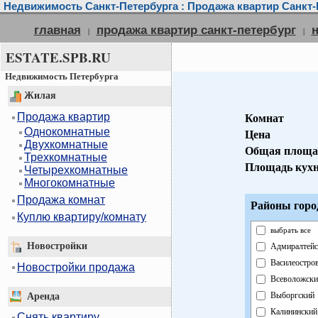
Недвижимость Санкт-Петербурга : Продажа квартир Санкт-
главная
продажа квартир санкт-петербург
|
|
ESTATE.SPB.RU
Недвижимость Петербурга
Жилая
Продажа квартир
Комнат
Однокомнатные
Цена
Двухкомнатные
Общая площа
Трехкомнатные
Площадь кух
Четырехкомнатные
Многокомнатные
Продажа комнат
Районы горо
Куплю квартиру/комнату
выбрать все
Новостройки
Адмиралтейс
Василеостро
Новостройки продажа
Всеволожски
Выборгский
Аренда
Калининский
Снять квартиру