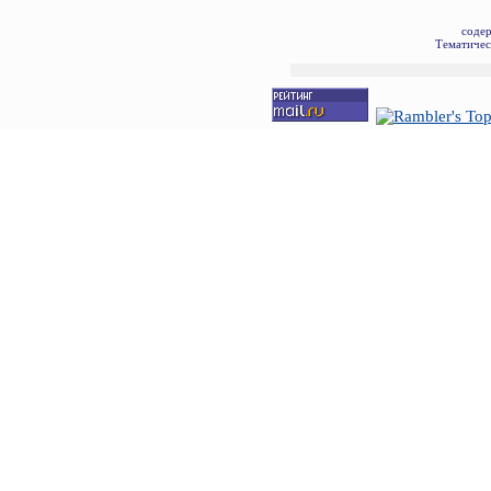
соде
Тематичес