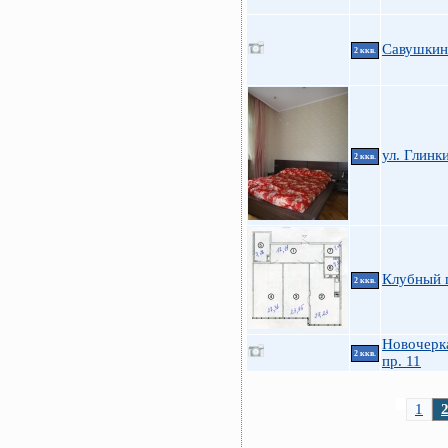
Савушкин
2 ккв.
ул. Глинки
2 ккв.
Клубный 
2 ккв.
Новочерк
2 ккв.
пр. 11
1