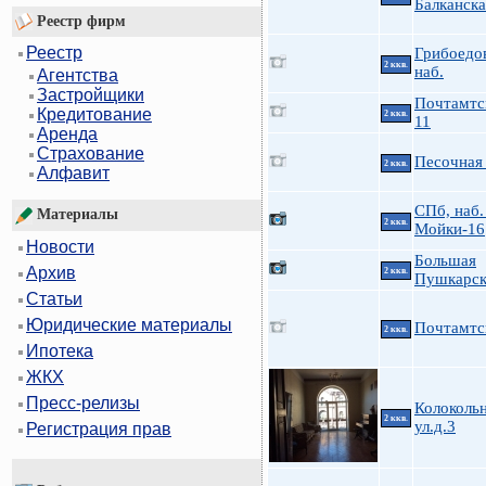
Балканска
Реестр фирм
Реестр
Грибоедов
2 ккв.
наб.
Агентства
Застройщики
Почтамтск
Кредитование
2 ккв.
11
Аренда
Страхование
Песочная 
2 ккв.
Алфавит
СПб, наб.
Материалы
2 ккв.
Мойки-16
Новости
Большая
Архив
2 ккв.
Пушкарск
Статьи
Юридические материалы
Почтамтс
2 ккв.
Ипотека
ЖКХ
Пресс-релизы
Колоколь
2 ккв.
ул.д.3
Регистрация прав