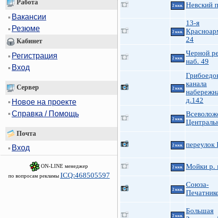
Работа
Невский п
2 ккв.
Вакансии
13-я
Резюме
Красноар
2 ккв.
24
Кабинет
Черной р
Регистрация
2 ккв.
наб. 49
Вход
Грибоедо
канала
Сервер
2 ккв.
набережн
д.142
Новое на проекте
Справка / Помощь
Всеволож
2 ккв.
Централь
Почта
переулок 
2 ккв.
Вход
Мойки р. 
ON-LINE менеджер
2 ккв.
ICQ:468505597
по вопросам рекламы
Союза-
2 ккв.
Печатник
Большая
2 ккв.