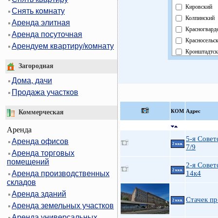
Кировский
Снять комнату
Колпинский
Аренда элитная
Красногвард
Аренда посуточная
Красносельс
Арендуем квартиру/комнату
Кронштадтск
Курортный
Загородная
Московский
Дома, дачи
Невский
Продажа участков
Область
Павловский
КOМ
Адрес
Коммерческая
Петроградск
Аренда
Петродворц
5-я Совет
Аренда офисов
Приморский
2 ккв.
7/9
Аренда торговых
Пушкинский
помещений
Фрунзенский
2-я Совет
2 ккв.
Аренда производственных
14к4
Центральный
складов
Аренда зданий
Стачек пр
2 ккв.
Аренда земельных участков
Аренда универсальных