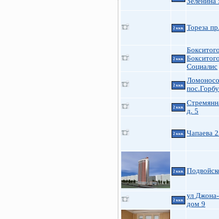
Зеленина 
Тореза пр
2 ккв.
Бокситого
Бокситог
2 ккв.
Социалис
Ломоносо
2 ккв.
пос.Горб
Стремянна
2 ккв.
д. 5
Чапаева 2
2 ккв.
Подвойск
2 ккв.
ул Джона
2 ккв.
дом 9