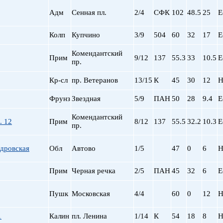
Адм
Сенная пл.
2/4
СФК
102
48.5
25
Е
Колп
Купчино
3/9
504
60
32
17
Е
Комендантский
Прим
9/12
137
55.3
33
10.5
Е
пр.
Кр-сл
пр. Ветеранов
13/15
К
45
30
12
Н
Фрунз
Звездная
5/9
ПАН
50
28
9.4
Е
Комендантский
. 12
Прим
8/12
137
55.5
32.2
10.3
Е
пр.
дровская
Обл
Автово
1/5
47
0
6
Н
Прим
Черная речка
2/5
ПАН
45
32
6
Е
Пушк
Московская
4/4
60
0
12
Н
1
Калин
пл. Ленина
1/14
К
54
18
8
Н