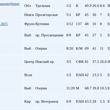
ышево(берег
Обл
Удельная
1/2
К
49.9
26.6
8.6
Н
Невск
Пролетарская
5\1
БР
45
30
7
Е
.30/5
Фрунз
Купчино
3/12
137
48
16
8
Е
Выб
пр. Просвещения
8/9
КР
45
27
5
Е
4
Выб
Озерки
8/20
К/М
69
41
11
Е
Центр
Невский пр.
3/5
СФК
81
37.5
26.6
Н
Всев
1/2
ПАН
42
23.5
5
Е
4
Выб
Озерки
11/20
М
68.7
39.8
10.5
Е
Кир
пр. Ветеранов
6/9
ПАН
43.5
28
5.5
Е