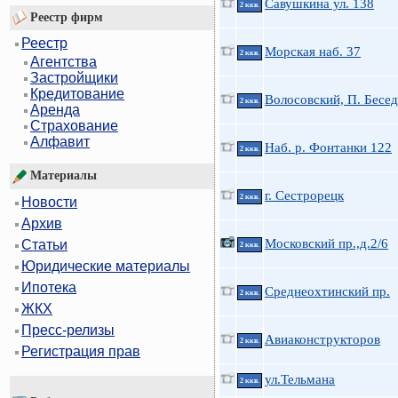
Савушкина ул. 138
2 ккв.
Реестр фирм
Реестр
Морская наб. 37
2 ккв.
Агентства
Застройщики
Кредитование
Волосовский, П. Бесед
2 ккв.
Аренда
Страхование
Алфавит
Наб. р. Фонтанки 122
2 ккв.
Материалы
г. Сестрорецк
2 ккв.
Новости
Архив
Московский пр.,д.2/6
Статьи
2 ккв.
Юридические материалы
Ипотека
Среднеохтинский пр.
2 ккв.
ЖКХ
Пресс-релизы
Авиаконструкторов
2 ккв.
Регистрация прав
ул.Тельмана
2 ккв.