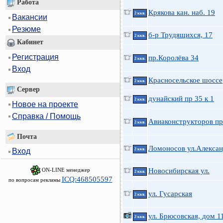
Работа
Крякова кан. наб. 19
2 ккв.
Вакансии
Резюме
б-р Трудящихся, 17
2 ккв.
Кабинет
Регистрация
пр.Королёва 34
2 ккв.
Вход
Красносельское шоссе
2 ккв.
Сервер
дунайский пр 35 к 1
2 ккв.
Новое на проекте
Справка / Помощь
Авиаконструкторов пр
2 ккв.
Почта
Ломоносов ул.Алексан
2 ккв.
Вход
ON-LINE менеджер
Новосибирская ул.
2 ккв.
ICQ:468505597
по вопросам рекламы
ул. Гусарская
2 ккв.
ул. Брюсовская, дом 1
2 ккв.