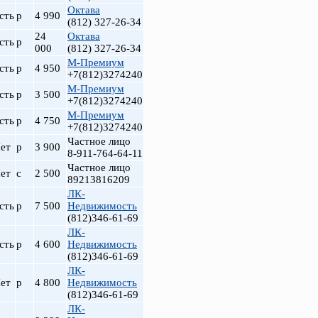
Октава
сть
р
4 990
(812) 327-26-34
24
Октава
сть
р
000
(812) 327-26-34
М-Премиум
сть
р
4 950
+7(812)3274240
М-Премиум
сть
р
3 500
+7(812)3274240
М-Премиум
сть
р
4 750
+7(812)3274240
Частное лицо
ет
р
3 900
8-911-764-64-11
Частное лицо
ет
с
2 500
89213816209
ЛК-
сть
р
7 500
Недвижимость
(812)346-61-69
ЛК-
сть
р
4 600
Недвижимость
(812)346-61-69
ЛК-
ет
р
4 800
Недвижимость
(812)346-61-69
ЛК-