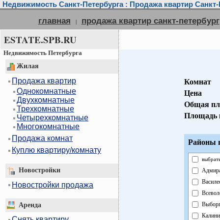
Недвижимость Санкт-Петербурга : Продажа квартир Санкт-
главная
продажа квартир санкт-петербург
|
ESTATE.SPB.RU
Недвижимость Петербурга
Жилая
Продажа квартир
Комнат
Однокомнатные
Цена
Двухкомнатные
Общая пл
Трехкомнатные
Площадь 
Четырехкомнатные
Многокомнатные
Продажа комнат
Районы г
Куплю квартиру/комнату
выбрать
Новостройки
Адмира
Василе
Новостройки продажа
Всевол
Выборг
Аренда
Калини
Снять квартиру