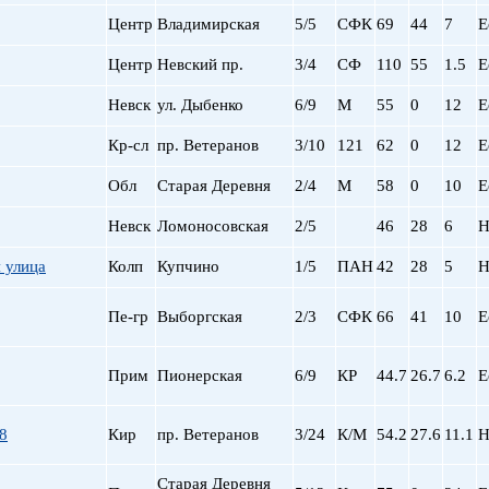
Сталинский
Маяковская
Центр
Владимирская
5/5
СФК
69
44
7
Е
Старый фонд (СФ)
Московская
Хрущевка
Московские ворота
Центр
Невский пр.
3/4
СФ
110
55
1.5
Е
Нарвская
Невск
ул. Дыбенко
6/9
М
Невский пр.
55
0
12
Е
Новочеркасская
Кр-сл
пр. Ветеранов
3/10
121
62
0
12
Е
Обводный Канал
Обухово
Обл
Старая Деревня
2/4
М
58
0
10
Е
Озерки
Невск
Ломоносовская
2/5
46
28
6
Н
Парк Победы
Парнас
я улица
Колп
Купчино
1/5
ПАН
42
28
5
Н
Петроградская
Пионерская
Пе-гр
Выборгская
2/3
СФК
66
41
10
Е
пл. Ал. Невского
пл. Восстания
Прим
Пионерская
6/9
КР
44.7
26.7
6.2
Е
пл. Ленина
пл. Мужества
Политехническая
8
Кир
пр. Ветеранов
3/24
К/М
54.2
27.6
11.1
Н
пр. Большевиков
пр. Ветеранов
Старая Деревня