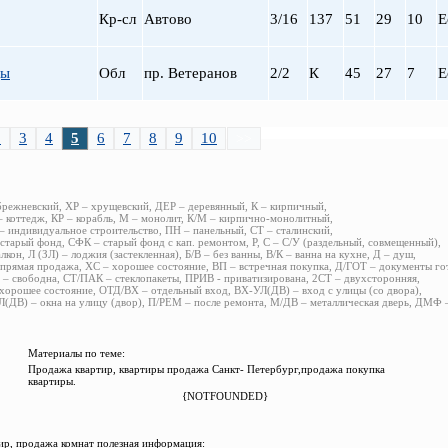
Кр-сл
Автово
3/16
137
51
29
10
Е
цы
Обл
пр. Ветеранов
2/2
К
45
27
7
Е
2
3
4
5
6
7
8
9
10
>>
брежневский, ХР – хрущевский, ДЕР – деревянный, К – кирпичный,
 коттедж, КР – корабль, М – монолит, К/М – кирпично-монолитный,
 индивидуальное строительство, ПН – панельный, СТ – сталинский,
старый фонд, СФК – старый фонд с кап. ремонтом, Р, С – С/У (раздельный, совмещенный),
алкон, Л (ЗЛ) – лоджия (застекленная), Б/В – без ванны, В/К – ванна на кухне, Д – душ,
прямая продажа, ХС – хорошее состояние, ВП – встречная покупка, Д/ГОТ – документы го
– свободна, СТ/ПАК – стеклопакеты, ПРИВ - приватизирована, 2СТ – двухсторонняя,
хорошее состояние, ОТД/ВХ – отдельный вход, ВХ-УЛ(ДВ) – вход с улицы (со двора),
(ДВ) – окна на улицу (двор), П/РЕМ – после ремонта, М/ДВ – металлическая дверь, ДМФ
Материалы по теме:
Продажа квартир, квартиры продажа Санкт- Петербург,продажа покупка
квартиры.
{NOTFOUNDED}
р, продажа комнат полезная информация: