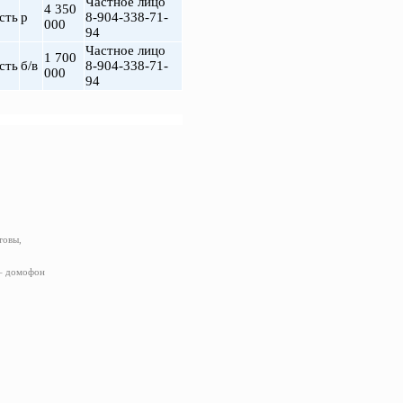
Частное лицо
4 350
сть
р
8-904-338-71-
000
94
Частное лицо
1 700
сть
б/в
8-904-338-71-
000
94
товы,
 – домофон