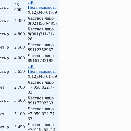
ЛК-
23
сть
с
Недвижимость
000
(812)346-61-69
Частное лицо
сть
с
4 350
8(921)564-4097
Частное лицо
сть
р
4 800
8(901)311-31-
28
Частное лицо
ет
р
2 580
89112352967
Частное лицо
сть
р
4 000
89161733185
ЛК-
сть
р
5 650
Недвижимость
(812)346-61-69
Частное лицо
ет
2 700
+7 950 022 77
33
Частное лицо
сть
с
3 500
89117792333
Частное лицо
ет
5 100
+7 950 022 77
33
Частное лицо
ет
р
3 450
+79119252214