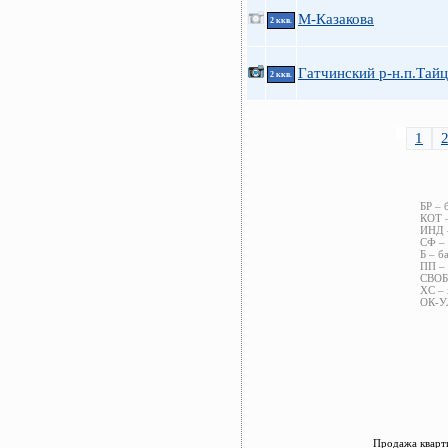
М-Казакова
2 ккв.
Гатчинский р-н.п.Тай
2 ккв.
1
БР – 
КОТ –
ИНД –
СФ – 
Б – б
ПП – 
СВОБ 
ХС – 
ОК-УЛ
Продажа кварти