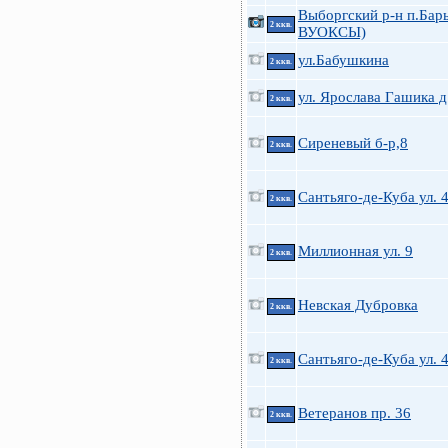
Выборгский р-н п.Бар
2 ккв.
ВУОКСЫ)
ул.Бабушкина
2 ккв.
ул. Ярослава Гашика д
2 ккв.
Сиреневый б-р,8
2 ккв.
Сантьяго-де-Куба ул. 
2 ккв.
Миллионная ул. 9
2 ккв.
Невская Дубровка
2 ккв.
Сантьяго-де-Куба ул. 
2 ккв.
Ветеранов пр. 36
2 ккв.