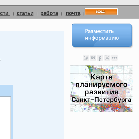
ости
статьи
работа
почта
|
|
|
|
й