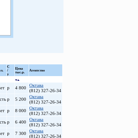
С
Цена
ел.
/
Агентство
тыс.р.
у
Октава
ет
р
4 800
(812) 327-26-34
Октава
сть
р
5 200
(812) 327-26-34
Октава
ет
р
8 000
(812) 327-26-34
Октава
сть
р
6 400
(812) 327-26-34
Октава
ет
р
7 300
(812) 327-26-34