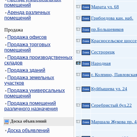
помещений
Марата ул. 68
2 ккв.
Аренда различных
помещений
Грибоедова кан. наб.
2 ккв.
пр.Большевиков
Продажа
2 ккв.
Продажа офисов
Красносельское шоссе
2 ккв.
Продажа торговых
помещений
Сестрорецк
2 ккв.
Продажа производственных
складов
Народная
2 ккв.
Продажа зданий
г. Колпино, Павловска
2 ккв.
Продажа земельных
участков
Куйбышева ул. 24
Продажа универсальных
2 ккв.
помещений
Продажа помещений
Серебристый бул.22
2 ккв.
различного назначения
Доска объявлений
Маршала Жукова пр. 4
2 ккв.
Доска объявлений