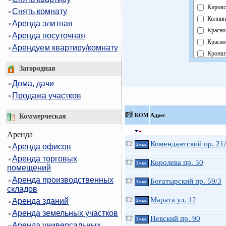
Кировс
Снять комнату
Колпин
Аренда элитная
Красно
Аренда посуточная
Красно
Арендуем квартиру/комнату
Кроншт
Курорт
Загородная
Москов
Дома, дачи
Невски
Продажа участков
Област
Павлов
КOМ
Адрес
Коммерческая
Петрог
Аренда
Петрод
Комендантский пр. 21
Аренда офисов
2 ккв.
Примо
Аренда торговых
Пушки
Королева пр. 50
2 ккв.
помещений
Фрунзе
Аренда производственных
Богатырский пр. 59/3
Центра
2 ккв.
складов
Марата ул. 12
Аренда зданий
2 ккв.
Аренда земельных участков
Невский пр. 90
2 ккв.
Аренда универсальных