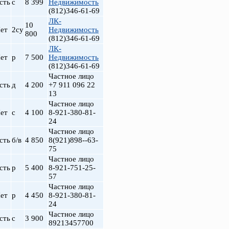
сть
с
8 399
Недвижимость
(812)346-61-69
ЛК-
10
ет
2су
Недвижимость
800
(812)346-61-69
ЛК-
ет
р
7 500
Недвижимость
(812)346-61-69
Частное лицо
сть
д
4 200
+7 911 096 22
13
Частное лицо
ет
с
4 100
8-921-380-81-
т
24
Частное лицо
сть
б/в
4 850
8(921)898--63-
75
Частное лицо
сть
р
5 400
8-921-751-25-
57
Частное лицо
ет
р
4 450
8-921-380-81-
24
Частное лицо
сть
с
3 900
89213457700