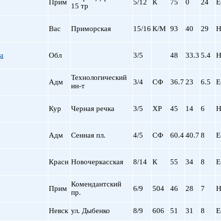
Прим
5/12
К
75
0
24
Е
15 тр
пр. Просвещения
Приморская
Вас
Приморская
15/16
К/М
93
40
29
Н
Пролетарская
Пушкинская
Рыбацкое
а
Обл
3/5
48
33.3
5.4
Н
Садовая
Сенная пл.
Технологический
Адм
3/4
СФ
36.7
23
6.5
Е
ин-т
Спортивная
Старая Деревня
Кур
Черная речка
3/5
ХР
45
14
6
Н
Технологический ин-
Удельная
ул. Дыбенко
Адм
Сенная пл.
4/5
СФ
60.4
40.7
8
Е
Фрунзенская
Черная речка
Красн
Новочеркасская
8/14
К
55
34
8
Е
Чернышевская
Чкаловская
Комендантский
Прим
6/9
504
46
28
7
Н
Электросила
пр.
Невск
ул. Дыбенко
8/9
606
51
31
8
Е