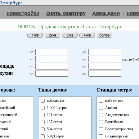
Петербург
новостройки
снять квартиру
дома дачи
нов
|
|
|
|
ПОИСК: Продажа квартиры Санкт-Петербург
от
до
от
до
тыс. рубле
ощадь
от
до
кухни
от
до
орода:
Типы домов:
Станции метро:
 все
выбрать все
выбрать все
лтейский
1.090.1 серия
Автово
островский
121 серия
Академическая
ожский
137 серия
Балтийская
ский
504 серия
Василеостровская
нский
504Д серия
Владимирская