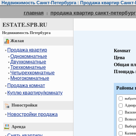
Недвижимость Санкт-Петербурга : Продажа квартир Санкт-
главная
продажа квартир санкт-петербург
|
ESTATE.SPB.RU
Недвижимость Петербурга
Жилая
Продажа квартир
Комнат
Однокомнатные
Цена
Двухкомнатные
Общая пл
Трехкомнатные
Площадь 
Четырехкомнатные
Многокомнатные
Продажа комнат
Районы г
Куплю квартиру/комнату
выбрать
Новостройки
Адмира
Василе
Новостройки продажа
Всевол
Выборг
Аренда
Калини
Снять квартиру