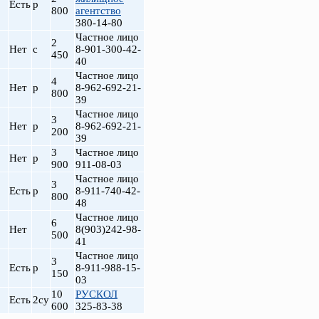
Есть
р
800
агентство
380-14-80
Частное лицо
2
Нет
с
8-901-300-42-
450
40
Частное лицо
4
Нет
р
8-962-692-21-
800
39
Частное лицо
3
Нет
р
8-962-692-21-
200
39
3
Частное лицо
Нет
р
900
911-08-03
Частное лицо
3
Есть
р
8-911-740-42-
800
48
Частное лицо
6
Нет
8(903)242-98-
500
41
Частное лицо
3
Есть
р
8-911-988-15-
150
03
10
РУСКОЛ
Есть
2су
600
325-83-38