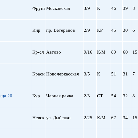
Фрунз
Московская
3/9
К
46
39
8
Кир
пр. Ветеранов
2/9
КР
45
30
6
Кр-сл
Автово
9/16
К/М
89
60
15
Красн
Новочеркасская
3/5
К
51
31
7
ица 20
Кур
Черная речка
2/3
СТ
54
32
8
Невск
ул. Дыбенко
2/25
К/М
67
34
15