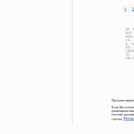
1
БР – 
КОТ –
ИНД –
СФ – 
Б – б
ПП – 
СВОБ 
ХС – 
ОК-УЛ
Продажа кварти
Если Вы хотите
размещения ква
системе произв
Реги
города.