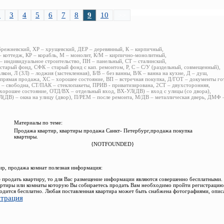
2
3
4
5
6
7
8
9
10
>>
брежневский, ХР – хрущевский, ДЕР – деревянный, К – кирпичный,
 коттедж, КР – корабль, М – монолит, К/М – кирпично-монолитный,
 индивидуальное строительство, ПН – панельный, СТ – сталинский,
старый фонд, СФК – старый фонд с кап. ремонтом, Р, С – С/У (раздельный, совмещенный),
алкон, Л (ЗЛ) – лоджия (застекленная), Б/В – без ванны, В/К – ванна на кухне, Д – душ,
прямая продажа, ХС – хорошее состояние, ВП – встречная покупка, Д/ГОТ – документы го
– свободна, СТ/ПАК – стеклопакеты, ПРИВ - приватизирована, 2СТ – двухсторонняя,
хорошее состояние, ОТД/ВХ – отдельный вход, ВХ-УЛ(ДВ) – вход с улицы (со двора),
(ДВ) – окна на улицу (двор), П/РЕМ – после ремонта, М/ДВ – металлическая дверь, ДМФ
Материалы по теме:
Продажа квартир, квартиры продажа Санкт- Петербург,продажа покупка
квартиры.
{NOTFOUNDED}
р, продажа комнат полезная информация:
 продать квартиру, то для Вас размещение информации являются совершенно бесплатными.
ртиры или комнаты которую Вы собираетесь продать Вам необходимо пройти регистрацию.
одится бесплатно. Любая поставленная квартира может быть снабжена фотографиями, опис
страция