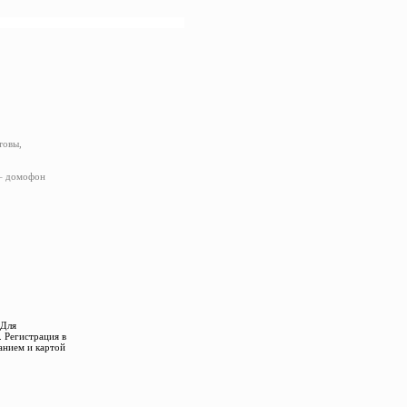
товы,
 – домофон
 Для
 Регистрация в
анием и картой