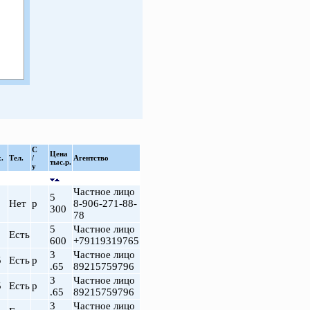
С
Цена
.
Тел.
/
Агентство
тыс.р.
у
Частное лицо
5
Нет
р
8-906-271-88-
300
78
5
Частное лицо
Есть
600
+79119319765
3
Частное лицо
5
Есть
р
.65
89215759796
3
Частное лицо
5
Есть
р
.65
89215759796
3
Частное лицо