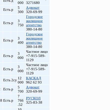
Есть
д
000
3271680
5
Адвокат
Есть
р
300
320-69-99
Городское
3
жилищное
Есть
р
750
агентство
380-14-80
Городское
3
жилищное
Есть
р
400
агентство
380-14-80
Частное лицо
3
Есть
р
+7-915-589-
000
1129
Частное лицо
3
Есть
р
+7-915-589-
000
1129
12
КАСКАД
Есть
2су
000
962 62 93
5
Адвокат
2
Есть
р
700
320-69-99
7
РУСКОЛ
.8
Есть
р
766
325-83-38
.52
10