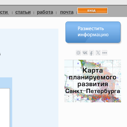
ости
статьи
работа
почта
|
|
|
|
й