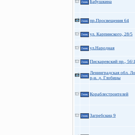
Бабушкина
2 ккв.
пр.Просвещения 64
2 ккв.
ул. Карпинского, 28/5
2 ккв.
ул.Народная
2 ккв.
Пискаревский пр., 56\
2 ккв.
Ленинградская обл. Л
2 ккв.
р-н. д. Глобицы
Кораблестроителей
2 ккв.
Загребскиц 9
2 ккв.