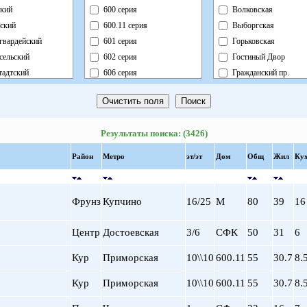
кий
600 серия
Волковская
ский
600.11 серия
Выборгская
гвардейский
601 серия
Горьковская
сельский
602 серия
Гостиный Двор
адтский
606 серия
Гражданский пр.
ный
Блочный
Девяткино
ский
Брежневка
Достоевская
й
Деревянный
Елизаровская
Результаты поиска: (3426)
ь
Индивидуальный
Звездная
ский
Кирпично-Монолитный
Звенигородская
Район
Метро
эт/эт
Дом
Общ
Жил
Кух
радский
Кирпичный
Кировский завод
ворцовый
Корабль
Комендантский пр.
рский
Коттедж
Крестовский о-в
Фрунз
Купчино
16/25
М
80
39
16
нский
Монолит
Купчино
нский
Немецкий
Ладожская
Центр
Достоевская
3/6
СФК
50
31
6
льный
Новый Блочный
Ленинский пр.
Кур
Приморская
10\\10
600.11
55
30.7
8.
Панельный
Лесная
Реконструкция
Лиговский пр.
Кур
Приморская
10\\10
600.11
55
30.7
8.
Ст.Фонд Кап.Рем.
Ломоносовская