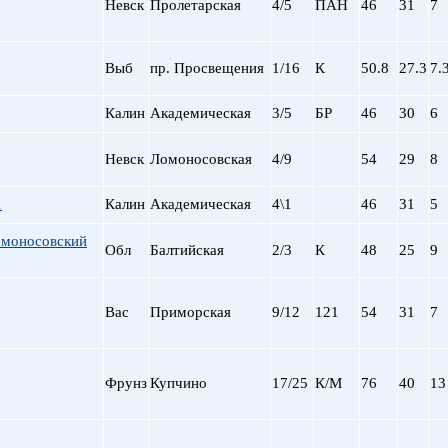
Невск
Пролетарская
4/5
ПАН
46
31
7
Выб
пр. Просвещения
1/16
К
50.8
27.3
7.
Калин
Академическая
3/5
БР
46
30
6
Невск
Ломоносовская
4/9
54
29
8
1
Калин
Академическая
4\1
46
31
5
омоносовский
Обл
Балтийская
2/3
К
48
25
9
Вас
Приморская
9/12
121
54
31
7
Фрунз
Купчино
17/25
К/М
76
40
13