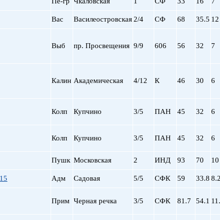
Пе-гр
Чкаловская
1
СФ
33
16
7
Сталинский
Маяковская
Старый фонд (СФ)
Московская
Вас
Василеостровская
2/4
СФ
68
35.5
12
Хрущевка
Московские ворота
Нарвская
Выб
пр. Просвещения
9/9
606
56
32
7
Невский пр.
Новочеркасская
Обводный Канал
Калин
Академическая
4/12
К
46
30
6
Обухово
Озерки
Парк Победы
Колп
Купчино
3/5
ПАН
45
32
6
Парнас
Петроградская
Пионерская
Колп
Купчино
3/5
ПАН
45
32
6
пл. Ал. Невского
Пушк
Московская
2
ИНД
пл. Восстания
93
70
10
пл. Ленина
115
Адм
Садовая
5/5
СФК
59
33.8
8.
пл. Мужества
Политехническая
Прим
Черная речка
3/5
СФК
81.7
54.1
11
пр. Большевиков
пр. Ветеранов