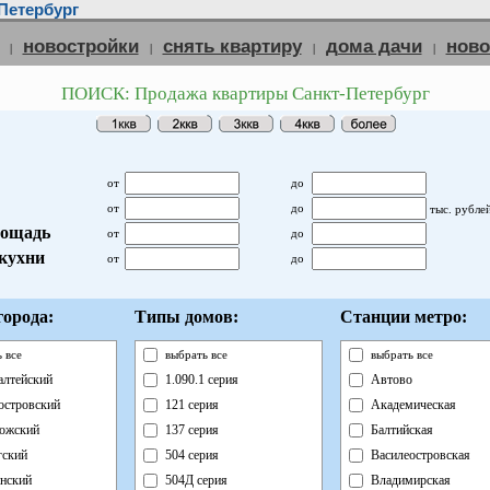
Петербург
новостройки
снять квартиру
дома дачи
нов
|
|
|
|
ПОИСК: Продажа квартиры Санкт-Петербург
от
до
от
до
тыс. рубле
ощадь
от
до
кухни
от
до
орода:
Типы домов:
Станции метро:
 все
выбрать все
выбрать все
лтейский
1.090.1 серия
Автово
островский
121 серия
Академическая
ожский
137 серия
Балтийская
ский
504 серия
Василеостровская
нский
504Д серия
Владимирская