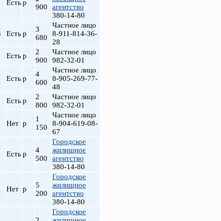
Есть
р
900
агентство
380-14-80
Частное лицо
3
3
Есть
р
8-911-814-36-
680
28
2
Частное лицо
Есть
р
900
982-32-01
Частное лицо
4
Есть
р
8-905-269-77-
600
48
2
Частное лицо
Есть
р
800
982-32-01
Частное лицо
1
Нет
р
8-904-619-08-
150
67
Городское
4
жилищное
Есть
р
500
агентство
380-14-80
Городское
5
жилищное
Нет
р
200
агентство
380-14-80
Городское
2
жилищное