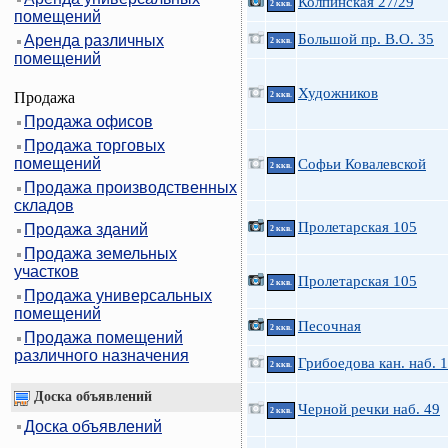
Колпинская 27/29
2 ккв.
помещений
Большой пр. В.О. 35
Аренда различных
2 ккв.
помещений
Художников
Продажа
2 ккв.
Продажа офисов
Продажа торговых
помещений
Софьи Ковалевской
2 ккв.
Продажа производственных
складов
Пролетарская 105
Продажа зданий
2 ккв.
Продажа земельных
участков
Пролетарская 105
2 ккв.
Продажа универсальных
помещений
Песочная
2 ккв.
Продажа помещений
различного назначения
Грибоедова кан. наб. 
2 ккв.
Доска объявлений
Черной речки наб. 49
2 ккв.
Доска объявлений