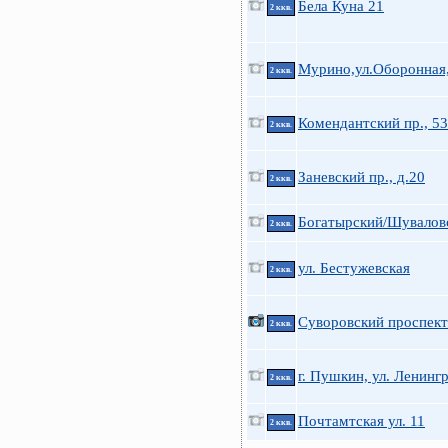
Бела Куна 21
2 ккв.
Мурино,ул.Оборонная
2 ккв.
Комендантский пр., 53
2 ккв.
Заневский пр., д.20
2 ккв.
Богатырский/Шувалов
2 ккв.
ул. Бестужевская
2 ккв.
Суворовский проспект
2 ккв.
г. Пушкин, ул. Ленинг
2 ккв.
Почтамтская ул. 11
2 ккв.