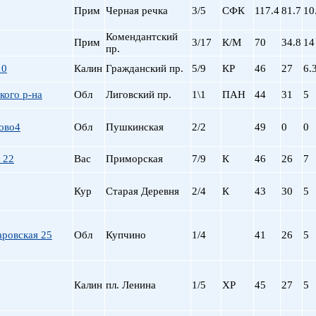
Прим
Черная речка
3/5
СФК
117.4
81.7
10
пр. Просвещения
Приморская
Комендантский
Прим
3/17
К/М
70
34.8
14
Пролетарская
пр.
Пушкинская
10
Калин
Гражданский пр.
5/9
КР
46
27
6.
Рыбацкое
Садовая
кого р-на
Обл
Лиговский пр.
1\1
ПАН
44
31
5
Сенная пл.
Спортивная
сово4
Обл
Пушкинская
2/2
49
0
0
Старая Деревня
Технологический ин-
 22
Вас
Приморская
7/9
К
46
26
7
Удельная
ул. Дыбенко
Кур
Старая Деревня
2/4
К
43
30
5
Фрунзенская
Черная речка
аровская 25
Обл
Купчино
1/4
41
26
5
Чернышевская
Чкаловская
Электросила
Калин
пл. Ленина
1/5
ХР
45
27
5