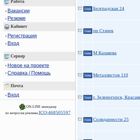
Работа
Белградская 24
2 ккв.
Вакансии
Резюме
Кабинет
пр Стачек
2 ккв.
Регистрация
Вход
М Казакова
2 ккв.
Сервер
Новое на проекте
Справка / Помощь
Металлистов 110
2 ккв.
Почта
Вход
г. Зеленогорск, Красав
2 ккв.
ON-LINE менеджер
ICQ:468505597
по вопросам рекламы
Солидарности 25
2 ккв.