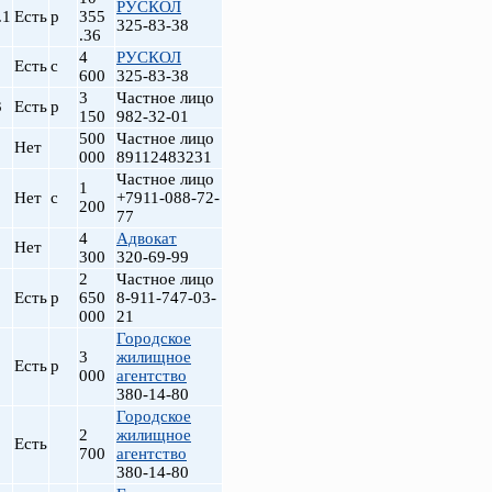
РУСКОЛ
.1
Есть
р
355
325-83-38
.36
4
РУСКОЛ
Есть
с
600
325-83-38
3
Частное лицо
3
Есть
р
150
982-32-01
500
Частное лицо
Нет
000
89112483231
Частное лицо
1
Нет
с
+7911-088-72-
200
77
4
Адвокат
т
Нет
300
320-69-99
2
Частное лицо
Есть
р
650
8-911-747-03-
000
21
Городское
3
жилищное
Есть
р
000
агентство
380-14-80
Городское
2
жилищное
Есть
700
агентство
380-14-80