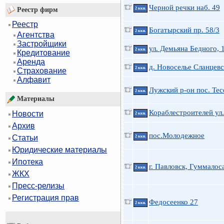
Черной речки наб. 49
Реестр фирм
2 ккв.
Реестр
Богатырский пр. 58/3
2 ккв.
Агентства
Застройщики
ул. Демьяна Бедного, 
2 ккв.
Кредитование
Аренда
д. Новоселье Сланцевс
2 ккв.
Страхование
Алфавит
Лужский р-он пос. Те
2 ккв.
Материалы
Кораблестроителей ул.
Новости
2 ккв.
Архив
пос.Молодежное
Статьи
2 ккв.
Юридические материалы
Ипотека
г. Павловск, Гуммалос
2 ккв.
ЖКХ
Пресс-релизы
Регистрация прав
Федосеенко 27
2 ккв.