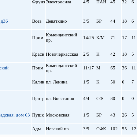
Фрунз
Электросила
4/5
ПАН
45
32
6
,д36
Всев
Девяткино
3/5
БР
44
18
6
Комендантский
Прим
14/25
К/М
71
17
11
пр.
Красн
Новочеркасская
2/5
К
42
18
5
Комендантский
ский
Прим
11/17
М
65
36
11
пр.
Калин
пл. Ленина
1/5
К
50
0
7
Центр
пл. Восстания
4/4
СФ
80
0
0
радская, дом 63
Пушк
Московская
1/5
БР
43
26
5
Адм
Невский пр.
3/5
СФК
102
55
12