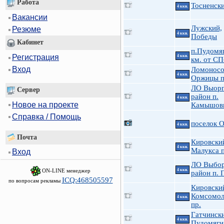
Работа
Тосненски
4 ккв.
Вакансии
Лужский,
Резюме
4 ккв.
Победы
Кабинет
п.Пудомя
Регистрация
4 ккв.
км. от СП
Вход
Ломоносо
4 ккв.
Оржицы п
ЛО Выорг
Сервер
район п.
4 ккв.
Новое на проекте
Камышов
Справка / Помощь
поселок 
4 ккв.
Почта
Кировский
4 ккв.
Малукса п
Вход
ЛО Выбор
ON-LINE менеджер
4 ккв.
район п. 
ICQ:468505597
по вопросам рекламы
Кировски
Комсомол
4 ккв.
пр.
Гатчинск
4 ккв.
Пудомяги