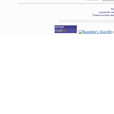
Ре
содержит ин
Тематические мат
{