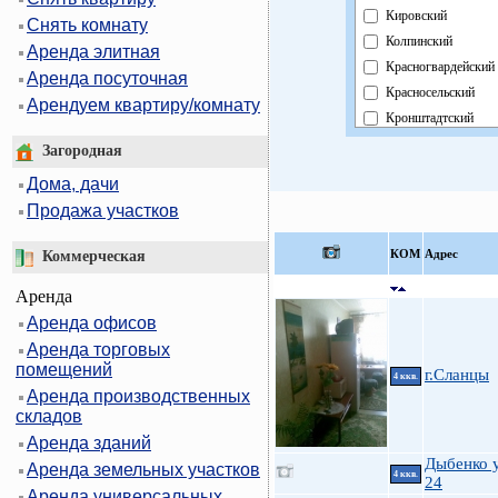
Кировский
Снять комнату
Колпинский
Аренда элитная
Красногвардейский
Аренда посуточная
Красносельский
Арендуем квартиру/комнату
Кронштадтский
Курортный
Загородная
Московский
Дома, дачи
Невский
Продажа участков
Область
Павловский
КOМ
Адрес
Коммерческая
Петроградский
Аренда
Петродворцовый
Аренда офисов
Приморский
Аренда торговых
Пушкинский
помещений
Фрунзенский
г.Сланцы
4 ккв.
Аренда производственных
Центральный
складов
Аренда зданий
Дыбенко у
Аренда земельных участков
4 ккв.
24
Аренда универсальных