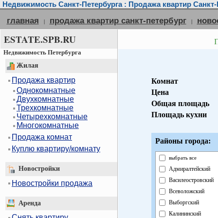
Недвижимость Санкт-Петербурга : Продажа квартир Санкт-
главная
продажа квартир санкт-петербург
ново
|
|
ESTATE.SPB.RU
Недвижимость Петербурга
Жилая
Продажа квартир
Комнат
Однокомнатные
Цена
Двухкомнатные
Общая площадь
Трехкомнатные
Площадь кухни
Четырехкомнатные
Многокомнатные
Продажа комнат
Районы города:
Куплю квартиру/комнату
выбрать все
Новостройки
Адмиралтейский
Василеостровский
Новостройки продажа
Всеволожский
Выборгский
Аренда
Калининский
Снять квартиру