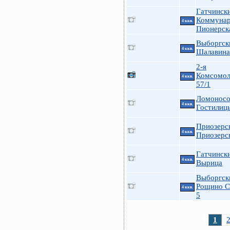
Гатчинск
Коммуна
4 ккв.
Пионерск
Выборгск
4 ккв.
Шалавина
2-я
Комсомол
4 ккв.
57/1
Ломоносо
4 ккв.
Гостилиц
Приозерс
4 ккв.
Приозерск
Гатчинск
4 ккв.
Вырица
Выборгск
Рощино С
4 ккв.
5
1