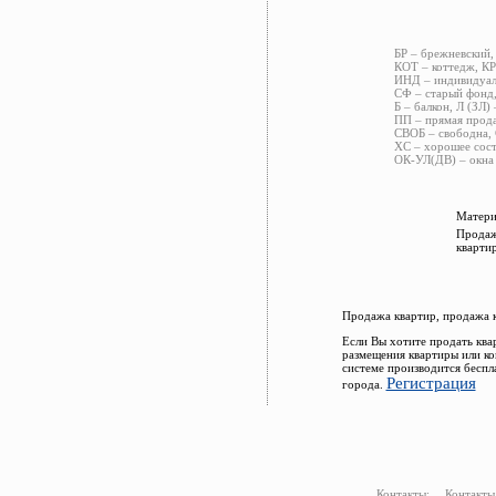
БР – брежневский,
КОТ – коттедж, КР
ИНД – индивидуаль
СФ – старый фонд,
Б – балкон, Л (ЗЛ)
ПП – прямая прода
СВОБ – свободна, 
ХС – хорошее сост
ОК-УЛ(ДВ) – окна 
Матери
Продаж
кварти
Продажа квартир, продажа 
Если Вы хотите продать ква
размещения квартиры или к
системе производится беспл
Регистрация
города.
Контакты:
Контакты