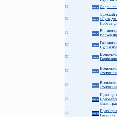
Лодейное
4 ккв.
Лужский 
г.Луга, ул.
4 ккв.
Победы д
Волховск
4 ккв.
Волхов Ф
Гатчинск
4 ккв.
Пудомяги
Всеволож
4 ккв.
Гарболово
Всеволож
4 ккв.
Стеклянн
Всеволож
4 ккв.
Стеклянн
Приозерс
Приозерс
4 ккв.
Ленингра
Приозерс
4 ккв.
Гагарина 