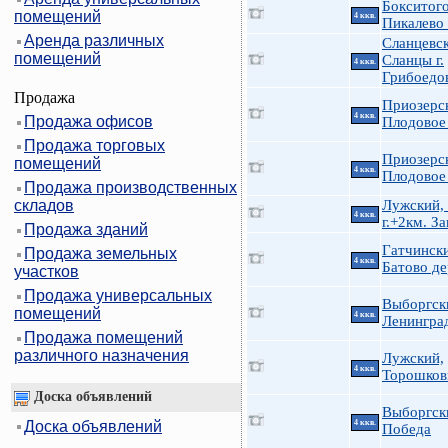
Бокситого
помещений
4 ккв.
Пикалево 
Аренда различных
Сланцевск
помещений
Сланцы г.
4 ккв.
Грибоедов
Продажа
Приозерс
4 ккв.
Продажа офисов
Плодовое
Продажа торговых
Приозерс
помещений
4 ккв.
Плодовое
Продажа производственных
складов
Лужский,
4 ккв.
г.+2км. З
Продажа зданий
Гатчинск
Продажа земельных
4 ккв.
Батово де
участков
Продажа универсальных
Выборгск
помещений
4 ккв.
Ленингра
Продажа помещений
различного назначения
Лужский,
4 ккв.
Торошков
Доска объявлений
Выборгск
Доска объявлений
4 ккв.
Победа