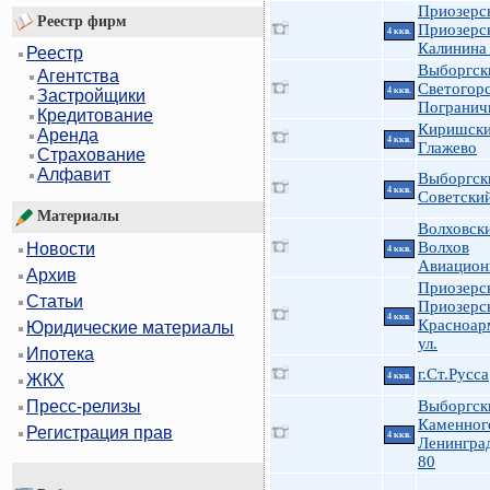
Приозерс
Реестр фирм
Приозерс
4 ккв.
Калинина
Реестр
Выборгск
Агентства
Светогор
4 ккв.
Застройщики
Погранич
Кредитование
Киришски
Аренда
4 ккв.
Глажево
Страхование
Алфавит
Выборгск
4 ккв.
Советский
Материалы
Волховск
Волхов
Новости
4 ккв.
Авиацион
Архив
Приозерс
Статьи
Приозерск
4 ккв.
Красноар
Юридические материалы
ул.
Ипотека
г.Ст.Русса
4 ккв.
ЖКХ
Выборгск
Пресс-релизы
Каменног
Регистрация прав
4 ккв.
Ленингра
80