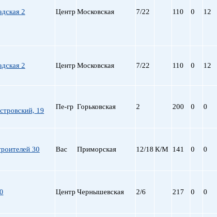
адская 2
Центр
Московская
7/22
110
0
12
адская 2
Центр
Московская
7/22
110
0
12
Пе-гр
Горьковская
2
200
0
0
стровский, 19
троителей 30
Вас
Приморская
12/18
К/М
141
0
0
0
Центр
Чернышевская
2/6
217
0
0