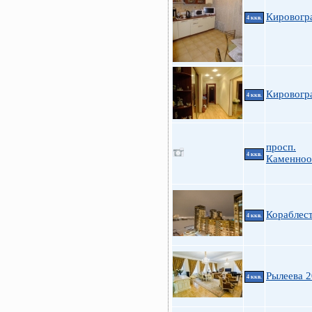
Кировогр
4 ккв.
Кировогр
4 ккв.
просп.
4 ккв.
Каменноо
Кораблес
4 ккв.
Рылеева 2
4 ккв.