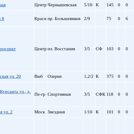
ная
Центр
Чернышевская
5/10
К
145
0
0
 8
Красн
пр. Большевиков
2/9
75
0
6
проспект
Центр
пл. Восстания
3/5
СФ
103
0
0
кая ул. 20
Выб
Озерки
1,2/2
К
375
0
0
Курсанта ул., д.
Пе-гр
Спортивная
3/5
СФК
118
0
0
я ул. 2
Моск
Звездная
1/10
К
101
0
0