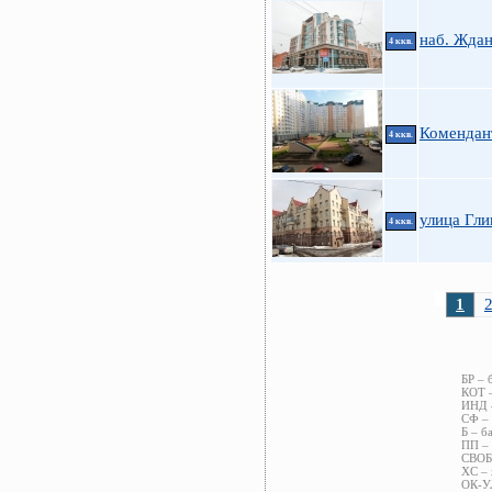
наб. Ждан
4 ккв.
Комендан
4 ккв.
улица Гли
4 ккв.
1
БР – 
КОТ –
ИНД –
СФ – 
Б – б
ПП – 
СВОБ 
ХС – 
ОК-УЛ