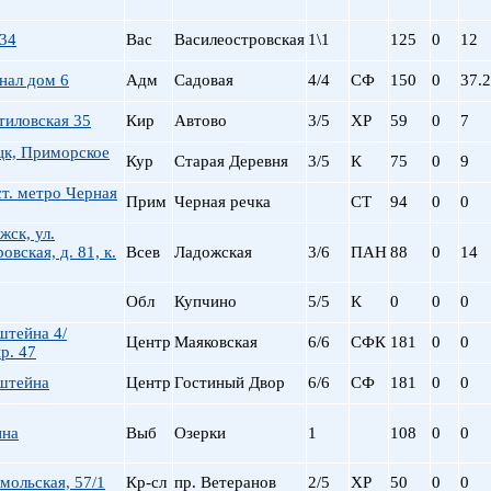
Сталинский
Маяковская
Старый фонд (СФ)
Московская
 34
Вас
Василеостровская
1\1
125
0
12
Хрущевка
Московские ворота
нал дом 6
Адм
Садовая
4/4
СФ
Нарвская
150
0
37.2
Невский пр.
тиловская 35
Кир
Автово
3/5
ХР
59
0
7
Новочеркасская
цк, Приморское
Обводный Канал
Кур
Старая Деревня
3/5
К
75
0
9
Обухово
ст. метро Черная
Прим
Черная речка
СТ
94
0
0
Озерки
Парк Победы
жск, ул.
овская, д. 81, к.
Всев
Ладожская
3/6
ПАН
88
0
14
Парнас
Петроградская
Обл
Купчино
5/5
К
0
0
0
Пионерская
пл. Ал. Невского
штейна 4/
Центр
Маяковская
6/6
СФК
181
0
0
р. 47
пл. Восстания
нштейна
Центр
Гостиный Двор
6/6
СФ
пл. Ленина
181
0
0
пл. Мужества
ина
Выб
Озерки
1
Политехническая
108
0
0
пр. Большевиков
мольская, 57/1
Кр-сл
пр. Ветеранов
2/5
ХР
50
0
0
пр. Ветеранов