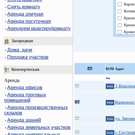
Кировс
Снять комнату
Колпин
Аренда элитная
Красно
Аренда посуточная
Красно
Арендуем квартиру/комнату
Кроншт
Курорт
Загородная
Москов
Дома, дачи
Невски
Продажа участков
Област
Павлов
КOМ
Адрес
Коммерческая
Петрог
Аренда
Петрод
3 Красноа
Аренда офисов
4 ккв.
Примо
Аренда торговых
Пушки
помещений
Фрунзе
Каменоос
4 ккв.
Аренда производственных
Центра
складов
ул. Звери
Аренда зданий
4 ккв.
Аренда земельных участков
г. Сестро
4 ккв.
Аренда универсальных