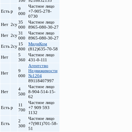
100
9218832155
Частное лицо
9
Есть
р
+7-905-278-
000
0730
35
Частное лицо
Нет
2су
000
8965-080-30-27
31
Частное лицо
Нет
2су
000
8965-080-30-27
15
МидиКом
Есть
2су
800
(812)635-70-58
5
Частное лицо
Нет
360
431-0-111
т
Агентство
9
Недвижимости
Нет
000
№1204
89118407997
Частное лицо
4
Нет
8-904-514-15-
500
62
Частное лицо
11
Есть
р
+7 909 593
700
1132
Частное лицо
2
Есть
+7(981)701-58-
300
51