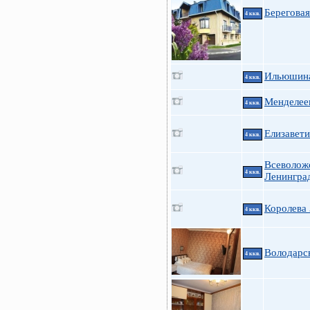
Береговая
4 ккв.
Ильюшина
4 ккв.
Менделеев
4 ккв.
Елизавети
4 ккв.
Всеволож
4 ккв.
Ленингра
Королева
4 ккв.
Володарс
4 ккв.