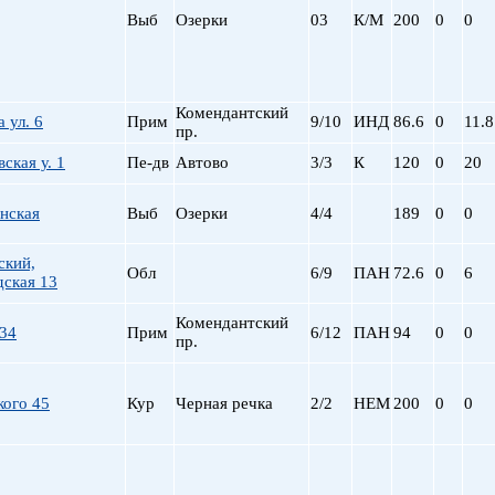
Выб
Озерки
03
К/М
200
0
0
Комендантский
 ул. 6
Прим
9/10
ИНД
86.6
0
11.8
пр.
ская у. 1
Пе-дв
Автово
3/3
К
120
0
20
нская
Выб
Озерки
4/4
189
0
0
ский,
Обл
6/9
ПАН
72.6
0
6
дская 13
Комендантский
 34
Прим
6/12
ПАН
94
0
0
пр.
кого 45
Кур
Черная речка
2/2
НЕМ
200
0
0