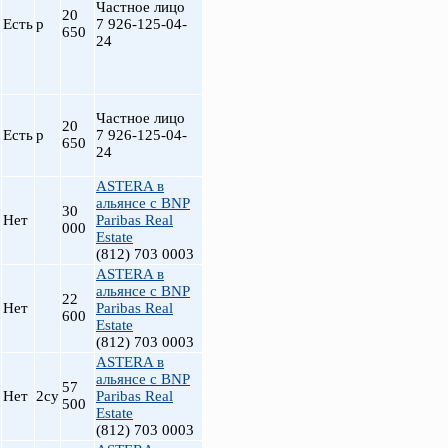
Частное лицо
20
Есть
р
7 926-125-04-
650
24
Частное лицо
20
Есть
р
7 926-125-04-
650
24
ASTERA в
альянсе с BNP
30
Нет
Paribas Real
000
Estate
(812) 703 0003
ASTERA в
альянсе с BNP
22
Нет
Paribas Real
600
Estate
(812) 703 0003
ASTERA в
альянсе с BNP
57
Нет
2су
Paribas Real
500
Estate
(812) 703 0003