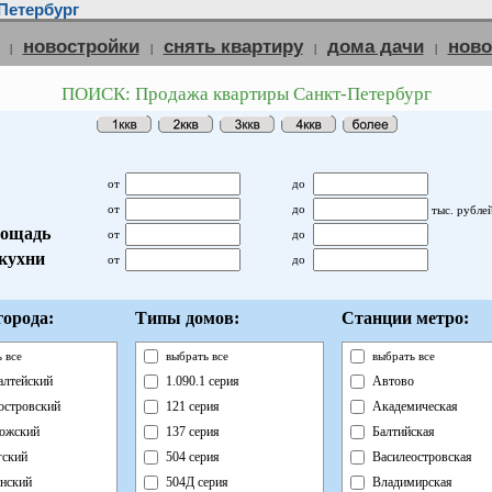
Петербург
новостройки
снять квартиру
дома дачи
нов
|
|
|
|
ПОИСК: Продажа квартиры Санкт-Петербург
от
до
от
до
тыс. рубле
ощадь
от
до
кухни
от
до
орода:
Типы домов:
Станции метро:
 все
выбрать все
выбрать все
лтейский
1.090.1 серия
Автово
островский
121 серия
Академическая
ожский
137 серия
Балтийская
ский
504 серия
Василеостровская
нский
504Д серия
Владимирская