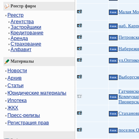
Реестр фирм
Малая Мо
4 ккв.
Реестр
Агентства
наб. Карп
Застройщики
4 ккв.
Кредитование
Петровски
Аренда
4 ккв.
Страхование
Набережн
Алфавит
4 ккв.
ул.Оптико
Материалы
4 ккв.
Новости
Выборгско
Архив
4 ккв.
Статьи
Гатчински
Юридические материалы
Коммунар
4 ккв.
Ипотека
Пионерска
ЖКХ
Стаханов
4 ккв.
Пресс-релизы
Регистрация прав
поселок 
4 ккв.