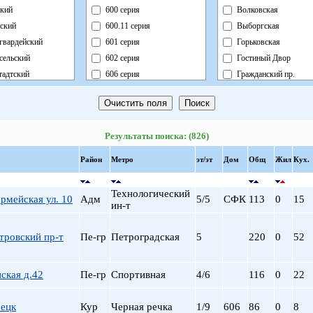
кий
600 серия
Волковская
ский
600.11 серия
Выборгская
гвардейский
601 серия
Горьковская
сельский
602 серия
Гостиный Двор
адтский
606 серия
Гражданский пр.
ный
Блочный
Девяткино
ский
Брежневка
Достоевская
й
Деревянный
Елизаровская
Результаты поиска: (826)
ь
Индивидуальный
Звездная
ский
Кирпично-Монолитный
Звенигородская
Район
Метро
эт/эт
Дом
Общ
Жил
Кух.
радский
Кирпичный
Кировский завод
ворцовый
Корабль
Комендантский пр.
Технологический
рмейская ул. 10
Адм
5/5
СФК
113
0
15
рский
Коттедж
Крестовский о-в
ин-т
нский
Монолит
Купчино
нский
Немецкий
Ладожская
тровский пр-т
Пе-гр
Петроградская
5
220
0
52
льный
Новый Блочный
Ленинский пр.
Панельный
Лесная
нская д.42
Пе-гр
Спортивная
4/6
116
0
22
Реконструкция
Лиговский пр.
Ст.Фонд Кап.Рем.
Ломоносовская
рецк
Кур
Черная речка
1/9
606
86
0
8