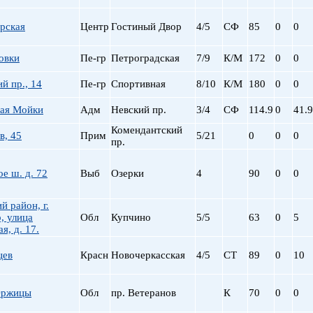
пр. Просвещения
рская
Центр
Гостиный Двор
4/5
СФ
85
0
0
Приморская
Пролетарская
овки
Пе-гр
Петроградская
7/9
К/М
172
0
0
Пушкинская
Рыбацкое
й пр., 14
Пе-гр
Спортивная
8/10
К/М
180
0
0
Садовая
Сенная пл.
ая Мойки
Адм
Невский пр.
3/4
СФ
114.9
0
41.9
Спортивная
Комендантский
в, 45
Прим
5/21
0
0
0
Старая Деревня
пр.
Технологический ин-
Удельная
е ш. д. 72
Выб
Озерки
4
90
0
0
ул. Дыбенко
Фрунзенская
й район, г.
, улица
Обл
Купчино
5/5
63
0
5
Черная речка
я, д. 17.
Чернышевская
Чкаловская
цев
Красн
Новочеркасская
4/5
СТ
89
0
10
Электросила
Оржицы
Обл
пр. Ветеранов
К
70
0
0