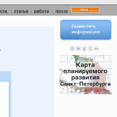
ости
статьи
работа
почта
|
|
|
|
й