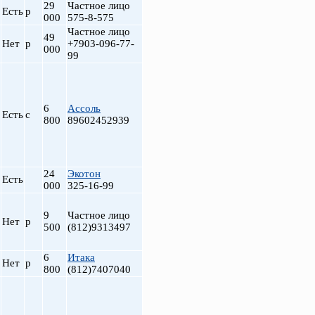
29
Частное лицо
Есть
р
000
575-8-575
Частное лицо
49
Нет
р
+7903-096-77-
000
99
6
Ассоль
Есть
с
800
89602452939
24
Экотон
Есть
000
325-16-99
9
Частное лицо
Нет
р
500
(812)9313497
6
Итака
Нет
р
800
(812)7407040