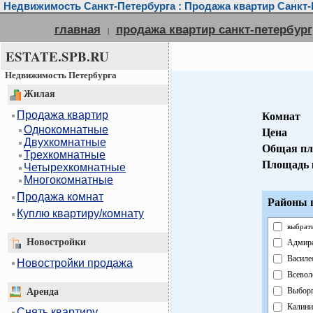
Недвижимость Санкт-Петербурга : Продажа квартир Санкт-
главная
продажа квартир санкт-петербург
|
ESTATE.SPB.RU
Недвижимость Петербурга
Жилая
Продажа квартир
Комнат
Однокомнатные
Цена
Двухкомнатные
Общая пл
Трехкомнатные
Площадь 
Четырехкомнатные
Многокомнатные
Продажа комнат
Районы г
Куплю квартиру/комнату
выбрать
Новостройки
Адмира
Василе
Новостройки продажа
Всевол
Выборг
Аренда
Калини
Снять квартиру