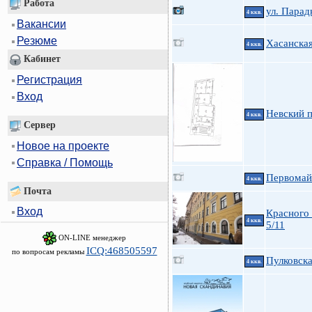
Работа
ул. Парад
4 ккв.
Вакансии
Резюме
Хасанская
4 ккв.
Кабинет
Регистрация
Вход
Невский 
4 ккв.
Сервер
Новое на проекте
Справка / Помощь
Первомайс
4 ккв.
Почта
Вход
Красного 
4 ккв.
5/11
ON-LINE менеджер
ICQ:468505597
по вопросам рекламы
Пулковска
4 ккв.