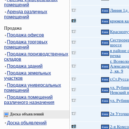
помещений
Линия 1д
Аренда различных
4 ккв.
помещений
крюков ка
4 ккв.
Продажа
Краснопу
4 ккв.
Продажа офисов
Сестроре
Продажа торговых
4 ккв.
шоссе
помещений
в районе 
Продажа производственных
4 ккв.
речка
складов
г. Всеволо
Продажа зданий
Александр
4 ккв.
2, кв. 9
Продажа земельных
участков
г.Ст.Русса
4 ккв.
Продажа универсальных
ул. Рубин
помещений
4 ккв.
Невский п
Продажа помещений
ул. Руби
4 ккв.
различного назначения
2я Уточк
Доска объявлений
4 ккв.
Доска объявлений
2-я Комсо
4 ккв.