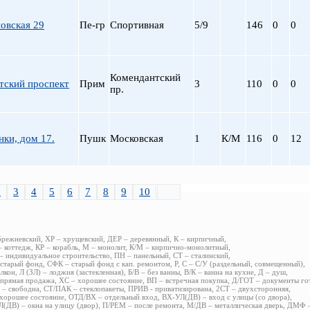
овская 29
Пе-гр
Спортивная
5/9
146
0
0
Комендантский
тский проспект
Прим
3
110
0
0
пр.
нки, дом 17.
Пушк
Московская
1
К/М
116
0
12
2
3
4
5
6
7
8
9
10
>>
брежневский, ХР – хрущевский, ДЕР – деревянный, К – кирпичный,
 коттедж, КР – корабль, М – монолит, К/М – кирпично-монолитный,
 индивидуальное строительство, ПН – панельный, СТ – сталинский,
старый фонд, СФК – старый фонд с кап. ремонтом, Р, С – С/У (раздельный, совмещенный),
алкон, Л (ЗЛ) – лоджия (застекленная), Б/В – без ванны, В/К – ванна на кухне, Д – душ,
прямая продажа, ХС – хорошее состояние, ВП – встречная покупка, Д/ГОТ – документы го
– свободна, СТ/ПАК – стеклопакеты, ПРИВ - приватизирована, 2СТ – двухсторонняя,
хорошее состояние, ОТД/ВХ – отдельный вход, ВХ-УЛ(ДВ) – вход с улицы (со двора),
(ДВ) – окна на улицу (двор), П/РЕМ – после ремонта, М/ДВ – металлическая дверь, ДМФ