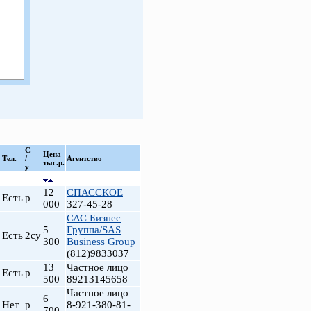
С
Цена
Тел.
/
Агентство
тыс.р.
у
12
СПАССКОЕ
Есть
р
000
327-45-28
САС Бизнес
5
Группа/SAS
Есть
2су
300
Business Group
(812)9833037
13
Частное лицо
Есть
р
500
89213145658
Частное лицо
6
Нет
р
8-921-380-81-
700