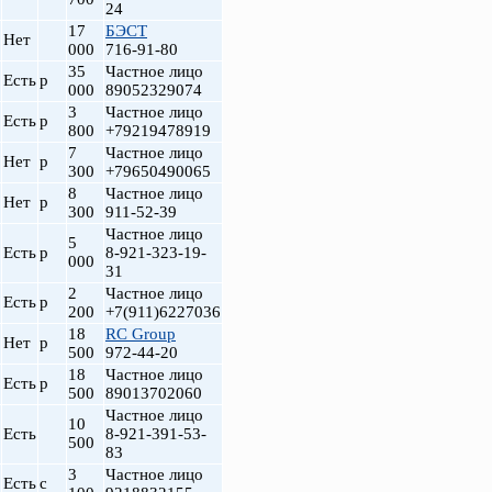
24
17
БЭСТ
Нет
000
716-91-80
35
Частное лицо
Есть
р
000
89052329074
3
Частное лицо
Есть
р
800
+79219478919
7
Частное лицо
Нет
р
300
+79650490065
8
Частное лицо
Нет
р
300
911-52-39
Частное лицо
5
Есть
р
8-921-323-19-
000
31
2
Частное лицо
Есть
р
200
+7(911)6227036
18
RC Group
Нет
р
500
972-44-20
18
Частное лицо
Есть
р
500
89013702060
Частное лицо
10
Есть
8-921-391-53-
500
83
3
Частное лицо
Есть
с