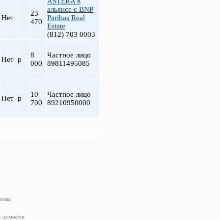
ASTERA в
альянсе с BNP
23
Нет
Paribas Real
470
Estate
(812) 703 0003
8
Частное лицо
Нет
р
000
89811495085
10
Частное лицо
Нет
р
700
89210950000
товы,
 – домофон