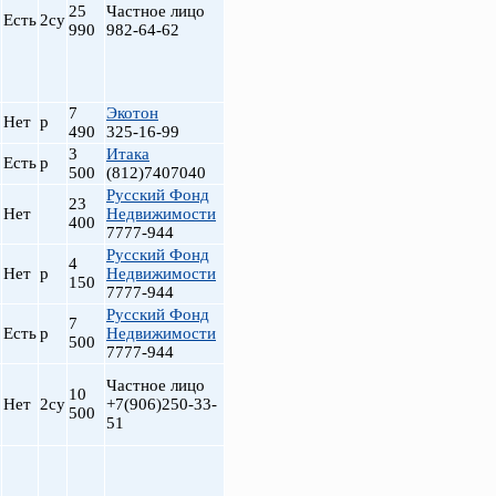
25
Частное лицо
Есть
2су
990
982-64-62
7
Экотон
Нет
р
490
325-16-99
3
Итака
Есть
р
500
(812)7407040
Русский Фонд
23
Нет
Недвижимости
400
7777-944
Русский Фонд
4
Нет
р
Недвижимости
150
7777-944
Русский Фонд
7
Есть
р
Недвижимости
500
7777-944
Частное лицо
10
Нет
2су
+7(906)250-33-
500
51