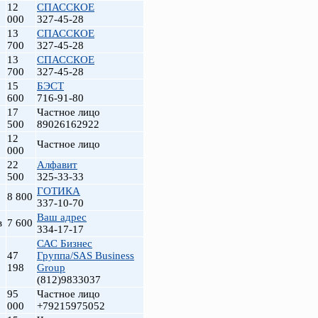
12
СПАССКОЕ
000
327-45-28
13
СПАССКОЕ
700
327-45-28
13
СПАССКОЕ
700
327-45-28
15
БЭСТ
600
716-91-80
17
Частное лицо
500
89026162922
12
Частное лицо
000
т
22
Алфавит
500
325-33-33
ГОТИКА
8 800
337-10-70
Ваш адрес
в
7 600
334-17-17
САС Бизнес
47
Группа/SAS Business
198
Group
(812)9833037
95
Частное лицо
000
+79215975052