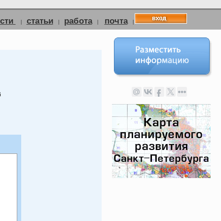
ости
статьи
работа
почта
|
|
|
|
й