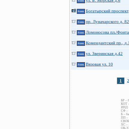
ул. Б. Морская д.6
4 ккв.
Богатырский проспект,
4 ккв.
пр. Луначарского д. 82
4 ккв.
Ломоносова пл./Фонта
4 ккв.
Комендантский пр., д.
4 ккв.
ул. Зверинская д.42
4 ккв.
Вязовая ул. 10
4 ккв.
1
БР – 
КОТ –
ИНД –
СФ – 
Б – б
ПП – 
СВОБ 
ХС – 
ОК-УЛ