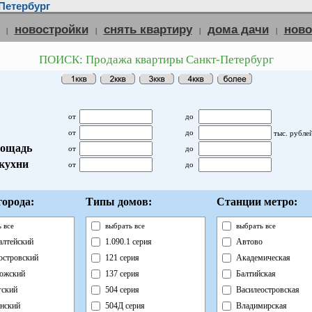
Петербург
новостройки
снять квартиру
дома дачи
нов
|
|
|
|
ПОИСК: Продажа квартиры Санкт-Петербург
от
до
от
до
тыс. рубле
ощадь
от
до
кухни
от
до
орода:
Типы домов:
Станции метро:
 все
выбрать все
выбрать все
лтейский
1.090.1 серия
Автово
островский
121 серия
Академическая
ожский
137 серия
Балтийская
ский
504 серия
Василеостровская
нский
504Д серия
Владимирская