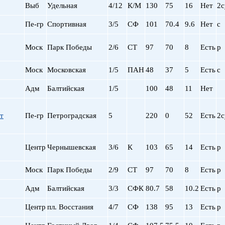
Выб
Удельная
4/12
К/М
130
75
16
Нет
2с
Пе-гр
Спортивная
3/5
СФ
101
70.4
9.6
Нет
с
Моск
Парк Победы
2/6
СТ
97
70
8
Есть
р
Моск
Московская
1/5
ПАН
48
37
5
Есть
с
Адм
Балтийская
1/5
100
48
11
Нет
т
Пе-гр
Петроградская
5
220
0
52
Есть
2с
Центр
Чернышевская
3/6
К
103
65
14
Есть
р
Моск
Парк Победы
2/9
СТ
97
70
8
Есть
р
Адм
Балтийская
3/3
СФК
80.7
58
10.2
Есть
р
Центр
пл. Восстания
4/7
СФ
138
95
13
Есть
р