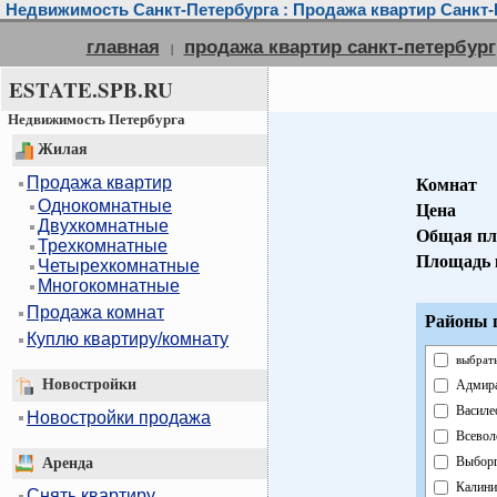
Недвижимость Санкт-Петербурга : Продажа квартир Санкт-
главная
продажа квартир санкт-петербург
|
ESTATE.SPB.RU
Недвижимость Петербурга
Жилая
Продажа квартир
Комнат
Однокомнатные
Цена
Двухкомнатные
Общая пл
Трехкомнатные
Площадь 
Четырехкомнатные
Многокомнатные
Продажа комнат
Районы г
Куплю квартиру/комнату
выбрать
Новостройки
Адмира
Василе
Новостройки продажа
Всевол
Выборг
Аренда
Калини
Снять квартиру