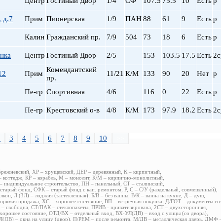
Центр
Гостиный Двор
1/4
СФ
107.5
75.5
10
Есть
р
 д.7
Прим
Пионерская
1/9
ПАН
88
61
9
Есть
р
Калин
Гражданский пр.
7/9
504
73
18
6
Есть
р
нка
Центр
Гостиный Двор
2/5
153
103.5
17.5
Есть
2с
Комендантский
12
Прим
11/21
К/М
133
90
20
Нет
р
пр.
Пе-гр
Спортивная
4/6
116
0
22
Есть
р
Пе-гр
Крестовский о-в
4/8
К/М
173
97.9
18.2
Есть
2с
2
3
4
5
6
7
8
9
10
>>
брежневский, ХР – хрущевский, ДЕР – деревянный, К – кирпичный,
 коттедж, КР – корабль, М – монолит, К/М – кирпично-монолитный,
 индивидуальное строительство, ПН – панельный, СТ – сталинский,
старый фонд, СФК – старый фонд с кап. ремонтом, Р, С – С/У (раздельный, совмещенный),
алкон, Л (ЗЛ) – лоджия (застекленная), Б/В – без ванны, В/К – ванна на кухне, Д – душ,
прямая продажа, ХС – хорошее состояние, ВП – встречная покупка, Д/ГОТ – документы го
– свободна, СТ/ПАК – стеклопакеты, ПРИВ - приватизирована, 2СТ – двухсторонняя,
хорошее состояние, ОТД/ВХ – отдельный вход, ВХ-УЛ(ДВ) – вход с улицы (со двора),
(ДВ) – окна на улицу (двор), П/РЕМ – после ремонта, М/ДВ – металлическая дверь, ДМФ