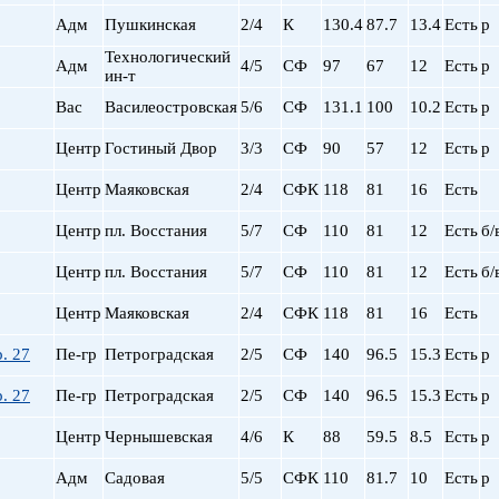
Сталинский
Маяковская
Адм
Пушкинская
2/4
К
130.4
87.7
13.4
Есть
р
Старый фонд (СФ)
Московская
Хрущевка
Московские ворота
Технологический
Адм
4/5
СФ
97
67
12
Есть
р
ин-т
Нарвская
Вас
Василеостровская
5/6
СФ
131.1
100
Невский пр.
10.2
Есть
р
Новочеркасская
Центр
Гостиный Двор
3/3
СФ
90
57
12
Есть
р
Обводный Канал
Обухово
Центр
Маяковская
2/4
СФК
118
81
16
Есть
Озерки
Центр
пл. Восстания
5/7
СФ
110
81
12
Есть
б/
Парк Победы
Парнас
Центр
пл. Восстания
5/7
СФ
110
81
12
Есть
б/
Петроградская
Пионерская
Центр
Маяковская
2/4
СФК
118
81
16
Есть
пл. Ал. Невского
. 27
Пе-гр
Петроградская
2/5
СФ
140
96.5
15.3
Есть
р
пл. Восстания
пл. Ленина
. 27
Пе-гр
Петроградская
2/5
СФ
140
96.5
15.3
Есть
р
пл. Мужества
Центр
Чернышевская
4/6
К
88
59.5
8.5
Есть
р
Политехническая
пр. Большевиков
Адм
Садовая
5/5
СФК
110
81.7
10
Есть
р
пр. Ветеранов