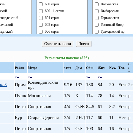
кий
600 серия
Волковская
ский
600.11 серия
Выборгская
гвардейский
601 серия
Горьковская
сельский
602 серия
Гостиный Двор
адтский
606 серия
Гражданский пр.
ный
Блочный
Девяткино
ский
Брежневка
Достоевская
й
Деревянный
Елизаровская
Результаты поиска: (826)
ь
Индивидуальный
Звездная
С
ский
Кирпично-Монолитный
Звенигородская
Район
Метро
эт/эт
Дом
Общ
Жил
Кух.
Тел.
/
у
радский
Кирпичный
Кировский завод
ворцовый
Корабль
Комендантский пр.
Комендантский
к. 3
Прим
9/16
137
130
84
20
Есть
2с
рский
Коттедж
Крестовский о-в
пр.
нский
Монолит
Купчино
Пушк
Московская
1/5
К
114
78
14
Есть
р
нский
Немецкий
Ладожская
Пе-гр
Спортивная
4/4
СФК
84.5
61
8.7
Есть
р
льный
Новый Блочный
Ленинский пр.
Панельный
Лесная
Кур
Старая Деревня
3/4
ИНД
117
60
11
Нет
р
Реконструкция
Лиговский пр.
Ст.Фонд Кап.Рем.
Ломоносовская
Пе-гр
Спортивная
1/5
СФ
103
64
16
Есть
р