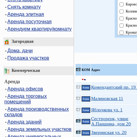
Кировс
Снять комнату
Колпин
Аренда элитная
Красно
Аренда посуточная
Красно
Арендуем квартиру/комнату
Кроншт
Курорт
Загородная
Москов
Дома, дачи
Невски
Продажа участков
Област
Павлов
КOМ
Адрес
Коммерческая
Петрог
Аренда
Петрод
Комендантский пр. 19 
Аренда офисов
4 ккв.
Примо
Аренда торговых
Пушки
Малиновская 11
4 ккв.
помещений
Фрунзе
Аренда производственных
Яблочкова ул. 1
Центра
4 ккв.
складов
Сестрорецк, улице
Аренда зданий
4 ккв.
А.Паншина, дом 20
Аренда земельных участков
Зверинская ул. 20
4 ккв.
Аренда универсальных