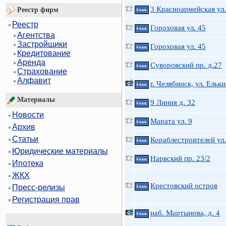
3 Красноармейская ул.
Реестр фирм
4 ккв.
Реестр
Гороховая ул. 45
4 ккв.
Агентства
Застройщики
Гороховая ул. 45
4 ккв.
Кредитование
Аренда
Суворовский пр. д.27
4 ккв.
Страхование
Алфавит
г. Челябинск, ул. Ельки
4 ккв.
Материалы
9 Линия д. 32
4 ккв.
Новости
Марата ул. 9
4 ккв.
Архив
Статьи
Кораблестроителей ул.
4 ккв.
Юридические материалы
Нарвский пр. 23/2
4 ккв.
Ипотека
ЖКХ
Крестовский остров
Пресс-релизы
4 ккв.
Регистрация прав
наб. Мартынова, д. 4
4 ккв.