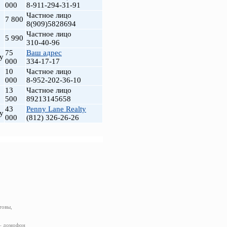
000
8-911-294-31-91
Частное лицо
7 800
8(909)5828694
Частное лицо
5 990
310-40-96
75
Ваш адрес
у
000
334-17-17
10
Частное лицо
000
8-952-202-36-10
13
Частное лицо
500
89213145658
43
Penny Lane Realty
у
000
(812) 326-26-26
товы,
 – домофон