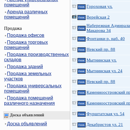
помещений
Гороховая ул.
4 ккв.
Аренда различных
помещений
Верейская 2
4 ккв.
Набережная Адмирала
Продажа
4 ккв.
Макарова 34
Продажа офисов
Фонтанки р. наб. 40
4 ккв.
Продажа торговых
помещений
Невский пр. 88
4 ккв.
Продажа производственных
складов
Мытнинская ул.
4 ккв.
Продажа зданий
Мытнинская ул. 24
4 ккв.
Продажа земельных
участков
Невский пр. 88
4 ккв.
Продажа универсальных
помещений
Каменноостровский пр
4 ккв.
Продажа помещений
различного назначения
Каменноостровский пр
4 ккв.
Фурштатская ул. 54
Доска объявлений
4 ккв.
Доска объявлений
Декабристов ул. 21
4 ккв.