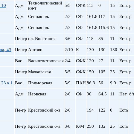
Технологический
пр. Просвещения
 10
Адм
5/5
СФК
113
0
15
Есть
р
ин-т
Приморская
Адм
Сенная пл.
2/3
СФ
161.8
117
15
Есть
р
Пролетарская
Пушкинская
Адм
Сенная пл.
2/3
СФ
161.8
115.6
15
Есть
р
Рыбацкое
Центр
пл. Восстания
3/6
СФ
118
85
11
Есть
р
Садовая
Сенная пл.
на, 43
Центр
Автово
2/10
К
130
130
130
Есть
с
Спортивная
Старая Деревня
Вас
Василеостровская
2/4
СФК
120
27
11
Есть
р
Технологический ин-
Центр
Маяковская
5/5
СФК
150
105
25
Есть
р
Удельная
ул. Дыбенко
 23 к.1
Вас
Приморская
5/9
ПАН
86.3
56
9.9
Есть
р
Фрунзенская
Адм
Нарвская
2/6
СФ
90
64.5
11
Нет
б/
Черная речка
Чернышевская
Чкаловская
Пе-гр
Крестовский о-в
2/6
194
122
0
Есть
Электросила
Пе-гр
Крестовский о-в
3/8
К/М
250
132
25
Есть