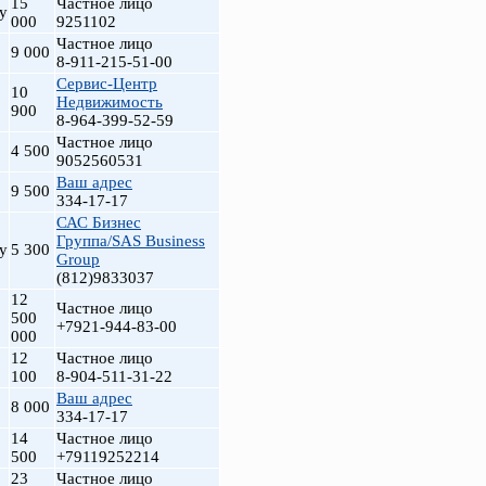
15
Частное лицо
у
000
9251102
Частное лицо
9 000
8-911-215-51-00
Сервис-Центр
10
Недвижимость
900
8-964-399-52-59
Частное лицо
4 500
9052560531
Ваш адрес
9 500
334-17-17
САС Бизнес
Группа/SAS Business
у
5 300
Group
(812)9833037
12
Частное лицо
500
+7921-944-83-00
000
12
Частное лицо
100
8-904-511-31-22
Ваш адрес
8 000
334-17-17
14
Частное лицо
500
+79119252214
23
Частное лицо