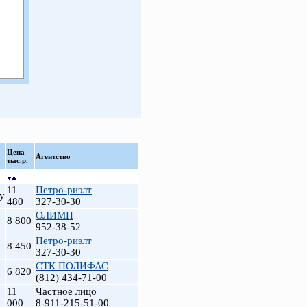
Цена
Агентство
тыс.р.
11
Петро-риэлт
у
480
327-30-30
ОЛИМП
8 800
952-38-52
Петро-риэлт
8 450
327-30-30
СТК ПОЛИФАС
6 820
(812) 434-71-00
11
Частное лицо
000
8-911-215-51-00