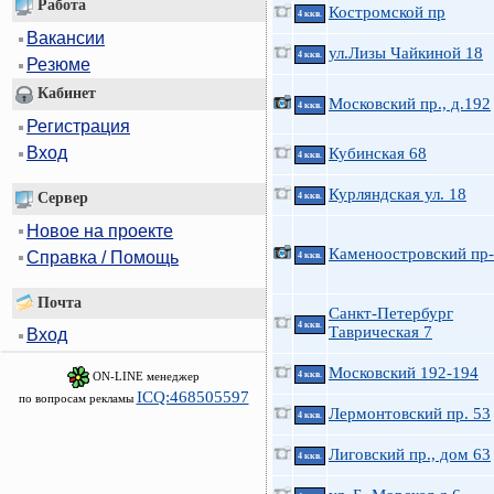
Работа
Костромской пр
4 ккв.
Вакансии
ул.Лизы Чайкиной 18
4 ккв.
Резюме
Кабинет
Московский пр., д.192
4 ккв.
Регистрация
Вход
Кубинская 68
4 ккв.
Курляндская ул. 18
Сервер
4 ккв.
Новое на проекте
Каменоостровский пр-
Справка / Помощь
4 ккв.
Почта
Санкт-Петербург
4 ккв.
Таврическая 7
Вход
Московский 192-194
ON-LINE менеджер
4 ккв.
ICQ:468505597
по вопросам рекламы
Лермонтовский пр. 53
4 ккв.
Лиговский пр., дом 63
4 ккв.