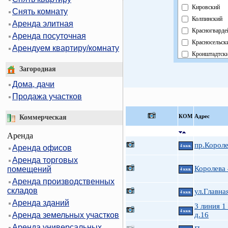
Кировский
Снять комнату
Колпинский
Аренда элитная
Красногварде
Аренда посуточная
Красносельск
Арендуем квартиру/комнату
Кронштадтск
Курортный
Загородная
Московский
Дома, дачи
Невский
Продажа участков
Область
Павловский
КOМ
Адрес
Коммерческая
Петроградски
Аренда
Петродворцо
пр.Короле
Аренда офисов
4 ккв.
Приморский
Аренда торговых
Пушкинский
Королева
помещений
4 ккв.
Фрунзенский
Аренда производственных
Центральный
складов
ул.Главна
4 ккв.
Аренда зданий
3 линия 1
4 ккв.
Аренда земельных участков
д.16
Аренда универсальных