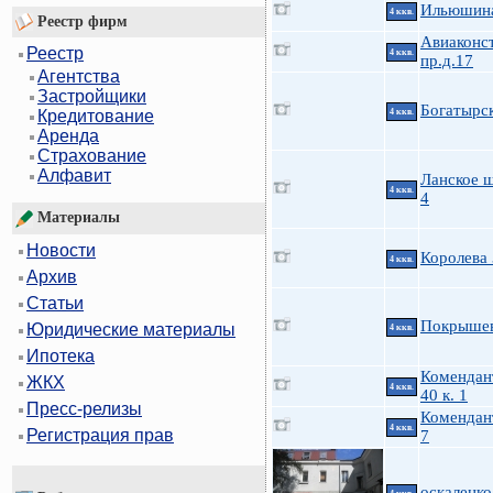
Ильюшина
4 ккв.
Реестр фирм
Авиаконс
Реестр
4 ккв.
пр.д.17
Агентства
Застройщики
Богатырск
4 ккв.
Кредитование
Аренда
Страхование
Алфавит
Ланское ш
4 ккв.
4
Материалы
Новости
Королева
4 ккв.
Архив
Статьи
Покрышев
Юридические материалы
4 ккв.
Ипотека
Комендан
ЖКХ
4 ккв.
40 к. 1
Пресс-релизы
Комендан
4 ккв.
Регистрация прав
7
оскаленко