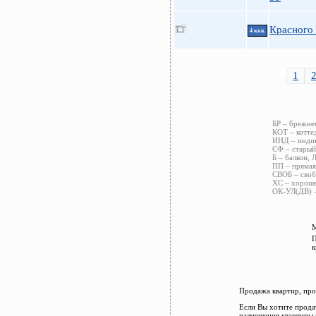
Красного
4 ккв.
1
БР – брежне
КОТ – котте
ИНД – индив
СФ – старый
Б – балкон, 
ПП – прямая
СВОБ – своб
ХС – хороше
ОК-УЛ(ДВ) –
М
П
к
Продажа квартир, про
Если Вы хотите прода
размещения квартиры 