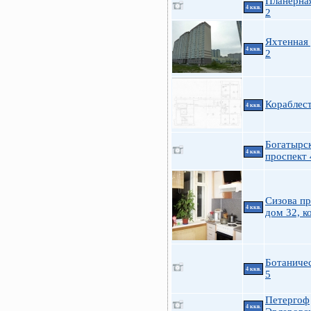
Планерная
4 ккв.
2
Яхтенная 
4 ккв.
2
Кораблес
4 ккв.
Богатырс
4 ккв.
проспект 
Сизова пр
4 ккв.
дом 32, к
Ботаничес
4 ккв.
5
Петергоф
4 ккв.