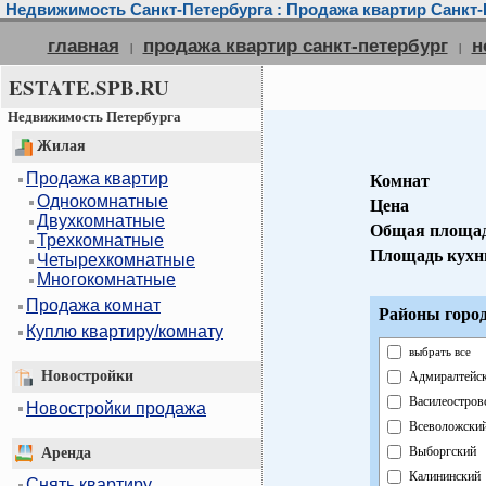
Недвижимость Санкт-Петербурга : Продажа квартир Санкт-
главная
продажа квартир санкт-петербург
н
|
|
ESTATE.SPB.RU
Недвижимость Петербурга
Жилая
Продажа квартир
Комнат
Однокомнатные
Цена
Двухкомнатные
Общая площа
Трехкомнатные
Площадь кухн
Четырехкомнатные
Многокомнатные
Продажа комнат
Районы город
Куплю квартиру/комнату
выбрать все
Новостройки
Адмиралтейс
Василеостров
Новостройки продажа
Всеволожски
Выборгский
Аренда
Калининский
Снять квартиру