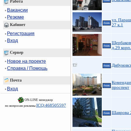
4 ккв.
Работа
Вакансии
Резюме
ул. Пара
4 ккв.
27 к.1
Кабинет
Регистрация
Вход
Щербакова
4 ккв.
д.29 корп
Сервер
Новое на проекте
Дибуновск
4 ккв.
Справка / Помощь
Почта
Комендан
4 ккв.
проспект
Вход
ON-LINE менеджер
ICQ:468505597
по вопросам рекламы
Шаврова 
4 ккв.