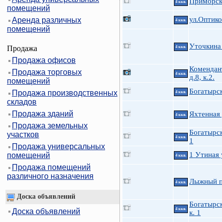
Приморск
4 ккв.
помещений
ул.Оптико
Аренда различных
4 ккв.
помещений
Уточкина
Продажа
4 ккв.
Продажа офисов
Комендан
Продажа торговых
4 ккв.
д.8, к.2.
помещений
Богатырск
Продажа производственных
4 ккв.
складов
Продажа зданий
Яхтенная 
4 ккв.
Продажа земельных
Богатырск
участков
4 ккв.
1
Продажа универсальных
1 Утиная у
помещений
4 ккв.
Продажа помещений
различного назначения
Лыжный п
4 ккв.
Доска объявлений
Богатырск
4 ккв.
Доска объявлений
к. 1