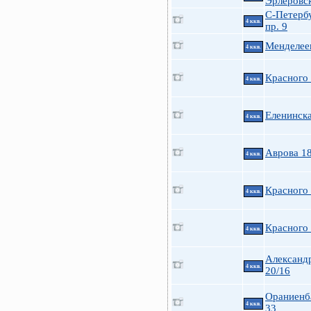
Эрлеровск
С-Петерб
4 ккв.
пр. 9
Менделеев
4 ккв.
Красного
4 ккв.
Еленинска
4 ккв.
Аврова 1
4 ккв.
Красного
4 ккв.
Красного
4 ккв.
Александ
4 ккв.
20/16
Ораниенб
4 ккв.
33