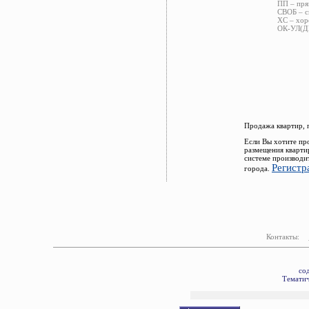
ПП – пря
СВОБ – с
ХС – хор
ОК-УЛ(ДВ
Продажа квартир, 
Если Вы хотите пр
размещения кварти
системе производи
Регистр
города.
Контакты:
со
Тематич