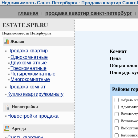
Недвижимость Санкт-Петербурга : Продажа квартир Санкт-
главная
продажа квартир санкт-петербург
|
|
ESTATE.SPB.RU
Недвижимость Петербурга
Жилая
Продажа квартир
Комнат
Однокомнатные
Цена
Двухкомнатные
Общая площ
Трехкомнатные
Площадь ку
Четырехкомнатные
Многокомнатные
Продажа комнат
Районы гор
Куплю квартиру/комнату
выбрать вс
Новостройки
Адмиралте
Василеост
Новостройки продажа
Всеволожс
Выборгски
Аренда
Калининск
Снять квартиру