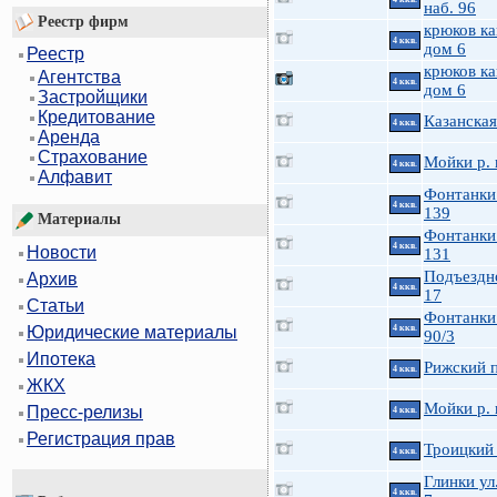
наб. 96
Реестр фирм
крюков ка
4 ккв.
дом 6
Реестр
крюков ка
Агентства
4 ккв.
дом 6
Застройщики
Кредитование
Казанская
4 ккв.
Аренда
Страхование
Мойки р. 
4 ккв.
Алфавит
Фонтанки 
4 ккв.
139
Материалы
Фонтанки 
4 ккв.
Новости
131
Подъездн
Архив
4 ккв.
17
Статьи
Фонтанки 
4 ккв.
Юридические материалы
90/3
Ипотека
Рижский п
4 ккв.
ЖКХ
Мойки р. 
Пресс-релизы
4 ккв.
Регистрация прав
Троицкий 
4 ккв.
Глинки ул.
4 ккв.