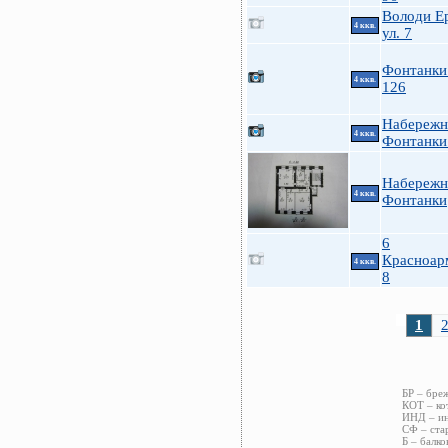
Володи Е
4 ккв.
ул. 7
Фонтанки 
4 ккв.
126
Набережн
4 ккв.
Фонтанки
Набережн
4 ккв.
Фонтанки
6
Красноар
4 ккв.
8
1
БР – бре
КОТ – ко
ИНД – ин
СФ – ста
Б – балко