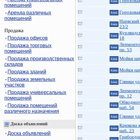
Гороховая
4 ккв.
помещений
Гороховая
Аренда различных
4 ккв.
помещений
Нарвский 
4 ккв.
23/2
Продажа
Курляндск
4 ккв.
Продажа офисов
18
Лермонто
Продажа торговых
4 ккв.
пр. 53
помещений
Продажа производственных
Мойки на
4 ккв.
складов
Мойки на
Продажа зданий
4 ккв.
Продажа земельных
Глинки ул
4 ккв.
участков
Лермонто
Продажа универсальных
4 ккв.
пр. 12
помещений
Обводного
Продажа помещений
4 ккв.
наб. 54
различного назначения
Глинки ул
4 ккв.
Доска объявлений
Крюкова к
4 ккв.
наб. 23
Доска объявлений
Грибоедов
4 ккв.