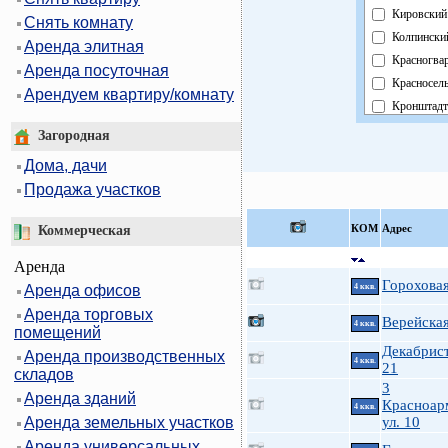
Кировский
Снять комнату
Колпински
Аренда элитная
Красногва
Аренда посуточная
Красносел
Арендуем квартиру/комнату
Кронштадт
Курортный
Загородная
Московски
Дома, дачи
Невский
Продажа участков
Область
Павловски
КOМ
Адрес
Коммерческая
Петроград
Аренда
Петродвор
Гороховая
Аренда офисов
4 ккв.
Приморск
Аренда торговых
Пушкинск
Верейская
4 ккв.
помещений
Фрунзенск
Декабрист
Аренда производственных
Центральн
4 ккв.
21
складов
3
Аренда зданий
Красноар
4 ккв.
Аренда земельных участков
ул. 10
Аренда универсальных