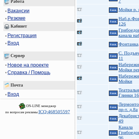
7
Работа
Мойки р. 
Вакансии
4 ккв.
Резюме
Наб.р.Фо
4 ккв.
126
Кабинет
Грибоедо
4 ккв.
Регистрация
канала наб
Вход
Фонтанка
4 ккв.
С. Подъя
Сервер
4 ккв.
11
Набережн
Новое на проекте
4 ккв.
Мойки рек
Справка / Помощь
Набережн
4 ккв.
Мойки
Почта
Театральн
Вход
4 ккв.
Глинки 16
Лермонто
ON-LINE менеджер
4 ккв.
пр-т. д.8а
ICQ:468505597
по вопросам рекламы
Декабрист
4 ккв.
49
Канала
Грибоедов
4 ккв.
96