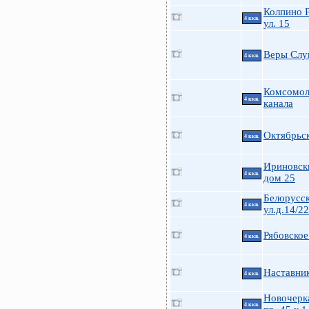
Колпино 
4 ккв.
ул. 15
Веры Слу
4 ккв.
Комсомол
4 ккв.
канала
Октябрьс
4 ккв.
Ириновски
4 ккв.
дом 25
Белорусс
4 ккв.
ул.д.14/22
Рябовское
4 ккв.
Наставник
4 ккв.
Новочерк
4 ккв.