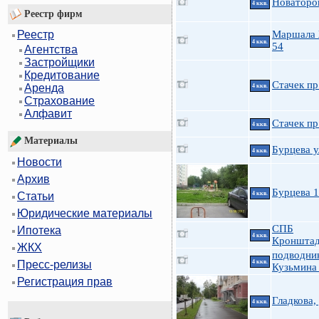
Новаторо
4 ккв.
Реестр фирм
Маршала 
Реестр
4 ккв.
54
Агентства
Застройщики
Кредитование
Стачек пр.
Аренда
4 ккв.
Страхование
Алфавит
Стачек пр
4 ккв.
Материалы
Бурцева у
4 ккв.
Новости
Архив
Бурцева 
4 ккв.
Статьи
Юридические материалы
СПБ
Ипотека
4 ккв.
Кронштад
ЖКХ
подводни
4 ккв.
Пресс-релизы
Кузьмина
Регистрация прав
Гладкова,
4 ккв.