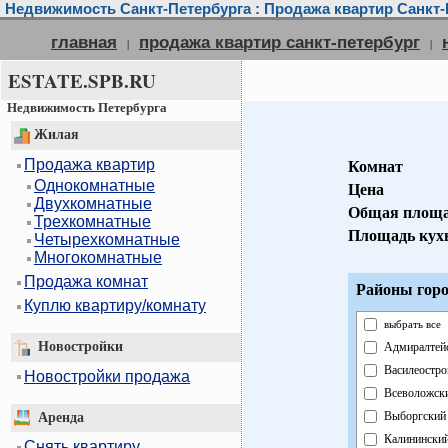
Недвижимость Санкт-Петербурга : Продажа квартир Санкт-
главная
продажа квартир санкт-петербург
|
|
ESTATE.SPB.RU
Недвижимость Петербурга
Жилая
Продажа квартир
Комнат
Однокомнатные
Цена
Двухкомнатные
Общая площ
Трехкомнатные
Площадь кух
Четырехкомнатные
Многокомнатные
Продажа комнат
Районы горо
Куплю квартиру/комнату
выбрать все
Новостройки
Адмиралтей
Василеостро
Новостройки продажа
Всеволожск
Выборгский
Аренда
Калинински
Снять квартиру