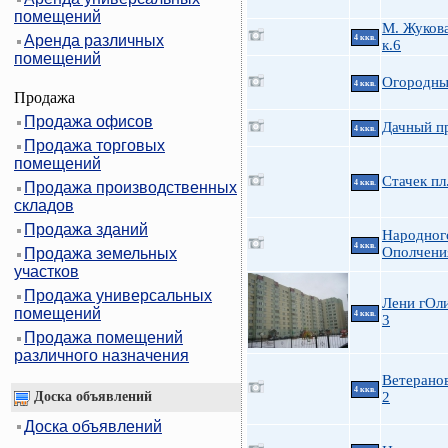
помещений
М. Жукова
Аренда различных
4 ккв.
к.6
помещений
Огородны
4 ккв.
Продажа
Продажа офисов
Дачный пр
4 ккв.
Продажа торговых
помещений
Стачек пл
4 ккв.
Продажа производственных
складов
Продажа зданий
Народног
4 ккв.
Ополчения
Продажа земельных
участков
Продажа универсальных
Лени гОли
помещений
4 ккв.
3
Продажа помещений
различного назначения
Ветеранов
4 ккв.
Доска объявлений
2
Доска объявлений