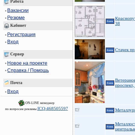
Работа
Вакансии
Резюме
Краснопу
4 ккв.
38
Кабинет
Регистрация
Вход
Стачек пр
4 ккв.
Сервер
Новое на проекте
Справка / Помощь
Ветерано
Почта
4 ккв.
проспект,
Вход
ON-LINE менеджер
ICQ:468505597
по вопросам рекламы
Металлург
4 ккв.
Металлос
4 ккв.
централь