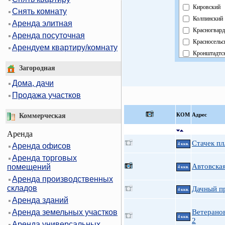
Кировский
Снять комнату
Колпинский
Аренда элитная
Красногвард
Аренда посуточная
Красносельс
Арендуем квартиру/комнату
Кронштадтс
Курортный
Загородная
Московский
Дома, дачи
Невский
Продажа участков
Область
Павловский
КOМ
Адрес
Коммерческая
Петроградс
Аренда
Петродворц
Стачек пл
Аренда офисов
4 ккв.
Приморский
Аренда торговых
Пушкински
Автовская
помещений
4 ккв.
Фрунзенски
Аренда производственных
Центральны
складов
Дачный пр
4 ккв.
Аренда зданий
Аренда земельных участков
Ветеранов
4 ккв.
2
Аренда универсальных