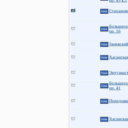
пр. 45 к.1
Стаханов
4 ккв.
Большеох
4 ккв.
пр. 16
Заневский
4 ккв.
Хасанская
4 ккв.
Энтузиаст
4 ккв.
Большеох
4 ккв.
пр. 41
Передови
4 ккв.
Хасанская
4 ккв.