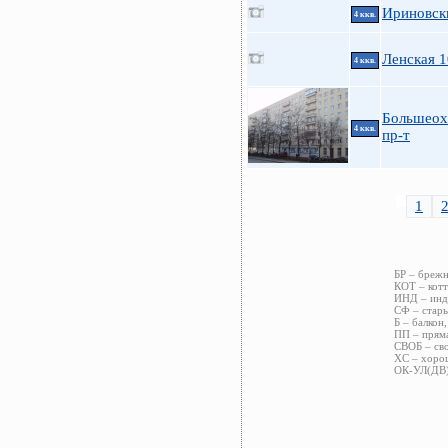
Ириновски
4 ккв.
Ленская 1
4 ккв.
Большеох
4 ккв.
пр-т
1
БР – брежн
КОТ – котт
ИНД – инди
СФ – стары
Б – балкон,
ПП – пряма
СВОБ – сво
ХС – хорош
ОК-УЛ(ДВ) 