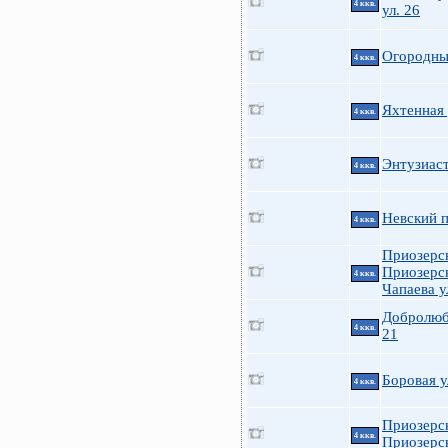
4 ккв.
ул. 26
Огородны
4 ккв.
Яхтенная 
4 ккв.
Энтузиаст
4 ккв.
Невский п
4 ккв.
Приозерс
Приозерск
4 ккв.
Чапаева у
Добролюб
4 ккв.
21
Боровая у
4 ккв.
Приозерс
4 ккв.
Приозерск