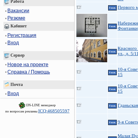
Работа
Первого м
4 ккв.
Вакансии
Резюме
Набережн
Кабинет
4 ккв.
Фонтанки
Регистрация
Вход
Красного
4 ккв.
ул., д. 5/1
Сервер
Новое на проекте
10-я Сове
Справка / Помощь
4 ккв.
15
Почта
10-я Сове
4 ккв.
15
Вход
Гданьская
ON-LINE менеджер
4 ккв.
ICQ:468505597
по вопросам рекламы
9-я Советс
4 ккв.
Малая Пу