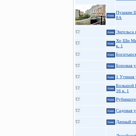
Пушкин 
4 ккв.
8А
Энгельса 
4 ккв.
Хо Ши Ми
4 ккв.
к. 1
Богатырск
4 ккв.
Боровая у
4 ккв.
1 Утиная у
4 ккв.
Большой П
4 ккв.
16 к. 1
Рубинштей
4 ккв.
Садовая у
4 ккв.
Дачный пр
4 ккв.
Дунайский