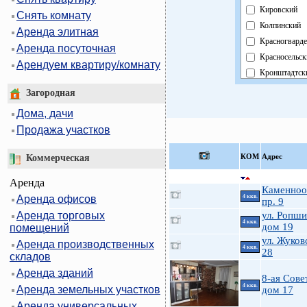
Кировский
Снять комнату
Колпинский
Аренда элитная
Красногварде
Аренда посуточная
Красносельск
Арендуем квартиру/комнату
Кронштадтск
Курортный
Загородная
Московский
Дома, дачи
Невский
Продажа участков
Область
Павловский
КOМ
Адрес
Коммерческая
Петроградск
Аренда
Петродворцо
Каменноо
Аренда офисов
4 ккв.
Приморский
пр. 9
Аренда торговых
Пушкинский
ул. Ропши
4 ккв.
дом 19
помещений
Фрунзенский
ул. Жуков
Аренда производственных
Центральный
4 ккв.
28
складов
Аренда зданий
8-ая Совет
4 ккв.
Аренда земельных участков
дом 17
Аренда универсальных