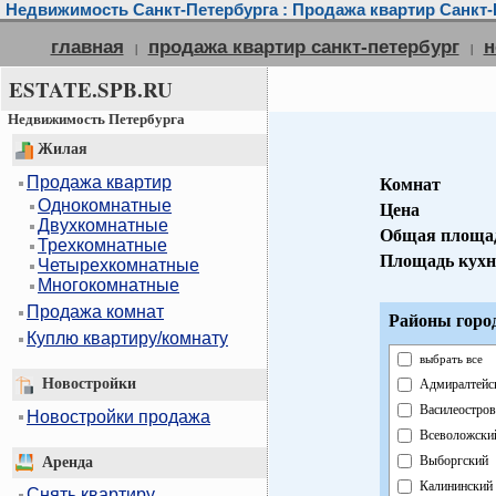
Недвижимость Санкт-Петербурга : Продажа квартир Санкт-
главная
продажа квартир санкт-петербург
н
|
|
ESTATE.SPB.RU
Недвижимость Петербурга
Жилая
Продажа квартир
Комнат
Однокомнатные
Цена
Двухкомнатные
Общая площа
Трехкомнатные
Площадь кухн
Четырехкомнатные
Многокомнатные
Продажа комнат
Районы горо
Куплю квартиру/комнату
выбрать все
Новостройки
Адмиралтейс
Василеостров
Новостройки продажа
Всеволожски
Выборгский
Аренда
Калининский
Снять квартиру