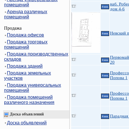
наб. Робе
помещений
4 ккв.
дом 4-6
Аренда различных
помещений
Продажа
Невский 
4 ккв.
Продажа офисов
Продажа торговых
помещений
Продажа производственных
Первомайс
складов
4 ккв.
20
Продажа зданий
Продажа земельных
Профессо
4 ккв.
Попова 1
участков
Продажа универсальных
помещений
Профессо
Продажа помещений
4 ккв.
Попова 1
различного назначения
Доска объявлений
Парадная 
4 ккв.
Доска объявлений