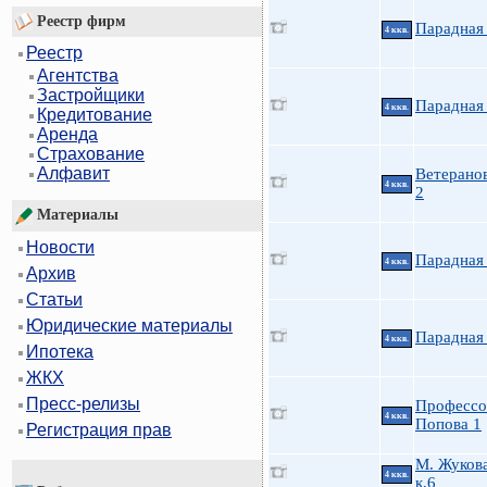
Реестр фирм
Парадная 
4 ккв.
Реестр
Агентства
Застройщики
Парадная 
4 ккв.
Кредитование
Аренда
Страхование
Алфавит
Ветеранов
4 ккв.
2
Материалы
Новости
Парадная 
4 ккв.
Архив
Статьи
Юридические материалы
Парадная 
4 ккв.
Ипотека
ЖКХ
Пресс-релизы
Профессо
4 ккв.
Попова 1
Регистрация прав
М. Жукова
4 ккв.
к.6