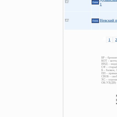
4 ккв.
1
Невский п
4 ккв.
1
БР – брежне
КОТ – котте
ИНД – индив
СФ – старый
Б – балкон, 
ПП – прямая
СВОБ – своб
ХС – хороше
ОК-УЛ(ДВ) –