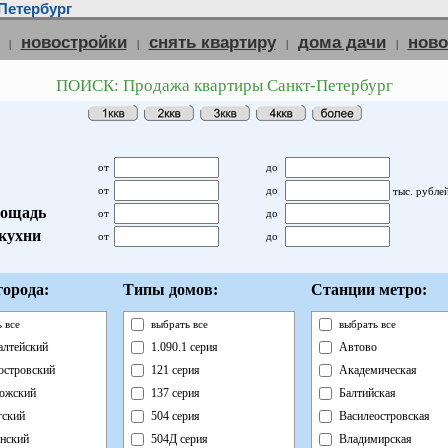
Петербург
новостройки
снять квартиру
дома дачи
нов
|
|
|
|
ПОИСК: Продажа квартиры Санкт-Петербург
от
до
от
до
тыс. рубле
ощадь
от
до
кухни
от
до
орода:
Типы домов:
Станции метро:
 все
выбрать все
выбрать все
лтейский
1.090.1 серия
Автово
островский
121 серия
Академическая
ожский
137 серия
Балтийская
ский
504 серия
Василеостровская
нский
504Д серия
Владимирская