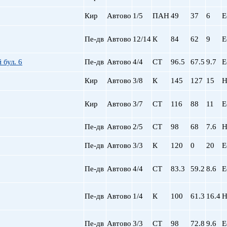
Кир
Автово
1/5
ПАН
49
37
6
Е
Пе-дв
Автово
12/14
К
84
62
9
Е
 бул. 6
Пе-дв
Автово
4/4
СТ
96.5
67.5
9.7
Е
Кир
Автово
3/8
К
145
127
15
Н
Кир
Автово
3/7
СТ
116
88
11
Е
Пе-дв
Автово
2/5
СТ
98
68
7.6
Н
Пе-дв
Автово
3/3
К
120
0
20
Е
Пе-дв
Автово
4/4
СТ
83.3
59.2
8.6
Е
Пе-дв
Автово
1/4
К
100
61.3
16.4
Н
Пе-дв
Автово
3/3
СТ
98
72.8
9.6
Е