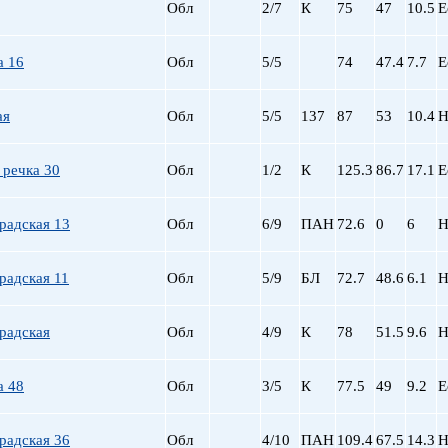
Сталинский
Маяковская
Обл
2/7
К
75
47
10.5
Е
Старый фонд (СФ)
Московская
Хрущевка
Московские ворота
а 16
Обл
5/5
74
47.4
7.7
Е
Нарвская
Невский пр.
ая
Обл
5/5
137
87
53
10.4
Н
Новочеркасская
Обводный Канал
Обухово
 речка 30
Обл
1/2
К
125.3
86.7
17.1
Е
Озерки
Парк Победы
радская 13
Обл
6/9
ПАН
72.6
0
6
Н
Парнас
Петроградская
радская 11
Обл
5/9
БЛ
72.7
48.6
6.1
Н
Пионерская
пл. Ал. Невского
пл. Восстания
радская
Обл
4/9
К
78
51.5
9.6
Н
пл. Ленина
пл. Мужества
а 48
Обл
3/5
К
77.5
49
9.2
Е
Политехническая
пр. Большевиков
радская 36
Обл
4/10
ПАН
109.4
67.5
14.3
Н
пр. Ветеранов