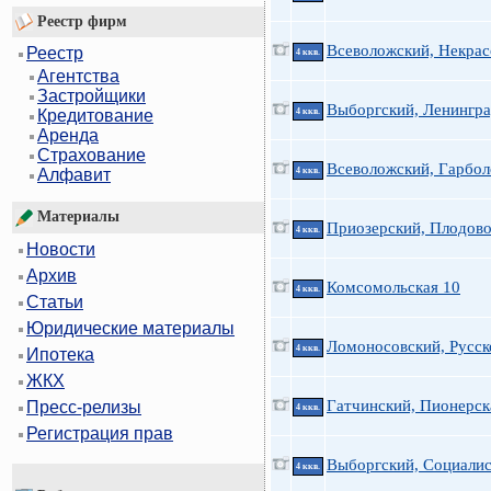
Реестр фирм
Всеволожский, Некрас
Реестр
4 ккв.
Агентства
Застройщики
Выборгский, Ленингра
4 ккв.
Кредитование
Аренда
Страхование
Всеволожский, Гарбол
4 ккв.
Алфавит
Материалы
Приозерский, Плодово
4 ккв.
Новости
Архив
Комсомольская 10
4 ккв.
Статьи
Юридические материалы
Ломоносовский, Русск
4 ккв.
Ипотека
ЖКХ
Гатчинский, Пионерск
Пресс-релизы
4 ккв.
Регистрация прав
Выборгский, Социалис
4 ккв.