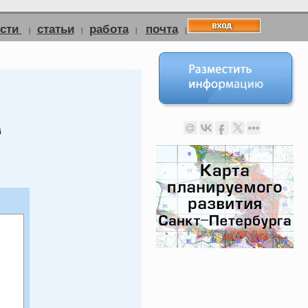
ости
статьи
работа
почта
|
|
|
|
й