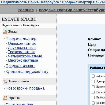
Недвижимость Санкт-Петербурга : Продажа квартир Санкт-
главная
продажа квартир санкт-петербург
|
ESTATE.SPB.RU
Недвижимость Петербурга
Жилая
Продажа квартир
Комнат
Однокомнатные
Цена
Двухкомнатные
Общая пл
Трехкомнатные
Площадь 
Четырехкомнатные
Многокомнатные
Продажа комнат
Районы г
Куплю квартиру/комнату
выбрать
Новостройки
Адмира
Василе
Новостройки продажа
Всевол
Выборг
Аренда
Калини
Снять квартиру