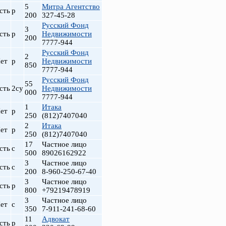
5
Митра Агентство
сть
р
200
327-45-28
Русский Фонд
3
сть
р
Недвижимости
200
7777-944
Русский Фонд
2
ет
р
Недвижимости
850
7777-944
Русский Фонд
55
сть
2су
Недвижимости
000
7777-944
1
Итака
ет
р
250
(812)7407040
2
Итака
ет
р
250
(812)7407040
17
Частное лицо
сть
с
500
89026162922
3
Частное лицо
сть
с
200
8-960-250-67-40
3
Частное лицо
сть
р
800
+79219478919
3
Частное лицо
ет
с
350
7-911-241-68-60
11
Адвокат
сть
р