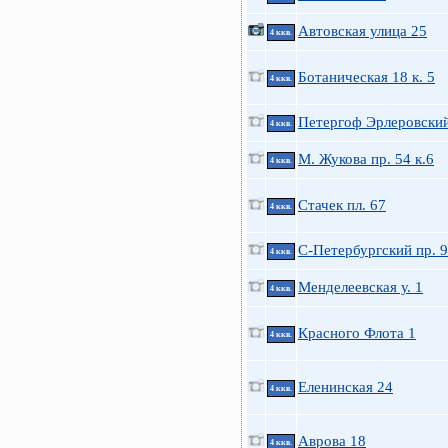
Автовская улица 25
4 ккв.
Ботаническая 18 к. 5
4 ккв.
Петергоф Эрлеровский
4 ккв.
М. Жукова пр. 54 к.6
4 ккв.
Стачек пл. 67
4 ккв.
С-Петербургский пр. 9
4 ккв.
Менделеевская у. 1
4 ккв.
Красного Флота 1
4 ккв.
Еленинская 24
4 ккв.
Аврова 18
4 ккв.