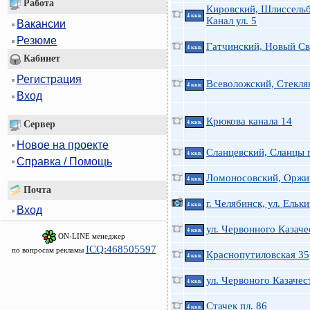
Работа
Кировский, Шлиссельб
4 ккв.
Канал ул. 5
Вакансии
Резюме
Гатчинский, Новый Св
4 ккв.
Кабинет
Регистрация
Всеволожский, Стекля
4 ккв.
Вход
Крюкова канала 14
Сервер
4 ккв.
Новое на проекте
Сланцевский, Сланцы г
4 ккв.
Справка / Помощь
Ломоносовский, Оржи
4 ккв.
Почта
г. Челябинск, ул. Ельки
4 ккв.
Вход
ул. Червонного Казаче
4 ккв.
ON-LINE менеджер
ICQ:468505597
по вопросам рекламы
Краснопутиловская 35
4 ккв.
ул. Червоного Казачес
4 ккв.
Стачек пл. 86
4 ккв.