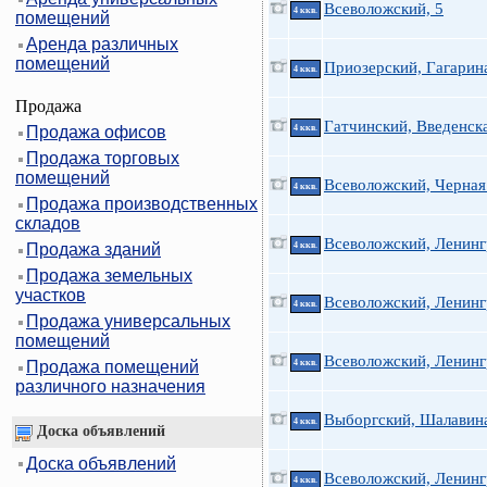
Всеволожский, 5
4 ккв.
помещений
Аренда различных
помещений
Приозерский, Гагарин
4 ккв.
Продажа
Гатчинский, Введенск
Продажа офисов
4 ккв.
Продажа торговых
помещений
Всеволожский, Черная
4 ккв.
Продажа производственных
складов
Всеволожский, Ленинг
Продажа зданий
4 ккв.
Продажа земельных
участков
Всеволожский, Ленинг
4 ккв.
Продажа универсальных
помещений
Всеволожский, Ленинг
Продажа помещений
4 ккв.
различного назначения
Выборгский, Шалавин
4 ккв.
Доска объявлений
Доска объявлений
Всеволожский, Ленинг
4 ккв.