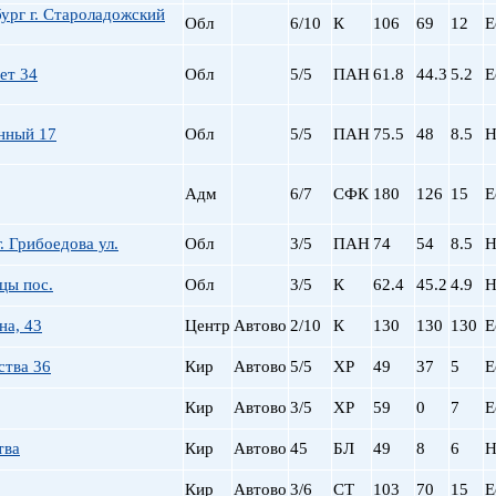
ург г. Староладожский
Обл
6/10
К
106
69
12
Е
ет 34
Обл
5/5
ПАН
61.8
44.3
5.2
Е
нный 17
Обл
5/5
ПАН
75.5
48
8.5
Н
Адм
6/7
СФК
180
126
15
Е
. Грибоедова ул.
Обл
3/5
ПАН
74
54
8.5
Н
цы пос.
Обл
3/5
К
62.4
45.2
4.9
Н
на, 43
Центр
Автово
2/10
К
130
130
130
Е
ства 36
Кир
Автово
5/5
ХР
49
37
5
Е
Кир
Автово
3/5
ХР
59
0
7
Е
тва
Кир
Автово
45
БЛ
49
8
6
Н
Кир
Автово
3/6
СТ
103
70
15
Е