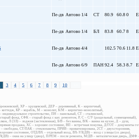
Пе-дв
Автово
1/4
СТ
80.9
60.8
0
Е
Пе-дв
Автово
1/4
БЛ
83.8
60.7
8
Е
6
Пе-дв
Автово
4/4
102.5
70.6
11.8
Е
Пе-дв
Автово
6/9
ПАН
92.4
58.3
8.7
Е
2
3
4
5
6
7
8
9
10
>>
брежневский, ХР – хрущевский, ДЕР – деревянный, К – кирпичный,
 коттедж, КР – корабль, М – монолит, К/М – кирпично-монолитный,
 индивидуальное строительство, ПН – панельный, СТ – сталинский,
старый фонд, СФК – старый фонд с кап. ремонтом, Р, С – С/У (раздельный, совмещенный),
алкон, Л (ЗЛ) – лоджия (застекленная), Б/В – без ванны, В/К – ванна на кухне, Д – душ,
прямая продажа, ХС – хорошее состояние, ВП – встречная покупка, Д/ГОТ – документы го
– свободна, СТ/ПАК – стеклопакеты, ПРИВ - приватизирована, 2СТ – двухсторонняя,
хорошее состояние, ОТД/ВХ – отдельный вход, ВХ-УЛ(ДВ) – вход с улицы (со двора),
(ДВ) – окна на улицу (двор), П/РЕМ – после ремонта, М/ДВ – металлическая дверь, ДМФ