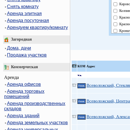
Кировс
Снять комнату
Колпин
Аренда элитная
Красно
Аренда посуточная
Красно
Арендуем квартиру/комнату
Кроншт
Курорт
Загородная
Москов
Дома, дачи
Невски
Продажа участков
Област
Павлов
КOМ
Адрес
Коммерческая
Петрог
Аренда
Петрод
Аренда офисов
Примо
Всеволожский, Стекля
4 ккв.
Аренда торговых
Пушки
помещений
Фрунзе
Всеволожский, Центра
4 ккв.
Аренда производственных
Центра
складов
Аренда зданий
Всеволожский, Алекса
4 ккв.
Аренда земельных участков
Аренда универсальных