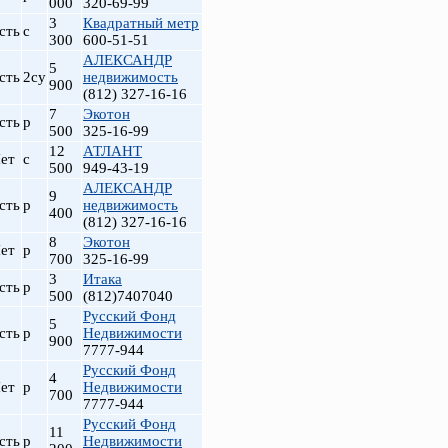
000
320-69-99
3
Квадратный метр
сть
с
300
600-51-51
АЛЕКСАНДР
5
сть
2су
недвижимость
900
(812) 327-16-16
7
Экотон
сть
р
500
325-16-99
12
АТЛАНТ
ет
с
500
949-43-19
АЛЕКСАНДР
9
сть
р
недвижимость
400
(812) 327-16-16
8
Экотон
ет
р
700
325-16-99
3
Итака
сть
р
500
(812)7407040
Русский Фонд
5
сть
р
Недвижимости
900
7777-944
Русский Фонд
4
ет
р
Недвижимости
700
7777-944
Русский Фонд
11
сть
р
Недвижимости