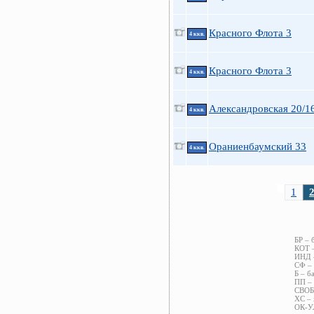
Красного Флота 3
4 ккв.
Красного Флота 3
4 ккв.
Александровская 20/1
4 ккв.
Ораниенбаумский 33
4 ккв.
1
БР – 
КОТ –
ИНД –
СФ – 
Б – б
ПП – 
СВОБ 
ХС – 
ОК-УЛ