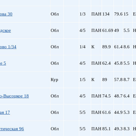
пр. Просвещения
Приморская
ова 30
Обл
1/3
ПАН
134
79.6
15
Е
Пролетарская
Пушкинская
дское
Обл
4/5
ПАН
61.69
49
5.5
Н
Рыбацкое
Садовая
ово 1/34
Обл
1/4
К
89.9
Сенная пл.
61.4
8.6
Н
Спортивная
Старая Деревня
е 5
Обл
4/5
ПАН
62.4
45.8
5.5
Н
Технологический ин-
Удельная
Кур
1/5
К
89
57.8
8.7
Е
ул. Дыбенко
Фрунзенская
Черная речка
о-Высоцкое 18
Обл
4/5
ПАН
74.5
48.7
6.4
Е
Чернышевская
Чкаловская
ая 17
Обл
5/5
ПАН
61.6
44.9
5.3
Е
Электросила
тическая 96
Обл
5/5
ПАН
85.1
49.3
8.3
Н