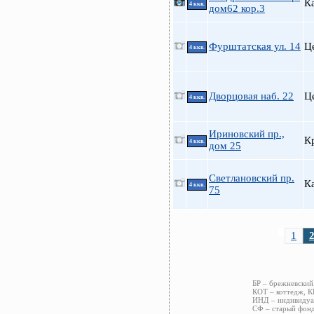
К
4 ккв.
дом62 кор.3
Фурштатская ул. 14
Ц
4 ккв.
Дворцовая наб. 22
Ц
4 ккв.
Ириновский пр.,
К
4 ккв.
дом 25
Светлановский пр.
К
4 ккв.
75
1
БР – брежневский
КОТ – коттедж, К
ИНД – индивидуал
СФ – старый фонд