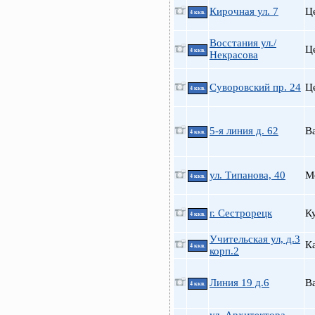
Кирочная ул. 7
Ц
4 ккв.
Восстания ул./
Ц
4 ккв.
Некрасова
Суворовский пр. 24
Ц
4 ккв.
5-я линия д. 62
В
4 ккв.
ул. Типанова, 40
М
4 ккв.
г. Сестрорецк
К
4 ккв.
Учительская ул, д.3
К
4 ккв.
корп.2
Линия 19 д.6
В
4 ккв.