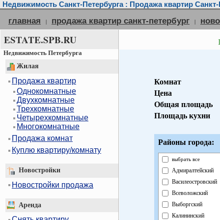
Недвижимость Санкт-Петербурга : Продажа квартир Санкт-
главная
продажа квартир санкт-петербург
ново
|
|
ESTATE.SPB.RU
Недвижимость Петербурга
Жилая
Продажа квартир
Комнат
Однокомнатные
Цена
Двухкомнатные
Общая площадь
Трехкомнатные
Площадь кухни
Четырехкомнатные
Многокомнатные
Продажа комнат
Районы города:
Куплю квартиру/комнату
выбрать все
Новостройки
Адмиралтейский
Василеостровский
Новостройки продажа
Всеволожский
Выборгский
Аренда
Калининский
Снять квартиру