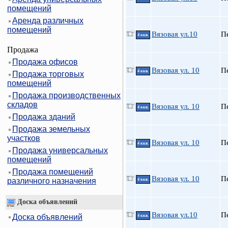
помещений
Аренда различных
помещений
Вязовая ул.10
П
4 ккв.
Продажа
Продажа офисов
Вязовая ул. 10
П
4 ккв.
Продажа торговых
помещений
Продажа производственных
складов
Вязовая ул. 10
П
4 ккв.
Продажа зданий
Продажа земельных
участков
Вязовая ул. 10
П
4 ккв.
Продажа универсальных
помещений
Продажа помещений
Вязовая ул. 10
П
различного назначения
4 ккв.
Доска объявлений
Вязовая ул.10
П
Доска объявлений
4 ккв.