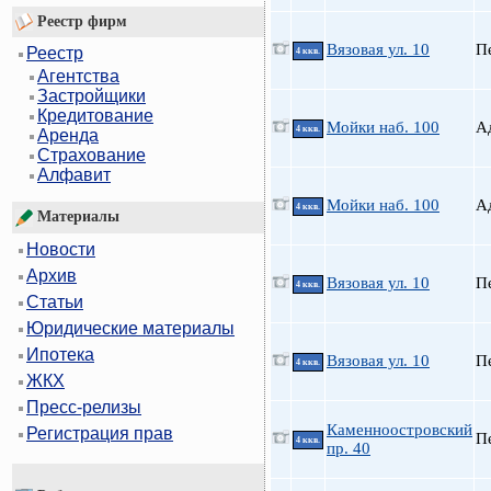
Реестр фирм
Вязовая ул. 10
П
Реестр
4 ккв.
Агентства
Застройщики
Кредитование
Мойки наб. 100
А
4 ккв.
Аренда
Страхование
Алфавит
Мойки наб. 100
А
4 ккв.
Материалы
Новости
Архив
Вязовая ул. 10
П
4 ккв.
Статьи
Юридические материалы
Ипотека
Вязовая ул. 10
П
4 ккв.
ЖКХ
Пресс-релизы
Каменноостровский
Регистрация прав
П
4 ккв.
пр. 40