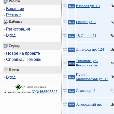
Работа
Вязовая ул. 10
П
4 ккв.
Вакансии
Резюме
Кабинет
Глинки ул. 1
А
4 ккв.
Регистрация
Вход
18 Линия 21
В
4 ккв.
Сервер
Энгельса пр. 124
В
4 ккв.
Новое на проекте
Справка / Помощь
Типанова ул./
М
4 ккв.
Космонавтов
Почта
Пушкин
П
Вход
4 ккв.
Малиновская ул. 17
ON-LINE менеджер
Славы пр. 2
Ф
ICQ:468505597
4 ккв.
по вопросам рекламы
Загородный пр.
Ц
4 ккв.