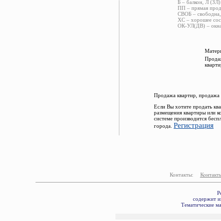
Б – балкон, Л (ЗЛ)
ПП – прямая прод
СВОБ – свободна,
ХС – хорошее сос
ОК-УЛ(ДВ) – окна
Матери
Продаж
кварти
Продажа квартир, продажа 
Если Вы хотите продать кв
размещения квартиры или к
системе производится бесп
Регистрация
города.
Контакты:
Контакт
Р
содержит и
Тематические ма