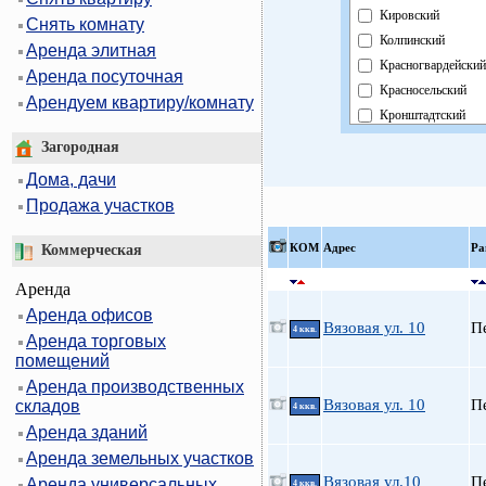
Кировский
Снять комнату
Колпинский
Аренда элитная
Красногвардейский
Аренда посуточная
Красносельский
Арендуем квартиру/комнату
Кронштадтский
Курортный
Загородная
Московский
Дома, дачи
Невский
Продажа участков
Область
Павловский
КOМ
Адрес
Ра
Коммерческая
Петроградский
Аренда
Петродворцовый
Аренда офисов
Приморский
Вязовая ул. 10
П
4 ккв.
Аренда торговых
Пушкинский
помещений
Фрунзенский
Аренда производственных
Центральный
Вязовая ул. 10
П
складов
4 ккв.
Аренда зданий
Аренда земельных участков
Вязовая ул.10
П
Аренда универсальных
4 ккв.