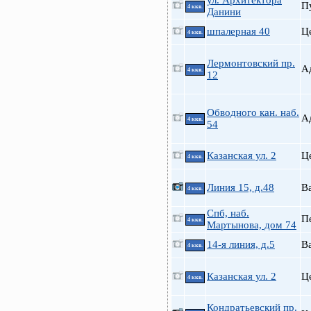
ул. Архитектора
П
4 ккв.
Данини
шпалерная 40
Ц
4 ккв.
Лермонтовский пр.
А
4 ккв.
12
Обводного кан. наб.
А
4 ккв.
54
Казанская ул. 2
Ц
4 ккв.
Линия 15, д.48
В
4 ккв.
Спб, наб.
П
4 ккв.
Мартынова, дом 74
14-я линия, д.5
В
4 ккв.
Казанская ул. 2
Ц
4 ккв.
Кондратьевский пр.