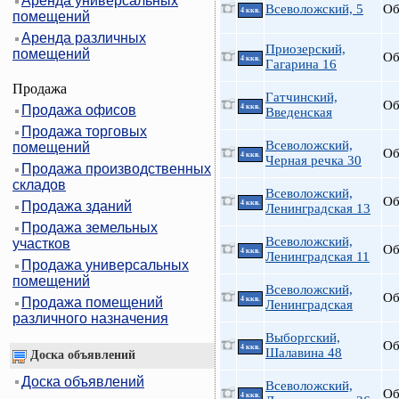
Аренда универсальных
Всеволожский, 5
Об
4 ккв.
помещений
Аренда различных
Приозерский,
помещений
Об
4 ккв.
Гагарина 16
Продажа
Гатчинский,
Об
Продажа офисов
4 ккв.
Введенская
Продажа торговых
Всеволожский,
помещений
Об
4 ккв.
Черная речка 30
Продажа производственных
складов
Всеволожский,
Об
Продажа зданий
4 ккв.
Ленинградская 13
Продажа земельных
Всеволожский,
участков
Об
4 ккв.
Ленинградская 11
Продажа универсальных
помещений
Всеволожский,
Об
Продажа помещений
4 ккв.
Ленинградская
различного назначения
Выборгский,
Об
4 ккв.
Шалавина 48
Доска объявлений
Доска объявлений
Всеволожский,
Об
4 ккв.