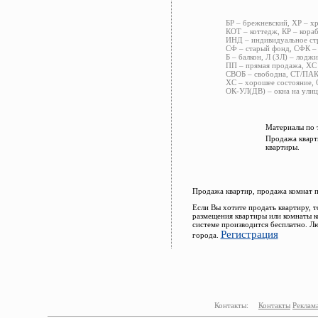
БР – брежневский, ХР – х
КОТ – коттедж, КР – кора
ИНД – индивидуальное стр
СФ – старый фонд, СФК – 
Б – балкон, Л (ЗЛ) – лоджи
ПП – прямая продажа, ХС 
СВОБ – свободна, СТ/ПАК 
ХС – хорошее состояние, 
ОК-УЛ(ДВ) – окна на улиц
Материалы по 
Продажа кварт
квартиры.
Продажа квартир, продажа комнат 
Если Вы хотите продать квартиру, 
размещения квартиры или комнаты к
системе производится бесплатно. Л
Регистрация
города.
Контакты:
Контакты
Реклам