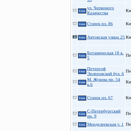
ул. Червоного
Ки
4 ккв.
Казачества
Стачек пл. 86
Ки
4 ккв.
Автовская улица 25
Ки
4 ккв.
Ботаническая 18 к.
Пе
4 ккв.
5
Петергоф
Пе
4 ккв.
Эрлеровский бул. 6
М. Жукова пр. 54
Ки
4 ккв.
к.6
Стачек пл. 67
Ки
4 ккв.
С-Петербургский
Пе
4 ккв.
пр. 9
Менделеевская у. 1
Пе
4 ккв.