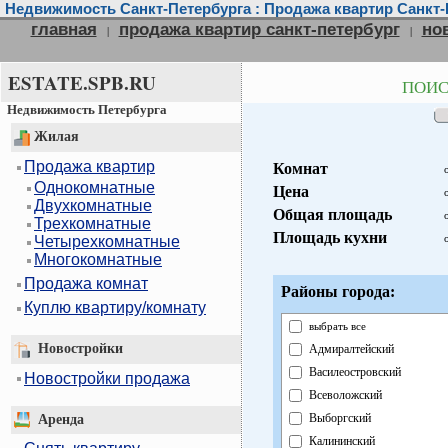
Недвижимость Санкт-Петербурга : Продажа квартир Санкт-
главная
продажа квартир санкт-петербург
но
|
|
ESTATE.SPB.RU
ПОИСК
Недвижимость Петербурга
Жилая
Продажа квартир
Комнат
Однокомнатные
Цена
Двухкомнатные
Общая площадь
Трехкомнатные
Площадь кухни
Четырехкомнатные
Многокомнатные
Продажа комнат
Районы города:
Куплю квартиру/комнату
выбрать все
Новостройки
Адмиралтейский
Василеостровский
Новостройки продажа
Всеволожский
Выборгский
Аренда
Калининский