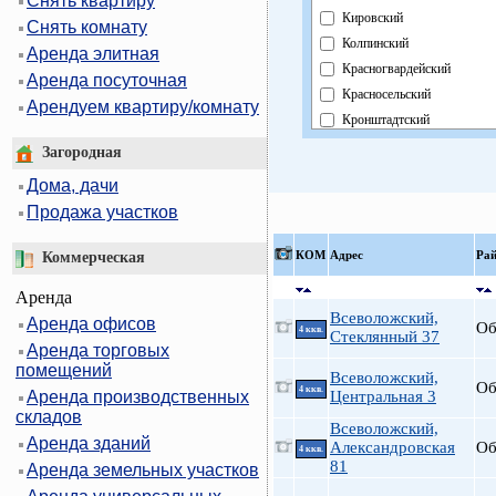
Снять квартиру
Кировский
Снять комнату
Колпинский
Аренда элитная
Красногвардейский
Аренда посуточная
Красносельский
Арендуем квартиру/комнату
Кронштадтский
Курортный
Загородная
Московский
Дома, дачи
Невский
Продажа участков
Область
Павловский
КOМ
Адрес
Ра
Коммерческая
Петроградский
Аренда
Петродворцовый
Всеволожский,
Аренда офисов
Приморский
Об
4 ккв.
Стеклянный 37
Аренда торговых
Пушкинский
помещений
Фрунзенский
Всеволожский,
Об
4 ккв.
Аренда производственных
Центральная 3
Центральный
складов
Всеволожский,
Аренда зданий
Александровская
Об
4 ккв.
81
Аренда земельных участков