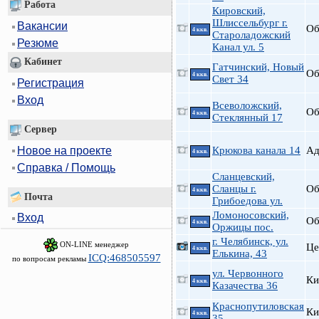
Работа
Кировский,
Шлиссельбург г.
Вакансии
Об
4 ккв.
Староладожский
Резюме
Канал ул. 5
Кабинет
Гатчинский, Новый
Об
4 ккв.
Свет 34
Регистрация
Вход
Всеволожский,
Об
4 ккв.
Стеклянный 17
Сервер
Новое на проекте
Крюкова канала 14
А
4 ккв.
Справка / Помощь
Сланцевский,
Сланцы г.
Об
4 ккв.
Почта
Грибоедова ул.
Ломоносовский,
Вход
Об
4 ккв.
Оржицы пос.
г. Челябинск, ул.
ON-LINE менеджер
Це
4 ккв.
Елькина, 43
ICQ:468505597
по вопросам рекламы
ул. Червонного
Ки
4 ккв.
Казачества 36
Краснопутиловская
Ки
4 ккв.
35