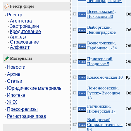
Ленинградская 36
Реестр фирм
Всеволожский,
Об
Реестр
4 ккв.
Некрасова 30
Агентства
Застройщики
Выборгский,
Об
4 ккв.
Кредитование
Ленинградское
Аренда
Страхование
Всеволожский,
Об
4 ккв.
Алфавит
Гарболово 1/34
Материалы
Приозерский,
Об
4 ккв.
Плодовое 5
Новости
Архив
Комсомольская 10
Ку
4 ккв.
Статьи
Ломоносовский,
Юридические материалы
Русско-Высоцкое
Об
4 ккв.
Ипотека
18
ЖКХ
Гатчинский,
Об
Пресс-релизы
4 ккв.
Пионерская 17
Регистрация прав
Выборгский,
Социалистическая
Об
4 ккв.
96