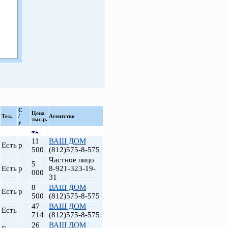
С
Цена
Тел.
/
Агентство
тыс.р.
у
11
ВАШ ДОМ
Есть
р
500
(812)575-8-575
Частное лицо
5
Есть
р
8-921-323-19-
000
31
8
ВАШ ДОМ
Есть
р
500
(812)575-8-575
47
ВАШ ДОМ
Есть
714
(812)575-8-575
26
ВАШ ДОМ