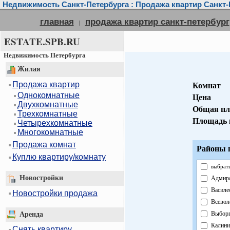
Недвижимость Санкт-Петербурга : Продажа квартир Санкт-
главная
продажа квартир санкт-петербург
|
ESTATE.SPB.RU
Недвижимость Петербурга
Жилая
Продажа квартир
Комнат
Однокомнатные
Цена
Двухкомнатные
Общая пл
Трехкомнатные
Площадь 
Четырехкомнатные
Многокомнатные
Продажа комнат
Районы г
Куплю квартиру/комнату
выбрать
Новостройки
Адмира
Василе
Новостройки продажа
Всевол
Выборг
Аренда
Калини
Снять квартиру