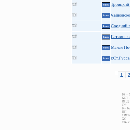
Троицкий 
4 ккв.
Чайковско
4 ккв.
Средний п
4 ккв.
Гатчинск
4 ккв.
Малая Пос
4 ккв.
г.Ст.Русса
4 ккв.
1
БР – 
КОТ –
ИНД –
СФ – 
Б – б
ПП – 
СВОБ 
ХС – 
ОК-УЛ