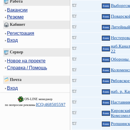
Работа
Выборгск
4 ккв.
Вакансии
Поварской
Резюме
4 ккв.
Кабинет
Литейный 
4 ккв.
Регистрация
Нестерова
4 ккв.
Вход
наб.Канал
4 ккв.
22
Сервер
Обороны 
Новое на проекте
4 ккв.
Справка / Помощь
Коломенск
4 ккв.
Почта
Рябовское
4 ккв.
Вход
наб. р. К
4 ккв.
ON-LINE менеджер
Наставник
4 ккв.
ICQ:468505597
по вопросам рекламы
Кировски
4 ккв.
Комсомол
Ропшинска
4 ккв.