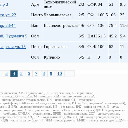
Технологический
пр 3
Адм
2/3
СФК
84
51
9.5
ин-т
го ул. 22
Центр
Чернышевская
2/5
СФ
160.5
106
25
р. 23/44
Вас
Василеостровская
4/6
СФ
136
79.4
11.6
ий, Пудомяги 5
Обл
3/5
ПАН
61.5
45.2
5.4
адская ул. 15
Пе-гр
Горьковская
3/5
СФК
100
62
11
Обл
Купчино
5/5
К
0
0
0
2
3
4
5
6
7
8
9
10
>>
брежневский, ХР – хрущевский, ДЕР – деревянный, К – кирпичный,
 коттедж, КР – корабль, М – монолит, К/М – кирпично-монолитный,
 индивидуальное строительство, ПН – панельный, СТ – сталинский,
старый фонд, СФК – старый фонд с кап. ремонтом, Р, С – С/У (раздельный, совмещенный),
алкон, Л (ЗЛ) – лоджия (застекленная), Б/В – без ванны, В/К – ванна на кухне, Д – душ,
прямая продажа, ХС – хорошее состояние, ВП – встречная покупка, Д/ГОТ – документы го
– свободна, СТ/ПАК – стеклопакеты, ПРИВ - приватизирована, 2СТ – двухсторонняя,
хорошее состояние, ОТД/ВХ – отдельный вход, ВХ-УЛ(ДВ) – вход с улицы (со двора),
(ДВ) – окна на улицу (двор), П/РЕМ – после ремонта, М/ДВ – металлическая дверь, ДМФ