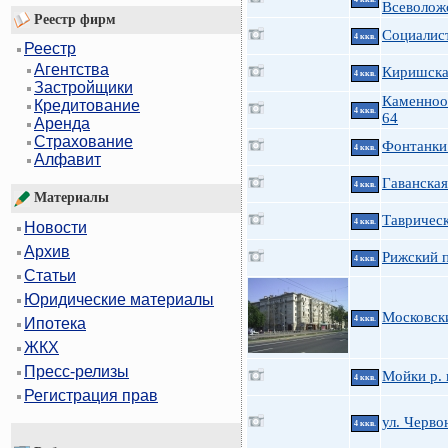
Всеволож
Реестр фирм
Социалист
4 ккв.
Реестр
Агентства
Киришская
4 ккв.
Застройщики
Каменноо
Кредитование
4 ккв.
64
Аренда
Страхование
Фонтанки 
4 ккв.
Алфавит
Гаванская
4 ккв.
Материалы
Таврическ
4 ккв.
Новости
Архив
Рижский п
4 ккв.
Статьи
Юридические материалы
Московски
4 ккв.
Ипотека
ЖКХ
Пресс-релизы
Мойки р. 
4 ккв.
Регистрация прав
ул. Черво
4 ккв.