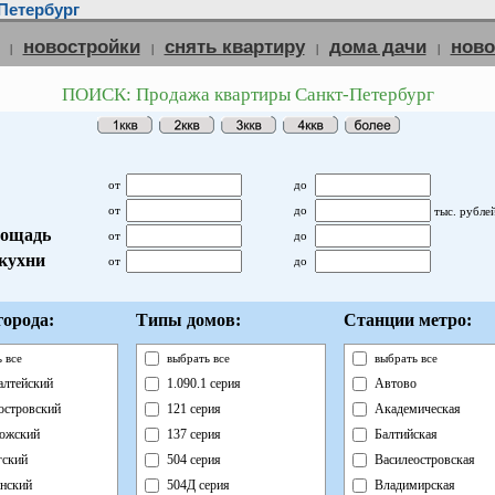
Петербург
новостройки
снять квартиру
дома дачи
нов
|
|
|
|
ПОИСК: Продажа квартиры Санкт-Петербург
от
до
от
до
тыс. рубле
ощадь
от
до
кухни
от
до
орода:
Типы домов:
Станции метро:
 все
выбрать все
выбрать все
лтейский
1.090.1 серия
Автово
островский
121 серия
Академическая
ожский
137 серия
Балтийская
ский
504 серия
Василеостровская
нский
504Д серия
Владимирская