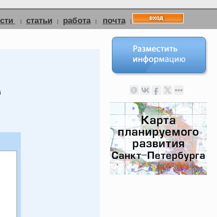
ости
статьи
работа
почта
|
|
|
|
й