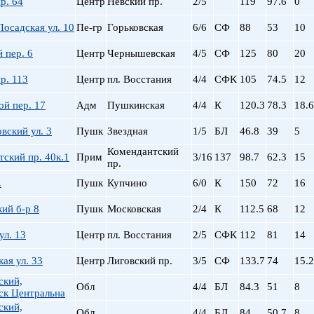
р. 64
Центр
Невский пр.
2/5
119
97.6
0
Сталинский
Маяковская
Старый фонд (СФ)
Московская
осадская ул. 10
Пе-гр
Горьковская
6/6
СФ
88
53
10
Хрущевка
Московские ворота
Нарвская
 пер. 6
Центр
Чернышевская
4/5
СФ
125
80
20
Невский пр.
р. 113
Центр
пл. Восстания
4/4
СФК
105
74.5
12
Новочеркасская
Обводный Канал
й пер. 17
Адм
Пушкинская
4/4
К
120.3
78.3
18.6
Обухово
вский ул. 3
Пушк
Звездная
1/5
БЛ
46.8
39
5
Озерки
Парк Победы
Комендантский
ский пр. 40к.1
Прим
3/16
137
98.7
62.3
15
пр.
Парнас
Петроградская
.
Пушк
Купчино
6/0
К
150
72
16
Пионерская
ий б-р 8
Пушк
Московская
2/4
К
112.5
68
12
пл. Ал. Невского
пл. Восстания
ул. 13
Центр
пл. Восстания
2/5
СФК
112
81
14
пл. Ленина
ая ул. 33
Центр
Лиговский пр.
3/5
СФ
пл. Мужества
133.7
74
15.2
Политехническая
ский,
Обл
4/4
БЛ
84.3
51
8
ск Центральна
пр. Большевиков
ский,
пр. Ветеранов
Обл
4/4
БЛ
84
50.7
8