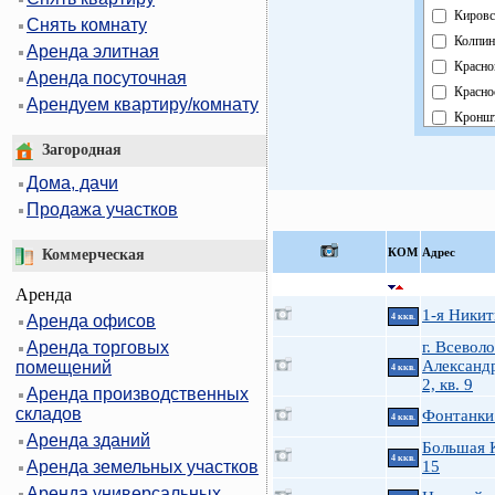
Кировс
Снять комнату
Колпин
Аренда элитная
Красно
Аренда посуточная
Красно
Арендуем квартиру/комнату
Кроншт
Курорт
Загородная
Москов
Дома, дачи
Невски
Продажа участков
Област
Павлов
КOМ
Адрес
Коммерческая
Петрог
Аренда
Петрод
1-я Никит
Аренда офисов
4 ккв.
Примо
Аренда торговых
г. Всеволо
Пушки
Александр
помещений
4 ккв.
Фрунзе
2, кв. 9
Аренда производственных
Центра
складов
Фонтанки 
4 ккв.
Аренда зданий
Большая 
4 ккв.
Аренда земельных участков
15
Аренда универсальных