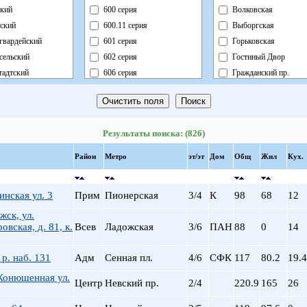
кий
600 серия
Волковская
ский
600.11 серия
Выборгская
гвардейский
601 серия
Горьковская
сельский
602 серия
Гостиный Двор
адтский
606 серия
Гражданский пр.
ный
Блочный
Девяткино
ский
Брежневка
Достоевская
й
Деревянный
Елизаровская
Результаты поиска: (826)
ь
Индивидуальный
Звездная
ский
Кирпично-Монолитный
Звенигородская
Район
Метро
эт/эт
Дом
Общ
Жил
Кух.
радский
Кирпичный
Кировский завод
ворцовый
Корабль
Комендантский пр.
инская ул. 3
Прим
Пионерская
3/4
К
98
68
12
рский
Коттедж
Крестовский о-в
жск, ул.
нский
Монолит
Купчино
овская, д. 81, к.
Всев
Ладожская
3/6
ПАН
88
0
14
нский
Немецкий
Ладожская
льный
Новый Блочный
Ленинский пр.
р. наб. 131
Адм
Сенная пл.
4/6
СФК
117
80.2
19.4
Панельный
Лесная
Конюшенная ул.
Реконструкция
Лиговский пр.
Центр
Невский пр.
2/4
220.9
165
26
Ст.Фонд Кап.Рем.
Ломоносовская