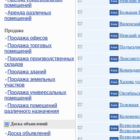
Невский п
4 ккв.
помещений
Большая П
Аренда различных
4 ккв.
помещений
Виленский
4 ккв.
Продажа
Невский п
4 ккв.
Продажа офисов
Продажа торговых
Подъездно
4 ккв.
помещений
Продажа производственных
Ленсовето
4 ккв.
складов
Комендант
Продажа зданий
4 ккв.
Продажа земельных
Хазова ул
4 ккв.
участков
Продажа универсальных
Октябрьск
4 ккв.
помещений
Тележная 
Продажа помещений
4 ккв.
различного назначения
Коломенск
4 ккв.
Доска объявлений
Всеволож
4 ккв.
Всеволож
Доска объявлений
Всеволож
4 ккв.