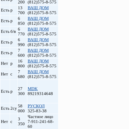
200
(812)575-8-575
13
ВАШ ДОМ
Есть
р
700
(812)575-8-575
6
ВАШ ДОМ
Есть
р
850
(812)575-8-575
6
ВАШ ДОМ
Есть
б/в
770
(812)575-8-575
6
ВАШ ДОМ
Есть
р
990
(812)575-8-575
7
ВАШ ДОМ
Есть
р
600
(812)575-8-575
16
ВАШ ДОМ
Нет
р
т
800
(812)575-8-575
7
ВАШ ДОМ
Нет
с
680
(812)575-8-575
27
MDK
Есть
р
300
89219314648
58
РУСКОЛ
Есть
2су
000
325-83-38
Частное лицо
3
Нет
с
7-911-241-68-
350
60