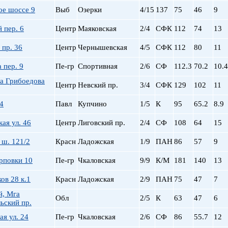
ое шоссе 9
Выб
Озерки
4/15
137
75
46
9
 пер. 6
Центр
Маяковская
2/4
СФК
112
74
13
пр. 36
Центр
Чернышевская
4/5
СФК
112
80
11
 пер. 9
Пе-гр
Спортивная
2/6
СФ
112.3
70.2
10.4
а Грибоедова
Центр
Невский пр.
3/4
СФК
129
102
11
4
Павл
Купчино
1/5
К
95
65.2
8.9
ая ул. 46
Центр
Лиговский пр.
2/4
СФ
108
64
15
 ш. 121/2
Красн
Ладожская
1/9
ПАН
86
57
9
арповки 10
Пе-гр
Чкаловская
9/9
К/М
181
140
13
ов 28 к.1
Красн
Ладожская
2/9
ПАН
75
47
7
й, Мга
Обл
2/5
К
63
47
6
ьский пр.
я ул. 24
Пе-гр
Чкаловская
2/6
СФ
86
55.7
12