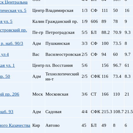
ск Центральна
пр. Просвещения
ическая ул. 5
Центр
Владимирская
1/3
СФ
111
50
16
Приморская
Пролетарская
 ул. 5
Калин
Гражданский пр.
1/9
606
89
78
9
Пушкинская
стровский пр.
Рыбацкое
Пе-гр
Петроградская
5/5
БЛ
88.2
70.9
9.3
Садовая
р. наб. 90/3
Адм
Пушкинская
3/3
СФ
100
73.5
8
Сенная пл.
Спортивная
 ул 4
Вас
Василеостровская
2/5
СФ
94
60
9.7
Старая Деревня
ая ул. 1
Центр
пл. Восстания
5/6
156
96.7
61
Технологический ин-
Удельная
Технологический
р. 50
Адм
2/5
СФК
116
73.4
8.3
ин-т
ул. Дыбенко
Фрунзенская
Черная речка
й пр. 206
Моск
Московская
3/6
СТ
166
110
21
Чернышевская
Чкаловская
наб. 93
Адм
Садовая
4/4
СФК
215.3
108.7
21.5
Электросила
ного Казачества
Кир
Автово
45
БЛ
49
8
6