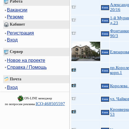
Работа
Александ
4 ккв.
20/16
Вакансии
Резюме
1-й Мурин
4 ккв.
д.23
Кабинет
Фонтанки 
Регистрация
4 ккв.
90/3
Вход
Сервер
Елизарова
4 ккв.
Новое на проекте
Справка / Помощь
пр.Короле
4 ккв.
корп.1
Почта
Королева
4 ккв.
Вход
ON-LINE менеджер
ул. Чайков
4 ккв.
ICQ:468505597
по вопросам рекламы
Кронверкс
4 ккв.
53