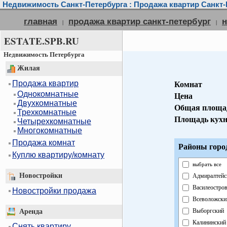
Недвижимость Санкт-Петербурга : Продажа квартир Санкт-
главная
продажа квартир санкт-петербург
н
|
|
ESTATE.SPB.RU
Недвижимость Петербурга
Жилая
Продажа квартир
Комнат
Однокомнатные
Цена
Двухкомнатные
Общая площа
Трехкомнатные
Площадь кух
Четырехкомнатные
Многокомнатные
Продажа комнат
Районы горо
Куплю квартиру/комнату
выбрать все
Новостройки
Адмиралтейс
Василеостро
Новостройки продажа
Всеволожски
Выборгский
Аренда
Калининский
Снять квартиру