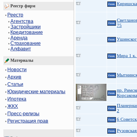
Киришская
4 ккв.
Реестр фирм
Реестр
Светланов
Агентства
4 ккв.
75
Застройщики
Кредитование
Аренда
Ушинского
4 ккв.
Страхование
Алфавит
Мира 1 к.
4 ккв.
Материалы
Новости
Мытнинск
4 ккв.
Архив
Статьи
пр. Римск
Юридические материалы
4 ккв.
Корсаков
Ипотека
Планерная
ЖКХ
4 ккв.
2
Пресс-релизы
6 Советск
4 ккв.
Регистрация прав
Рузовская
4 ккв.