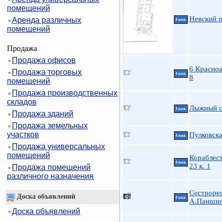
помещений
Невский 
Аренда различных
4 ккв.
помещений
Продажа
Продажа офисов
6 Красно
Продажа торговых
4 ккв.
8
помещений
Продажа производственных
складов
Лыжный п
4 ккв.
Продажа зданий
Продажа земельных
участков
Пулковска
4 ккв.
Продажа универсальных
помещений
Кораблес
4 ккв.
23 к. 1
Продажа помещений
различного назначения
Сестрорец
Доска объявлений
4 ккв.
А.Паншин
Доска объявлений