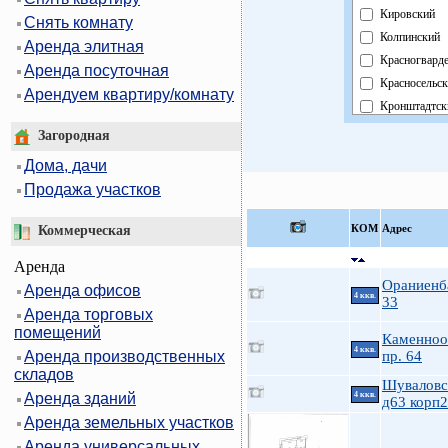
Кировский
Снять комнату
Колпинский
Аренда элитная
Красногвард
Аренда посуточная
Красносельс
Арендуем квартиру/комнату
Кронштадтск
Курортный
Загородная
Московский
Дома, дачи
Невский
Продажа участков
Область
Павловский
КOМ
Адрес
Коммерческая
Петроградск
Аренда
Петродворц
Ораниенб
Аренда офисов
Приморский
4 ккв.
33
Аренда торговых
Пушкинский
помещений
Фрунзенский
Каменноо
4 ккв.
Аренда производственных
пр. 64
Центральный
складов
Шуваловс
Аренда зданий
4 ккв.
д63 корп2
Аренда земельных участков
Аренда универсальных