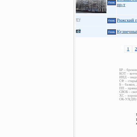
4 ккв.
пр-т
Рижский п
4 ккв.
Кузнечны
4 ккв.
1
БР – брежне
КОТ – котте
ИНД – индив
СФ – старый
Б – балкон,
ПП – пряма
СВОБ – сво
ХС – хороше
ОК-УЛ(ДВ) 