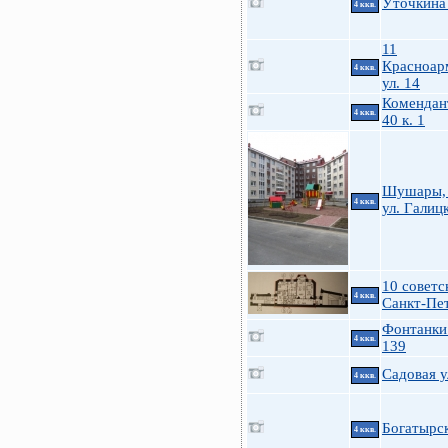
Уточкина
4 ккв.
11
Красноар
4 ккв.
ул. 14
Комендан
4 ккв.
40 к. 1
Шушары, 
4 ккв.
ул. Галицк
10 советск
4 ккв.
Санкт-Пе
Фонтанки 
4 ккв.
139
Садовая у
4 ккв.
Богатырск
4 ккв.