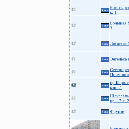
Богатырск
4 ккв.
к. 1
Большая 
4 ккв.
3
Лиговский
4 ккв.
Энгельса 
4 ккв.
Сестроре
4 ккв.
Приморск
пр.Короле
4 ккв.
корп.1
Шлиссель
4 ккв.
пр. 17 к. 
Фрунзе
4 ккв.
Большеох