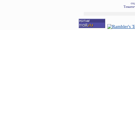
со
Тематич