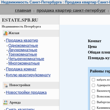
Недвижимость Санкт-Петербурга : Продажа квартир Санкт-
главная
продажа квартир санкт-петербург
|
|
ESTATE.SPB.RU
Недвижимость Петербурга
Жилая
Продажа квартир
Комнат
Однокомнатные
Цена
Двухкомнатные
Общая пло
Трехкомнатные
Площадь ку
Четырехкомнатные
Многокомнатные
Продажа комнат
Районы гор
Куплю квартиру/комнату
выбрать вс
Новостройки
Адмиралт
Василеост
Новостройки продажа
Всеволож
Выборгск
Аренда
Калининск
Снять квартиру