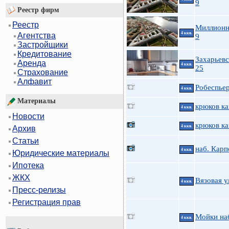
9
Реестр фирм
Реестр
Миллионн
4 ккв.
Агентства
9
Застройщики
Кредитование
Захарьевс
Аренда
4 ккв.
25
Страхование
Алфавит
Робеспьер
4 ккв.
Материалы
крюков ка
4 ккв.
Новости
крюков ка
4 ккв.
Архив
Статьи
наб. Карп
4 ккв.
Юридические материалы
Ипотека
ЖКХ
Вязовая у
4 ккв.
Пресс-релизы
Регистрация прав
Мойки на
4 ккв.