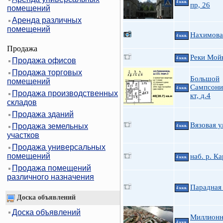
4 ккв.
пр, 26
помещений
Аренда различных
помещений
Нахимова 
4 ккв.
Продажа
Реки Мойк
4 ккв.
Продажа офисов
Продажа торговых
Большой
помещений
Сампсони
4 ккв.
Продажа производственных
кт, д.4
складов
Продажа зданий
Вязовая у
Продажа земельных
4 ккв.
участков
Продажа универсальных
помещений
наб. р. К
4 ккв.
Продажа помещений
различного назначения
Парадная 
4 ккв.
Доска объявлений
Доска объявлений
Миллионн
4 ккв.