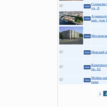
Социалис
4 ккв.
ул., 8
Адмиралт
4 ккв.
наб. дом 
Московски
4 ккв.
Невский п
4 ккв.
Каменноо
4 ккв.
пр. 62
Мойки на
4 ккв.
реки
1