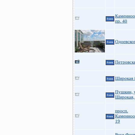
Каменноо
4 ккв.
пр. 40
Одоевско
4 ккв.
Петровски
4 ккв.
Широкая 
4 ккв.
Пушкин, у
4 ккв.
Широкая,
просп.
Каменноо
4 ккв.
19
Реки Фонт