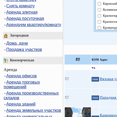
Кировски
Снять комнату
Колпински
Аренда элитная
Красногва
Аренда посуточная
Красносел
Арендуем квартиру/комнату
Кронштад
Курортны
Загородная
Московск
Дома, дачи
Невский
Продажа участков
Область
Павловск
КOМ
Адрес
Коммерческая
Петроград
Аренда
Петродво
Аренда офисов
Приморск
Вязовая у
4 ккв.
Аренда торговых
Пушкинск
помещений
Фрунзенск
Аренда производственных
Централь
Парадная 
складов
4 ккв.
Аренда зданий
Аренда земельных участков
Каменноо
Аренда универсальных