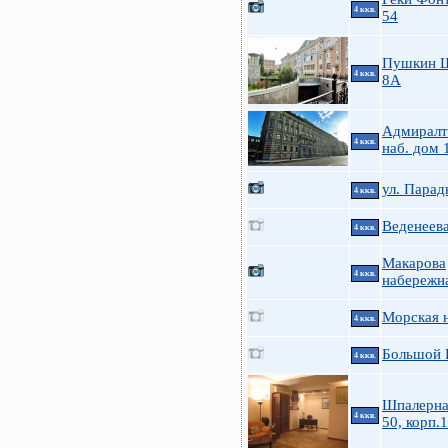
4 ккв.
54
Пушкин 
4 ккв.
8А
Адмиралт
4 ккв.
наб. дом 
ул. Парад
4 ккв.
Веденеева
4 ккв.
Макарова
4 ккв.
набережна
Морская н
4 ккв.
Большой П
4 ккв.
Шпалерна
4 ккв.
50, корп.1