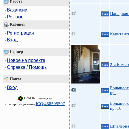
Работа
Вакансии
Парадная 
4 ккв.
Резюме
Кабинет
Регистрация
Капитанск
4 ккв.
Вход
Сервер
Новое на проекте
2-я Комс
4 ккв.
Справка / Помощь
Почта
Вход
Большеох
4 ккв.
пр.
ON-LINE менеджер
Большеох
ICQ:468505597
по вопросам рекламы
4 ккв.
пр. 16
Шпалерна
4 ккв.