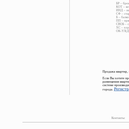
БР – бре
КОТ – ко
ИНД – ин
СФ – ста
Б – балко
ПП – пря
СВОБ – с
ХС – хор
ОК-УЛ(ДВ
Продажа квартир, 
Если Вы хотите пр
размещения кварти
системе производи
Регистр
города.
Контакты: