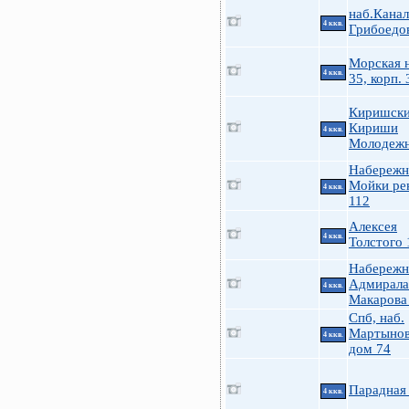
наб.Канал
4 ккв.
Грибоедо
Морская н
4 ккв.
35, корп. 
Киришски
Кириши
4 ккв.
Молодеж
Набережн
Мойки ре
4 ккв.
112
Алексея
4 ккв.
Толстого 
Набережн
Адмирала
4 ккв.
Макарова
Спб, наб.
Мартынов
4 ккв.
дом 74
Парадная 
4 ккв.