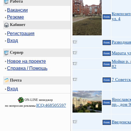
Работа
Вакансии
Композит
Резюме
4 ккв.
ул. 4
Кабинет
Регистрация
Вход
Разводная
4 ккв.
Сервер
Марата ул
4 ккв.
Новое на проекте
Мойки р. 
4 ккв.
82
Справка / Помощь
7 Советск
Почта
4 ккв.
Вход
Ярославс
ON-LINE менеджер
4 ккв.
пр., дом 
ICQ:468505597
по вопросам рекламы
Введенска
4 ккв.