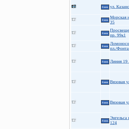
ул. Казан
4 ккв.
Морская н
4 ккв.
35
Просвеще
4 ккв.
пр. 99к1
Ломоносо
4 ккв.
пл./Фонта
Линия 19 
4 ккв.
Вязовая у
4 ккв.
Вязовая у
4 ккв.
Энгельса 
4 ккв.
124