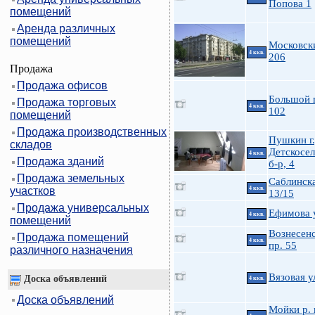
Попова 1
помещений
Аренда различных
помещений
Московск
4 ккв.
206
Продажа
Продажа офисов
Большой 
Продажа торговых
4 ккв.
102
помещений
Продажа производственных
Пушкин г.
складов
Детскосе
4 ккв.
Продажа зданий
б-р, 4
Продажа земельных
Саблинска
участков
4 ккв.
13/15
Продажа универсальных
Ефимова у
4 ккв.
помещений
Вознесен
Продажа помещений
4 ккв.
пр. 55
различного назначения
Вязовая у
Доска объявлений
4 ккв.
Доска объявлений
Мойки р. 