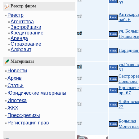
4 ккв.
93
Реестр фирм
Аптекарс
Реестр
4 ккв.
наб. 6
Агентства
Застройщики
ул. Больш
Кредитование
4 ккв.
Пушкарск
Аренда
Страхование
Алфавит
Парадная 
4 ккв.
Материалы
ул.Главна
4 ккв.
31
Новости
Сестроре
Архив
4 ккв.
Соколова 
Статьи
Ярославс
4 ккв.
пр. 67
Юридические материалы
Ипотека
Чайковско
4 ккв.
22
ЖКХ
Пресс-релизы
Большая
Регистрация прав
4 ккв.
Монетная