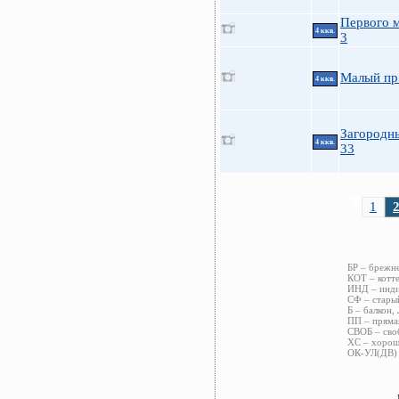
Первого м
4 ккв.
3
Малый пр
4 ккв.
Загородн
4 ккв.
33
1
БР – брежн
КОТ – котт
ИНД – инди
СФ – старый
Б – балкон,
ПП – пряма
СВОБ – сво
ХС – хорош
ОК-УЛ(ДВ) 