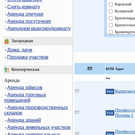
Кировский
Снять комнату
Колпинский
Аренда элитная
Красногвард
Аренда посуточная
Красносельс
Арендуем квартиру/комнату
Кронштадтск
Курортный
Загородная
Московский
Дома, дачи
Невский
Продажа участков
Область
Павловский
КOМ
Адрес
Коммерческая
Петроградск
Аренда
Петродворц
Аренда офисов
Приморский
Капитанск
4 ккв.
Аренда торговых
Пушкинский
помещений
Фрунзенский
Аренда производственных
Центральный
Профессо
складов
4 ккв.
Попова 1
Аренда зданий
Аренда земельных участков
Профессо
Аренда универсальных
4 ккв.