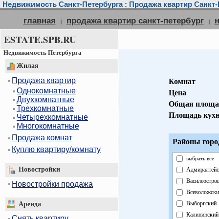
Недвижимость Санкт-Петербурга : Продажа квартир Санкт-
главная
продажа квартир санкт-петербург
|
|
ESTATE.SPB.RU
Недвижимость Петербурга
Жилая
Продажа квартир
Комнат
Однокомнатные
Цена
Двухкомнатные
Общая площа
Трехкомнатные
Площадь кух
Четырехкомнатные
Многокомнатные
Продажа комнат
Районы горо
Куплю квартиру/комнату
выбрать все
Новостройки
Адмиралтейс
Василеостро
Новостройки продажа
Всеволожски
Выборгский
Аренда
Калининский
Снять квартиру