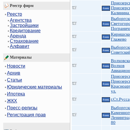
Приозерс
Реестр фирм
Приозерс
4 ккв.
Калинина
Реестр
Выборгск
Агентства
Светогор
4 ккв.
Застройщики
Погранич
Кредитование
Киришски
Аренда
4 ккв.
Глажево
Страхование
Алфавит
Выборгск
4 ккв.
Советский
Материалы
Волховск
Волхов
Новости
4 ккв.
Авиацион
Архив
Приозерс
Статьи
Приозерск
4 ккв.
Красноар
Юридические материалы
ул.
Ипотека
г.Ст.Русса
4 ккв.
ЖКХ
Выборгск
Пресс-релизы
Каменног
Регистрация прав
4 ккв.
Ленингра
80