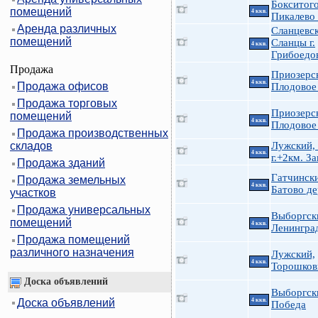
Бокситого
помещений
4 ккв.
Пикалево 
Аренда различных
Сланцевск
помещений
Сланцы г.
4 ккв.
Грибоедов
Продажа
Приозерс
4 ккв.
Продажа офисов
Плодовое
Продажа торговых
Приозерс
помещений
4 ккв.
Плодовое
Продажа производственных
складов
Лужский,
4 ккв.
г.+2км. З
Продажа зданий
Гатчинск
Продажа земельных
4 ккв.
Батово де
участков
Продажа универсальных
Выборгск
помещений
4 ккв.
Ленингра
Продажа помещений
различного назначения
Лужский,
4 ккв.
Торошков
Доска объявлений
Выборгск
Доска объявлений
4 ккв.
Победа