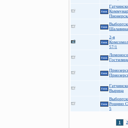
Гатчинск
Коммуна
4 ккв.
Пионерск
Выборгск
4 ккв.
Шалавина
2-я
Комсомол
4 ккв.
57/1
Ломоносо
4 ккв.
Гостилиц
Приозерс
4 ккв.
Приозерск
Гатчинск
4 ккв.
Вырица
Выборгск
Рощино С
4 ккв.
5
1