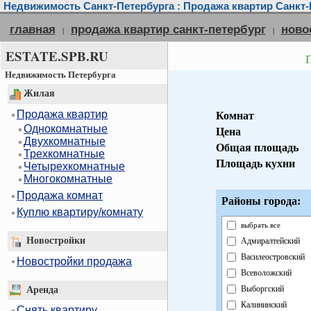
Недвижимость Санкт-Петербурга : Продажа квартир Санкт-
главная
продажа квартир санкт-петербург
ново
|
|
ESTATE.SPB.RU
Недвижимость Петербурга
Жилая
Продажа квартир
Комнат
Однокомнатные
Цена
Двухкомнатные
Общая площадь
Трехкомнатные
Площадь кухни
Четырехкомнатные
Многокомнатные
Продажа комнат
Районы города:
Куплю квартиру/комнату
выбрать все
Новостройки
Адмиралтейский
Василеостровский
Новостройки продажа
Всеволожский
Выборгский
Аренда
Калининский
Снять квартиру