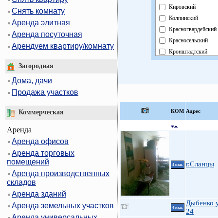
Кировский
Снять комнату
Колпинский
Аренда элитная
Красногвардейский
Аренда посуточная
Красносельский
Арендуем квартиру/комнату
Кронштадтский
Курортный
Загородная
Московский
Дома, дачи
Невский
Продажа участков
Область
Павловский
КOМ
Адрес
Коммерческая
Петроградский
Аренда
Петродворцовый
Аренда офисов
Приморский
Аренда торговых
Пушкинский
помещений
Фрунзенский
г.Сланцы
4 ккв.
Аренда производственных
Центральный
складов
Аренда зданий
Дыбенко у
Аренда земельных участков
4 ккв.
24
Аренда универсальных