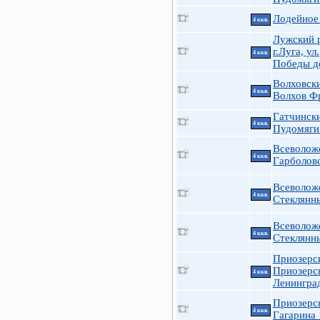
Лодейное
4 ккв.
Лужский 
г.Луга, ул.
4 ккв.
Победы д
Волховск
4 ккв.
Волхов Ф
Гатчинск
4 ккв.
Пудомяги
Всеволож
4 ккв.
Гарболово
Всеволож
4 ккв.
Стеклянн
Всеволож
4 ккв.
Стеклянн
Приозерс
Приозерс
4 ккв.
Ленингра
Приозерс
4 ккв.
Гагарина 