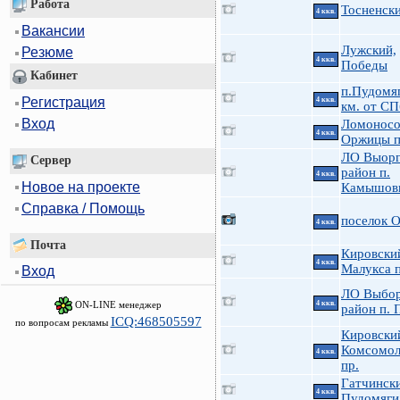
Работа
Тосненски
4 ккв.
Вакансии
Лужский,
Резюме
4 ккв.
Победы
Кабинет
п.Пудомя
Регистрация
4 ккв.
км. от СП
Вход
Ломоносо
4 ккв.
Оржицы п
ЛО Выорг
Сервер
район п.
4 ккв.
Новое на проекте
Камышов
Справка / Помощь
поселок 
4 ккв.
Почта
Кировский
4 ккв.
Малукса п
Вход
ЛО Выбор
ON-LINE менеджер
4 ккв.
район п. 
ICQ:468505597
по вопросам рекламы
Кировски
Комсомол
4 ккв.
пр.
Гатчинск
4 ккв.
Пудомяги