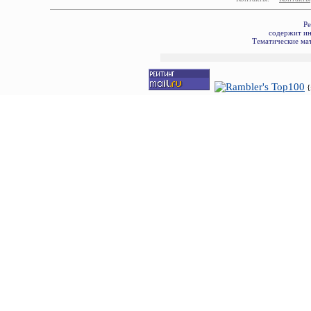
Ре
содержит ин
Тематические мат
{