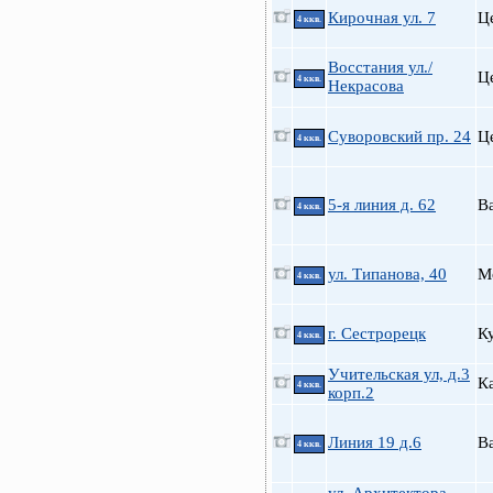
Кирочная ул. 7
Ц
4 ккв.
Восстания ул./
Ц
4 ккв.
Некрасова
Суворовский пр. 24
Ц
4 ккв.
5-я линия д. 62
В
4 ккв.
ул. Типанова, 40
М
4 ккв.
г. Сестрорецк
К
4 ккв.
Учительская ул, д.3
К
4 ккв.
корп.2
Линия 19 д.6
В
4 ккв.