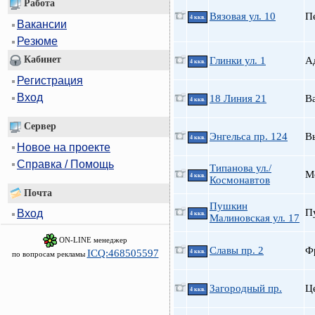
Работа
Вязовая ул. 10
П
4 ккв.
Вакансии
Резюме
Кабинет
Глинки ул. 1
А
4 ккв.
Регистрация
Вход
18 Линия 21
В
4 ккв.
Сервер
Энгельса пр. 124
В
4 ккв.
Новое на проекте
Справка / Помощь
Типанова ул./
М
4 ккв.
Космонавтов
Почта
Пушкин
П
Вход
4 ккв.
Малиновская ул. 17
ON-LINE менеджер
Славы пр. 2
Ф
ICQ:468505597
4 ккв.
по вопросам рекламы
Загородный пр.
Ц
4 ккв.