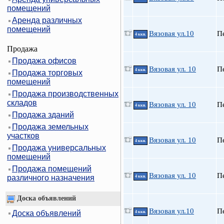
помещений
Аренда различных
помещений
Вязовая ул.10
П
4 ккв.
Продажа
Продажа офисов
Вязовая ул. 10
П
4 ккв.
Продажа торговых
помещений
Продажа производственных
складов
Вязовая ул. 10
П
4 ккв.
Продажа зданий
Продажа земельных
участков
Вязовая ул. 10
П
4 ккв.
Продажа универсальных
помещений
Продажа помещений
Вязовая ул. 10
П
различного назначения
4 ккв.
Доска объявлений
Вязовая ул.10
П
Доска объявлений
4 ккв.