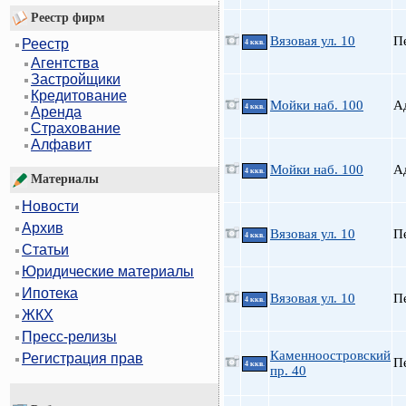
Реестр фирм
Вязовая ул. 10
П
Реестр
4 ккв.
Агентства
Застройщики
Кредитование
Мойки наб. 100
А
4 ккв.
Аренда
Страхование
Алфавит
Мойки наб. 100
А
4 ккв.
Материалы
Новости
Архив
Вязовая ул. 10
П
4 ккв.
Статьи
Юридические материалы
Ипотека
Вязовая ул. 10
П
4 ккв.
ЖКХ
Пресс-релизы
Каменноостровский
Регистрация прав
П
4 ккв.
пр. 40