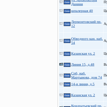
ул. Архитектора
П
4 ккв.
Данини
шпалерная 40
Ц
4 ккв.
Лермонтовский пр.
А
4 ккв.
12
Обводного кан. наб.
А
4 ккв.
54
Казанская ул. 2
Ц
4 ккв.
Линия 15, д.48
В
4 ккв.
Спб, наб.
П
4 ккв.
Мартынова, дом 74
14-я линия, д.5
В
4 ккв.
Казанская ул. 2
Ц
4 ккв.
Кондратьевский пр.