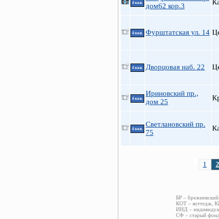
К
4 ккв.
дом62 кор.3
Фурштатская ул. 14
Ц
4 ккв.
Дворцовая наб. 22
Ц
4 ккв.
Ириновский пр.,
К
4 ккв.
дом 25
Светлановский пр.
К
4 ккв.
75
1
БР – брежневский
КОТ – коттедж, К
ИНД – индивидуал
СФ – старый фонд