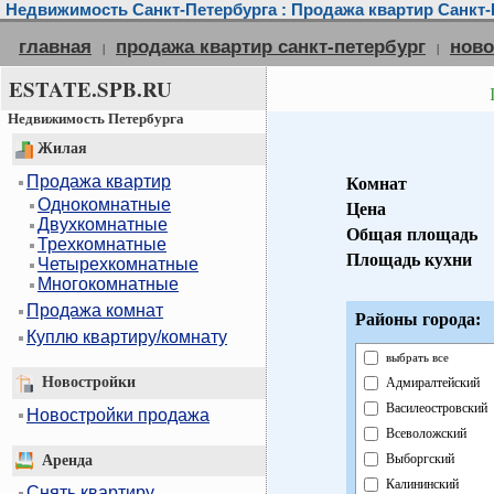
Недвижимость Санкт-Петербурга : Продажа квартир Санкт-
главная
продажа квартир санкт-петербург
ново
|
|
ESTATE.SPB.RU
Недвижимость Петербурга
Жилая
Продажа квартир
Комнат
Однокомнатные
Цена
Двухкомнатные
Общая площадь
Трехкомнатные
Площадь кухни
Четырехкомнатные
Многокомнатные
Продажа комнат
Районы города:
Куплю квартиру/комнату
выбрать все
Новостройки
Адмиралтейский
Василеостровский
Новостройки продажа
Всеволожский
Выборгский
Аренда
Калининский
Снять квартиру