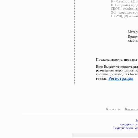
Б – балкон, Л (ЗЛ)
ПП – прямая прод
СВОБ – свободна,
ХС – хорошее сос
ОК-УЛ(ДВ) – окна
Матери
Продаж
кварти
Продажа квартир, продажа 
Если Вы хотите продать кв
размещения квартиры или к
системе производится бесп
Регистрация
города.
Контакты:
Контакт
Р
содержит и
Тематические ма