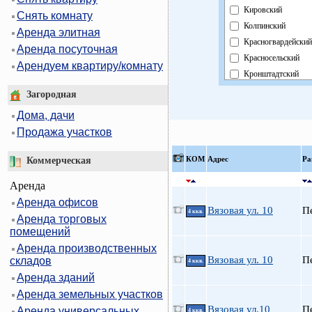
Кировский
Снять комнату
Колпинский
Аренда элитная
Красногвардейский
Аренда посуточная
Красносельский
Арендуем квартиру/комнату
Кронштадтский
Курортный
Загородная
Московский
Дома, дачи
Невский
Продажа участков
Область
Павловский
КOМ
Адрес
Ра
Коммерческая
Петроградский
Аренда
Петродворцовый
Аренда офисов
Приморский
Вязовая ул. 10
П
4 ккв.
Аренда торговых
Пушкинский
помещений
Фрунзенский
Аренда производственных
Центральный
Вязовая ул. 10
П
складов
4 ккв.
Аренда зданий
Аренда земельных участков
Вязовая ул.10
П
Аренда универсальных
4 ккв.