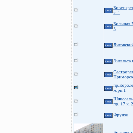
Богатырск
4 ккв.
к. 1
Большая 
4 ккв.
3
Лиговский
4 ккв.
Энгельса 
4 ккв.
Сестроре
4 ккв.
Приморск
пр.Короле
4 ккв.
корп.1
Шлиссель
4 ккв.
пр. 17 к. 
Фрунзе
4 ккв.
Большеох