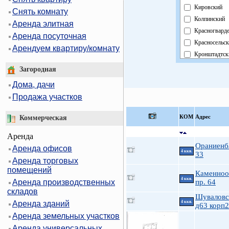
Кировский
Снять комнату
Колпинский
Аренда элитная
Красногвард
Аренда посуточная
Красносельс
Арендуем квартиру/комнату
Кронштадтск
Курортный
Загородная
Московский
Дома, дачи
Невский
Продажа участков
Область
Павловский
КOМ
Адрес
Коммерческая
Петроградск
Аренда
Петродворц
Ораниенб
Аренда офисов
Приморский
4 ккв.
33
Аренда торговых
Пушкинский
помещений
Фрунзенский
Каменноо
4 ккв.
Аренда производственных
пр. 64
Центральный
складов
Шуваловс
Аренда зданий
4 ккв.
д63 корп2
Аренда земельных участков
Аренда универсальных