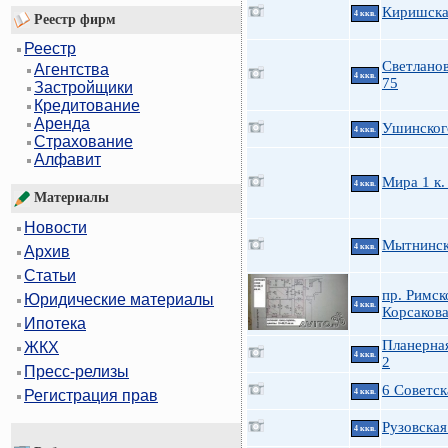
Киришская
4 ккв.
Реестр фирм
Реестр
Светланов
Агентства
4 ккв.
75
Застройщики
Кредитование
Аренда
Ушинского
4 ккв.
Страхование
Алфавит
Мира 1 к.
4 ккв.
Материалы
Новости
Мытнинск
4 ккв.
Архив
Статьи
пр. Римск
Юридические материалы
4 ккв.
Корсаков
Ипотека
Планерная
ЖКХ
4 ккв.
2
Пресс-релизы
6 Советск
4 ккв.
Регистрация прав
Рузовская
4 ккв.