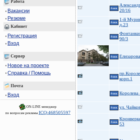
Работа
Александ
4 ккв.
20/16
Вакансии
Резюме
1-й Мурин
4 ккв.
д.23
Кабинет
Фонтанки 
Регистрация
4 ккв.
90/3
Вход
Сервер
Елизарова
4 ккв.
Новое на проекте
Справка / Помощь
пр.Короле
4 ккв.
корп.1
Почта
Королева
4 ккв.
Вход
ON-LINE менеджер
ул. Чайков
4 ккв.
ICQ:468505597
по вопросам рекламы
Кронверкс
4 ккв.
53