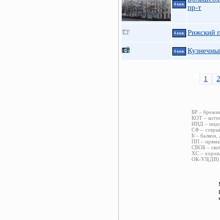
4 ккв.
пр-т
Рижский п
4 ккв.
Кузнечны
4 ккв.
1
БР – брежне
КОТ – котте
ИНД – индив
СФ – старый
Б – балкон,
ПП – пряма
СВОБ – сво
ХС – хороше
ОК-УЛ(ДВ) 