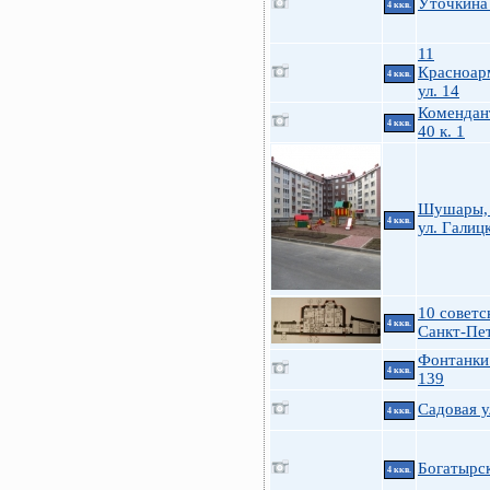
Уточкина
4 ккв.
11
Красноар
4 ккв.
ул. 14
Комендан
4 ккв.
40 к. 1
Шушары, 
4 ккв.
ул. Галицк
10 советск
4 ккв.
Санкт-Пе
Фонтанки 
4 ккв.
139
Садовая у
4 ккв.
Богатырск
4 ккв.