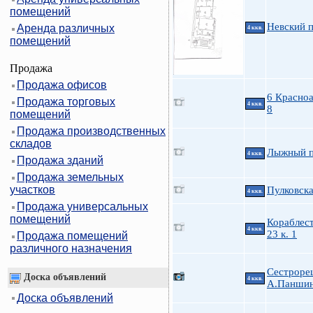
помещений
Невский 
Аренда различных
4 ккв.
помещений
Продажа
Продажа офисов
6 Красно
Продажа торговых
4 ккв.
8
помещений
Продажа производственных
складов
Лыжный п
4 ккв.
Продажа зданий
Продажа земельных
участков
Пулковска
4 ккв.
Продажа универсальных
помещений
Кораблес
4 ккв.
23 к. 1
Продажа помещений
различного назначения
Сестрорец
Доска объявлений
4 ккв.
А.Паншин
Доска объявлений