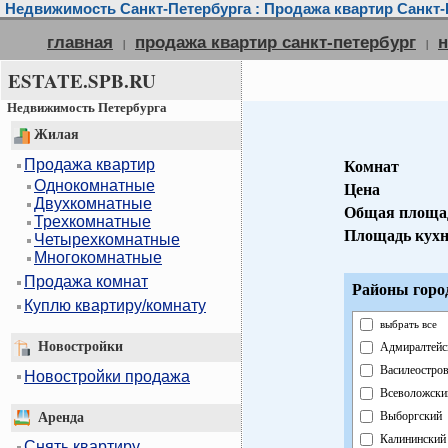
Недвижимость Санкт-Петербурга : Продажа квартир Санкт-
главная
продажа квартир санкт-петербург
н
|
|
ESTATE.SPB.RU
Недвижимость Петербурга
Жилая
Продажа квартир
Комнат
Однокомнатные
Цена
Двухкомнатные
Общая площа
Трехкомнатные
Площадь кух
Четырехкомнатные
Многокомнатные
Продажа комнат
Районы горо
Куплю квартиру/комнату
выбрать все
Новостройки
Адмиралтейс
Василеостро
Новостройки продажа
Всеволожски
Выборгский
Аренда
Калининский
Снять квартиру