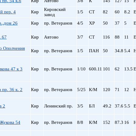
 пр. 54 к.6
Кир
Автово
3/8
К
145
127
15
Сталинский
Маяковская
Старый фонд (СФ)
Московская
Кировский
й пер. 4
Кир
1/5
СТ
82
60
8.2
Е
завод
Хрущевка
Московские ворота
Нарвская
.,дом 26
Кир
пр. Ветеранов
4/5
ХР
50
37
5
Е
Невский пр.
Новочеркасская
. 67
Кир
Автово
3/7
СТ
116
88
11
Е
Обводный Канал
о Ополчения
Обухово
Кир
пр. Ветеранов
1/5
ПАН
50
34.8
5.4
Озерки
Парк Победы
кова 47 к 3
Кир
пр. Ветеранов
1/10
600.11
101
62
13.5
Е
Парнас
Петроградская
Пионерская
 пр. 36 к. 2
Кир
пр. Ветеранов
5/25
К/М
120
71
12
пл. Ал. Невского
пл. Восстания
в 2
Кир
Ленинский пр.
3/5
БЛ
пл. Ленина
49.2
37.6
5.5
Е
пл. Мужества
Политехническая
Жукова 54
Кир
пр. Ветеранов
8/8
К/М
152
87.3
16
пр. Большевиков
пр. Ветеранов