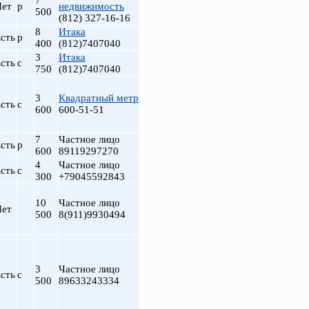
7
Нет
р
недвижимость
500
(812) 327-16-16
8
Итака
сть
р
400
(812)7407040
3
Итака
сть
с
750
(812)7407040
3
Квадратный метр
сть
с
600
600-51-51
7
Частное лицо
сть
р
600
89119297270
т
4
Частное лицо
сть
с
300
+79045592843
10
Частное лицо
Нет
500
8(911)9930494
3
Частное лицо
сть
с
500
89633243334