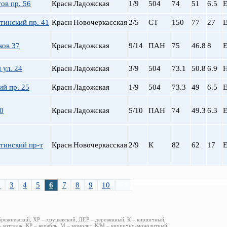
ов пр. 56
Красн
Ладожская
1/9
504
74
51
6.5
Е
тинский пр. 41
Красн
Новочеркасская
2/5
СТ
150
77
27
Е
ков 37
Красн
Ладожская
9/14
ПАН
75
46.8
8
Е
 ул. 24
Красн
Ладожская
3/9
504
73.1
50.8
6.9
й пр. 25
Красн
Ладожская
1/9
504
73.3
49
6.5
Е
0
Красн
Ладожская
5/10
ПАН
74
49.3
6.3
Е
тинский пр-т
Красн
Новочеркасская
2/9
К
82
62
17
Е
2
3
4
5
6
7
8
9
10
>>
брежневский, ХР – хрущевский, ДЕР – деревянный, К – кирпичный,
 коттедж, КР – корабль, М – монолит, К/М – кирпично-монолитный,