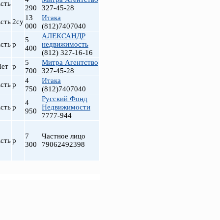
сть
290
327-45-28
13
Итака
сть
2су
000
(812)7407040
АЛЕКСАНДР
5
сть
р
недвижимость
400
(812) 327-16-16
5
Митра Агентство
Нет
р
700
327-45-28
4
Итака
сть
р
750
(812)7407040
Русский Фонд
4
сть
р
Недвижимости
950
7777-944
7
Частное лицо
сть
р
300
79062492398