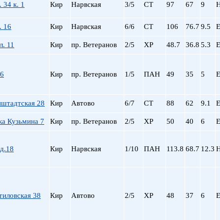
 34 к. 1
Кир
Нарвская
3/5
СТ
97
67
9
пр. Просвещения
Приморская
. 16
Кир
Нарвская
6/6
СТ
106
76.7
9.5
Е
Пролетарская
Пушкинская
л. 11
Кир
пр. Ветеранов
2/5
ХР
48.7
36.8
5.3
Е
Рыбацкое
Садовая
16
Кир
пр. Ветеранов
1/5
ПАН
49
35
5
Е
Сенная пл.
Спортивная
Старая Деревня
штадтская 28
Кир
Автово
6/7
СТ
88
62
9.1
Е
Технологический ин-
Удельная
ка Кузьмина 7
Кир
пр. Ветеранов
2/5
ХР
50
40
6
Е
ул. Дыбенко
Фрунзенская
 д.18
Кир
Нарвская
1/10
ПАН
113.8
68.7
12.3
Черная речка
Чернышевская
Чкаловская
Электросила
тиловская 38
Кир
Автово
2/5
ХР
48
37
6
Е