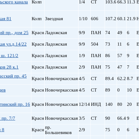
ьского канала
Колп
1/4
СТ
103.6
66.3
11.3
Е
кая 81
Колп
Звездная
1/10
606
107.2
60.1
21.9
й пр., дом 25
Красн
Ладожская
9/9
ПАН
74
49
6
Е
ая ул.д.14/22
Красн
Ладожская
9/9
504
73
11
6
Е
 ш. 121/2
Красн
Ладожская
1/9
ПАН
86
57
9
Е
ов 28 к.1
Красн
Ладожская
2/9
ПАН
75
47
7
Е
сский пр. 45
Красн
Новочеркасская
4/5
СТ
89.4
62.2
8.7
Е
цев
Красн
Новочеркасская
4/5
СТ
89
0
10
Е
тинский пр. 16
Красн
Новочеркасская
12/14
ИНД
140
80
20
Е
 пр. 7/7
Красн
Новочеркасская
3/5
СТ
90
66.4
9
Е
пр.
 8
Красн
2/9
75
0
6
Большевиков