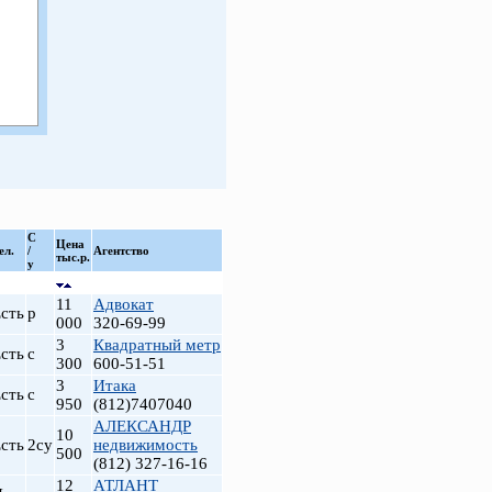
С
Цена
ел.
/
Агентство
тыс.р.
у
11
Адвокат
сть
р
000
320-69-99
3
Квадратный метр
сть
с
300
600-51-51
3
Итака
сть
с
950
(812)7407040
АЛЕКСАНДР
10
сть
2су
недвижимость
500
(812) 327-16-16
12
АТЛАНТ