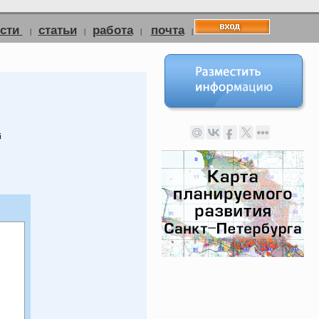
ости
статьи
работа
почта
|
|
|
|
й