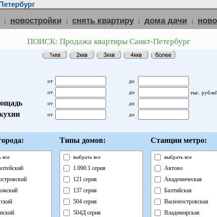
Петербург
новостройки
снять квартиру
дома дачи
нов
|
|
|
|
ПОИСК: Продажа квартиры Санкт-Петербург
от
до
от
до
тыс. рубле
ощадь
от
до
кухни
от
до
орода:
Типы домов:
Станции метро:
 все
выбрать все
выбрать все
лтейский
1.090.1 серия
Автово
островский
121 серия
Академическая
ожский
137 серия
Балтийская
ский
504 серия
Василеостровская
нский
504Д серия
Владимирская