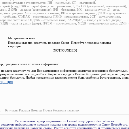
 индивидуальное строительство, ПН – панельный, СТ – сталинский,
старый фонд, СФК – старый фонд с кап. ремонтом, Р, С – С/У (раздельный, совмещенный),
алкон, Л (ЗЛ) – лоджия (застекленная), Б/В – без ванны, В/К – ванна на кухне, Д – душ,
прямая продажа, ХС – хорошее состояние, ВП – встречная покупка, Д/ГОТ – документы го
– свободна, СТ/ПАК – стеклопакеты, ПРИВ - приватизирована, 2СТ – двухсторонняя,
хорошее состояние, ОТД/ВХ – отдельный вход, ВХ-УЛ(ДВ) – вход с улицы (со двора),
(ДВ) – окна на улицу (двор), П/РЕМ – после ремонта, М/ДВ – металлическая дверь, ДМФ
Материалы по теме:
Продажа квартир, квартиры продажа Санкт- Петербург,продажа покупка
квартиры.
{NOTFOUNDED}
р, продажа комнат полезная информация:
 продать квартиру, то для Вас размещение информации являются совершенно бесплатными.
ртиры или комнаты которую Вы собираетесь продать Вам необходимо пройти регистрацию.
одится бесплатно. Любая поставленная квартира может быть снабжена фотографиями, опис
страция
:
Контакты
Реклама
Помощь
Почта
Реклама в изданиях
Региональный сервер недвижимости Санкт-Петербурга и Лен. области
содержит информацию о продаже покупке или аренде недвижимости в Санкт-Петербурге.
тические материалы, новости, статьи. Реестр агентств недвижимости и строительных комп