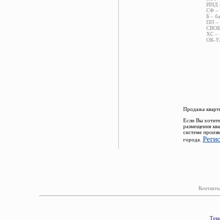
ИНД –
СФ – 
Б – б
ПП – 
СВОБ 
ХС – 
ОК-УЛ
Продажа кварти
Если Вы хотите
размещения ква
системе произв
Реги
города.
Контакты
Тема