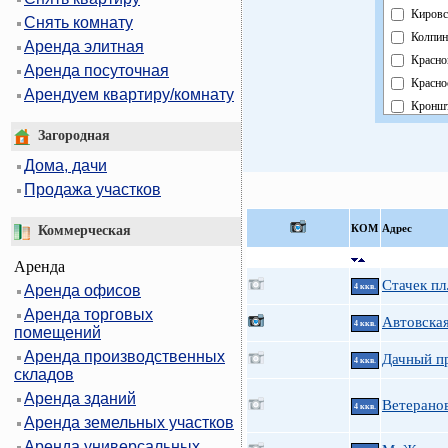
Кировс
Снять комнату
Колпин
Аренда элитная
Красно
Аренда посуточная
Красно
Арендуем квартиру/комнату
Кроншт
Курорт
Загородная
Москов
Дома, дачи
Невски
Продажа участков
Област
Павлов
КOМ
Адрес
Коммерческая
Петрог
Аренда
Петрод
Стачек пл
Аренда офисов
4 ккв.
Примо
Аренда торговых
Пушки
Автовская
4 ккв.
помещений
Фрунзе
Аренда производственных
Дачный пр
Центра
4 ккв.
складов
Аренда зданий
Ветеранов
4 ккв.
Аренда земельных участков
Аренда универсальных