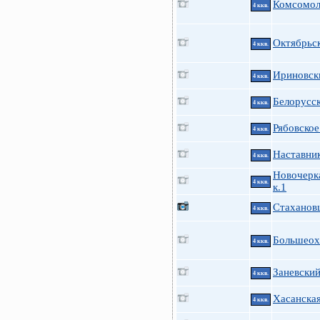
Комсомол
4 ккв.
Октябрьс
4 ккв.
Ириновски
4 ккв.
Белорусск
4 ккв.
Рябовское
4 ккв.
Наставник
4 ккв.
Новочерка
4 ккв.
к.1
Стаханов
4 ккв.
Большеох
4 ккв.
Заневский
4 ккв.
Хасанская
4 ккв.