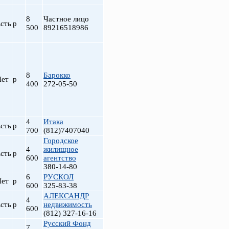
8
Частное лицо
сть
р
500
89216518986
8
Барокко
Нет
р
400
272-05-50
4
Итака
сть
р
700
(812)7407040
Городское
4
жилищное
сть
р
600
агентство
380-14-80
6
РУСКОЛ
Нет
р
600
325-83-38
АЛЕКСАНДР
4
сть
р
недвижимость
600
(812) 327-16-16
Русский Фонд
7