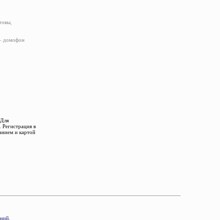
товы,
 – домофон
 Для
 Регистрация в
анием и картой
аний.