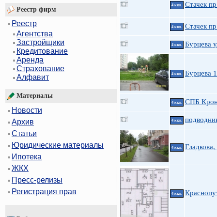
Стачек пр.
4 ккв.
Реестр фирм
Реестр
Стачек пр
4 ккв.
Агентства
Застройщики
Бурцева у
4 ккв.
Кредитование
Аренда
Страхование
Бурцева 
4 ккв.
Алфавит
Материалы
СПБ Крон
4 ккв.
Новости
подводни
Архив
4 ккв.
Статьи
Юридические материалы
Гладкова,
4 ккв.
Ипотека
ЖКХ
Пресс-релизы
Регистрация прав
Краснопу
4 ккв.