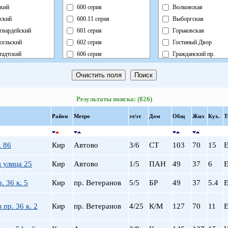
кий
600 серия
Волковская
ский
600.11 серия
Выборгская
гвардейский
601 серия
Горьковская
сельский
602 серия
Гостиный Двор
адтский
606 серия
Гражданский пр.
ный
Блочный
Девяткино
ский
Брежневка
Достоевская
й
Деревянный
Елизаровская
Результаты поиска: (826)
ь
Индивидуальный
Звездная
ский
Кирпично-Монолитный
Звенигородская
Район
Метро
эт/эт
Дом
Общ
Жил
Кух.
Т
радский
Кирпичный
Кировский завод
ворцовый
Корабль
Комендантский пр.
. 86
Кир
Автово
3/6
СТ
103
70
15
Е
рский
Коттедж
Крестовский о-в
нский
Монолит
Купчино
 улица 25
Кир
Автово
1/5
ПАН
49
37
6
Е
нский
Немецкий
Ладожская
. 36 к. 5
Кир
пр. Ветеранов
5/5
БР
49
37
5.4
Е
льный
Новый Блочный
Ленинский пр.
Панельный
Лесная
 пр. 36 к. 2
Кир
пр. Ветеранов
4/25
К/М
127
70
11
Е
Реконструкция
Лиговский пр.
Ст.Фонд Кап.Рем.
Ломоносовская