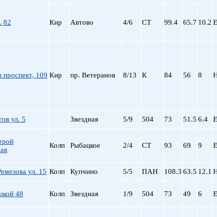
. 82
Кир
Автово
4/6
СТ
99.4
65.7
10.2
Е
 проспект, 109
Кир
пр. Ветеранов
8/13
К
84
56
8
ов ул. 5
Звездная
5/9
504
73
51.5
6.4
Е
трой
Колп
Рыбацкое
2/4
СТ
93
69
9
Е
ная
емезова ул. 15
Колп
Купчино
5/5
ПАН
108.3
63.5
12.1
цкой 48
Колп
Звездная
1/9
504
73
49
6
Е