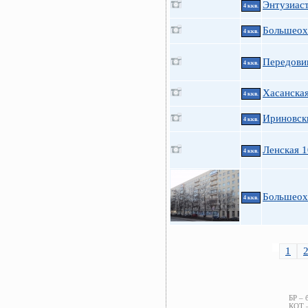
Энтузиаст
4 ккв.
Большеох
4 ккв.
Передови
4 ккв.
Хасанская
4 ккв.
Ириновски
4 ккв.
Ленская 1
4 ккв.
Большеох
4 ккв.
1
БР – 
КОТ –