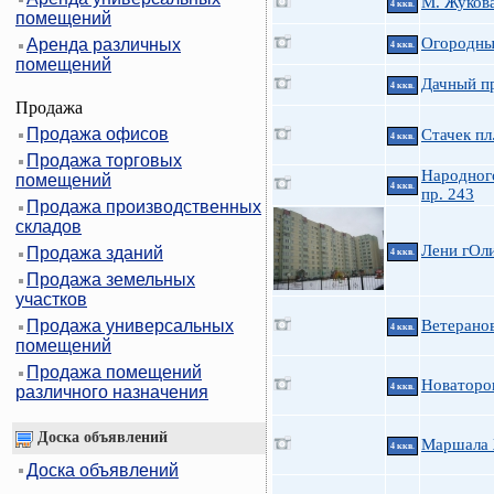
М. Жукова
4 ккв.
помещений
Огородны
Аренда различных
4 ккв.
помещений
Дачный пр
4 ккв.
Продажа
Продажа офисов
Стачек пл
4 ккв.
Продажа торговых
Народног
помещений
4 ккв.
пр. 243
Продажа производственных
складов
Лени гОли
Продажа зданий
4 ккв.
Продажа земельных
участков
Продажа универсальных
Ветеранов
4 ккв.
помещений
Продажа помещений
Новаторо
4 ккв.
различного назначения
Доска объявлений
Маршала 
4 ккв.
Доска объявлений