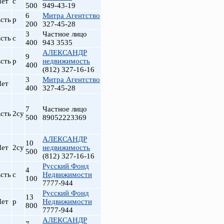
Нет
с
500
949-43-19
6
Митра Агентство
сть
р
200
327-45-28
3
Частное лицо
сть
с
400
943 3535
АЛЕКСАНДР
9
сть
р
недвижимость
400
(812) 327-16-16
3
Митра Агентство
Нет
400
327-45-28
7
Частное лицо
сть
2су
500
89052223369
АЛЕКСАНДР
10
Нет
2су
недвижимость
500
(812) 327-16-16
Русский Фонд
4
сть
с
Недвижимости
100
7777-944
Русский Фонд
13
Нет
р
Недвижимости
800
7777-944
АЛЕКСАНДР