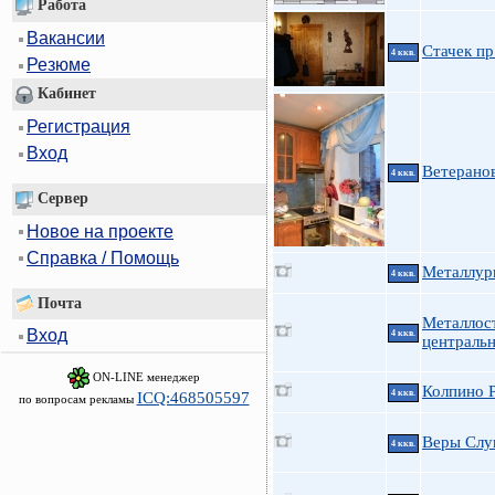
Работа
Вакансии
Стачек пр
4 ккв.
Резюме
Кабинет
Регистрация
Вход
Ветеранов
4 ккв.
Сервер
Новое на проекте
Справка / Помощь
Металлург
4 ккв.
Почта
Металлос
Вход
4 ккв.
централь
ON-LINE менеджер
Колпино Р
4 ккв.
ICQ:468505597
по вопросам рекламы
Веры Слу
4 ккв.