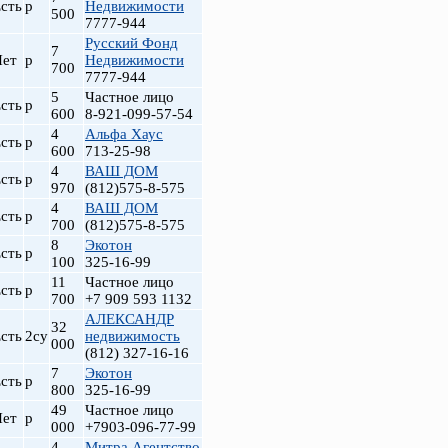
сть
р
Недвижимости
500
7777-944
Русский Фонд
7
Нет
р
Недвижимости
700
7777-944
5
Частное лицо
сть
р
600
8-921-099-57-54
4
Альфа Хаус
сть
р
600
713-25-98
4
ВАШ ДОМ
сть
р
970
(812)575-8-575
4
ВАШ ДОМ
сть
р
700
(812)575-8-575
8
Экотон
сть
р
100
325-16-99
11
Частное лицо
сть
р
700
+7 909 593 1132
АЛЕКСАНДР
32
сть
2су
недвижимость
000
(812) 327-16-16
7
Экотон
сть
р
800
325-16-99
49
Частное лицо
Нет
р
000
+7903-096-77-99
4
Митра Агентство