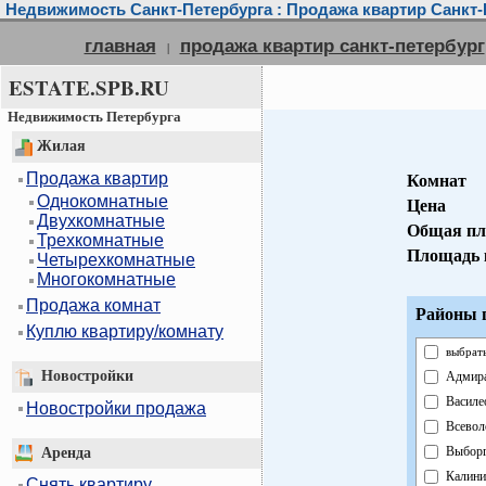
Недвижимость Санкт-Петербурга : Продажа квартир Санкт-
главная
продажа квартир санкт-петербург
|
ESTATE.SPB.RU
Недвижимость Петербурга
Жилая
Продажа квартир
Комнат
Однокомнатные
Цена
Двухкомнатные
Общая пл
Трехкомнатные
Площадь 
Четырехкомнатные
Многокомнатные
Продажа комнат
Районы г
Куплю квартиру/комнату
выбрать
Новостройки
Адмира
Василе
Новостройки продажа
Всевол
Выборг
Аренда
Калини
Снять квартиру