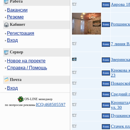
Работа
Аврова 1
4 ккв.
Вакансии
Резюме
Ропшинск
Кабинет
4 ккв.
Регистрация
Вход
7 линия В
4 ккв.
Сервер
Зверинска
Новое на проекте
4 ккв.
Справка / Помощь
Крюкова к
4 ккв.
23
Почта
Поварской
4 ккв.
Вход
Средний п
4 ккв.
ON-LINE менеджер
Кронштад
ICQ:468505597
по вопросам рекламы
4 ккв.
ул. 30
Пушкинск
4 ккв.
Стачек пл
4 ккв.