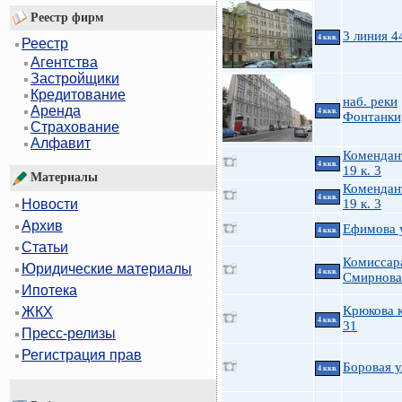
Реестр фирм
3 линия 4
4 ккв.
Реестр
Агентства
Застройщики
Кредитование
наб. реки
Аренда
4 ккв.
Фонтанки
Страхование
Алфавит
Комендан
4 ккв.
19 к. 3
Материалы
Комендан
4 ккв.
19 к. 3
Новости
Архив
Ефимова у
4 ккв.
Статьи
Комиссар
Юридические материалы
4 ккв.
Смирнова
Ипотека
Крюкова к
ЖКХ
4 ккв.
31
Пресс-релизы
Регистрация прав
Боровая у
4 ккв.