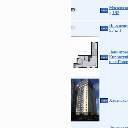
Московски
4 ккв.
д.192
Просвеще
4 ккв.
53 к. 1
Ленинград
Кировский
4 ккв.
п.г.т.Павл
Хасанска
4 ккв.