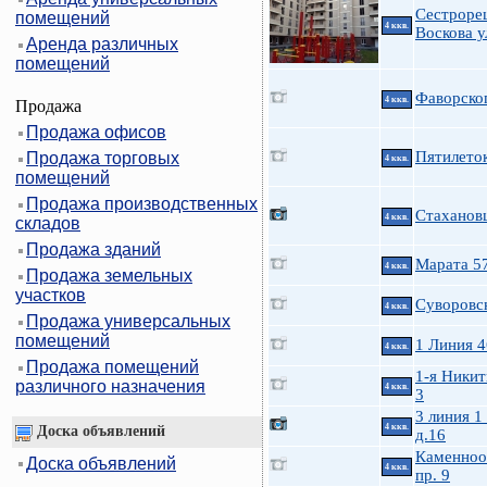
Сестроре
помещений
4 ккв.
Воскова у
Аренда различных
помещений
Фаворског
4 ккв.
Продажа
Продажа офисов
Пятилеток
Продажа торговых
4 ккв.
помещений
Продажа производственных
Стаханов
4 ккв.
складов
Продажа зданий
Марата 5
4 ккв.
Продажа земельных
участков
Суворовск
4 ккв.
Продажа универсальных
помещений
1 Линия 4
4 ккв.
Продажа помещений
1-я Никит
различного назначения
4 ккв.
3
3 линия 1
4 ккв.
Доска объявлений
д.16
Каменноо
Доска объявлений
4 ккв.
пр. 9