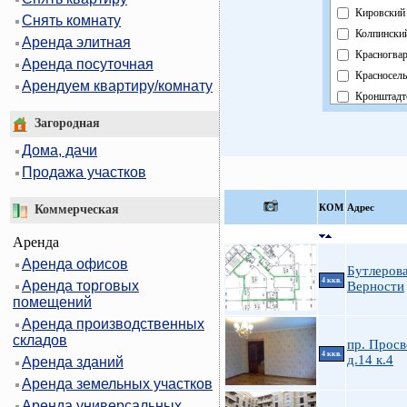
Кировский
Снять комнату
Колпински
Аренда элитная
Красногва
Аренда посуточная
Красносел
Арендуем квартиру/комнату
Кронштадт
Курортный
Загородная
Московски
Дома, дачи
Невский
Продажа участков
Область
Павловски
КOМ
Адрес
Коммерческая
Петроград
Аренда
Петродвор
Аренда офисов
Приморск
Бутлерова
4 ккв.
Аренда торговых
Пушкинск
Верности
помещений
Фрунзенск
Аренда производственных
Центральн
складов
пр. Прос
4 ккв.
д.14 к.4
Аренда зданий
Аренда земельных участков
Аренда универсальных