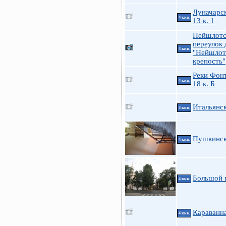
Луначарск
4 ккв.
13 к. 1
Нейшлотс
переулок 
4 ккв.
"Нейшлот
крепость"
Реки Фонт
4 ккв.
18 к. Б
Итальянск
4 ккв.
Пушкинска
4 ккв.
Большой п
4 ккв.
Караванн
4 ккв.