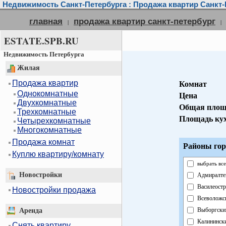
Недвижимость Санкт-Петербурга : Продажа квартир Санкт-
главная
продажа квартир санкт-петербург
|
|
ESTATE.SPB.RU
Недвижимость Петербурга
Жилая
Продажа квартир
Комнат
Однокомнатные
Цена
Двухкомнатные
Общая площ
Трехкомнатные
Площадь ку
Четырехкомнатные
Многокомнатные
Продажа комнат
Районы гор
Куплю квартиру/комнату
выбрать все
Новостройки
Адмиралте
Василеост
Новостройки продажа
Всеволожс
Выборгски
Аренда
Калининск
Снять квартиру