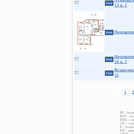
Луначарск
4 ккв.
13 к. 1
Непокоре
4 ккв.
Непокоре
4 ккв.
10 к. 1
Вознесенс
4 ккв.
31
1
БР – бре
КОТ – ко
ИНД – ин
СФ – стар
Б – балко
ПП – пря