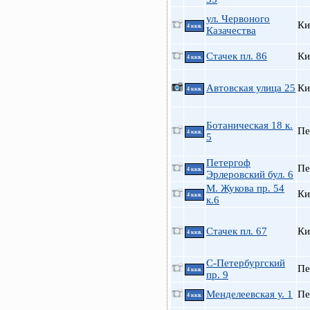
ул. Червоного
Ки
4 ккв.
Казачества
Стачек пл. 86
Ки
4 ккв.
Автовская улица 25
Ки
4 ккв.
Ботаническая 18 к.
Пе
4 ккв.
5
Петергоф
Пе
4 ккв.
Эрлеровский бул. 6
М. Жукова пр. 54
Ки
4 ккв.
к.6
Стачек пл. 67
Ки
4 ккв.
С-Петербургский
Пе
4 ккв.
пр. 9
Менделеевская у. 1
Пе
4 ккв.