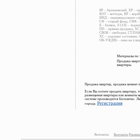
БР – брежневский, ХР – х
КОТ – коттедж, КР – кора
ИНД – индивидуальное стр
СФ – старый фонд, СФК – 
Б – балкон, Л (ЗЛ) – лоджи
ПП – прямая продажа, ХС 
СВОБ – свободна, СТ/ПАК 
ХС – хорошее состояние, 
ОК-УЛ(ДВ) – окна на улиц
Материалы по 
Продажа кварт
квартиры.
Продажа квартир, продажа комнат 
Если Вы хотите продать квартиру, 
размещения квартиры или комнаты к
системе производится бесплатно. Л
Регистрация
города.
Контакты:
Контакты
Реклам