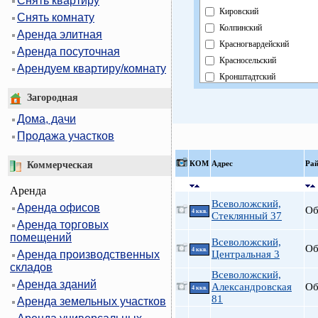
Снять квартиру
Кировский
Снять комнату
Колпинский
Аренда элитная
Красногвардейский
Аренда посуточная
Красносельский
Арендуем квартиру/комнату
Кронштадтский
Курортный
Загородная
Московский
Дома, дачи
Невский
Продажа участков
Область
Павловский
КOМ
Адрес
Ра
Коммерческая
Петроградский
Аренда
Петродворцовый
Всеволожский,
Аренда офисов
Приморский
Об
4 ккв.
Стеклянный 37
Аренда торговых
Пушкинский
помещений
Фрунзенский
Всеволожский,
Об
4 ккв.
Аренда производственных
Центральная 3
Центральный
складов
Всеволожский,
Аренда зданий
Александровская
Об
4 ккв.
81
Аренда земельных участков