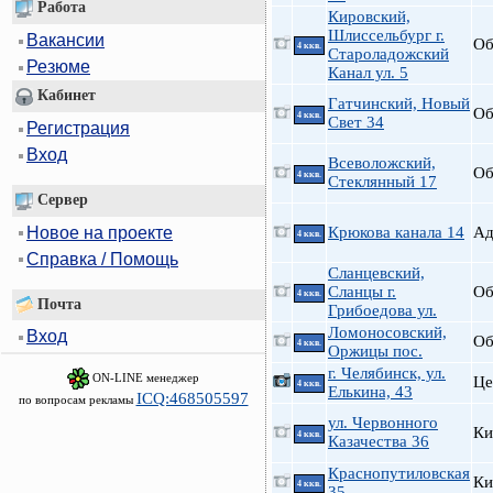
Работа
Кировский,
Шлиссельбург г.
Вакансии
Об
4 ккв.
Староладожский
Резюме
Канал ул. 5
Кабинет
Гатчинский, Новый
Об
4 ккв.
Свет 34
Регистрация
Вход
Всеволожский,
Об
4 ккв.
Стеклянный 17
Сервер
Новое на проекте
Крюкова канала 14
А
4 ккв.
Справка / Помощь
Сланцевский,
Сланцы г.
Об
4 ккв.
Почта
Грибоедова ул.
Ломоносовский,
Вход
Об
4 ккв.
Оржицы пос.
г. Челябинск, ул.
ON-LINE менеджер
Це
4 ккв.
Елькина, 43
ICQ:468505597
по вопросам рекламы
ул. Червонного
Ки
4 ккв.
Казачества 36
Краснопутиловская
Ки
4 ккв.
35