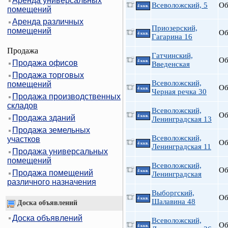
Аренда универсальных
Всеволожский, 5
Об
4 ккв.
помещений
Аренда различных
Приозерский,
помещений
Об
4 ккв.
Гагарина 16
Продажа
Гатчинский,
Об
Продажа офисов
4 ккв.
Введенская
Продажа торговых
Всеволожский,
помещений
Об
4 ккв.
Черная речка 30
Продажа производственных
складов
Всеволожский,
Об
Продажа зданий
4 ккв.
Ленинградская 13
Продажа земельных
Всеволожский,
участков
Об
4 ккв.
Ленинградская 11
Продажа универсальных
помещений
Всеволожский,
Об
Продажа помещений
4 ккв.
Ленинградская
различного назначения
Выборгский,
Об
4 ккв.
Шалавина 48
Доска объявлений
Доска объявлений
Всеволожский,
Об
4 ккв.