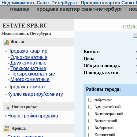
Недвижимость Санкт-Петербурга : Продажа квартир Санкт-
главная
продажа квартир санкт-петербург
но
|
|
ESTATE.SPB.RU
ПОИСК
Недвижимость Петербурга
Жилая
Продажа квартир
Комнат
Однокомнатные
Цена
Двухкомнатные
Общая площадь
Трехкомнатные
Площадь кухни
Четырехкомнатные
Многокомнатные
Продажа комнат
Районы города:
Куплю квартиру/комнату
выбрать все
Новостройки
Адмиралтейский
Василеостровский
Новостройки продажа
Всеволожский
Выборгский
Аренда
Калининский