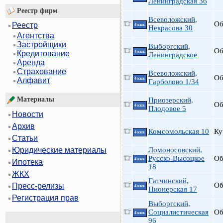
Ленинградская 36
Реестр фирм
Всеволожский,
Об
Реестр
4 ккв.
Некрасова 30
Агентства
Застройщики
Выборгский,
Об
4 ккв.
Кредитование
Ленинградское
Аренда
Страхование
Всеволожский,
Об
4 ккв.
Алфавит
Гарболово 1/34
Материалы
Приозерский,
Об
4 ккв.
Плодовое 5
Новости
Архив
Комсомольская 10
Ку
4 ккв.
Статьи
Ломоносовский,
Юридические материалы
Русско-Высоцкое
Об
4 ккв.
Ипотека
18
ЖКХ
Гатчинский,
Об
Пресс-релизы
4 ккв.
Пионерская 17
Регистрация прав
Выборгский,
Социалистическая
Об
4 ккв.
96