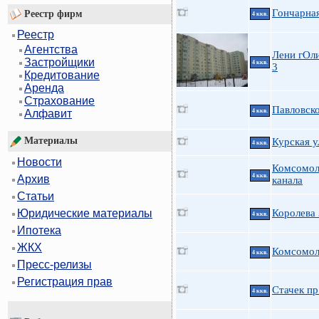
Гончарна
Реестр фирм
4 ккв.
Реестр
Агентства
Лени гОли
Застройщики
4 ккв.
3
Кредитование
Аренда
Страхование
Павловско
4 ккв.
Алфавит
Материалы
Курская у
4 ккв.
Новости
Комсомол
4 ккв.
Архив
канала
Статьи
Королева
Юридические материалы
4 ккв.
Ипотека
ЖКХ
Комсомол
4 ккв.
Пресс-релизы
Регистрация прав
Стачек пр.
4 ккв.