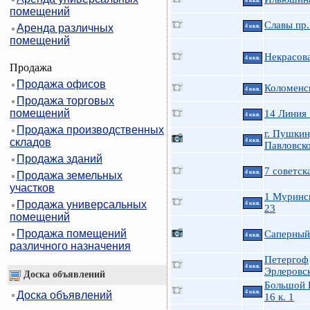
4 ккв.
помещений
Славы пр.
Аренда различных
4 ккв.
помещений
Некрасов
4 ккв.
Продажа
Продажа офисов
Коломенск
4 ккв.
Продажа торговых
помещений
14 Линия
4 ккв.
Продажа производственных
г. Пушкин
складов
4 ккв.
Павловско
Продажа зданий
7 советск
4 ккв.
Продажа земельных
участков
1 Муринс
Продажа универсальных
4 ккв.
23
помещений
Продажа помещений
Саперный 
4 ккв.
различного назначения
Петергоф
4 ккв.
Эрлеровск
Доска объявлений
Большой П
4 ккв.
Доска объявлений
16 к. 1