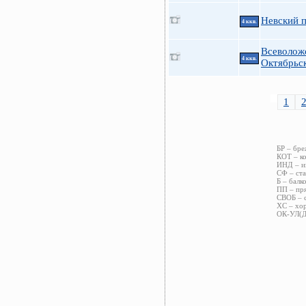
Невский п
4 ккв.
Всеволож
4 ккв.
Октябрьс
1
БР – бре
КОТ – ко
ИНД – ин
СФ – ста
Б – балк
ПП – пря
СВОБ – с
ХС – хор
ОК-УЛ(ДВ