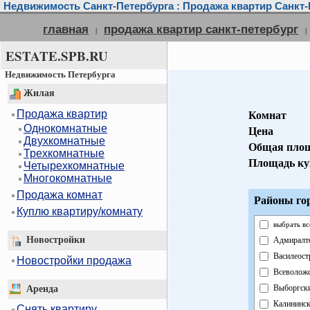
Недвижимость Санкт-Петербурга : Продажа квартир Санкт-
главная
продажа квартир санкт-петербург
|
|
ESTATE.SPB.RU
Недвижимость Петербурга
Жилая
Продажа квартир
Комнат
Однокомнатные
Цена
Двухкомнатные
Общая пло
Трехкомнатные
Площадь ку
Четырехкомнатные
Многокомнатные
Продажа комнат
Районы го
Куплю квартиру/комнату
выбрать вс
Новостройки
Адмиралт
Василеост
Новостройки продажа
Всеволож
Выборгск
Аренда
Калининс
Снять квартиру