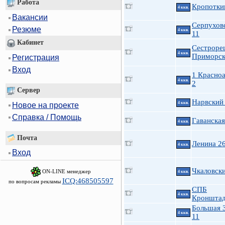
Работа
Кропотки
4 ккв.
Вакансии
Серпуховс
Резюме
4 ккв.
11
Кабинет
Сестроре
4 ккв.
Приморск
Регистрация
Вход
1 Красно
4 ккв.
2
Сервер
Нарвский 
4 ккв.
Новое на проекте
Справка / Помощь
Гаванская
4 ккв.
Почта
Ленина 2
4 ккв.
Вход
Чкаловск
ON-LINE менеджер
4 ккв.
ICQ:468505597
по вопросам рекламы
СПБ
4 ккв.
Кронштад
Большая 
4 ккв.
11