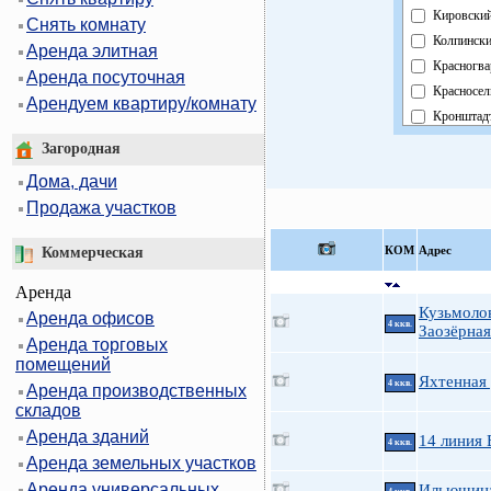
Кировски
Снять комнату
Колпинск
Аренда элитная
Красногва
Аренда посуточная
Красносел
Арендуем квартиру/комнату
Кронштад
Курортны
Загородная
Московск
Дома, дачи
Невский
Продажа участков
Область
Павловск
КOМ
Адрес
Коммерческая
Петроград
Аренда
Петродво
Кузьмоло
Аренда офисов
Приморск
4 ккв.
Заозёрная
Аренда торговых
Пушкинск
помещений
Фрунзенс
Яхтенная 
4 ккв.
Аренда производственных
Централь
складов
Аренда зданий
14 линия 
4 ккв.
Аренда земельных участков
Аренда универсальных
Ильюшина