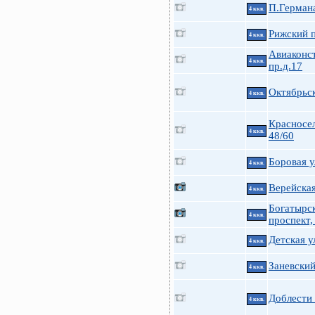
П.Германа
4 ккв.
Рижский п
4 ккв.
Авиаконс
4 ккв.
пр.д.17
Октябрьс
4 ккв.
Красносе
4 ккв.
48/60
Боровая у
4 ккв.
Верейская
4 ккв.
Богатырс
4 ккв.
проспект,
Детская у
4 ккв.
Заневский
4 ккв.
Доблести 
4 ккв.