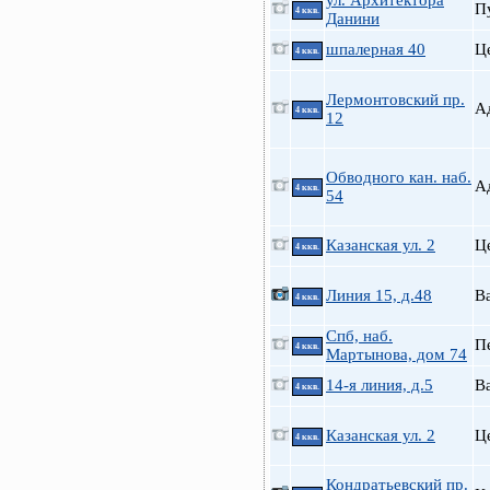
ул. Архитектора
П
4 ккв.
Данини
шпалерная 40
Ц
4 ккв.
Лермонтовский пр.
А
4 ккв.
12
Обводного кан. наб.
А
4 ккв.
54
Казанская ул. 2
Ц
4 ккв.
Линия 15, д.48
В
4 ккв.
Спб, наб.
П
4 ккв.
Мартынова, дом 74
14-я линия, д.5
В
4 ккв.
Казанская ул. 2
Ц
4 ккв.
Кондратьевский пр.