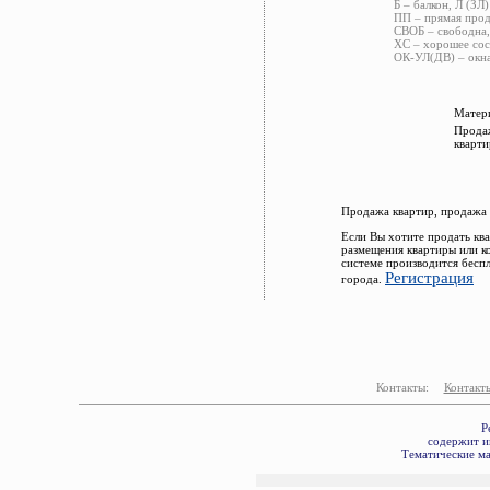
Б – балкон, Л (ЗЛ)
ПП – прямая прод
СВОБ – свободна,
ХС – хорошее сос
ОК-УЛ(ДВ) – окна
Матери
Продаж
кварти
Продажа квартир, продажа 
Если Вы хотите продать кв
размещения квартиры или к
системе производится бесп
Регистрация
города.
Контакты:
Контакт
Р
содержит и
Тематические ма