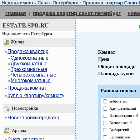
Недвижимость Санкт-Петербурга : Продажа квартир Санкт-
главная
продажа квартир санкт-петербург
ново
|
|
ESTATE.SPB.RU
Недвижимость Петербурга
Жилая
Продажа квартир
Комнат
Однокомнатные
Цена
Двухкомнатные
Общая площадь
Трехкомнатные
Площадь кухни
Четырехкомнатные
Многокомнатные
Продажа комнат
Районы города:
Куплю квартиру/комнату
выбрать все
Новостройки
Адмиралтейский
Василеостровский
Новостройки продажа
Всеволожский
Выборгский
Аренда
Калининский
Снять квартиру