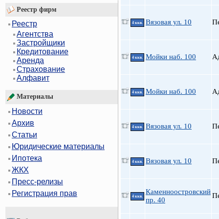
Реестр фирм
Вязовая ул. 10
П
Реестр
4 ккв.
Агентства
Застройщики
Кредитование
Мойки наб. 100
А
4 ккв.
Аренда
Страхование
Алфавит
Мойки наб. 100
А
4 ккв.
Материалы
Новости
Архив
Вязовая ул. 10
П
4 ккв.
Статьи
Юридические материалы
Ипотека
Вязовая ул. 10
П
4 ккв.
ЖКХ
Пресс-релизы
Каменноостровский
Регистрация прав
П
4 ккв.
пр. 40