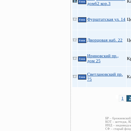
К
4 ккв.
дом62 кор.3
Фурштатская ул. 14
Ц
4 ккв.
Дворцовая наб. 22
Ц
4 ккв.
Ириновский пр.,
К
4 ккв.
дом 25
Светлановский пр.
К
4 ккв.
75
1
БР – брежневский
КОТ – коттедж, К
ИНД – индивидуал
СФ – старый фонд