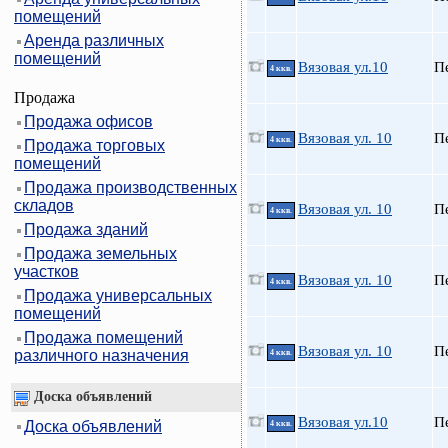
помещений
Аренда различных
помещений
Вязовая ул.10
П
4 ккв.
Продажа
Продажа офисов
Вязовая ул. 10
П
4 ккв.
Продажа торговых
помещений
Продажа производственных
складов
Вязовая ул. 10
П
4 ккв.
Продажа зданий
Продажа земельных
участков
Вязовая ул. 10
П
4 ккв.
Продажа универсальных
помещений
Продажа помещений
Вязовая ул. 10
П
различного назначения
4 ккв.
Доска объявлений
Вязовая ул.10
П
Доска объявлений
4 ккв.