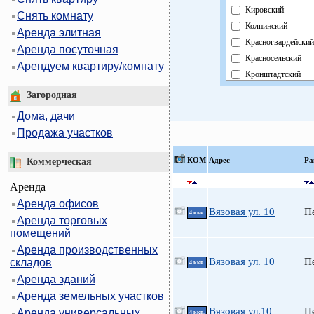
Кировский
Снять комнату
Колпинский
Аренда элитная
Красногвардейский
Аренда посуточная
Красносельский
Арендуем квартиру/комнату
Кронштадтский
Курортный
Загородная
Московский
Дома, дачи
Невский
Продажа участков
Область
Павловский
КOМ
Адрес
Ра
Коммерческая
Петроградский
Аренда
Петродворцовый
Аренда офисов
Приморский
Вязовая ул. 10
П
4 ккв.
Аренда торговых
Пушкинский
помещений
Фрунзенский
Аренда производственных
Центральный
Вязовая ул. 10
П
складов
4 ккв.
Аренда зданий
Аренда земельных участков
Вязовая ул.10
П
Аренда универсальных
4 ккв.