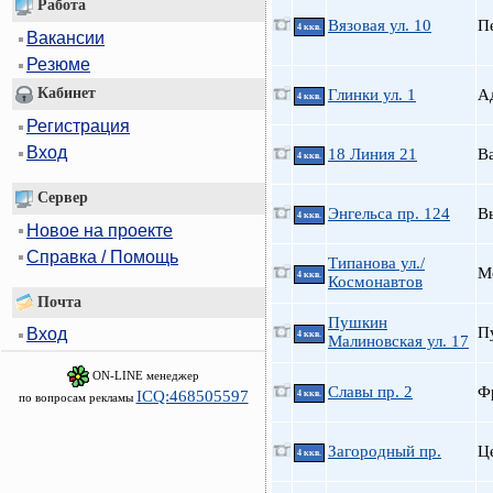
Работа
Вязовая ул. 10
П
4 ккв.
Вакансии
Резюме
Кабинет
Глинки ул. 1
А
4 ккв.
Регистрация
Вход
18 Линия 21
В
4 ккв.
Сервер
Энгельса пр. 124
В
4 ккв.
Новое на проекте
Справка / Помощь
Типанова ул./
М
4 ккв.
Космонавтов
Почта
Пушкин
П
Вход
4 ккв.
Малиновская ул. 17
ON-LINE менеджер
Славы пр. 2
Ф
ICQ:468505597
4 ккв.
по вопросам рекламы
Загородный пр.
Ц
4 ккв.