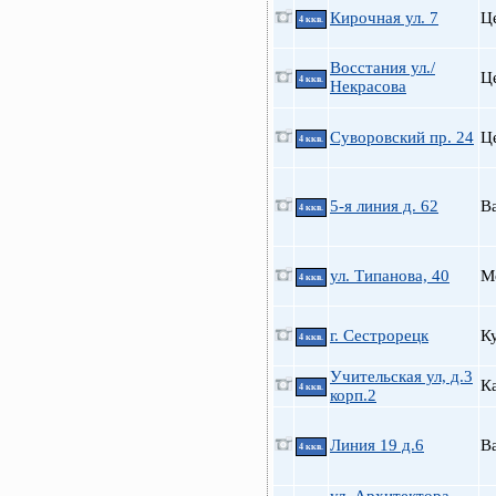
Кирочная ул. 7
Ц
4 ккв.
Восстания ул./
Ц
4 ккв.
Некрасова
Суворовский пр. 24
Ц
4 ккв.
5-я линия д. 62
В
4 ккв.
ул. Типанова, 40
М
4 ккв.
г. Сестрорецк
К
4 ккв.
Учительская ул, д.3
К
4 ккв.
корп.2
Линия 19 д.6
В
4 ккв.