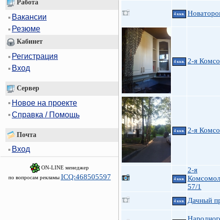
Работа
Новаторо
4 ккв.
Вакансии
Резюме
Кабинет
Регистрация
2-я Комс
4 ккв.
Вход
Сервер
Новое на проекте
Справка / Помощь
2-я Комс
4 ккв.
Почта
Вход
ON-LINE менеджер
2-я
ICQ:468505597
по вопросам рекламы
Комсомол
4 ккв.
57/1
Дачный пр
4 ккв.
Народног