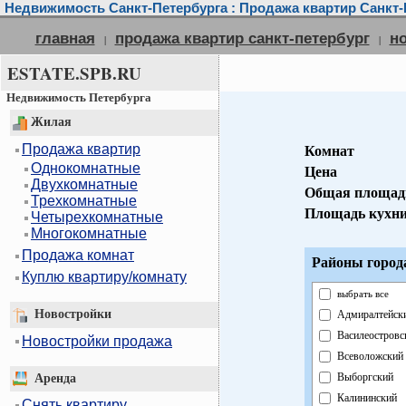
Недвижимость Санкт-Петербурга : Продажа квартир Санкт-
главная
продажа квартир санкт-петербург
н
|
|
ESTATE.SPB.RU
Недвижимость Петербурга
Жилая
Продажа квартир
Комнат
Однокомнатные
Цена
Двухкомнатные
Общая площад
Трехкомнатные
Площадь кухн
Четырехкомнатные
Многокомнатные
Продажа комнат
Районы город
Куплю квартиру/комнату
выбрать все
Новостройки
Адмиралтейск
Василеостровс
Новостройки продажа
Всеволожский
Выборгский
Аренда
Калининский
Снять квартиру