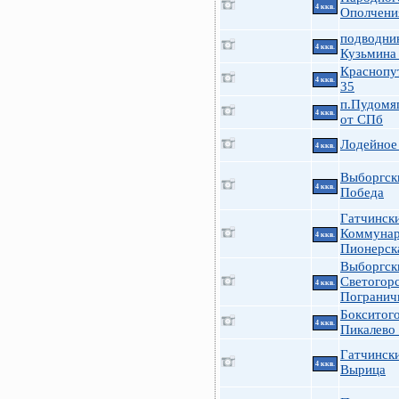
4 ккв.
Ополчения
подводни
4 ккв.
Кузьмина
Краснопу
4 ккв.
35
п.Пудомяг
4 ккв.
от СПб
Лодейное
4 ккв.
Выборгск
4 ккв.
Победа
Гатчинск
Коммуна
4 ккв.
Пионерск
Выборгск
Светогор
4 ккв.
Погранич
Бокситого
4 ккв.
Пикалево 
Гатчинск
4 ккв.
Вырица