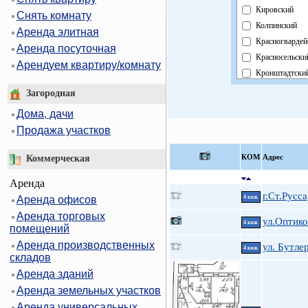
Кировский
Снять комнату
Колпинский
Аренда элитная
Красногвардей
Аренда посуточная
Красносельски
Арендуем квартиру/комнату
Кронштадтски
Курортный
Загородная
Московский
Дома, дачи
Невский
Продажа участков
Область
Павловский
КOМ
Адрес
Коммерческая
Петроградский
Аренда
Петродворцов
г.Ст.Русса
Аренда офисов
4 ккв.
Приморский
Аренда торговых
Пушкинский
ул.Оптико
4 ккв.
помещений
Фрунзенский
Аренда производственных
ул. Бутле
Центральный
4 ккв.
складов
Аренда зданий
Аренда земельных участков
Аренда универсальных