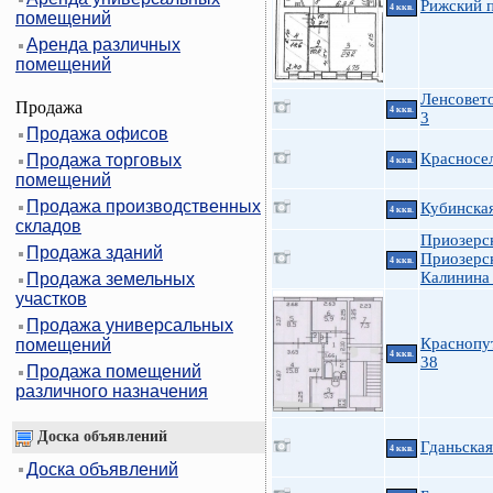
Рижский п
4 ккв.
помещений
Аренда различных
помещений
Ленсовето
Продажа
4 ккв.
3
Продажа офисов
Красносел
Продажа торговых
4 ккв.
помещений
Продажа производственных
Кубинска
4 ккв.
складов
Приозерс
Продажа зданий
Приозерс
4 ккв.
Калинина
Продажа земельных
участков
Продажа универсальных
Краснопу
помещений
4 ккв.
38
Продажа помещений
различного назначения
Доска объявлений
Гданьская
4 ккв.
Доска объявлений