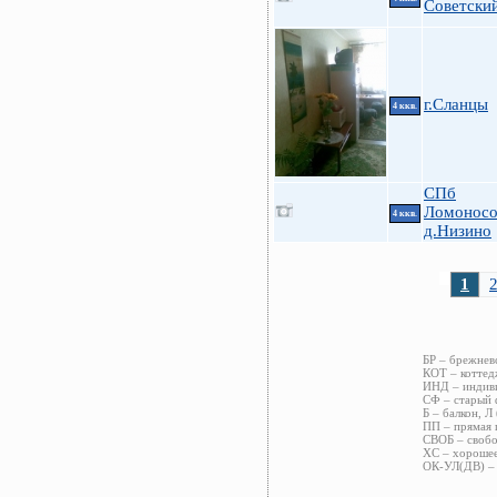
Советский
г.Сланцы
4 ккв.
СПб
Ломоносо
4 ккв.
д.Низино
1
БР – брежнев
КОТ – коттед
ИНД – индиви
СФ – старый 
Б – балкон, Л
ПП – прямая 
СВОБ – свобо
ХС – хорошее
ОК-УЛ(ДВ) – 