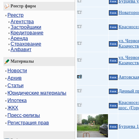
Бурцева у
4 ккв.
Реестр фирм
Новаторов
4 ккв.
Реестр
Агентства
Красносел
Застройщики
4 ккв.
Кредитование
Аренда
ул. Черво
Страхование
4 ккв.
Казачеств
Алфавит
ул. Черво
Материалы
4 ккв.
Казачеств
Новости
Автовская
Архив
4 ккв.
Статьи
Дачный пр
4 ккв.
Юридические материалы
Ипотека
Красносе
4 ккв.
шос. (Гор
ЖКХ
Пресс-релизы
Регистрация прав
Бурцева 
4 ккв.