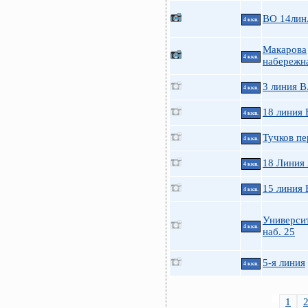
ВО 14лин.
4 ккв.
Макарова
4 ккв.
набережна
3 линия В
4 ккв.
18 линия 
4 ккв.
Тучков пе
4 ккв.
18 Линия
4 ккв.
15 линия 
4 ккв.
Универси
4 ккв.
наб. 25
5-я линия
4 ккв.
1