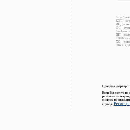
БР – бреж
КОТ – кот
ИНД – инд
СФ – стар
Б – балкон
ПП – прям
СВОБ – св
ХС – хоро
ОК-УЛ(ДВ)
Продажа квартир, 
Если Вы хотите про
размещения кварти
системе производит
Регистр
города.