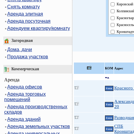
Кировский
Снять комнату
Колпински
Аренда элитная
Красногвар
Аренда посуточная
Красносель
Арендуем квартиру/комнату
Кронштадт
Курортный
Загородная
Московски
Дома, дачи
Невский
Продажа участков
Область
Павловски
КOМ
Адрес
Коммерческая
Петроградс
Аренда
Петродвор
Аренда офисов
Приморски
Красного
4 ккв.
Аренда торговых
Пушкински
помещений
Фрунзенск
Александ
4 ккв.
Аренда производственных
20
Центральн
складов
Разводная
Аренда зданий
4 ккв.
Аренда земельных участков
СПБ
4 ккв.
Кронштад
Аренда универсальных