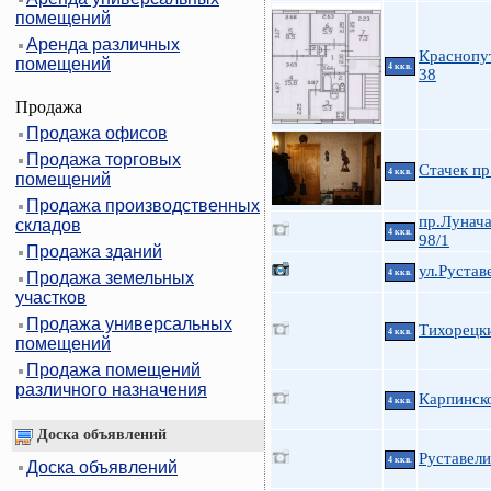
помещений
Аренда различных
Краснопу
помещений
4 ккв.
38
Продажа
Продажа офисов
Продажа торговых
Стачек пр
4 ккв.
помещений
Продажа производственных
пр.Лунача
складов
4 ккв.
98/1
Продажа зданий
ул.Рустав
4 ккв.
Продажа земельных
участков
Продажа универсальных
Тихорецки
4 ккв.
помещений
Продажа помещений
различного назначения
Карпинско
4 ккв.
Доска объявлений
Руставели
4 ккв.
Доска объявлений