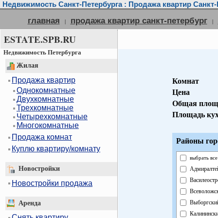
Недвижимость Санкт-Петербурга : Продажа квартир Санкт-
главная
продажа квартир санкт-петербург
|
|
ESTATE.SPB.RU
Недвижимость Петербурга
Жилая
Продажа квартир
Комнат
Однокомнатные
Цена
Двухкомнатные
Общая площ
Трехкомнатные
Площадь ку
Четырехкомнатные
Многокомнатные
Продажа комнат
Районы гор
Куплю квартиру/комнату
выбрать все
Новостройки
Адмиралте
Василеостр
Новостройки продажа
Всеволожс
Выборгски
Аренда
Калининск
Снять квартиру