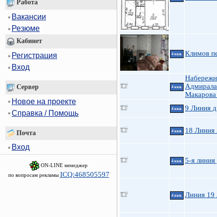
Работа
Вакансии
Резюме
Кабинет
Климов пе
Регистрация
4 ккв.
Вход
Набережн
Адмирала
Сервер
4 ккв.
Макарова
Новое на проекте
9 Линия д
4 ккв.
Справка / Помощь
18 Линия
4 ккв.
Почта
Вход
5-я линия 
4 ккв.
ON-LINE менеджер
ICQ:468505597
по вопросам рекламы
Линия 19 
4 ккв.