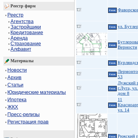
Реестр фирм
Фаворског
4 ккв.
Реестр
Агентства
ул. Бутле
Застройщики
4 ккв.
Кредитование
Аренда
Бутлерова
Страхование
4 ккв.
Верности
Алфавит
Материалы
Курляндск
4 ккв.
Новости
Лермонто
4 ккв.
53
Архив
Лужский 
Статьи
г.Луга, у
4 ккв.
Юридические материалы
дом 8
11
Ипотека
Красноар
4 ккв.
ЖКХ
ул. 14
Пресс-релизы
Регистрация прав
Рижский п
4 ккв.