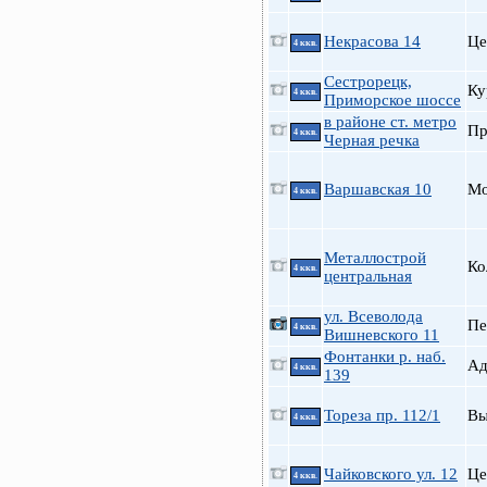
Некрасова 14
Це
4 ккв.
Сестрорецк,
Ку
4 ккв.
Приморское шоссе
в районе ст. метро
П
4 ккв.
Черная речка
Варшавская 10
Мо
4 ккв.
Металлострой
Ко
4 ккв.
центральная
ул. Всеволода
Пе
4 ккв.
Вишневского 11
Фонтанки р. наб.
А
4 ккв.
139
Тореза пр. 112/1
В
4 ккв.
Чайковского ул. 12
Це
4 ккв.