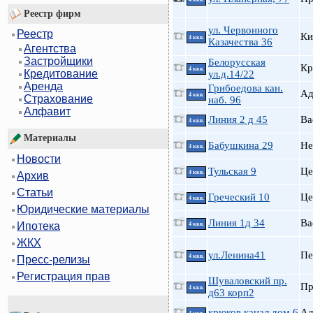
Реестр фирм
ул. Червонного
Реестр
Ки
4 ккв.
Казачества 36
Агентства
Застройщики
Белорусская
Кр
4 ккв.
Кредитование
ул.д.14/22
Аренда
Грибоедова кан.
А
4 ккв.
Страхование
наб. 96
Алфавит
Линия 2 д 45
Ва
4 ккв.
Материалы
Бабушкина 29
Не
4 ккв.
Новости
Тульская 9
Це
4 ккв.
Архив
Статьи
Греческий 10
Це
4 ккв.
Юридические материалы
Линия 1д 34
Ва
Ипотека
4 ккв.
ЖКХ
ул.Ленина41
Пе
4 ккв.
Пресс-релизы
Регистрация прав
Шуваловский пр.
П
4 ккв.
д63 корп2
крюков канал дом 6
А