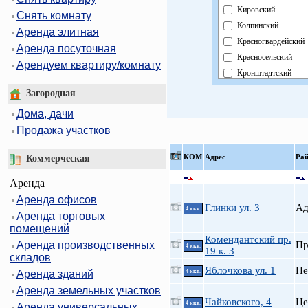
Кировский
Снять комнату
Колпинский
Аренда элитная
Красногвардейский
Аренда посуточная
Красносельский
Арендуем квартиру/комнату
Кронштадтский
Курортный
Загородная
Московский
Дома, дачи
Невский
Продажа участков
Область
Павловский
КOМ
Адрес
Ра
Коммерческая
Петроградский
Аренда
Петродворцовый
Аренда офисов
Приморский
Глинки ул. 3
А
4 ккв.
Аренда торговых
Пушкинский
помещений
Фрунзенский
Комендантский пр.
Аренда производственных
П
Центральный
4 ккв.
19 к. 3
складов
Яблочкова ул. 1
Пе
Аренда зданий
4 ккв.
Аренда земельных участков
Чайковского, 4
Це
4 ккв.
Аренда универсальных