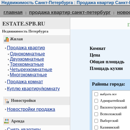
Недвижимость Санкт-Петербурга : Продажа квартир Санкт-
главная
продажа квартир санкт-петербург
ново
|
|
ESTATE.SPB.RU
П
Недвижимость Петербурга
Жилая
Продажа квартир
Комнат
Однокомнатные
Цена
Двухкомнатные
Общая площадь
Трехкомнатные
Площадь кухни
Четырехкомнатные
Многокомнатные
Продажа комнат
Районы города:
Куплю квартиру/комнату
выбрать все
Новостройки
Адмиралтейский
Василеостровский
Новостройки продажа
Всеволожский
Выборгский
Аренда
Калининский
Снять квартиру