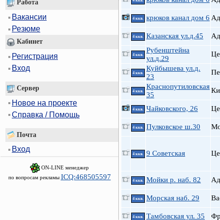
4 ккв.
Работа
Вакансии
крюков канал дом 6
А
4 ккв.
Резюме
Казанская ул.д.45
А
4 ккв.
Кабинет
Рубенштейна
Це
Регистрация
4 ккв.
ул.д.29
Вход
Куйбышева ул.д.
Пе
4 ккв.
23
Краснопутиловская
Сервер
Ки
4 ккв.
35
Новое на проекте
Чайковского, 26
Це
4 ккв.
Справка / Помощь
Пулковское ш.30
Мо
4 ккв.
Почта
Вход
9 Советская
Це
4 ккв.
ON-LINE менеджер
ICQ:468505597
по вопросам рекламы
Мойки р. наб. 82
А
4 ккв.
Морская наб. 29
Ва
4 ккв.
Тамбовская ул. 35
Фр
4 ккв.