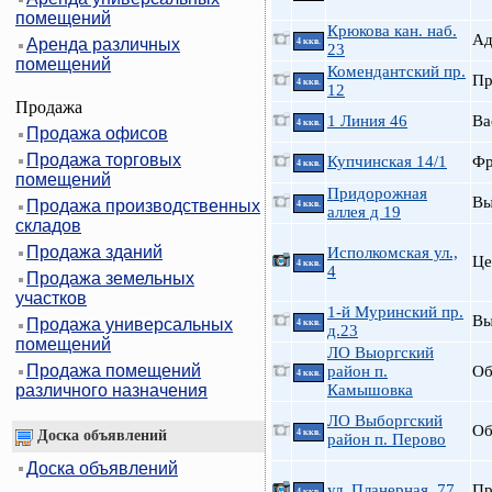
помещений
Крюкова кан. наб.
А
Аренда различных
4 ккв.
23
помещений
Комендантский пр.
П
4 ккв.
12
Продажа
1 Линия 46
Ва
4 ккв.
Продажа офисов
Продажа торговых
Купчинская 14/1
Фр
4 ккв.
помещений
Придорожная
В
Продажа производственных
4 ккв.
аллея д 19
складов
Продажа зданий
Исполкомская ул.,
Це
4 ккв.
4
Продажа земельных
участков
1-й Муринский пр.
В
Продажа универсальных
4 ккв.
д.23
помещений
ЛО Выоргский
Продажа помещений
район п.
Об
4 ккв.
различного назначения
Камышовка
ЛО Выборгский
Об
Доска объявлений
4 ккв.
район п. Перово
Доска объявлений
ул. Планерная, 77
П
4 ккв.