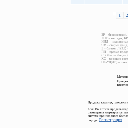
1
БР – брежневский,
КОТ – коттедж, КР
ИНД – индивидуаль
СФ – старый фонд,
Б – балкон, Л (ЗЛ) 
ПП – прямая прода
СВОБ – свободна, 
ХС – хорошее сост
ОК-УЛ(ДВ) – окна 
Материа
Продажа
квартир
Продажа квартир, продажа к
Если Вы хотите продать ква
размещения квартиры или ко
системе производится беспл
Регистрация
города.