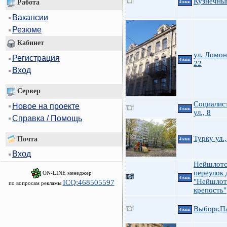
Кузнечный
Работа
4 ккв.
Вакансии
Резюме
Кабинет
ул. Ломон
Регистрация
4 ккв.
22
Вход
Сервер
Социалис
Новое на проекте
4 ккв.
ул., 8
Справка / Помощь
Турку ул.,
Почта
4 ккв.
Вход
Нейшлотс
переулок 
ON-LINE менеджер
4 ккв.
"Нейшлот
ICQ:468505597
по вопросам рекламы
крепость"
Выборг,П
4 ккв.