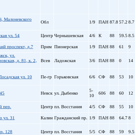
Сталинский
Маяковская
Старый фонд (СФ)
Московская
Хрущевка
Московские ворота
й, Малоневского
Обл
1/9
ПАН
Нарвская
87.8
57.2
8.7
Невский пр.
ая ул. 54
Центр
Чернышевская
4/6
К
88
59.5
8.5
Новочеркасская
Обводный Канал
ий проспект, д.7
Прим
Пионерская
1/9
ПАН
88
61
9
Обухово
жск, ул.
Озерки
вская, д. 81, к. 2,
Всев
Ладожская
3/6
ПАН
88
0
14
Парк Победы
Парнас
осадская ул. 10
Пе-гр
Горьковская
6/6
СФ
88
53
10
Петроградская
Пионерская
5-
пл. Ал. Невского
 45
Невск
ул. Дыбенко
606
88
60
12
10
пл. Восстания
пл. Ленина
й пер.
Центр
пл. Восстания
4/5
СФ
88
55
10
пл. Мужества
 ул. 31
Калин
Гражданский пр.
1/9
ПАН
88
64.7
8
Политехническая
пр. Большевиков
р. 128
Центр
пл. Восстания
5/5
СФ
88
59
9.5
пр. Ветеранов