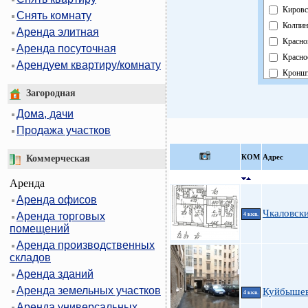
Кировс
Снять комнату
Колпин
Аренда элитная
Красно
Аренда посуточная
Красно
Арендуем квартиру/комнату
Кроншт
Курорт
Загородная
Москов
Дома, дачи
Невски
Продажа участков
Област
Павлов
КOМ
Адрес
Коммерческая
Петрог
Аренда
Петрод
Аренда офисов
Примо
Чкаловски
Аренда торговых
Пушки
4 ккв.
помещений
Фрунзе
Аренда производственных
Центра
складов
Аренда зданий
Аренда земельных участков
Куйбышев
4 ккв.
Аренда универсальных