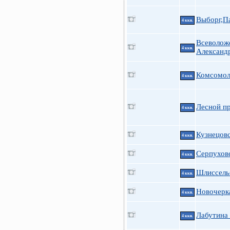
Выборг,П
4 ккв.
Всеволож
4 ккв.
Александ
Комсомол
4 ккв.
Лесной пр
4 ккв.
Кузнецовс
4 ккв.
Серпуховс
4 ккв.
Шлиссельб
4 ккв.
Новочерка
4 ккв.
Лабутина
4 ккв.