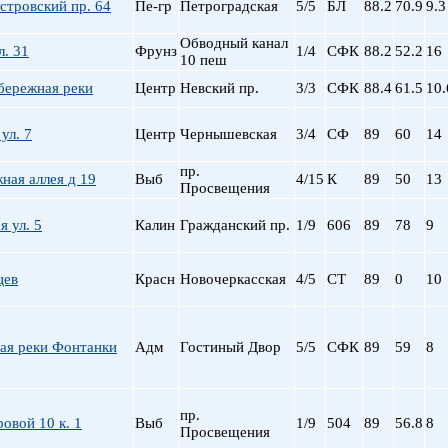
стровский пр. 64
Пе-гр
Петроградская
5/5
БЛ
88.2
70.9
9.3
Обводный канал
л. 31
Фрунз
1/4
СФК
88.2
52.2
16
10 пеш
бережная реки
Центр
Невский пр.
3/3
СФК
88.4
61.5
10.
ул. 7
Центр
Чернышевская
3/4
СФ
89
60
14
пр.
ная аллея д 19
Выб
4/15
К
89
50
13
Просвещения
 ул. 5
Калин
Гражданский пр.
1/9
606
89
78
9
цев
Красн
Новочеркасская
4/5
СТ
89
0
10
ая реки Фонтанки
Адм
Гостиный Двор
5/5
СФК
89
59
8
пр.
овой 10 к. 1
Выб
1/9
504
89
56.8
8
Просвещения