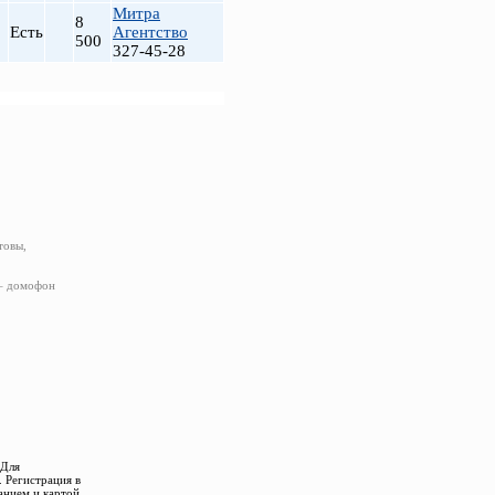
Митра
8
Есть
Агентство
500
327-45-28
товы,
 – домофон
 Для
 Регистрация в
анием и картой