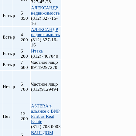
327-45-28
АЛЕКСАНДР
5
недвижимость
Есть
р
850
(812) 327-16-
16
АЛЕКСАНДР
4
недвижимость
Есть
р
200
(812) 327-16-
16
6
Итака
Есть
р
200
(812)7407040
7
Частное лицо
Есть
р
600
89119297270
т
5
Частное лицо
Нет
р
700
(812)9129494
ASTERA в
альянсе с BNP
13
Нет
Paribas Real
200
Estate
(812) 703 0003
ВАШ ДОМ
6