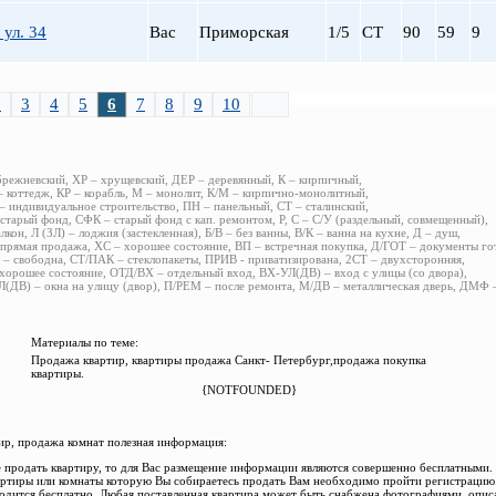
 ул. 34
Вас
Приморская
1/5
СТ
90
59
9
2
3
4
5
6
7
8
9
10
>>
брежневский, ХР – хрущевский, ДЕР – деревянный, К – кирпичный,
 коттедж, КР – корабль, М – монолит, К/М – кирпично-монолитный,
 индивидуальное строительство, ПН – панельный, СТ – сталинский,
старый фонд, СФК – старый фонд с кап. ремонтом, Р, С – С/У (раздельный, совмещенный),
алкон, Л (ЗЛ) – лоджия (застекленная), Б/В – без ванны, В/К – ванна на кухне, Д – душ,
прямая продажа, ХС – хорошее состояние, ВП – встречная покупка, Д/ГОТ – документы го
– свободна, СТ/ПАК – стеклопакеты, ПРИВ - приватизирована, 2СТ – двухсторонняя,
хорошее состояние, ОТД/ВХ – отдельный вход, ВХ-УЛ(ДВ) – вход с улицы (со двора),
(ДВ) – окна на улицу (двор), П/РЕМ – после ремонта, М/ДВ – металлическая дверь, ДМФ
Материалы по теме:
Продажа квартир, квартиры продажа Санкт- Петербург,продажа покупка
квартиры.
{NOTFOUNDED}
р, продажа комнат полезная информация:
 продать квартиру, то для Вас размещение информации являются совершенно бесплатными.
ртиры или комнаты которую Вы собираетесь продать Вам необходимо пройти регистрацию.
одится бесплатно. Любая поставленная квартира может быть снабжена фотографиями, опис