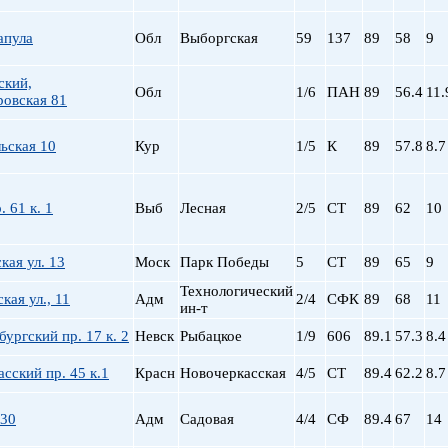
апула
Обл
Выборгская
59
137
89
58
9
ский,
Обл
1/6
ПАН
89
56.4
11.
ровская 81
ьская 10
Кур
1/5
К
89
57.8
8.7
. 61 к. 1
Выб
Лесная
2/5
СТ
89
62
10
кая ул. 13
Моск
Парк Победы
5
СТ
89
65
9
Технологический
кая ул., 11
Адм
2/4
СФК
89
68
11
ин-т
ургский пр. 17 к. 2
Невск
Рыбацкое
1/9
606
89.1
57.3
8.4
сский пр. 45 к.1
Красн
Новочеркасская
4/5
СТ
89.4
62.2
8.7
 30
Адм
Садовая
4/4
СФ
89.4
67
14