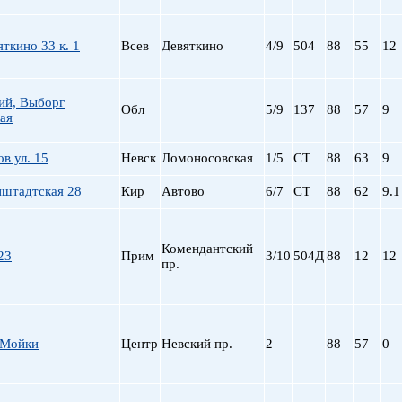
пр. Просвещения
Приморская
ткино 33 к. 1
Всев
Девяткино
4/9
504
88
55
12
Пролетарская
Пушкинская
Рыбацкое
ий, Выборг
Обл
5/9
137
88
57
9
ая
Садовая
Сенная пл.
в ул. 15
Невск
Ломоносовская
1/5
СТ
88
63
9
Спортивная
Старая Деревня
штадтская 28
Кир
Автово
6/7
СТ
88
62
9.1
Технологический ин-
Удельная
ул. Дыбенко
Комендантский
23
Прим
3/10
504Д
88
12
12
Фрунзенская
пр.
Черная речка
Чернышевская
Чкаловская
 Мойки
Центр
Невский пр.
2
88
57
0
Электросила