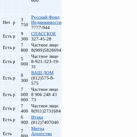
600
Русский Фонд
3
Нет
р
Недвижимости
750
7777-944
9
СПАССКОЕ
Есть
р
300
327-45-28
7
Частное лицо
Есть
р
800
8(909)5828694
Частное лицо
5
Есть
р
8-921-323-19-
000
31
ВАШ ДОМ
8
Есть
р
(812)575-8-
300
575
7
Частное лицо
Есть
р
000
8 906 248 43
000
73
7
Частное лицо
Есть
р
400
8(911)2731684
6
Итака
Есть
р
900
(812)7407040
Митра
7
Есть
Агентство
800