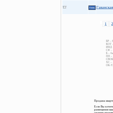
Гаванская
4 ккв.
1
БР – 
КОТ –
ИНД –
СФ – 
Б – б
ПП – 
СВОБ 
ХС – 
ОК-УЛ
Продажа кварти
Если Вы хотите
размещения ква
системе произв