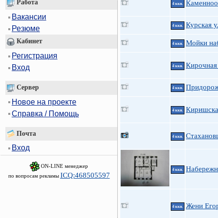
Работа
Каменноо
4 ккв.
Вакансии
Курская у
4 ккв.
Резюме
Кабинет
Мойки на
4 ккв.
Регистрация
Кирочная 
Вход
4 ккв.
Придорож
Сервер
4 ккв.
Новое на проекте
Киришская
4 ккв.
Справка / Помощь
Почта
Стаханов
4 ккв.
Вход
ON-LINE менеджер
Набережн
4 ккв.
ICQ:468505597
по вопросам рекламы
Жени Егор
4 ккв.