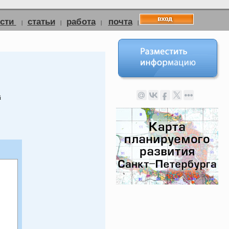
ости
статьи
работа
почта
|
|
|
|
й