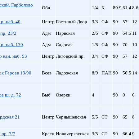
ский, Гарболово
Обл
1/4
К
89.9
61.4
8.6
р. наб. 40
Центр
Гостиный Двор
3/3
СФ
90
57
12
пр. 23/2
Адм
Нарвская
2/6
СФ
90
64.5
11
р. наб. 139
Адм
Садовая
1/6
СФ
90
70
10
 кан. наб. 53
Центр
Лиговский пр.
3/4
СФ
90
57
12
к Героев 13/90
Всев
Ладожская
8/9
ПАН
90
56.5
14
е ш. д. 72
Выб
Озерки
4
90
0
0
рдская 21
Центр
Чернышевская
5/5
СТ
90
65
8
 пр. 7/7
Красн
Новочеркасская
3/5
СТ
90
66.4
9