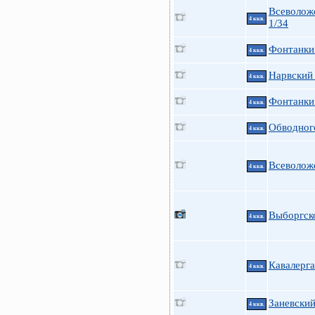
Всеволож
4 ккв.
1/34
Фонтанки 
4 ккв.
Нарвский 
4 ккв.
Фонтанки 
4 ккв.
Обводного
4 ккв.
Всеволожс
4 ккв.
Выборгско
4 ккв.
Кавалерга
4 ккв.
Заневский
4 ккв.