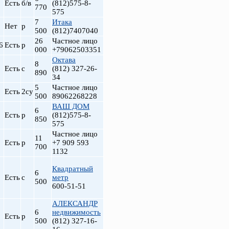
Есть
б/в
(812)575-8-
770
575
7
Итака
Нет
р
500
(812)7407040
26
Частное лицо
6
Есть
р
000
+79062503351
Октава
8
Есть
с
(812) 327-26-
890
34
5
Частное лицо
Есть
2су
500
89062268228
ВАШ ДОМ
6
Есть
р
(812)575-8-
850
575
Частное лицо
11
Есть
р
+7 909 593
700
1132
Квадратный
6
Есть
с
метр
500
600-51-51
АЛЕКСАНДР
6
недвижимость
Есть
р
500
(812) 327-16-