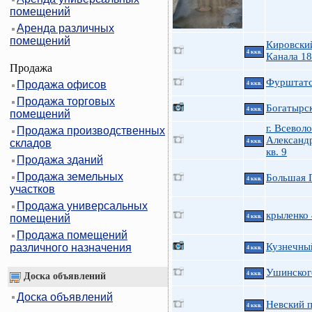
помещений
Аренда различных
помещений
Кировски
4 ккв.
Канала 18
Продажа
Фурштатск
Продажа офисов
4 ккв.
Продажа торговых
Богатырск
4 ккв.
помещений
г. Всеволо
Продажа производственных
Александро
складов
4 ккв.
кв. 9
Продажа зданий
Продажа земельных
Большая П
4 ккв.
участков
Продажа универсальных
крыленко
помещений
4 ккв.
Продажа помещений
Кузнечны
различного назначения
4 ккв.
Ушинского
4 ккв.
Доска объявлений
Доска объявлений
Невский п
4 ккв.