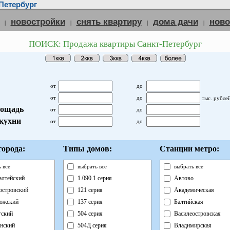
Петербург
новостройки
снять квартиру
дома дачи
нов
|
|
|
|
ПОИСК: Продажа квартиры Санкт-Петербург
от
до
от
до
тыс. рубле
ощадь
от
до
кухни
от
до
орода:
Типы домов:
Станции метро:
 все
выбрать все
выбрать все
лтейский
1.090.1 серия
Автово
островский
121 серия
Академическая
ожский
137 серия
Балтийская
ский
504 серия
Василеостровская
нский
504Д серия
Владимирская