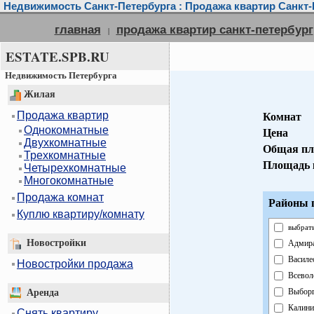
Недвижимость Санкт-Петербурга : Продажа квартир Санкт-
главная
продажа квартир санкт-петербург
|
ESTATE.SPB.RU
Недвижимость Петербурга
Жилая
Продажа квартир
Комнат
Однокомнатные
Цена
Двухкомнатные
Общая пл
Трехкомнатные
Площадь 
Четырехкомнатные
Многокомнатные
Продажа комнат
Районы г
Куплю квартиру/комнату
выбрать
Новостройки
Адмира
Василе
Новостройки продажа
Всевол
Выборг
Аренда
Калини
Снять квартиру