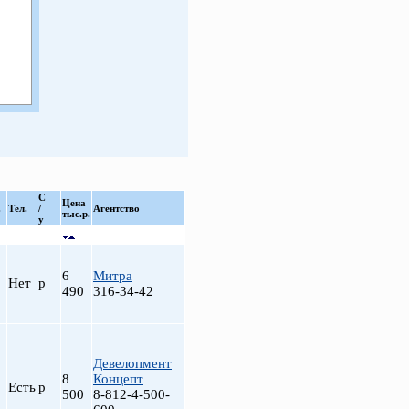
С
Цена
.
Тел.
/
Агентство
тыс.р.
у
6
Митра
Нет
р
490
316-34-42
Девелопмент
8
Концепт
Есть
р
500
8-812-4-500-