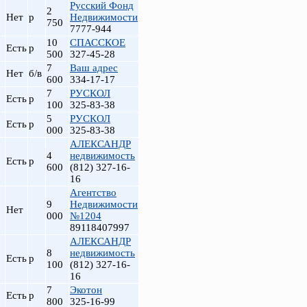
Русский Фонд
2
Нет
р
Недвижимости
750
7777-944
10
СПАССКОЕ
Есть
р
500
327-45-28
7
Ваш адрес
Нет
б/в
600
334-17-17
7
РУСКОЛ
Есть
р
100
325-83-38
5
РУСКОЛ
Есть
р
000
325-83-38
АЛЕКСАНДР
4
недвижимость
Есть
р
600
(812) 327-16-
16
Агентство
9
Недвижимости
Нет
000
№1204
89118407997
АЛЕКСАНДР
8
недвижимость
Есть
р
100
(812) 327-16-
16
7
Экотон
Есть
р
800
325-16-99