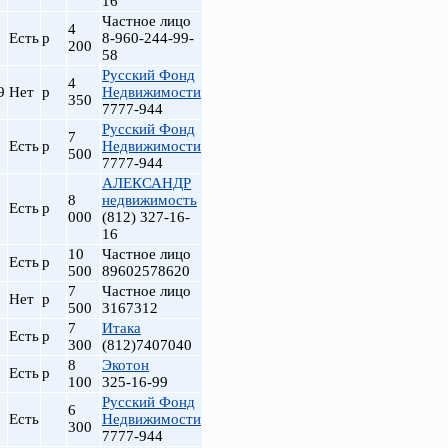
16
Частное лицо
4
Есть
р
8-960-244-99-
200
58
Русский Фонд
4
9
Нет
р
Недвижимости
350
7777-944
Русский Фонд
7
Есть
р
Недвижимости
500
7777-944
АЛЕКСАНДР
8
недвижимость
Есть
р
000
(812) 327-16-
16
10
Частное лицо
Есть
р
500
89602578620
7
Частное лицо
Нет
р
500
3167312
7
Итака
Есть
р
300
(812)7407040
8
Экотон
Есть
р
100
325-16-99
Русский Фонд
6
Есть
Недвижимости
300
7777-944