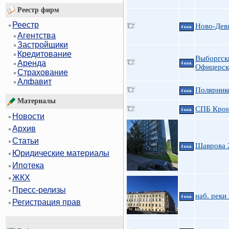
Реестр фирм
Реестр
Ново-Девя
4 ккв.
Агентства
Застройщики
Кредитование
Выборгск
Аренда
4 ккв.
Офицерск
Страхование
Алфавит
Полярнико
4 ккв.
Материалы
СПБ Крон
4 ккв.
Новости
Архив
Статьи
Шаврова 
4 ккв.
Юридические материалы
Ипотека
ЖКХ
Пресс-релизы
наб. реки
4 ккв.
Регистрация прав