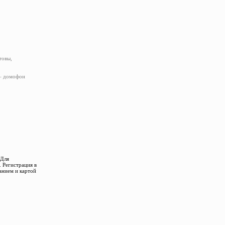
товы,
 – домофон
 Для
 Регистрация в
анием и картой