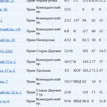
ий пр. 11
Прим
Черная речка
4/5
СТ
115.4
83.6
11.2
Сталинский
Маяковская
Старый фонд (СФ)
Московская
Комендантский
в, 45
Прим
5/21
0
0
0
пр.
Хрущевка
Московские ворота
Нарвская
Комендантский
 1
Прим
2/12
137
94
62
15
пр.
Невский пр.
Новочеркасская
ский пр. д.8,
Комендантский
Прим
6/9
К
117
80
15
пр.
Обводный Канал
Обухово
ий пр. 10
Прим
Пионерская
4/12
К
82.5
50
8
Озерки
Парк Победы
ул. 22к2
Прим
Старая Деревня
12/16
105
67
14.5
Парнас
Комендантский
Петроградская
ий 55 к. 1
Прим
16/17
К
143.5
77
37
пр.
Пионерская
л. 17 к. 2
Прим
Удельная
3/3
КОТ
183.2
71.5
37
пл. Ал. Невского
пл. Восстания
Комендантский
ер. 7
Прим
10/17
ИНД
82
54
9
пр.
пл. Ленина
пл. Мужества
Старая Деревня
ий пр. 52 к. 1
Прим
2/16
110
71
11
5 тр
Политехническая
Комендантский
пр. Большевиков
 ул. 6
Прим
9/10
ИНД
86.6
0
11.8
пр.
пр. Ветеранов