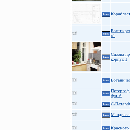
Кораблес
4 ккв.
Богатырс
4 ккв.
к1
Сизова пр
4 ккв.
корпус 1
Ботаничес
4 ккв.
Петергоф
4 ккв.
бул. 6
С-Петербу
4 ккв.
Менделеев
4 ккв.
Красного
4 ккв.