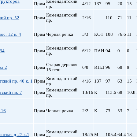
трукторов
Комендантский
Прим
4/12
137
95
20
15
пр. Просвещения
пр.
Приморская
Комендантский
ий пр. 52
Прим
2/16
110
71
11
Пролетарская
пр.
Пушкинская
Рыбацкое
ос. 12 к. 4
Прим
Черная речка
3/3
КОТ
108
76.6
11
Садовая
Сенная пл.
Комендантский
 34
Прим
6/12
ПАН
94
0
0
пр.
Спортивная
Старая Деревня
Старая деревня
а 2
Прим
6/8
ИНД
96
68
9
Технологический ин-
15 пеш
Удельная
Комендантский
ский пр. 40 к. 1
Прим
4/16
137
97
63
15
ул. Дыбенко
пр.
Фрунзенская
Комендантский
ский пр. 7
Прим
13/16
К
113.6
68
10.8
пр.
Черная речка
Чернышевская
Чкаловская
 16
Прим
Черная речка
2/2
К
73
53
7
Электросила
Комендантский
ютная д 27 к.1
Прим
18/25
М
105.4
64.4
18