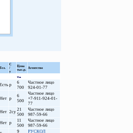
С
Цена
Тел.
/
Агентство
тыс.р.
у
6
Частное лицо
Есть
р
700
924-01-77
Частное лицо
6
Нет
р
+7-911-924-01-
500
77
21
Частное лицо
Нет
2су
500
987-59-66
11
Частное лицо
Нет
р
500
987-59-66
9
РУСКОЛ