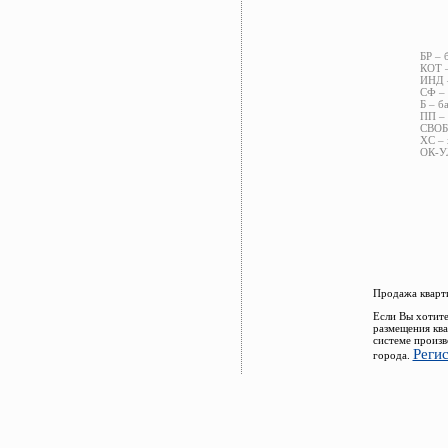
БР – 
КОТ –
ИНД –
СФ – 
Б – б
ПП – 
СВОБ 
ХС – 
ОК-УЛ
Продажа кварти
Если Вы хотите
размещения ква
системе произв
Реги
города.