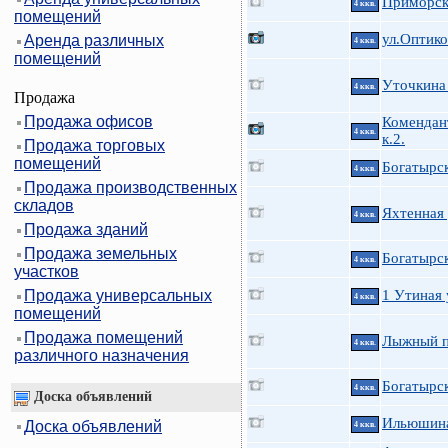
Приморск
4 ккв.
помещений
ул.Оптико
Аренда различных
4 ккв.
помещений
Уточкина
4 ккв.
Продажа
Продажа офисов
Комендант
4 ккв.
к.2.
Продажа торговых
помещений
Богатырск
4 ккв.
Продажа производственных
складов
Яхтенная 
4 ккв.
Продажа зданий
Продажа земельных
Богатырск
4 ккв.
участков
Продажа универсальных
1 Утиная у
4 ккв.
помещений
Продажа помещений
Лыжный п
4 ккв.
различного назначения
Богатырск
4 ккв.
Доска объявлений
Ильюшина
Доска объявлений
4 ккв.