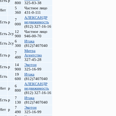
Есть
р
800
325-83-38
5
Частное лицо
Нет
360
431-0-111
АЛЕКСАНДР
7
Есть
р
недвижимость
000
(812) 327-16-16
12
Частное лицо
Есть
2су
900
946-00-70
6
Итака
Есть
2су
300
(812)7407040
Митра
7
Есть
р
Агентство
400
327-45-28
14
Экотон
Есть
р
900
325-16-99
19
Итака
Есть
600
(812)7407040
АЛЕКСАНДР
6
Нет
р
недвижимость
800
(812) 327-16-16
7
Итака
Есть
р
130
(812)7407040
7
Экотон
Нет
р
490
325-16-99