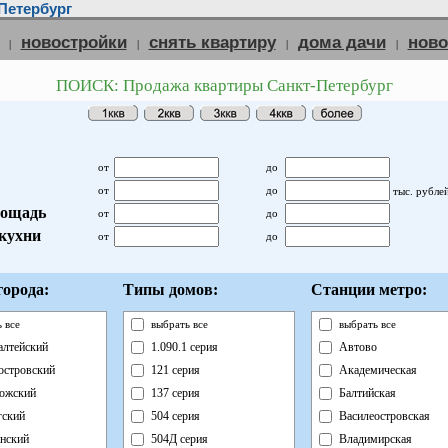
Петербург
новостройки
снять квартиру
дома дачи
нов
|
|
|
|
ПОИСК: Продажа квартиры Санкт-Петербург
от
до
от
до
тыс. рубле
ощадь
от
до
кухни
от
до
орода:
Типы домов:
Станции метро:
 все
выбрать все
выбрать все
лтейский
1.090.1 серия
Автово
островский
121 серия
Академическая
ожский
137 серия
Балтийская
ский
504 серия
Василеостровская
нский
504Д серия
Владимирская