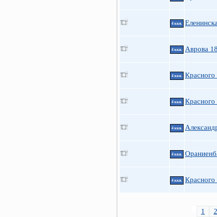
Еленинска
4 ккв.
Аврова 1
4 ккв.
Красного
4 ккв.
Красного
4 ккв.
Александр
4 ккв.
Ораниенб
4 ккв.
Красного
4 ккв.
1