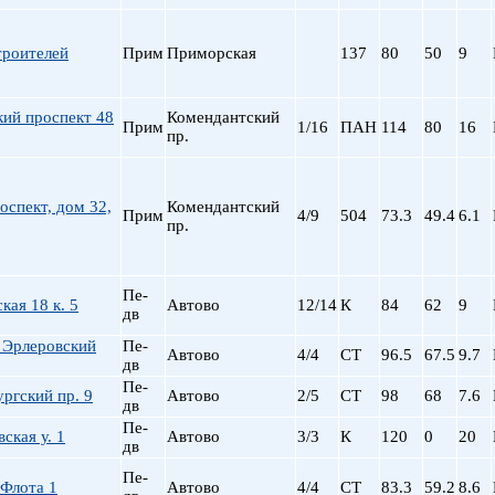
троителей
Прим
Приморская
137
80
50
9
кий проспект 48
Комендантский
Прим
1/16
ПАН
114
80
16
пр.
оспект, дом 32,
Комендантский
Прим
4/9
504
73.3
49.4
6.1
пр.
Пе-
кая 18 к. 5
Автово
12/14
К
84
62
9
дв
 Эрлеровский
Пе-
Автово
4/4
СТ
96.5
67.5
9.7
дв
Пе-
ргский пр. 9
Автово
2/5
СТ
98
68
7.6
дв
Пе-
ская у. 1
Автово
3/3
К
120
0
20
дв
Пе-
 Флота 1
Автово
4/4
СТ
83.3
59.2
8.6