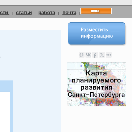
ости
статьи
работа
почта
|
|
|
|
й