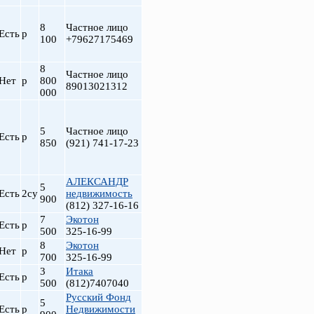
8
Частное лицо
Есть
р
100
+79627175469
8
Частное лицо
Нет
р
800
89013021312
000
5
Частное лицо
Есть
р
850
(921) 741-17-23
АЛЕКСАНДР
5
Есть
2су
недвижимость
900
(812) 327-16-16
7
Экотон
Есть
р
500
325-16-99
8
Экотон
Нет
р
700
325-16-99
3
Итака
Есть
р
500
(812)7407040
Русский Фонд
5
Есть
р
Недвижимости