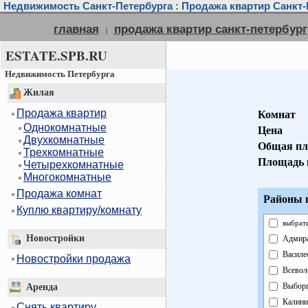
Недвижимость Санкт-Петербурга : Продажа квартир Санкт-
главная
продажа квартир санкт-петербург
|
ESTATE.SPB.RU
Недвижимость Петербурга
Жилая
Продажа квартир
Комнат
Однокомнатные
Цена
Двухкомнатные
Общая пл
Трехкомнатные
Площадь 
Четырехкомнатные
Многокомнатные
Продажа комнат
Районы г
Куплю квартиру/комнату
выбрать
Новостройки
Адмира
Василе
Новостройки продажа
Всевол
Выборг
Аренда
Калини
Снять квартиру