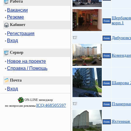
Работа
Вакансии
Резюме
Щербакова
4 ккв.
корп.1
Кабинет
Регистрация
Дибуновск
4 ккв.
Вход
Сервер
Комендан
4 ккв.
Новое на проекте
Справка / Помощь
Почта
Шаврова 
4 ккв.
Вход
ON-LINE менеджер
Планерная
ICQ:468505597
4 ккв.
по вопросам рекламы
Яхтенная 
4 ккв.