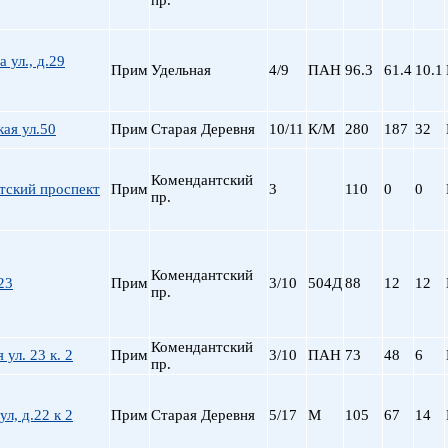
пр.
 ул., д.29
Прим
Удельная
4/9
ПАН
96.3
61.4
10.1
ая ул.50
Прим
Старая Деревня
10/11
К/М
280
187
32
Комендантский
тский проспект
Прим
3
110
0
0
пр.
Комендантский
23
Прим
3/10
504Д
88
12
12
пр.
Комендантский
 ул. 23 к. 2
Прим
3/10
ПАН
73
48
6
пр.
ул, д.22 к 2
Прим
Старая Деревня
5/17
М
105
67
14