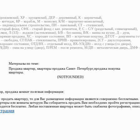
брежневский, ХР – хрущевский, ДЕР – деревянный, К – кирпичный,
 коттедж, КР – корабль, М – монолит, К/М – кирпично-монолитный,
 индивидуальное строительство, ПН – панельный, СТ – сталинский,
старый фонд, СФК – старый фонд с кап. ремонтом, Р, С – С/У (раздельный, совмещенный),
алкон, Л (ЗЛ) – лоджия (застекленная), Б/В – без ванны, В/К – ванна на кухне, Д – душ,
прямая продажа, ХС – хорошее состояние, ВП – встречная покупка, Д/ГОТ – документы го
– свободна, СТ/ПАК – стеклопакеты, ПРИВ - приватизирована, 2СТ – двухсторонняя,
хорошее состояние, ОТД/ВХ – отдельный вход, ВХ-УЛ(ДВ) – вход с улицы (со двора),
(ДВ) – окна на улицу (двор), П/РЕМ – после ремонта, М/ДВ – металлическая дверь, ДМФ
Материалы по теме:
Продажа квартир, квартиры продажа Санкт- Петербург,продажа покупка
квартиры.
{NOTFOUNDED}
р, продажа комнат полезная информация:
 продать квартиру, то для Вас размещение информации являются совершенно бесплатными.
ртиры или комнаты которую Вы собираетесь продать Вам необходимо пройти регистрацию.
одится бесплатно. Любая поставленная квартира может быть снабжена фотографиями, опис
страция