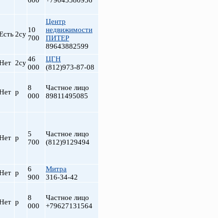
600
+79045580956
Центр
10
недвижимости
Есть
2су
700
ПИТЕР
89643882599
46
ЦГН
Нет
2су
000
(812)973-87-08
8
Частное лицо
Нет
р
000
89811495085
5
Частное лицо
Нет
р
700
(812)9129494
6
Митра
Нет
р
900
316-34-42
8
Частное лицо
Нет
р
000
+79627131564