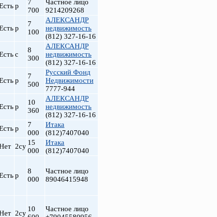
7
Частное лицо
Есть
р
700
9214209268
АЛЕКСАНДР
7
Есть
р
недвижимость
100
(812) 327-16-16
АЛЕКСАНДР
8
Есть
с
недвижимость
300
(812) 327-16-16
Русский Фонд
7
Есть
р
Недвижимости
500
7777-944
АЛЕКСАНДР
10
Есть
р
недвижимость
т
360
(812) 327-16-16
7
Итака
Есть
р
000
(812)7407040
15
Итака
Нет
2су
000
(812)7407040
8
Частное лицо
Есть
р
000
89046415948
10
Частное лицо
Нет
2су