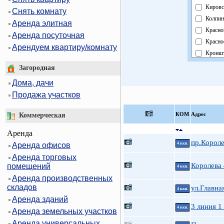
Кировс
Снять комнату
Колпин
Аренда элитная
Красно
Аренда посуточная
Красно
Арендуем квартиру/комнату
Кроншт
Курорт
Загородная
Москов
Дома, дачи
Невски
Продажа участков
Област
Павлов
КOМ
Адрес
Коммерческая
Петрог
Аренда
Петрод
пр.Короле
Аренда офисов
4 ккв.
Примо
Аренда торговых
Пушки
Королева
помещений
4 ккв.
Фрунзе
Аренда производственных
Центра
складов
ул.Главна
4 ккв.
Аренда зданий
3 линия 1
4 ккв.
Аренда земельных участков
Аренда универсальных