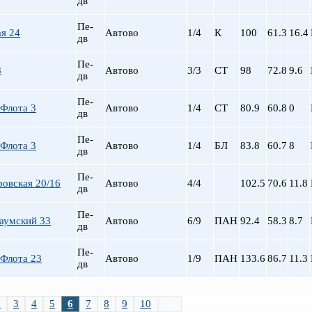
дв
Пе-
я 24
Автово
1/4
К
100
61.3
16.4
дв
Пе-
8
Автово
3/3
СТ
98
72.8
9.6
дв
Пе-
 Флота 3
Автово
1/4
СТ
80.9
60.8
0
дв
Пе-
 Флота 3
Автово
1/4
БЛ
83.8
60.7
8
дв
Пе-
овская 20/16
Автово
4/4
102.5
70.6
11.8
дв
Пе-
аумский 33
Автово
6/9
ПАН
92.4
58.3
8.7
дв
Пе-
 Флота 23
Автово
1/9
ПАН
133.6
86.7
11.3
дв
2
3
4
5
6
7
8
9
10
>>