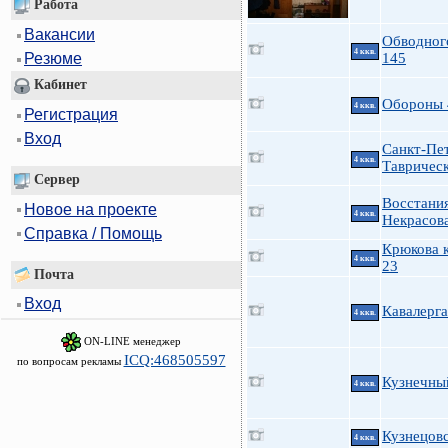
Работа
Вакансии
Обводног
4 ккв.
145
Резюме
Кабинет
Обороны 
4 ккв.
Регистрация
Вход
Санкт-Пе
4 ккв.
Таврическ
Сервер
Восстания
Новое на проекте
4 ккв.
Некрасов
Справка / Помощь
Крюкова к
4 ккв.
23
Почта
Вход
Кавалерга
4 ккв.
ON-LINE менеджер
ICQ:468505597
по вопросам рекламы
Кузнечный
4 ккв.
Кузнецовс
4 ккв.