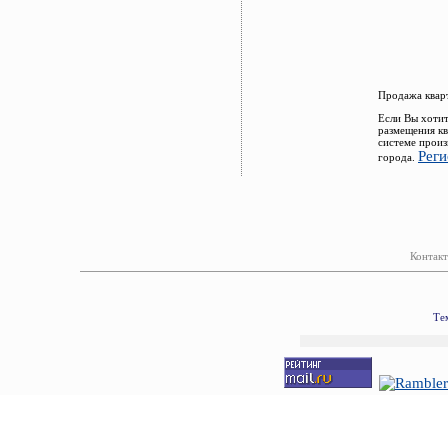
Продажа кварт
Если Вы хотит
размещения кв
системе произ
Реги
города.
Контакт
Те