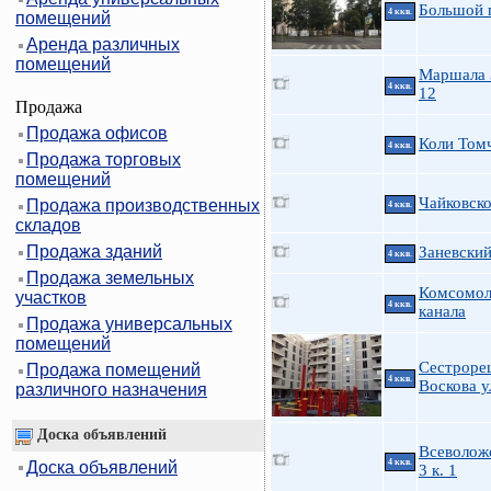
Большой п
4 ккв.
помещений
Аренда различных
помещений
Маршала 
4 ккв.
12
Продажа
Продажа офисов
Коли Томч
4 ккв.
Продажа торговых
помещений
Чайковско
Продажа производственных
4 ккв.
складов
Продажа зданий
Заневский
4 ккв.
Продажа земельных
Комсомол
участков
4 ккв.
канала
Продажа универсальных
помещений
Сестроре
Продажа помещений
4 ккв.
Воскова у
различного назначения
Доска объявлений
Всеволож
4 ккв.
Доска объявлений
3 к. 1