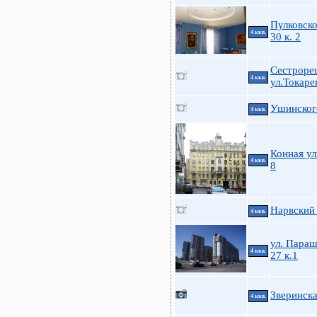
Пулковско
4 ккв.
30 к. 2
Сестроре
4 ккв.
ул.Токарев
Ушинского
4 ккв.
Конная ул
4 ккв.
8
Нарвский 
4 ккв.
ул. Пара
4 ккв.
27 к.1
Зверинска
4 ккв.