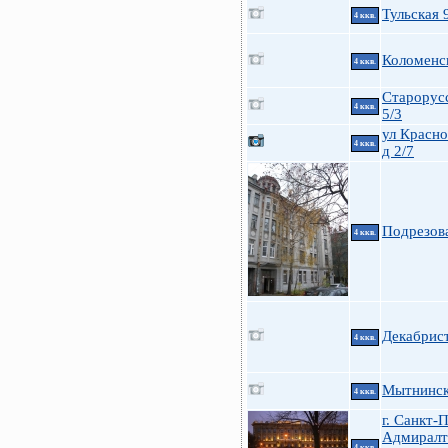
Тульская 
4 ккв.
Коломенск
4 ккв.
Старорусс
4 ккв.
5/3
ул Красно
4 ккв.
д 2/7
Подрезов
4 ккв.
Декабрист
4 ккв.
Мытнинска
4 ккв.
г. Санкт-
Адмиралт
4 ккв.