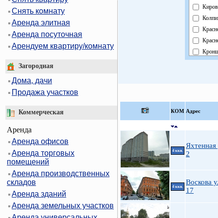
Киров
Снять комнату
Колпи
Аренда элитная
Красн
Аренда посуточная
Красн
Арендуем квартиру/комнату
Кронш
Курор
Загородная
Моско
Дома, дачи
Невск
Продажа участков
Облас
Павло
КOМ
Адрес
Коммерческая
Петро
Аренда
Петро
Аренда офисов
Примо
Яхтенная 
4 ккв.
Аренда торговых
Пушк
2
помещений
Фрунз
Аренда производственных
Центр
складов
Воскова у
4 ккв.
17
Аренда зданий
Аренда земельных участков
Аренда универсальных