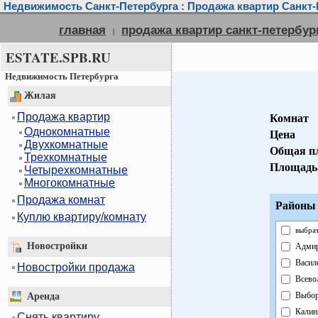
Недвижимость Санкт-Петербурга : Продажа квартир Санкт-
главная
продажа квартир санкт-петербур
|
ESTATE.SPB.RU
Недвижимость Петербурга
Жилая
Продажа квартир
Комнат
Однокомнатные
Цена
Двухкомнатные
Общая п
Трехкомнатные
Площадь
Четырехкомнатные
Многокомнатные
Продажа комнат
Районы 
Куплю квартиру/комнату
выбрат
Новостройки
Адмир
Васил
Новостройки продажа
Всево
Выбор
Аренда
Калин
Снять квартиру