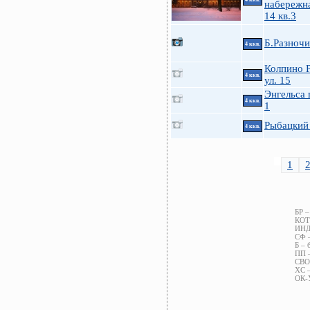
набережна
14 кв.3
Б.Разночи
4 ккв.
Колпино 
4 ккв.
ул. 15
Энгельса 
4 ккв.
1
Рыбацкий 
4 ккв.
1
БР –
КОТ 
ИНД 
СФ –
Б – 
ПП –
СВОБ
ХС –
ОК-У