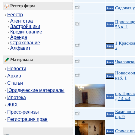
Реестр фирм
Садовая у
4 ккв.
Реестр
Агентства
Просвеще
4 ккв.
Застройщики
53 к. 1
Кредитование
Аренда
Страхование
1 Красно
4 ккв.
Алфавит
2
Материалы
Чкаловски
4 ккв.
Новости
Новосмол
Архив
4 ккв.
наб. 1
Статьи
Юридические материалы
пр. Прос
Ипотека
4 ккв.
д.14 к.4
ЖКХ
Каменноо
Пресс-релизы
4 ккв.
пр. 9
Регистрация прав
Стачек пр
4 ккв.