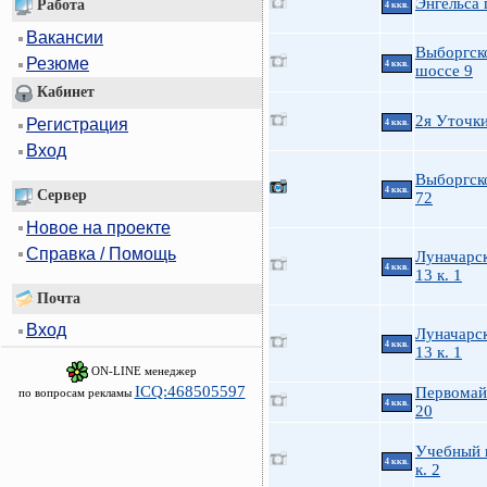
Энгельса 
Работа
4 ккв.
Вакансии
Выборгск
Резюме
4 ккв.
шоссе 9
Кабинет
2я Уточк
Регистрация
4 ккв.
Вход
Выборгско
4 ккв.
Сервер
72
Новое на проекте
Справка / Помощь
Луначарск
4 ккв.
13 к. 1
Почта
Вход
Луначарск
4 ккв.
13 к. 1
ON-LINE менеджер
ICQ:468505597
Первомайс
по вопросам рекламы
4 ккв.
20
Учебный 
4 ккв.
к. 2