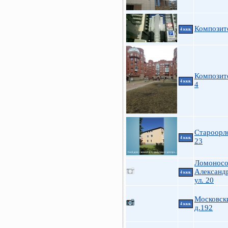
Композит
4 ккв.
Композито
4 ккв.
4
Староорл
4 ккв.
23
Ломоносов
Александ
4 ккв.
ул. 20
Московски
4 ккв.
д.192