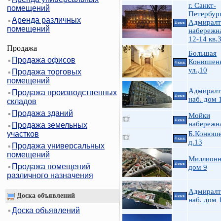
г. Санкт-
помещений
Петербург
Аренда различных
Адмиралт
4 ккв.
помещений
набережна
12-14 кв.
Продажа
Большая
Продажа офисов
Конюшен
4 ккв.
ул.,10
Продажа торговых
помещений
Адмиралт
Продажа производственных
4 ккв.
наб. дом 
складов
Продажа зданий
Мойки
4 ккв.
набережн
Продажа земельных
участков
Б.Конюше
4 ккв.
д.13
Продажа универсальных
помещений
Миллионн
4 ккв.
Продажа помещений
дом 9
различного назначения
Адмиралт
Доска объявлений
4 ккв.
наб. дом 
Доска объявлений