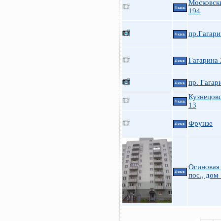
Московск
4 ккв.
194
пр.Гагари
4 ккв.
Гагарина 
4 ккв.
пр. Гагар
4 ккв.
Кузнецовс
4 ккв.
13
Фрунзе
4 ккв.
Осиновая
4 ккв.
пос., дом