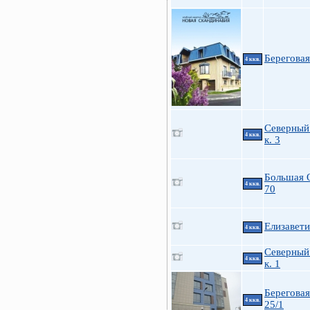
Береговая
4 ккв.
Северный 
4 ккв.
к. 3
Большая 
4 ккв.
70
Елизавети
4 ккв.
Северный 
4 ккв.
к. 1
Береговая
4 ккв.
25/1