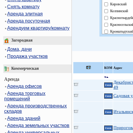
Кировский
Снять комнату
Колпинский
Аренда элитная
Красногвардей
Аренда посуточная
Красносельски
Арендуем квартиру/комнату
Кронштадтски
Курортный
Загородная
Московский
Дома, дачи
Невский
Продажа участков
Область
Павловский
КOМ
Адрес
Коммерческая
Петроградский
Аренда
Петродворцов
Декабрист
Аренда офисов
4 ккв.
Приморский
49
Аренда торговых
Пушкинский
Садовая у
4 ккв.
помещений
Фрунзенский
Аренда производственных
Центральный
складов
Итальянск
4 ккв.
Аренда зданий
Аренда земельных участков
Прирогова
4 ккв.
Аренда универсальных