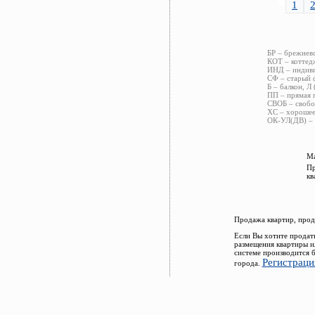
1
БР – брежнев
КОТ – коттед
ИНД – индиви
СФ – старый ф
Б – балкон, Л
ПП – прямая 
СВОБ – свобо
ХС – хорошее
ОК-УЛ(ДВ) – 
Ма
Пр
кв
Продажа квартир, прод
Если Вы хотите продат
размещения квартиры и
системе производится 
Регистраци
города.