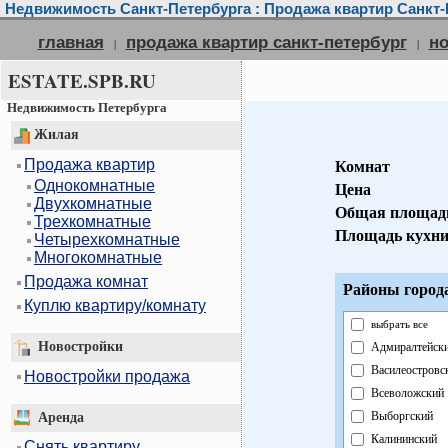
Недвижимость Санкт-Петербурга : Продажа квартир Санкт-
главная
продажа квартир санкт-петербург
но
|
|
ESTATE.SPB.RU
Недвижимость Петербурга
Жилая
Продажа квартир
Комнат
Однокомнатные
Цена
Двухкомнатные
Общая площад
Трехкомнатные
Площадь кухн
Четырехкомнатные
Многокомнатные
Продажа комнат
Районы город
Куплю квартиру/комнату
выбрать все
Новостройки
Адмиралтейск
Василеостровс
Новостройки продажа
Всеволожский
Выборгский
Аренда
Калининский
Снять квартиру