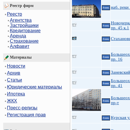
Реестр фирм
наб. реки
4 ккв.
Реестр
Агентства
Новочерк
Застройщики
4 ккв.
пр. 45 к.1
Кредитование
Аренда
Стаханов
4 ккв.
Страхование
Алфавит
Большеох
Материалы
4 ккв.
пр. 16
Новости
Заневский
Архив
4 ккв.
Статьи
Большеох
4 ккв.
пр. 41
Юридические материалы
Ипотека
Большеох
ЖКХ
4 ккв.
пр-т
Пресс-релизы
Регистрация прав
Курская у
4 ккв.