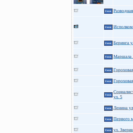
Разводная
4 ккв.
Исполкомс
4 ккв.
Беринга у
4 ккв.
Маршала 
4 ккв.
Гороховая
4 ккв.
Гороховая
4 ккв.
Социалис
4 ккв.
ул. 5
Ленина ул
4 ккв.
Первого м
4 ккв.
ул. Звери
4 ккв.