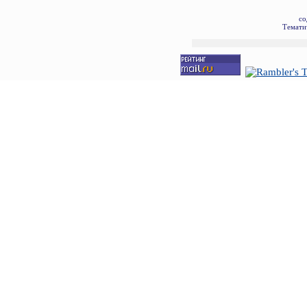
со
Темати