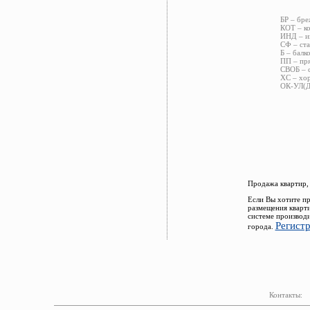
БР – бре
КОТ – ко
ИНД – ин
СФ – ста
Б – балк
ПП – пря
СВОБ – с
ХС – хор
ОК-УЛ(ДВ
Продажа квартир,
Если Вы хотите пр
размещения кварт
системе производи
Регист
города.
Контакты: