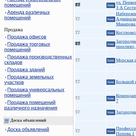
ул. Перво
помещений
4 ккв.
3 А Сест
Аренда различных
Набережн
помещений
Адмирала
4 ккв.
Макарова
Продажа
Костромс
4 ккв.
Продажа офисов
Загородн
Продажа торговых
4 ккв.
проспект,
помещений
Продажа производственных
Морская н
4 ккв.
складов
Продажа зданий
Продажа земельных
Большой 
участков
4 ккв.
Продажа универсальных
помещений
Комендан
4 ккв.
7
Продажа помещений
различного назначения
Загородн
4 ккв.
Доска объявлений
Профессо
Доска объявлений
4 ккв.
Попова 1