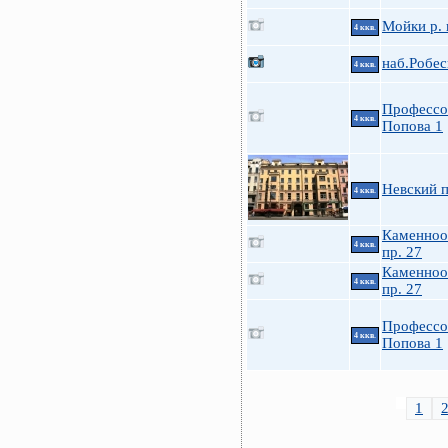
Мойки р. 
4 ккв.
наб.Робес
4 ккв.
Профессо
4 ккв.
Попова 1
Невский п
4 ккв.
Каменноо
4 ккв.
пр. 27
Каменноо
4 ккв.
пр. 27
Профессо
4 ккв.
Попова 1
1