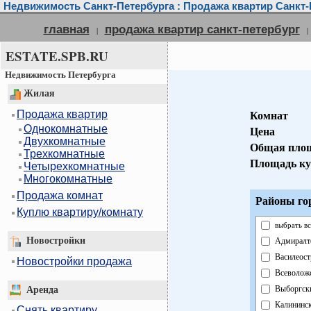
Недвижимость Санкт-Петербурга : Продажа квартир Санкт-
главная
продажа квартир санкт-петербург
|
|
ESTATE.SPB.RU
Недвижимость Петербурга
Жилая
Продажа квартир
Комнат
Однокомнатные
Цена
Двухкомнатные
Общая пло
Трехкомнатные
Площадь ку
Четырехкомнатные
Многокомнатные
Продажа комнат
Районы го
Куплю квартиру/комнату
выбрать вс
Новостройки
Адмиралт
Василеост
Новостройки продажа
Всеволож
Выборгск
Аренда
Калининс
Снять квартиру