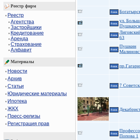
Реестр фирм
Богатырск
4 ккв.
Реестр
ул. Больш
Агентства
4 ккв.
Пушкарск
Застройщики
Лиговский
Кредитование
4 ккв.
63
Аренда
Страхование
Пушкин
Алфавит
4 ккв.
Малиновск
Материалы
пр.Гагари
4 ккв.
Новости
Архив
7 Советск
Статьи
4 ккв.
Юридические материалы
Ипотека
ЖКХ
Декабрист
4 ккв.
Пресс-релизы
Регистрация прав
Профессо
4 ккв.
Попова 1