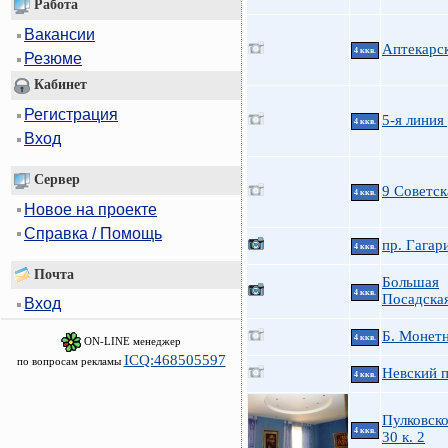
Работа
Вакансии
Аптекарск
4 ккв.
Резюме
Кабинет
Регистрация
5-я линия 
4 ккв.
Вход
Сервер
9 Советск
4 ккв.
Новое на проекте
Справка / Помощь
пр. Гагар
4 ккв.
Почта
Большая
4 ккв.
Посадская
Вход
Б. Монетн
4 ккв.
ON-LINE менеджер
ICQ:468505597
по вопросам рекламы
Невский п
4 ккв.
Пулковско
4 ккв.
30 к. 2