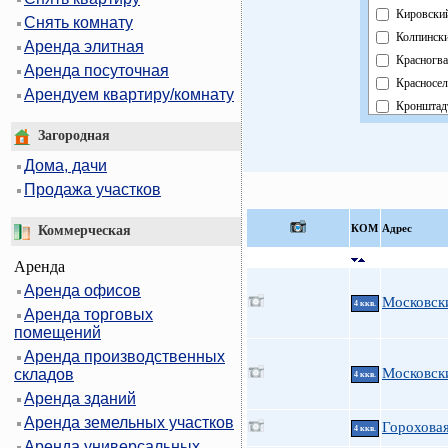
Кировски
Снять комнату
Колпинск
Аренда элитная
Красногва
Аренда посуточная
Красносел
Арендуем квартиру/комнату
Кронштад
Курортны
Загородная
Московск
Дома, дачи
Невский
Продажа участков
Область
Павловск
КOМ
Адрес
Коммерческая
Петрогра
Аренда
Петродво
Аренда офисов
Приморск
Московски
4 ккв.
Аренда торговых
Пушкинск
помещений
Фрунзенс
Аренда производственных
Централь
Московски
складов
4 ккв.
Аренда зданий
Аренда земельных участков
Гороховая
4 ккв.
Аренда универсальных