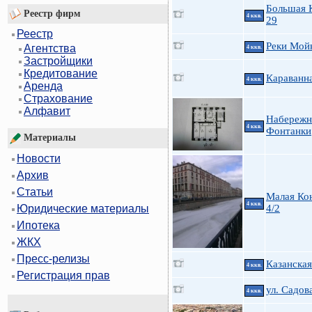
Большая 
Реестр фирм
4 ккв.
29
Реестр
Реки Мойк
Агентства
4 ккв.
Застройщики
Кредитование
Караванн
4 ккв.
Аренда
Страхование
Алфавит
Набережн
4 ккв.
Фонтанки
Материалы
Новости
Архив
Статьи
Малая Ко
4 ккв.
4/2
Юридические материалы
Ипотека
ЖКХ
Пресс-релизы
Казанская
4 ккв.
Регистрация прав
ул. Садов
4 ккв.