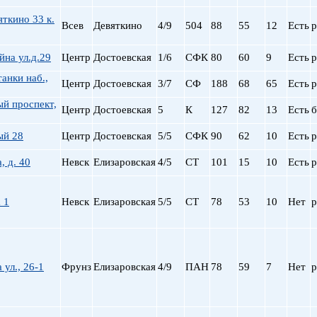
ткино 33 к.
Всев
Девяткино
4/9
504
88
55
12
Есть
р
на ул.д.29
Центр
Достоевская
1/6
СФК
80
60
9
Есть
р
анки наб.,
Центр
Достоевская
3/7
СФ
188
68
65
Есть
р
й проспект,
Центр
Достоевская
5
К
127
82
13
Есть
б
ый 28
Центр
Достоевская
5/5
СФК
90
62
10
Есть
р
, д. 40
Невск
Елизаровская
4/5
СТ
101
15
10
Есть
р
 1
Невск
Елизаровская
5/5
СТ
78
53
10
Нет
р
 ул., 26-1
Фрунз
Елизаровская
4/9
ПАН
78
59
7
Нет
р