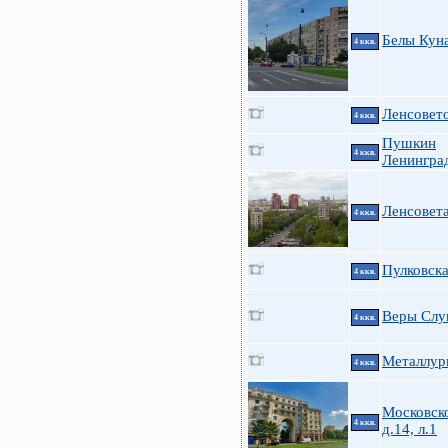
Белы Куна 
4 ккв.
Ленсовето
4 ккв.
Пушкин
4 ккв.
Ленинград
Ленсовета
4 ккв.
Пулковска
4 ккв.
Веры Слу
4 ккв.
Металлург
4 ккв.
Московск
4 ккв.
д.14, л.1