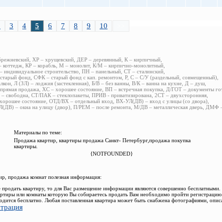
2
3
4
5
6
7
8
9
10
>>
брежневский, ХР – хрущевский, ДЕР – деревянный, К – кирпичный,
 коттедж, КР – корабль, М – монолит, К/М – кирпично-монолитный,
 индивидуальное строительство, ПН – панельный, СТ – сталинский,
старый фонд, СФК – старый фонд с кап. ремонтом, Р, С – С/У (раздельный, совмещенный),
алкон, Л (ЗЛ) – лоджия (застекленная), Б/В – без ванны, В/К – ванна на кухне, Д – душ,
прямая продажа, ХС – хорошее состояние, ВП – встречная покупка, Д/ГОТ – документы го
– свободна, СТ/ПАК – стеклопакеты, ПРИВ - приватизирована, 2СТ – двухсторонняя,
хорошее состояние, ОТД/ВХ – отдельный вход, ВХ-УЛ(ДВ) – вход с улицы (со двора),
(ДВ) – окна на улицу (двор), П/РЕМ – после ремонта, М/ДВ – металлическая дверь, ДМФ
Материалы по теме:
Продажа квартир, квартиры продажа Санкт- Петербург,продажа покупка
квартиры.
{NOTFOUNDED}
р, продажа комнат полезная информация:
 продать квартиру, то для Вас размещение информации являются совершенно бесплатными.
ртиры или комнаты которую Вы собираетесь продать Вам необходимо пройти регистрацию.
одится бесплатно. Любая поставленная квартира может быть снабжена фотографиями, опис
страция