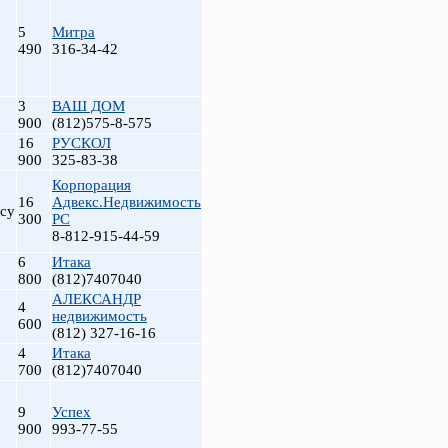
5
Митра
490
316-34-42
3
ВАШ ДОМ
900
(812)575-8-575
16
РУСКОЛ
900
325-83-38
Корпорация
16
Адвекс.Недвижимость
су
300
РС
8-812-915-44-59
6
Итака
800
(812)7407040
АЛЕКСАНДР
4
недвижимость
600
(812) 327-16-16
4
Итака
700
(812)7407040
9
Успех
900
993-77-55