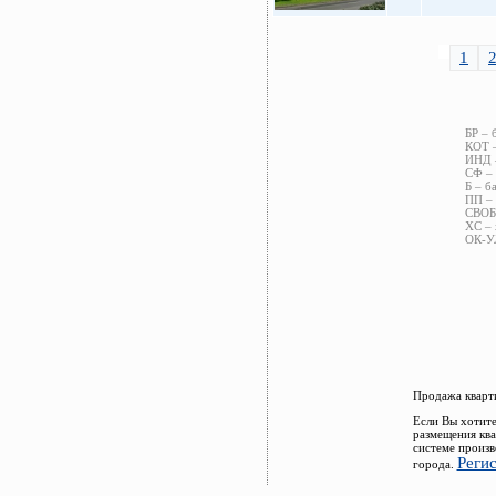
1
БР – 
КОТ –
ИНД –
СФ – 
Б – б
ПП – 
СВОБ 
ХС – 
ОК-УЛ
Продажа кварти
Если Вы хотите
размещения ква
системе произв
Реги
города.