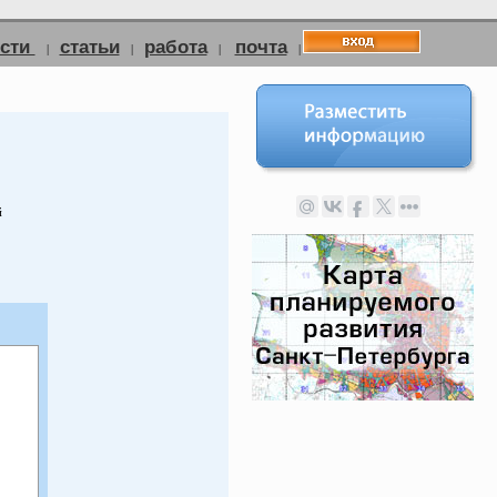
ости
статьи
работа
почта
|
|
|
|
й