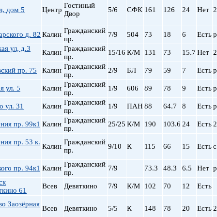
Гостиный
л, дом 5
Центр
5/6
СФК
161
126
24
Нет
2
Двор
Гражданский
арского д. 82
Калин
7/9
504
73
18
6
Есть
р
пр.
ая ул, д.3
Гражданский
Калин
15/16
К/М
131
73
15.7
Нет
2
пр.
Гражданский
ский пр. 75
Калин
2/9
БЛ
79
59
7
Есть
р
пр.
Гражданский
 ул. 5
Калин
1/9
606
89
78
9
Есть
р
пр.
Гражданский
 ул. 31
Калин
1/9
ПАН
88
64.7
8
Есть
р
пр.
Гражданский
ния пр. 99к1
Калин
25/25
К/М
190
103.6
24
Есть
2
пр.
ия пр. 53 к.
Гражданский
Калин
9/10
К
115
66
15
Есть
с
пр.
Гражданский
ого пр. 94к1
Калин
7/9
73.3
48.3
6.5
Нет
р
пр.
ск
Всев
Девяткино
7/9
К/М
102
70
12
Есть
ткино 61
во Заозёрная
Всев
Девяткино
5/5
К
148
78
20
Есть
2