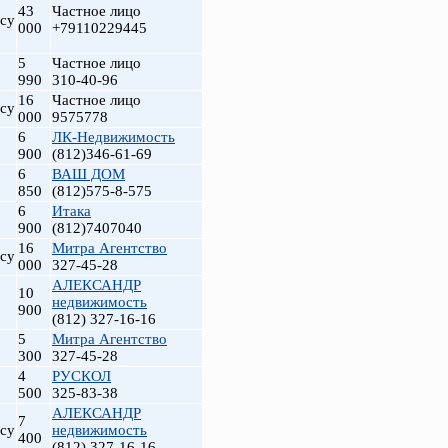
43
Частное лицо
су
000
+79110229445
5
Частное лицо
990
310-40-96
16
Частное лицо
су
000
9575778
6
ЛК-Недвижимость
900
(812)346-61-69
6
ВАШ ДОМ
850
(812)575-8-575
6
Итака
900
(812)7407040
16
Митра Агентство
су
000
327-45-28
АЛЕКСАНДР
10
недвижимость
900
(812) 327-16-16
5
Митра Агентство
300
327-45-28
4
РУСКОЛ
500
325-83-38
АЛЕКСАНДР
7
су
недвижимость
400
(812) 327-16-16