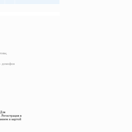
товы,
 – домофон
 Для
 Регистрация в
анием и картой