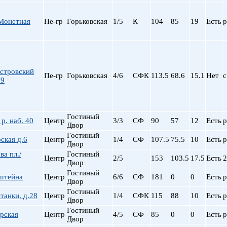
Сталинский
Маяковская
Старый фонд (СФ)
Московская
Монетная
Пе-гр
Горьковская
1/5
К
104
85
19
Есть
р
Хрущевка
Московские ворота
Нарвская
Невский пр.
Новочеркасская
стровский
Обводный Канал
Пе-гр
Горьковская
4/6
СФК
113.5
68.6
15.1
Нет
с
 9
Обухово
Озерки
Парк Победы
Гостиный
Парнас
р. наб. 40
Центр
3/3
СФ
90
57
12
Есть
р
Двор
Петроградская
Гостиный
рская д.6
Центр
1/4
СФ
107.5
75.5
10
Есть
р
Пионерская
Двор
пл. Ал. Невского
а пл./
Гостиный
Центр
2/5
153
103.5
17.5
Есть
2
Двор
пл. Восстания
Гостиный
нштейна
Центр
6/6
СФ
181
0
пл. Ленина
0
Есть
р
Двор
пл. Мужества
Гостиный
танки, д.28
Центр
1/4
СФК
115
88
10
Есть
р
Двор
Политехническая
Гостиный
пр. Большевиков
рская
Центр
4/5
СФ
85
0
0
Есть
р
Двор
пр. Ветеранов