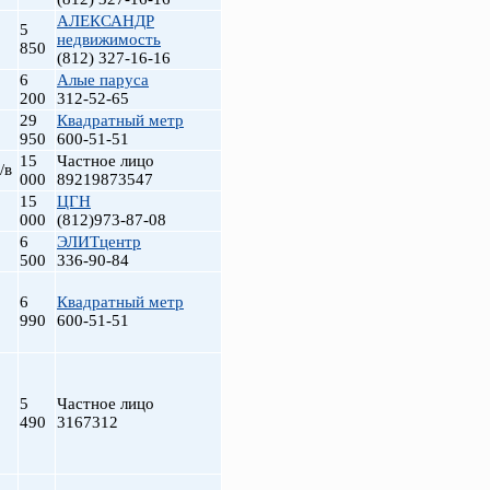
АЛЕКСАНДР
5
недвижимость
850
(812) 327-16-16
6
Алые паруса
200
312-52-65
29
Квадратный метр
950
600-51-51
15
Частное лицо
/в
000
89219873547
15
ЦГН
000
(812)973-87-08
6
ЭЛИТцентр
500
336-90-84
6
Квадратный метр
990
600-51-51
5
Частное лицо
490
3167312