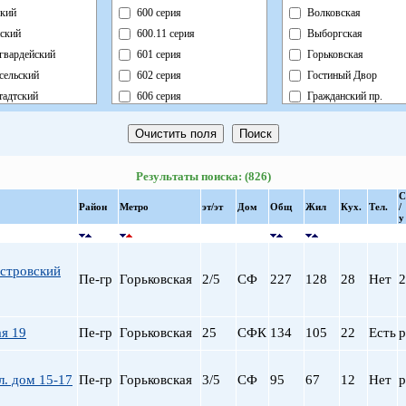
кий
600 серия
Волковская
ский
600.11 серия
Выборгская
гвардейский
601 серия
Горьковская
сельский
602 серия
Гостиный Двор
адтский
606 серия
Гражданский пр.
ный
Блочный
Девяткино
ский
Брежневка
Достоевская
й
Деревянный
Елизаровская
Результаты поиска: (826)
ь
Индивидуальный
Звездная
С
ский
Кирпично-Монолитный
Звенигородская
Район
Метро
эт/эт
Дом
Общ
Жил
Кух.
Тел.
/
у
радский
Кирпичный
Кировский завод
ворцовый
Корабль
Комендантский пр.
рский
Коттедж
Крестовский о-в
стровский
Пе-гр
Горьковская
2/5
СФ
227
128
28
Нет
2
нский
Монолит
Купчино
нский
Немецкий
Ладожская
льный
Новый Блочный
Ленинский пр.
я 19
Пе-гр
Горьковская
25
СФК
134
105
22
Есть
р
Панельный
Лесная
Реконструкция
Лиговский пр.
л. дом 15-17
Пе-гр
Горьковская
3/5
СФ
95
67
12
Нет
р
Ст.Фонд Кап.Рем.
Ломоносовская