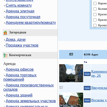
Кировс
Снять комнату
Колпин
Аренда элитная
Красно
Аренда посуточная
Красно
Арендуем квартиру/комнату
Кроншт
Курорт
Загородная
Москов
Дома, дачи
Невски
Продажа участков
Област
Павлов
КOМ
Адрес
Коммерческая
Петрог
Аренда
Петрод
Аренда офисов
Примо
Каменноо
4 ккв.
Аренда торговых
Пушки
пр, 26
помещений
Фрунзе
Аренда производственных
Центра
Введенска
4 ккв.
складов
Аренда зданий
Воскова у
Аренда земельных участков
4 ккв.
Аренда универсальных