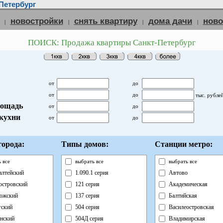
Петербург
новостройки
снять квартиру
дома дачи
нов
|
|
|
|
ПОИСК: Продажа квартиры Санкт-Петербург
от
до
от
до
тыс. рубле
ощадь
от
до
кухни
от
до
орода:
Типы домов:
Станции метро:
 все
выбрать все
выбрать все
лтейский
1.090.1 серия
Автово
островский
121 серия
Академическая
ожский
137 серия
Балтийская
ский
504 серия
Василеостровская
нский
504Д серия
Владимирская