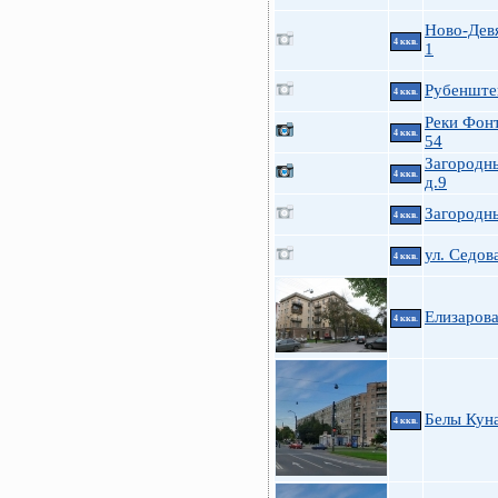
Ново-Девя
4 ккв.
1
Рубенштей
4 ккв.
Реки Фонт
4 ккв.
54
Загородны
4 ккв.
д.9
Загородн
4 ккв.
ул. Седова
4 ккв.
Елизарова
4 ккв.
Белы Куна
4 ккв.