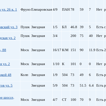
ул. 26 к. 1
Фрунз
Елизаровская
4/9
ПАН
78
59
7
Нет
р
вский ул. 3
Пушк
Звездная
1/5
БЛ
46.8
39
5
Есть
с
Пушк
Звездная
3/4
200
75
40
Нет
р
ская ул. 2
, 88
Моск
Звездная
16/17
К/М
151
90
11.9
Есть
2
я ул. 2
Моск
Звездная
1/10
К
101
0
0
Нет
р
цкой 48
Колп
Звездная
1/9
504
73
49
6
Есть
р
ов ул. 5
Звездная
5/9
504
73
51.5
6.4
Есть
р
ое шоссе,
Моск
Звездная
4/7
СТ
100
70
9
Есть
р