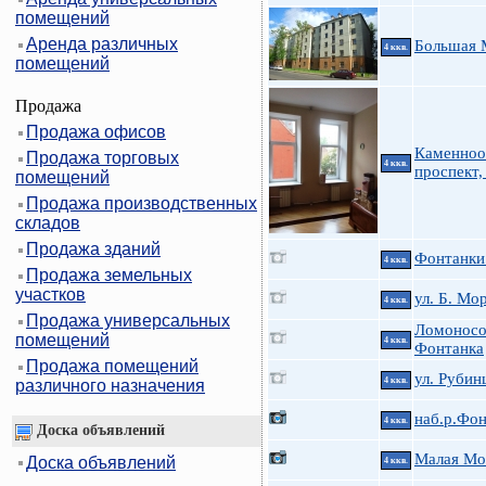
помещений
Аренда различных
Большая 
4 ккв.
помещений
Продажа
Продажа офисов
Каменноо
Продажа торговых
4 ккв.
проспект,
помещений
Продажа производственных
складов
Продажа зданий
Фонтанки 
4 ккв.
Продажа земельных
участков
ул. Б. Мо
4 ккв.
Продажа универсальных
Ломоносов
помещений
4 ккв.
Фонтанка
Продажа помещений
ул. Руби
4 ккв.
различного назначения
наб.р.Фон
4 ккв.
Доска объявлений
Малая Мо
Доска объявлений
4 ккв.