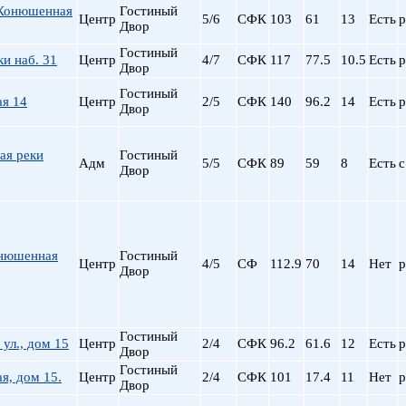
Конюшенная
Гостиный
пр. Просвещения
Центр
5/6
СФК
103
61
13
Есть
р
Двор
Приморская
Гостиный
Пролетарская
и наб. 31
Центр
4/7
СФК
117
77.5
10.5
Есть
р
Двор
Пушкинская
Гостиный
Рыбацкое
ая 14
Центр
2/5
СФК
140
96.2
14
Есть
р
Двор
Садовая
Сенная пл.
ая реки
Гостиный
Спортивная
Адм
5/5
СФК
89
59
8
Есть
с
Двор
Старая Деревня
Технологический ин-
Удельная
ул. Дыбенко
нюшенная
Гостиный
Центр
4/5
СФ
112.9
70
14
Нет
р
Фрунзенская
Двор
Черная речка
Чернышевская
Чкаловская
Гостиный
 ул., дом 15
Центр
2/4
СФК
96.2
61.6
12
Есть
р
Электросила
Двор
Гостиный
ая, дом 15.
Центр
2/4
СФК
101
17.4
11
Нет
р
Двор