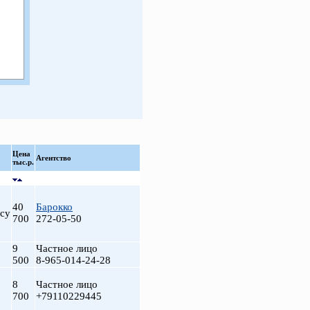
Цена
Агентство
тыс.р.
40
Барокко
су
700
272-05-50
9
Частное лицо
500
8-965-014-24-28
8
Частное лицо
700
+79110229445