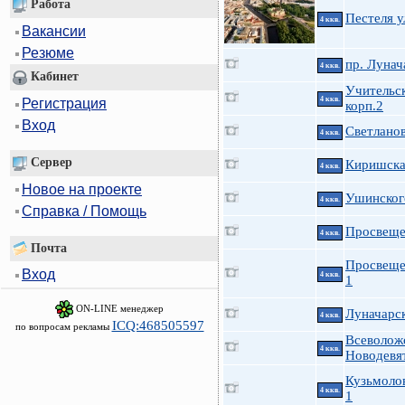
Работа
Пестеля у
4 ккв.
Вакансии
Резюме
пр. Лунач
4 ккв.
Кабинет
Учительск
4 ккв.
Регистрация
корп.2
Вход
Светланов
4 ккв.
Сервер
Киришская
4 ккв.
Новое на проекте
Ушинского
4 ккв.
Справка / Помощь
Просвеще
4 ккв.
Почта
Просвещен
Вход
4 ккв.
1
ON-LINE менеджер
Луначарск
4 ккв.
ICQ:468505597
по вопросам рекламы
Всеволож
4 ккв.
Новодевя
Кузьмоло
4 ккв.
1