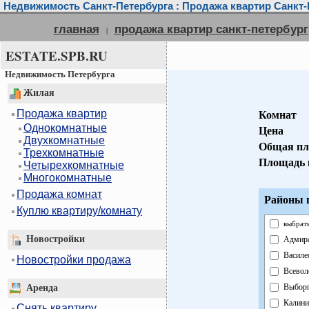
Недвижимость Санкт-Петербурга : Продажа квартир Санкт-
главная
продажа квартир санкт-петербург
|
ESTATE.SPB.RU
Недвижимость Петербурга
Жилая
Продажа квартир
Комнат
Однокомнатные
Цена
Двухкомнатные
Общая пл
Трехкомнатные
Площадь 
Четырехкомнатные
Многокомнатные
Продажа комнат
Районы г
Куплю квартиру/комнату
выбрать
Новостройки
Адмира
Василе
Новостройки продажа
Всевол
Выборг
Аренда
Калини
Снять квартиру