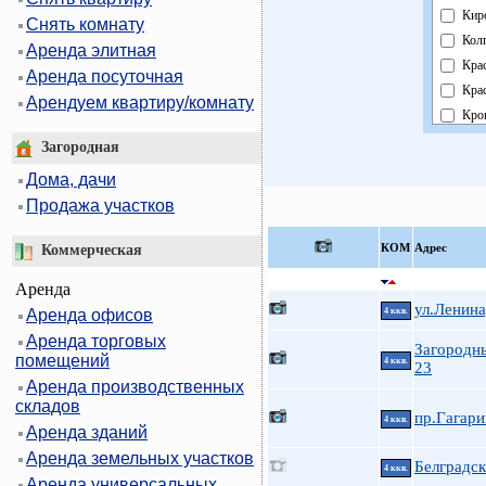
Кир
Снять комнату
Кол
Аренда элитная
Кра
Аренда посуточная
Кра
Арендуем квартиру/комнату
Кро
Кур
Загородная
Мос
Дома, дачи
Нев
Продажа участков
Обл
Пав
КOМ
Адрес
Коммерческая
Пет
Аренда
Пет
ул.Ленина
Аренда офисов
4 ккв.
При
Аренда торговых
Пуш
Загородн
помещений
4 ккв.
Фру
23
Аренда производственных
Цен
складов
пр.Гагари
4 ккв.
Аренда зданий
Аренда земельных участков
Белградск
4 ккв.
Аренда универсальных