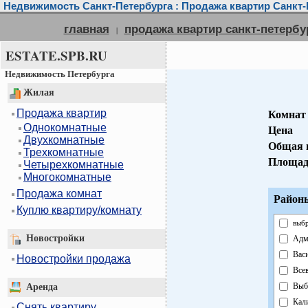
Недвижимость Санкт-Петербурга : Продажа квартир Санкт-
главная
продажа квартир санкт-петербу
|
ESTATE.SPB.RU
Недвижимость Петербурга
Жилая
Продажа квартир
Комнат
Однокомнатные
Цена
Двухкомнатные
Общая 
Трехкомнатные
Площад
Четырехкомнатные
Многокомнатные
Продажа комнат
Районы
Куплю квартиру/комнату
выбр
Новостройки
Адм
Вас
Новостройки продажа
Все
Выб
Аренда
Кал
Снять квартиру