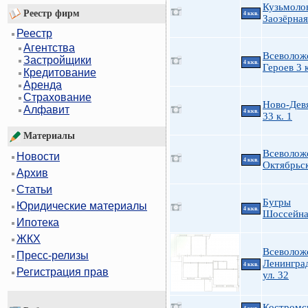
Кузьмоло
Реестр фирм
4 ккв.
Заозёрная
Реестр
Агентства
Всеволож
Застройщики
4 ккв.
Героев 3 к
Кредитование
Аренда
Страхование
Ново-Дев
Алфавит
4 ккв.
33 к. 1
Материалы
Всеволож
Новости
4 ккв.
Октябрьс
Архив
Статьи
Бугры
Юридические материалы
4 ккв.
Шоссейна
Ипотека
ЖКХ
Всеволож
Пресс-релизы
Ленингра
4 ккв.
Регистрация прав
ул. 32
Костромс