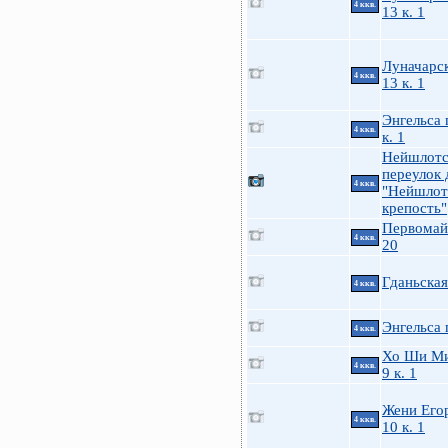
4 ккв.
13 к. 1
Луначарск
4 ккв.
13 к. 1
Энгельса 
4 ккв.
к. 1
Нейшлотс
переулок 
4 ккв.
"Нейшлот
крепость"
Первомайс
4 ккв.
20
Гданьская
4 ккв.
Энгельса 
4 ккв.
Хо Ши Ми
4 ккв.
9 к. 1
Жени Его
4 ккв.
10 к. 1