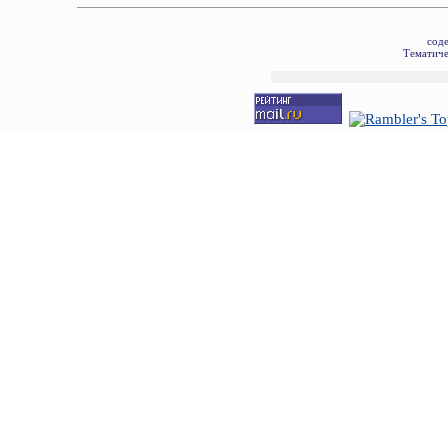
сод
Тематиче