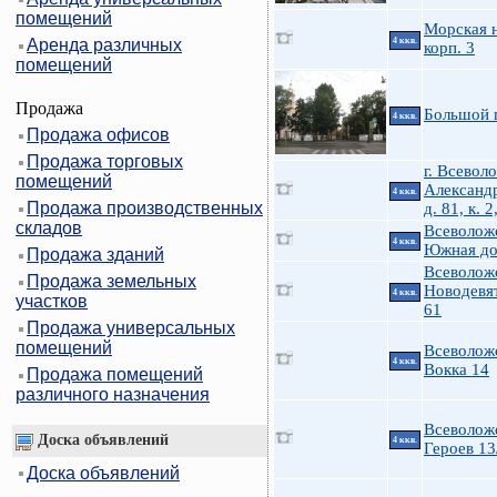
помещений
Морская н
Аренда различных
4 ккв.
корп. 3
помещений
Продажа
Большой п
4 ккв.
Продажа офисов
Продажа торговых
г. Всеволо
помещений
Александр
4 ккв.
Продажа производственных
д. 81, к. 2
складов
Всеволожс
4 ккв.
Южная до
Продажа зданий
Всеволож
Продажа земельных
Новодевя
4 ккв.
участков
61
Продажа универсальных
помещений
Всеволож
4 ккв.
Вокка 14
Продажа помещений
различного назначения
Всеволож
Доска объявлений
4 ккв.
Героев 13
Доска объявлений