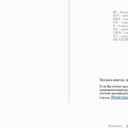
БР – бреж
КОТ – кот
ИНД – инд
СФ – стар
Б – балкон
ПП – прям
СВОБ – св
ХС – хоро
ОК-УЛ(ДВ)
Продажа квартир, п
Если Вы хотите про
размещения квартир
системе производит
Регистра
города.
Контакты:
К