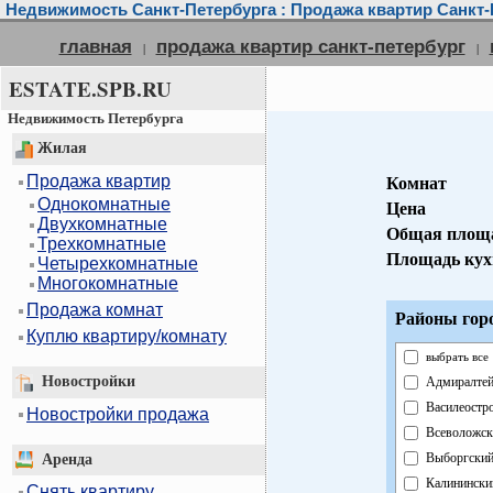
Недвижимость Санкт-Петербурга : Продажа квартир Санкт-
главная
продажа квартир санкт-петербург
|
|
ESTATE.SPB.RU
Недвижимость Петербурга
Жилая
Продажа квартир
Комнат
Однокомнатные
Цена
Двухкомнатные
Общая площ
Трехкомнатные
Площадь кух
Четырехкомнатные
Многокомнатные
Продажа комнат
Районы гор
Куплю квартиру/комнату
выбрать все
Новостройки
Адмиралтей
Василеостр
Новостройки продажа
Всеволожск
Выборгски
Аренда
Калинински
Снять квартиру