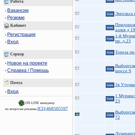
4 ккв.
Работа
Вакансии
Энгельса 
4 ккв.
Резюме
Придоро
Кабинет
4 ккв.
аллея д 1
Регистрация
1-й Мури
4 ккв.
пр. д.23
Вход
Тореза пр
4 ккв.
Сервер
Новое на проекте
Выборгск
4 ккв.
Справка / Помощь
шоссе 9
Почта
2я Уточк
4 ккв.
Вход
1 Муринс
4 ккв.
23
ON-LINE менеджер
ICQ:468505597
по вопросам рекламы
Выборгско
4 ккв.
72
Луначарск