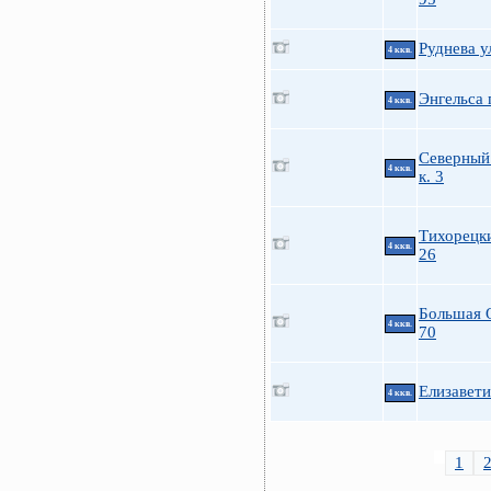
Руднева у
4 ккв.
Энгельса 
4 ккв.
Северный 
4 ккв.
к. 3
Тихорецки
4 ккв.
26
Большая 
4 ккв.
70
Елизавети
4 ккв.
1