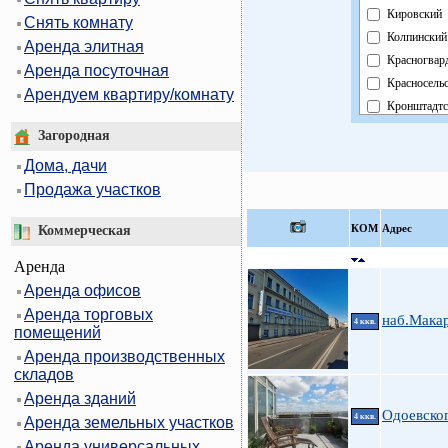
Кировский
Снять комнату
Колпинский
Аренда элитная
Красногвар
Аренда посуточная
Красносель
Арендуем квартиру/комнату
Кронштадтс
Курортный
Загородная
Московски
Дома, дачи
Невский
Продажа участков
Область
Павловский
КOМ
Адрес
Коммерческая
Петроградс
Аренда
Петродвор
Аренда офисов
Приморски
Аренда торговых
Пушкински
наб.Мака
4 ккв.
помещений
Фрунзенски
Аренда производственных
Центральны
складов
Аренда зданий
Одоевско
4 ккв.
Аренда земельных участков
Аренда универсальных