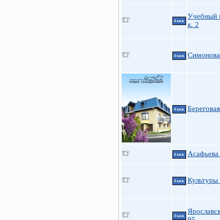
Учебный 
4 ккв.
к. 2
Симонова 
4 ккв.
Береговая
4 ккв.
Асафьева 
4 ккв.
Культуры 
4 ккв.
Ярославск
4 ккв.
95