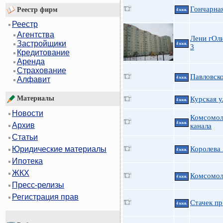
Гончарна
Реестр фирм
4 ккв.
Реестр
Агентства
Лени гОли
Застройщики
4 ккв.
3
Кредитование
Аренда
Страхование
Павловско
4 ккв.
Алфавит
Материалы
Курская у
4 ккв.
Новости
Комсомол
4 ккв.
Архив
канала
Статьи
Королева
Юридические материалы
4 ккв.
Ипотека
ЖКХ
Комсомол
4 ккв.
Пресс-релизы
Регистрация прав
Стачек пр.
4 ккв.