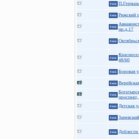
П.Германа
4 ккв.
Рижский п
4 ккв.
Авиаконс
4 ккв.
пр.д.17
Октябрьс
4 ккв.
Красносе
4 ккв.
48/60
Боровая у
4 ккв.
Верейская
4 ккв.
Богатырс
4 ккв.
проспект,
Детская у
4 ккв.
Заневский
4 ккв.
Доблести 
4 ккв.