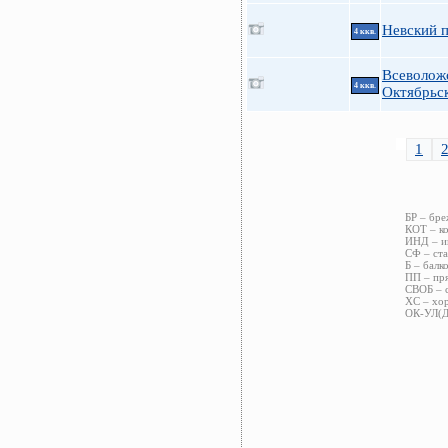
Невский п
4 ккв.
Всеволож
4 ккв.
Октябрьс
1
БР – бре
КОТ – ко
ИНД – ин
СФ – ста
Б – балк
ПП – пря
СВОБ – с
ХС – хор
ОК-УЛ(ДВ