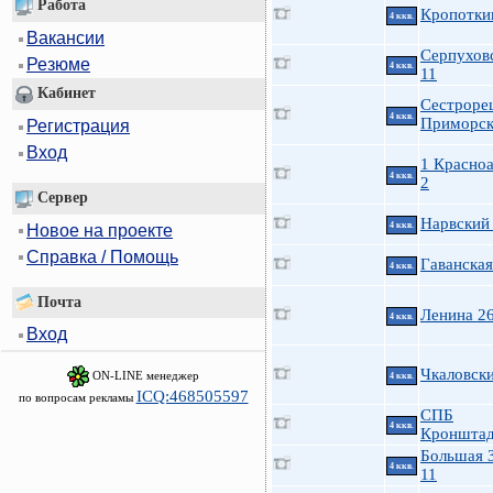
Работа
Кропотки
4 ккв.
Вакансии
Серпуховс
Резюме
4 ккв.
11
Кабинет
Сестроре
4 ккв.
Приморск
Регистрация
Вход
1 Красно
4 ккв.
2
Сервер
Нарвский 
4 ккв.
Новое на проекте
Справка / Помощь
Гаванская
4 ккв.
Почта
Ленина 2
4 ккв.
Вход
Чкаловск
ON-LINE менеджер
4 ккв.
ICQ:468505597
по вопросам рекламы
СПБ
4 ккв.
Кронштад
Большая 
4 ккв.
11