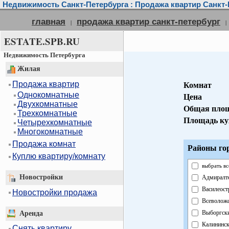
Недвижимость Санкт-Петербурга : Продажа квартир Санкт-
главная
продажа квартир санкт-петербург
|
|
ESTATE.SPB.RU
Недвижимость Петербурга
Жилая
Продажа квартир
Комнат
Однокомнатные
Цена
Двухкомнатные
Общая пло
Трехкомнатные
Площадь ку
Четырехкомнатные
Многокомнатные
Продажа комнат
Районы го
Куплю квартиру/комнату
выбрать вс
Новостройки
Адмиралт
Василеост
Новостройки продажа
Всеволож
Выборгск
Аренда
Калининс
Снять квартиру