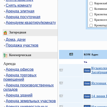
Кировски
Снять комнату
Колпинск
Аренда элитная
Красногва
Аренда посуточная
Красносел
Арендуем квартиру/комнату
Кронштад
Курортны
Загородная
Московск
Дома, дачи
Невский
Продажа участков
Область
Павловск
КOМ
Адрес
Коммерческая
Петроград
Аренда
Петродво
Кузьмоло
Аренда офисов
Приморск
4 ккв.
Заозёрная
Аренда торговых
Пушкинск
помещений
Фрунзенс
Яхтенная 
4 ккв.
Аренда производственных
Централь
складов
Аренда зданий
14 линия 
4 ккв.
Аренда земельных участков
Аренда универсальных
Ильюшина