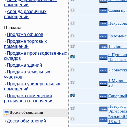
4 ккв.
помещений
Славы пр.
Аренда различных
4 ккв.
помещений
Некрасов
4 ккв.
Продажа
Продажа офисов
Коломенск
4 ккв.
Продажа торговых
помещений
14 Линия
4 ккв.
Продажа производственных
г. Пушкин
складов
4 ккв.
Павловско
Продажа зданий
7 советск
4 ккв.
Продажа земельных
участков
1 Муринс
Продажа универсальных
4 ккв.
23
помещений
Продажа помещений
Саперный 
4 ккв.
различного назначения
Петергоф
4 ккв.
Эрлеровск
Доска объявлений
Большой П
4 ккв.
Доска объявлений
16 к. 1