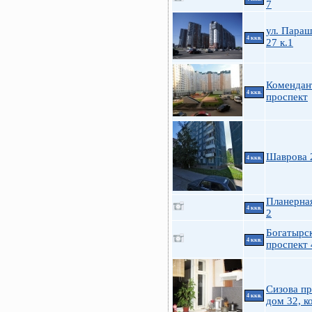
7
ул. Пара
4 ккв.
27 к.1
Комендан
4 ккв.
проспект
Шаврова 
4 ккв.
Планерная
4 ккв.
2
Богатырс
4 ккв.
проспект 
Сизова пр
4 ккв.
дом 32, к