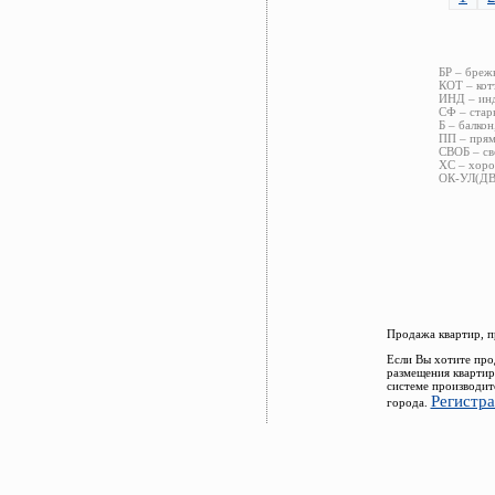
БР – бреж
КОТ – кот
ИНД – инд
СФ – стар
Б – балкон
ПП – прям
СВОБ – св
ХС – хоро
ОК-УЛ(ДВ)
Продажа квартир, п
Если Вы хотите про
размещения квартир
системе производит
Регистр
города.