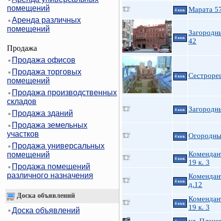
помещений
Марата 5
4 ккв.
Аренда различных
помещений
Загородны
4 ккв.
42
Продажа
Продажа офисов
Продажа торговых
Сестроре
4 ккв.
помещений
Продажа производственных
складов
Загородны
4 ккв.
Продажа зданий
Продажа земельных
участков
Огородны
4 ккв.
Продажа универсальных
Комендан
помещений
4 ккв.
19 к. 3
Продажа помещений
различного назначения
Комендант
4 ккв.
д.12
Доска объявлений
Комендан
4 ккв.
19 к. 3
Доска объявлений