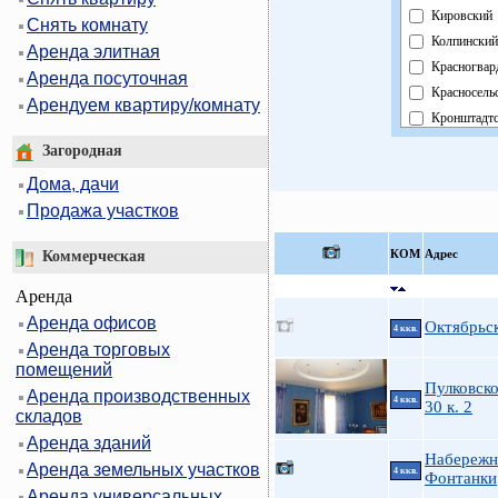
Кировский
Снять комнату
Колпинский
Аренда элитная
Красногвар
Аренда посуточная
Красносель
Арендуем квартиру/комнату
Кронштадт
Курортный
Загородная
Московски
Дома, дачи
Невский
Продажа участков
Область
Павловски
КOМ
Адрес
Коммерческая
Петроградс
Аренда
Петродвор
Аренда офисов
Приморски
Октябрьс
4 ккв.
Аренда торговых
Пушкински
помещений
Фрунзенски
Пулковско
Аренда производственных
Центральн
4 ккв.
30 к. 2
складов
Аренда зданий
Набережн
Аренда земельных участков
4 ккв.
Фонтанки
Аренда универсальных