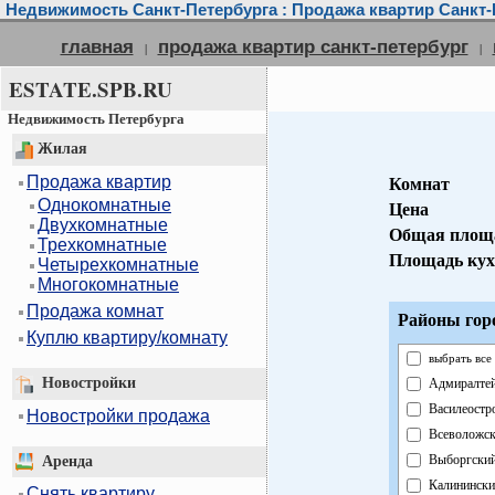
Недвижимость Санкт-Петербурга : Продажа квартир Санкт-
главная
продажа квартир санкт-петербург
|
|
ESTATE.SPB.RU
Недвижимость Петербурга
Жилая
Продажа квартир
Комнат
Однокомнатные
Цена
Двухкомнатные
Общая площ
Трехкомнатные
Площадь кух
Четырехкомнатные
Многокомнатные
Продажа комнат
Районы гор
Куплю квартиру/комнату
выбрать все
Новостройки
Адмиралте
Василеостр
Новостройки продажа
Всеволожс
Выборгски
Аренда
Калинински
Снять квартиру