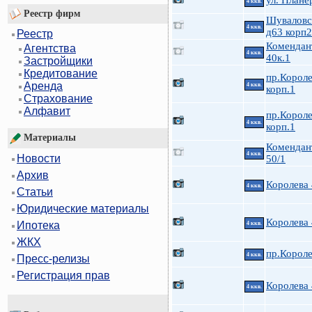
ул. Плане
4 ккв.
Реестр фирм
Шуваловс
4 ккв.
д63 корп2
Реестр
Комендан
Агентства
4 ккв.
40к.1
Застройщики
Кредитование
пр.Короле
Аренда
4 ккв.
корп.1
Страхование
Алфавит
пр.Короле
4 ккв.
корп.1
Материалы
Комендан
4 ккв.
Новости
50/1
Архив
Королева
4 ккв.
Статьи
Юридические материалы
Королева
Ипотека
4 ккв.
ЖКХ
пр.Короле
4 ккв.
Пресс-релизы
Регистрация прав
Королева
4 ккв.