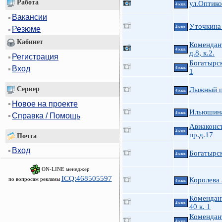
Работа
ул.Оптико
4 ккв.
Вакансии
Уточкина
4 ккв.
Резюме
Кабинет
Комендан
4 ккв.
д.8, к.2.
Регистрация
Богатырск
Вход
4 ккв.
1
Сервер
Лыжный п
4 ккв.
Новое на проекте
Ильюшина
4 ккв.
Справка / Помощь
Авиаконс
4 ккв.
пр.д.17
Почта
Вход
Богатырск
4 ккв.
ON-LINE менеджер
ICQ:468505597
по вопросам рекламы
Королева
4 ккв.
Комендан
4 ккв.
40 к. 1
Комендан
4 ккв.