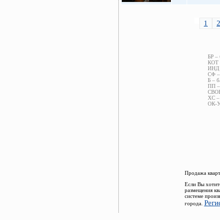
1
БР –
КОТ 
ИНД 
СФ –
Б – б
ПП –
СВОБ
ХС –
ОК-У
Продажа кварт
Если Вы хотит
размещения кв
системе произ
Реги
города.