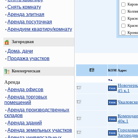
Киров
Снять комнату
Колпи
Аренда элитная
Красн
Аренда посуточная
Красно
Арендуем квартиру/комнату
Кронш
Курор
Загородная
Моско
Дома, дачи
Невск
Продажа участков
Облас
Павло
КOМ
Адрес
Коммерческая
Петро
Аренда
Петро
Новочерка
Аренда офисов
4 ккв.
Примо
45 к.1
Аренда торговых
Пушки
Чкаловск
помещений
4 ккв.
Фрунз
Аренда производственных
Центр
складов
Комендан
4 ккв.
40к.1
Аренда зданий
Аренда земельных участков
Гороховая
4 ккв.
Загородн
Аренда универсальных