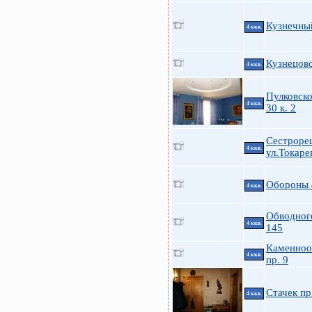
Кузнечный
4 ккв.
Кузнецовс
4 ккв.
Пулковско
4 ккв.
30 к. 2
Сестроре
4 ккв.
ул.Токарев
Обороны 
4 ккв.
Обводног
4 ккв.
145
Каменноо
4 ккв.
пр. 9
Стачек пр
4 ккв.