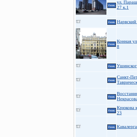
ул. Пара
4 ккв.
27 к.1
Нарвский 
4 ккв.
Конная ул
4 ккв.
8
Ушинского
4 ккв.
Санкт-Пе
4 ккв.
Таврическ
Восстания
4 ккв.
Некрасов
Крюкова к
4 ккв.
23
Кавалерга
4 ккв.