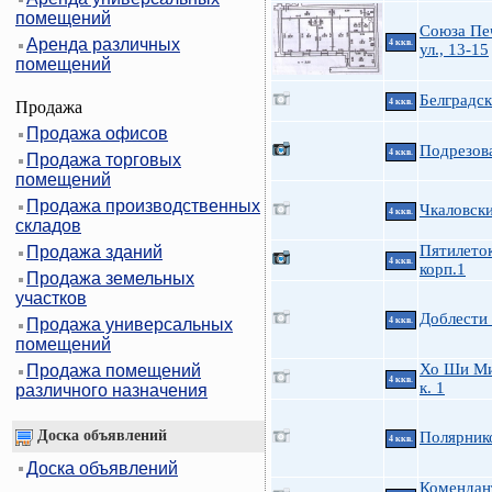
помещений
Союза Пе
Аренда различных
4 ккв.
ул., 13-15
помещений
Белградск
4 ккв.
Продажа
Продажа офисов
Подрезова
4 ккв.
Продажа торговых
помещений
Продажа производственных
Чкаловски
4 ккв.
складов
Пятилеток
Продажа зданий
4 ккв.
корп.1
Продажа земельных
участков
Доблести 
Продажа универсальных
4 ккв.
помещений
Хо Ши Ми
Продажа помещений
4 ккв.
к. 1
различного назначения
Доска объявлений
Полярник
4 ккв.
Доска объявлений
Комендан