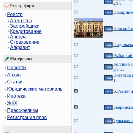
4 ккв.
40 к. 1
Реестр фирм
Полярнико
4 ккв.
Реестр
Агентства
Застройщики
Невский п
4 ккв.
Кредитование
Аренда
Страхование
Подольска
4 ккв.
Алфавит
Рыбацкий 
4 ккв.
Материалы
Колпино 
Новости
4 ккв.
ул. 15
Архив
Энгельса 
4 ккв.
1
Статьи
Юридические материалы
Б.Разночи
4 ккв.
Ипотека
ЖКХ
Зверинска
4 ккв.
Пресс-релизы
Регистрация прав
Тульская 
4 ккв.