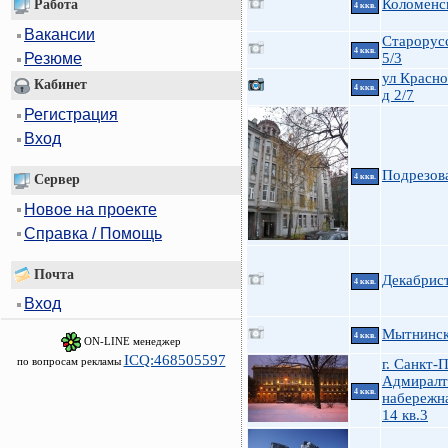
Коломенск
Работа
4 ккв.
Вакансии
Старорусс
4 ккв.
5/3
Резюме
ул Красно
Кабинет
4 ккв.
д 2/7
Регистрация
Вход
Подрезов
Сервер
4 ккв.
Новое на проекте
Справка / Помощь
Почта
Декабрист
4 ккв.
Вход
Мытнинска
4 ккв.
ON-LINE менеджер
ICQ:468505597
по вопросам рекламы
г. Санкт-
Адмиралт
4 ккв.
набережна
14 кв.3