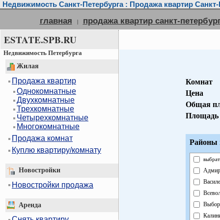
Недвижимость Санкт-Петербурга : Продажа квартир Санкт-
главная
продажа квартир санкт-петербур
|
ESTATE.SPB.RU
Недвижимость Петербурга
Жилая
Продажа квартир
Комнат
Однокомнатные
Цена
Двухкомнатные
Общая п
Трехкомнатные
Площадь 
Четырехкомнатные
Многокомнатные
Продажа комнат
Районы 
Куплю квартиру/комнату
выбрат
Новостройки
Адмир
Василе
Новостройки продажа
Всево
Выбор
Аренда
Калин
Снять квартиру