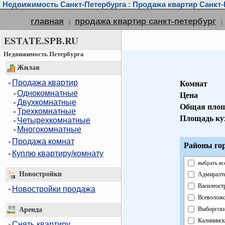
Недвижимость Санкт-Петербурга : Продажа квартир Санкт-
главная
продажа квартир санкт-петербург
|
|
ESTATE.SPB.RU
Недвижимость Петербурга
Жилая
Продажа квартир
Комнат
Однокомнатные
Цена
Двухкомнатные
Общая пло
Трехкомнатные
Площадь ку
Четырехкомнатные
Многокомнатные
Продажа комнат
Районы гор
Куплю квартиру/комнату
выбрать вс
Новостройки
Адмиралт
Василеост
Новостройки продажа
Всеволож
Выборгск
Аренда
Калининск
Снять квартиру