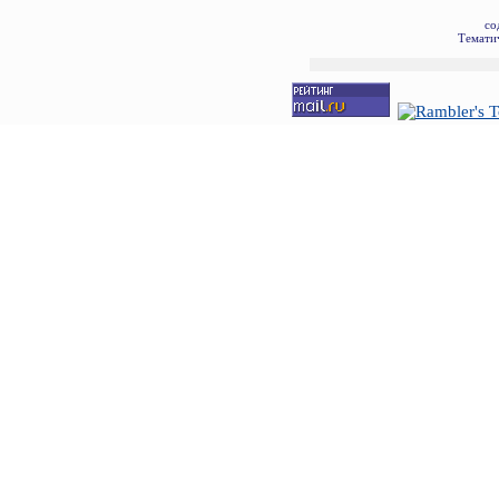
со
Тематич