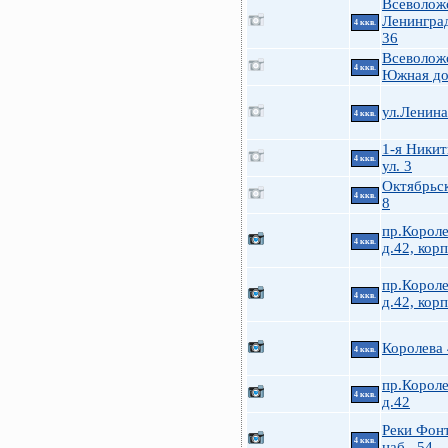
Всеволож
Ленингра
4 ккв.
36
Всеволожс
4 ккв.
Южная до
ул.Ленин
4 ккв.
1-я Никит
4 ккв.
ул. 3
Октябрьск
4 ккв.
8
пр.Короле
4 ккв.
д.42, корп
пр.Короле
4 ккв.
д.42, корп
Королева
4 ккв.
пр.Короле
4 ккв.
д.42
Реки Фон
4 ккв.
наб., 54