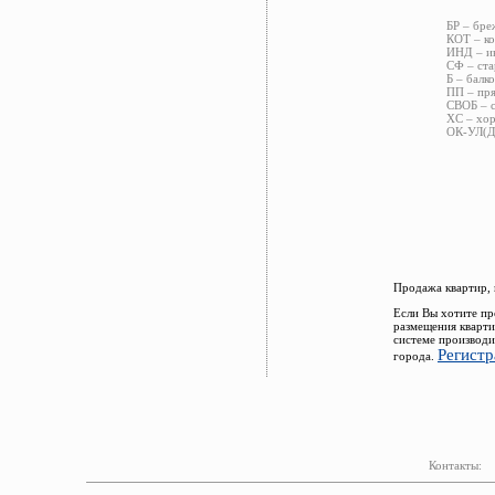
БР – бре
КОТ – ко
ИНД – ин
СФ – ста
Б – балко
ПП – пря
СВОБ – с
ХС – хор
ОК-УЛ(ДВ
Продажа квартир, 
Если Вы хотите пр
размещения кварти
системе производи
Регистр
города.
Контакты: