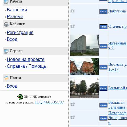
пр. 10 к. 
Работа
Вакансии
Лабутина
4 ккв.
Резюме
Кабинет
Стачек пр.
4 ккв.
Регистрация
Вход
Яхтенная 
4 ккв.
к 2
Сервер
Новое на проекте
Воскова у
Справка / Помощь
4 ккв.
15-17
Почта
Вход
Большой п
4 ккв.
ON-LINE менеджер
ICQ:468505597
Большая
по вопросам рекламы
4 ккв.
Зеленина 
Петергоф
Эрлеровск
4 ккв.
6