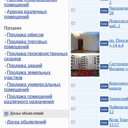
2
помещений
Чкаловски
Аренда различных
4 ккв.
58
помещений
Новосмол
4 ккв.
наб. 1
Продажа
Продажа офисов
пр. Прос
Продажа торговых
4 ккв.
д.14 к.4
помещений
Продажа производственных
складов
Сестроре
Продажа зданий
4 ккв.
Воскова у
Продажа земельных
участков
Комсомол
Продажа универсальных
4 ккв.
канала
помещений
Продажа помещений
Заневский
4 ккв.
различного назначения
Чайковско
4 ккв.
12
Доска объявлений
Коли Том
Доска объявлений
4 ккв.
11/17