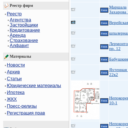
Реестр фирм
Маршала
4 ккв.
Захарова 
Реестр
Агентства
Верейская
4 ккв.
Застройщики
Кредитование
шпалерна
4 ккв.
Аренда
Страхование
Лермонто
Алфавит
4 ккв.
пр. 12
Материалы
Бабушкин
4 ккв.
Новости
Яхтенная 
Архив
4 ккв.
22к2
Статьи
Юридические материалы
Ипотека
Непокоре
ЖКХ
4 ккв.
10-1
Пресс-релизы
Регистрация прав
Непокоре
4 ккв.