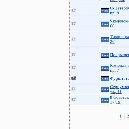
С-Петерб
4 ккв.
пр. 9
Чкаловски
4 ккв.
60
Тихорецки
4 ккв.
26
Покрышев
4 ккв.
Комендан
4 ккв.
пр. 7
Фурштатс
4 ккв.
Серпухов
4 ккв.
ул., 11
8 Советск
4 ккв.
17/19
1