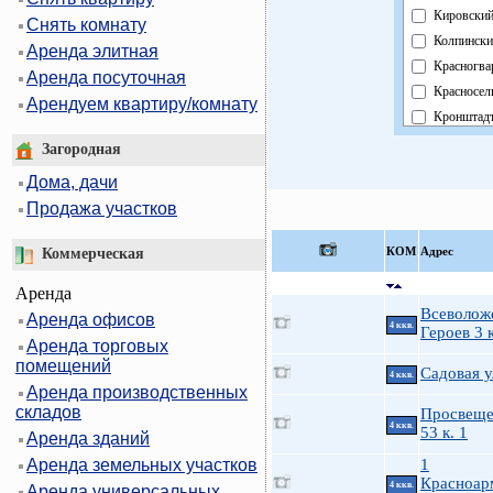
Кировски
Снять комнату
Колпински
Аренда элитная
Красногва
Аренда посуточная
Красносел
Арендуем квартиру/комнату
Кронштад
Курортны
Загородная
Московск
Дома, дачи
Невский
Продажа участков
Область
Павловск
КOМ
Адрес
Коммерческая
Петроград
Аренда
Петродво
Всеволож
Аренда офисов
Приморск
4 ккв.
Героев 3 к
Аренда торговых
Пушкинск
помещений
Фрунзенск
Садовая у
4 ккв.
Аренда производственных
Централь
складов
Просвеще
4 ккв.
53 к. 1
Аренда зданий
Аренда земельных участков
1
Красноар
4 ккв.
Аренда универсальных