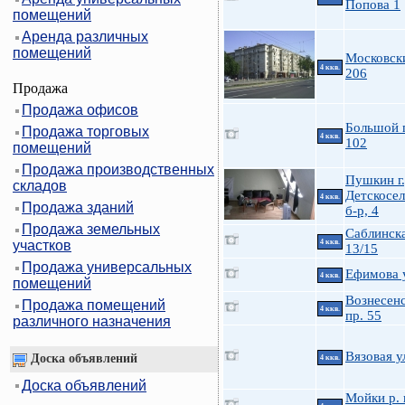
Попова 1
помещений
Аренда различных
помещений
Московск
4 ккв.
206
Продажа
Продажа офисов
Большой 
Продажа торговых
4 ккв.
102
помещений
Продажа производственных
Пушкин г.
складов
Детскосе
4 ккв.
Продажа зданий
б-р, 4
Продажа земельных
Саблинска
участков
4 ккв.
13/15
Продажа универсальных
Ефимова у
4 ккв.
помещений
Вознесен
Продажа помещений
4 ккв.
пр. 55
различного назначения
Вязовая у
Доска объявлений
4 ккв.
Доска объявлений
Мойки р. 