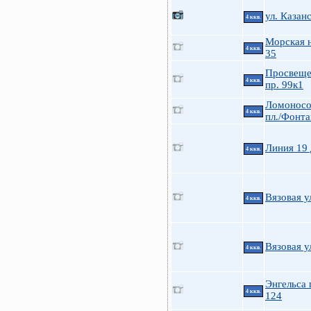
ул. Казан
4 ккв.
Морская н
4 ккв.
35
Просвеще
4 ккв.
пр. 99к1
Ломоносо
4 ккв.
пл./Фонта
Линия 19 
4 ккв.
Вязовая у
4 ккв.
Вязовая у
4 ккв.
Энгельса 
4 ккв.
124