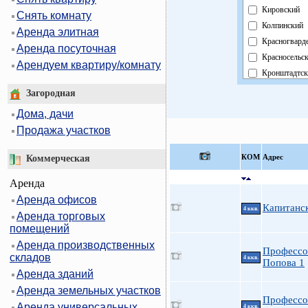
Кировский
Снять комнату
Колпинский
Аренда элитная
Красногвард
Аренда посуточная
Красносельс
Арендуем квартиру/комнату
Кронштадтск
Курортный
Загородная
Московский
Дома, дачи
Невский
Продажа участков
Область
Павловский
КOМ
Адрес
Коммерческая
Петроградск
Аренда
Петродворц
Аренда офисов
Приморский
Капитанск
4 ккв.
Аренда торговых
Пушкинский
помещений
Фрунзенский
Аренда производственных
Центральный
Профессо
складов
4 ккв.
Попова 1
Аренда зданий
Аренда земельных участков
Профессо
Аренда универсальных
4 ккв.