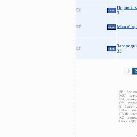
Первого м
4 ккв.
3
Малый пр
4 ккв.
Загородн
4 ккв.
33
1
БР – брежн
КОТ – котт
ИНД – инди
СФ – старый
Б – балкон,
ПП – пряма
СВОБ – сво
ХС – хорош
ОК-УЛ(ДВ) 