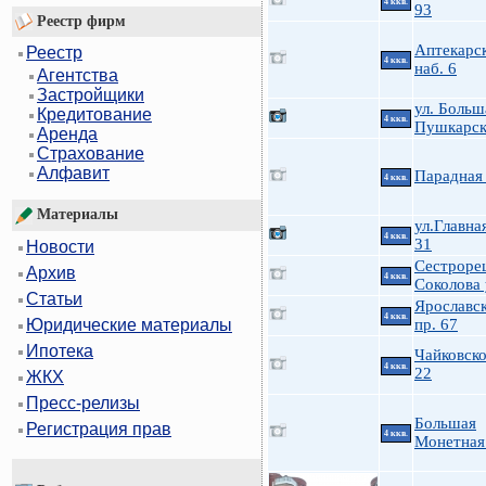
4 ккв.
93
Реестр фирм
Аптекарс
Реестр
4 ккв.
наб. 6
Агентства
Застройщики
ул. Больш
Кредитование
4 ккв.
Пушкарск
Аренда
Страхование
Алфавит
Парадная 
4 ккв.
Материалы
ул.Главна
4 ккв.
31
Новости
Сестроре
Архив
4 ккв.
Соколова 
Статьи
Ярославс
4 ккв.
пр. 67
Юридические материалы
Ипотека
Чайковско
4 ккв.
22
ЖКХ
Пресс-релизы
Большая
Регистрация прав
4 ккв.
Монетная