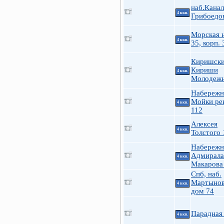
наб.Канал
4 ккв.
Грибоедо
Морская н
4 ккв.
35, корп. 
Киришски
Кириши
4 ккв.
Молодеж
Набережн
Мойки ре
4 ккв.
112
Алексея
4 ккв.
Толстого 
Набережн
Адмирала
4 ккв.
Макарова
Спб, наб.
Мартынов
4 ккв.
дом 74
Парадная 
4 ккв.