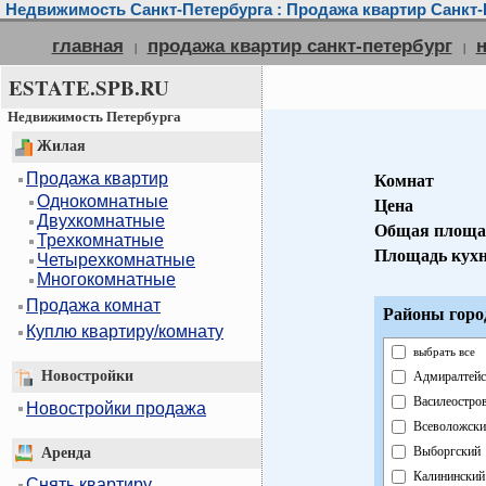
Недвижимость Санкт-Петербурга : Продажа квартир Санкт-
главная
продажа квартир санкт-петербург
|
|
ESTATE.SPB.RU
Недвижимость Петербурга
Жилая
Продажа квартир
Комнат
Однокомнатные
Цена
Двухкомнатные
Общая площа
Трехкомнатные
Площадь кух
Четырехкомнатные
Многокомнатные
Продажа комнат
Районы горо
Куплю квартиру/комнату
выбрать все
Новостройки
Адмиралтейс
Василеостро
Новостройки продажа
Всеволожски
Выборгский
Аренда
Калининский
Снять квартиру