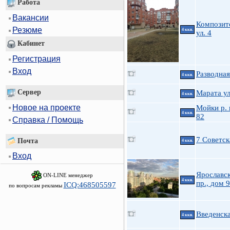
Работа
Вакансии
Композит
Резюме
4 ккв.
ул. 4
Кабинет
Регистрация
Вход
Разводная
4 ккв.
Сервер
Марата ул
4 ккв.
Новое на проекте
Мойки р. 
4 ккв.
82
Справка / Помощь
7 Советск
Почта
4 ккв.
Вход
Ярославс
ON-LINE менеджер
4 ккв.
пр., дом 
ICQ:468505597
по вопросам рекламы
Введенска
4 ккв.