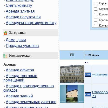
Кировс
Снять комнату
Колпин
Аренда элитная
Красно
Аренда посуточная
Красно
Арендуем квартиру/комнату
Кроншт
Курорт
Загородная
Москов
Дома, дачи
Невски
Продажа участков
Област
Павлов
КOМ
Адрес
Коммерческая
Петрог
Аренда
Петрод
Аренда офисов
Примо
ул.Рылеев
4 ккв.
Аренда торговых
Пушки
помещений
Фрунзе
Аренда производственных
Центра
складов
Староорл
4 ккв.
Аренда зданий
23
Аренда земельных участков
Аренда универсальных