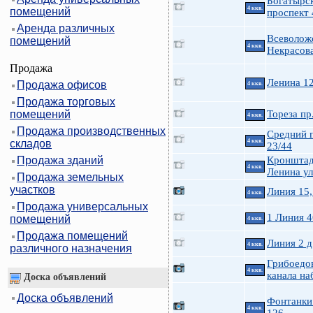
Богатырс
4 ккв.
помещений
проспект 
Аренда различных
Всеволож
помещений
4 ккв.
Некрасов
Продажа
Ленина 12
Продажа офисов
4 ккв.
Продажа торговых
помещений
Тореза пр
4 ккв.
Продажа производственных
Средний 
складов
4 ккв.
23/44
Продажа зданий
Кроншта
4 ккв.
Ленина ул
Продажа земельных
участков
Линия 15,
4 ккв.
Продажа универсальных
1 Линия 4
помещений
4 ккв.
Продажа помещений
Линия 2 д
4 ккв.
различного назначения
Грибоедо
4 ккв.
канала наб
Доска объявлений
Доска объявлений
Фонтанки 
4 ккв.