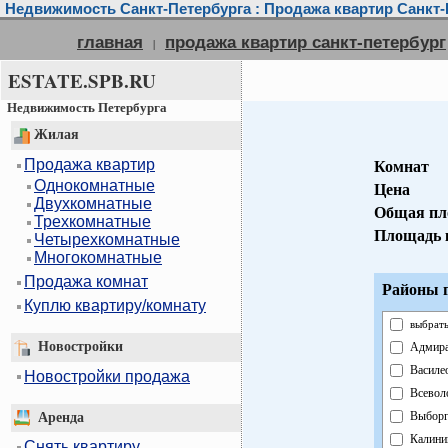
Недвижимость Санкт-Петербурга : Продажа квартир Санкт-
главная
продажа квартир санкт-петербург
|
ESTATE.SPB.RU
Недвижимость Петербурга
Жилая
Продажа квартир
Комнат
Однокомнатные
Цена
Двухкомнатные
Общая пл
Трехкомнатные
Площадь 
Четырехкомнатные
Многокомнатные
Продажа комнат
Районы г
Куплю квартиру/комнату
выбрать
Новостройки
Адмира
Василе
Новостройки продажа
Всевол
Выборг
Аренда
Калини
Снять квартиру