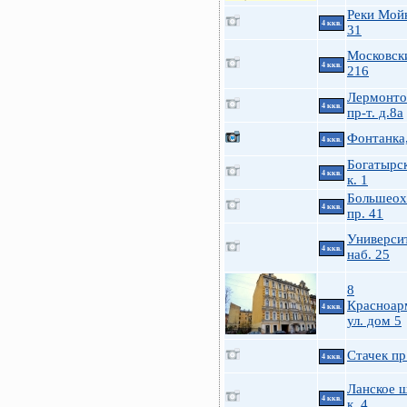
Реки Мойк
4 ккв.
31
Московск
4 ккв.
216
Лермонто
4 ккв.
пр-т. д.8а
Фонтанка
4 ккв.
Богатырс
4 ккв.
к. 1
Большеох
4 ккв.
пр. 41
Универси
4 ккв.
наб. 25
8
Красноар
4 ккв.
ул. дом 5
Стачек пр
4 ккв.
Ланское ш
4 ккв.
к. 4