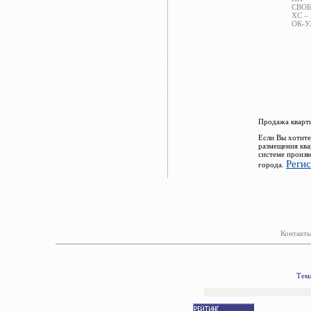
СВОБ 
ХС – 
ОК-УЛ
Продажа кварти
Если Вы хотите
размещения ква
системе произв
Реги
города.
Контакты
Тема