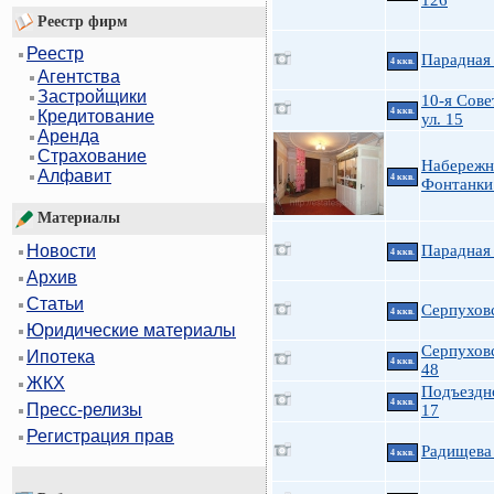
126
Реестр фирм
Реестр
Парадная 
4 ккв.
Агентства
Застройщики
10-я Сове
4 ккв.
Кредитование
ул. 15
Аренда
Страхование
Набережн
Алфавит
4 ккв.
Фонтанки 
Материалы
Парадная 
Новости
4 ккв.
Архив
Статьи
Серпухов
4 ккв.
Юридические материалы
Серпуховс
Ипотека
4 ккв.
48
ЖКХ
Подъездн
4 ккв.
Пресс-релизы
17
Регистрация прав
Радищева
4 ккв.