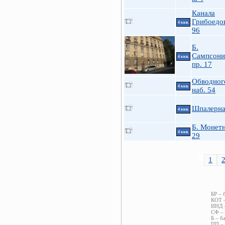
Канала
Грибоедов
4 ккв.
96
Б.
Сампсони
4 ккв.
пр. 17
Обводного
4 ккв.
наб. 54
Шпалерна
4 ккв.
Б. Монетн
4 ккв.
29
1
БР – 
КОТ –
ИНД –
СФ – 
Б – б
ПП – 