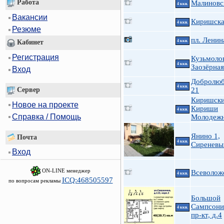
Работа
Малиновс
4 ккв.
Вакансии
Киришская
4 ккв.
Резюме
пл. Ленин
4 ккв.
Кабинет
Регистрация
Кузьмоло
4 ккв.
Заозёрная
Вход
Добролюб
4 ккв.
Сервер
21
Киришски
Новое на проекте
Кириши
4 ккв.
Справка / Помощь
Молодеж
Янино 1,
Почта
4 ккв.
Сиреневы
Вход
ON-LINE менеджер
Всеволожс
4 ккв.
ICQ:468505597
по вопросам рекламы
Большой
Сампсони
4 ккв.
пр-кт, д.4