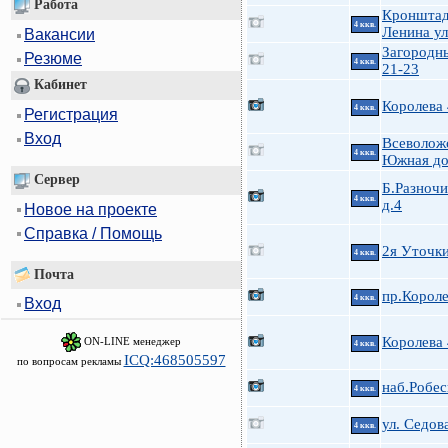
Работа
Кроншта
4 ккв.
Ленина ул
Вакансии
Загородн
Резюме
4 ккв.
21-23
Кабинет
Королева
4 ккв.
Регистрация
Вход
Всеволожс
4 ккв.
Южная до
Сервер
Б.Разноч
4 ккв.
д.4
Новое на проекте
Справка / Помощь
2я Уточк
4 ккв.
Почта
пр.Короле
4 ккв.
Вход
Королева
ON-LINE менеджер
4 ккв.
ICQ:468505597
по вопросам рекламы
наб.Робес
4 ккв.
ул. Седова
4 ккв.