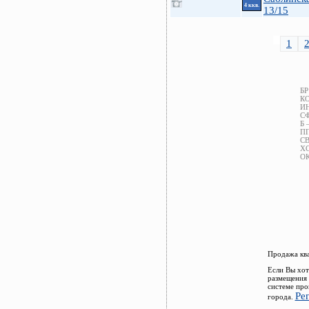
4 ккв.
13/15
1
БР
КО
ИН
СФ
Б 
ПП
СВ
ХС
ОК
Продажа ква
Если Вы хот
размещения 
системе про
Ре
города.