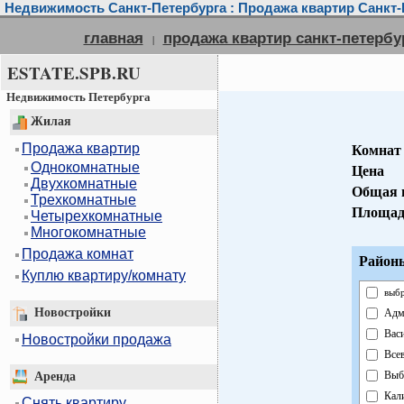
Недвижимость Санкт-Петербурга : Продажа квартир Санкт-
главная
продажа квартир санкт-петербу
|
ESTATE.SPB.RU
Недвижимость Петербурга
Жилая
Продажа квартир
Комнат
Однокомнатные
Цена
Двухкомнатные
Общая 
Трехкомнатные
Площад
Четырехкомнатные
Многокомнатные
Продажа комнат
Районы
Куплю квартиру/комнату
выбр
Новостройки
Адм
Вас
Новостройки продажа
Все
Выб
Аренда
Кал
Снять квартиру