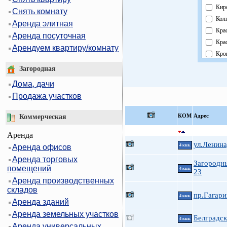
Кир
Снять комнату
Кол
Аренда элитная
Кра
Аренда посуточная
Кра
Арендуем квартиру/комнату
Кро
Кур
Загородная
Мос
Дома, дачи
Нев
Продажа участков
Обл
Пав
КOМ
Адрес
Коммерческая
Пет
Аренда
Пет
ул.Ленина
Аренда офисов
4 ккв.
При
Аренда торговых
Пуш
Загородн
помещений
4 ккв.
Фру
23
Аренда производственных
Цен
складов
пр.Гагари
4 ккв.
Аренда зданий
Аренда земельных участков
Белградск
4 ккв.
Аренда универсальных