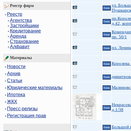
ул. Больш
Реестр фирм
4 ккв.
Пушкарск
Реестр
пр.Короле
Агентства
4 ккв.
д.42, корп
Застройщики
Кредитование
Комендан
4 ккв.
Аренда
пр. 50/1
Страхование
Алфавит
пл. Ленин
4 ккв.
Материалы
Королева
4 ккв.
Новости
Архив
димитров
4 ккв.
Статьи
Малиновс
Юридические материалы
4 ккв.
Ипотека
ЖКХ
Некрасова
Пресс-релизы
4 ккв.
д.1/38
Регистрация прав
Большой п
4 ккв.