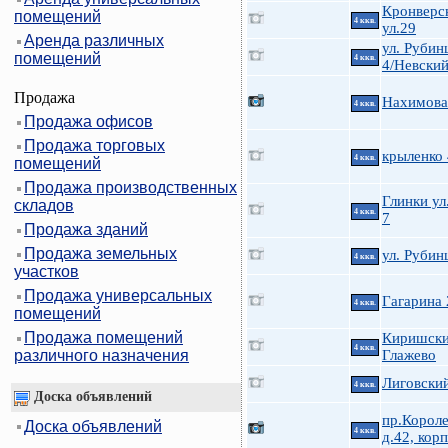
Кронверс
помещений
4 ккв.
ул.29
Аренда различных
ул. Руби
помещений
4 ккв.
4/Невский
Продажа
Нахимова 
4 ккв.
Продажа офисов
Продажа торговых
крыленко
4 ккв.
помещений
Продажа производственных
Глинки ул.
складов
4 ккв.
7
Продажа зданий
Продажа земельных
ул. Руби
4 ккв.
участков
Продажа универсальных
Гагарина 
4 ккв.
помещений
Продажа помещений
Киришски
4 ккв.
различного назначения
Глажево
Лиговский
4 ккв.
Доска объявлений
пр.Короле
Доска объявлений
4 ккв.
д.42, корп