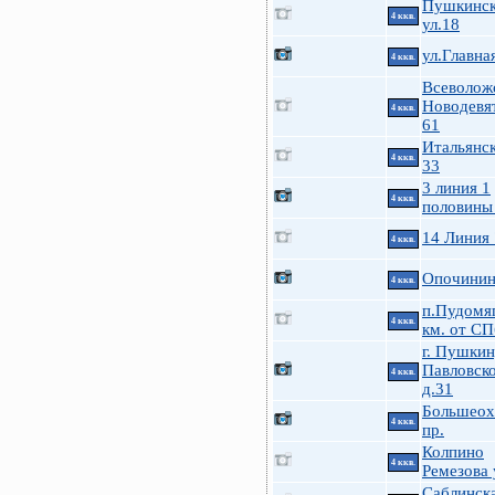
Пушкинск
4 ккв.
ул.18
ул.Главна
4 ккв.
Всеволож
Новодевя
4 ккв.
61
Итальянск
4 ккв.
33
3 линия 1
4 ккв.
половины
14 Линия
4 ккв.
Опочинина
4 ккв.
п.Пудомя
4 ккв.
км. от СП
г. Пушкин
Павловско
4 ккв.
д.31
Большеох
4 ккв.
пр.
Колпино
4 ккв.
Ремезова 
Саблинска