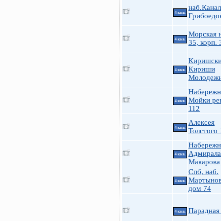
наб.Канал
4 ккв.
Грибоедо
Морская н
4 ккв.
35, корп. 
Киришски
Кириши
4 ккв.
Молодеж
Набережн
Мойки ре
4 ккв.
112
Алексея
4 ккв.
Толстого 
Набережн
Адмирала
4 ккв.
Макарова
Спб, наб.
Мартынов
4 ккв.
дом 74
Парадная 
4 ккв.