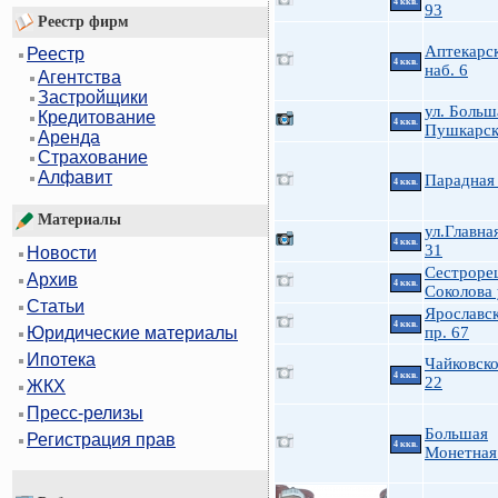
4 ккв.
93
Реестр фирм
Аптекарс
Реестр
4 ккв.
наб. 6
Агентства
Застройщики
ул. Больш
Кредитование
4 ккв.
Пушкарск
Аренда
Страхование
Алфавит
Парадная 
4 ккв.
Материалы
ул.Главна
4 ккв.
31
Новости
Сестроре
Архив
4 ккв.
Соколова 
Статьи
Ярославс
4 ккв.
пр. 67
Юридические материалы
Ипотека
Чайковско
4 ккв.
22
ЖКХ
Пресс-релизы
Большая
Регистрация прав
4 ккв.
Монетная