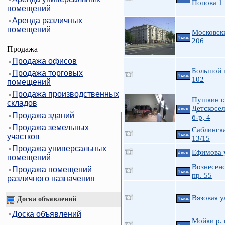
Попова 1
помещений
Аренда различных
помещений
Московск
4 ккв.
206
Продажа
Продажа офисов
Большой 
Продажа торговых
4 ккв.
102
помещений
Продажа производственных
Пушкин г.
складов
Детскосе
4 ккв.
Продажа зданий
б-р, 4
Продажа земельных
Саблинска
участков
4 ккв.
13/15
Продажа универсальных
Ефимова у
4 ккв.
помещений
Вознесен
Продажа помещений
4 ккв.
пр. 55
различного назначения
Вязовая у
Доска объявлений
4 ккв.
Доска объявлений
Мойки р. 