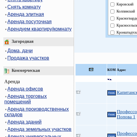
Кировский
Снять комнату
Колпинский
Аренда элитная
Красногвард
Аренда посуточная
Красносельс
Арендуем квартиру/комнату
Кронштадтск
Курортный
Загородная
Московский
Дома, дачи
Невский
Продажа участков
Область
Павловский
КOМ
Адрес
Коммерческая
Петроградск
Аренда
Петродворц
Аренда офисов
Приморский
Капитанск
4 ккв.
Аренда торговых
Пушкинский
помещений
Фрунзенский
Аренда производственных
Центральный
Профессо
складов
4 ккв.
Попова 1
Аренда зданий
Аренда земельных участков
Профессо
Аренда универсальных
4 ккв.