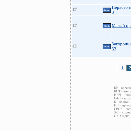
Первого м
4 ккв.
3
Малый пр
4 ккв.
Загородн
4 ккв.
33
1
БР – брежн
КОТ – котт
ИНД – инди
СФ – старый
Б – балкон,
ПП – пряма
СВОБ – сво
ХС – хорош
ОК-УЛ(ДВ) 