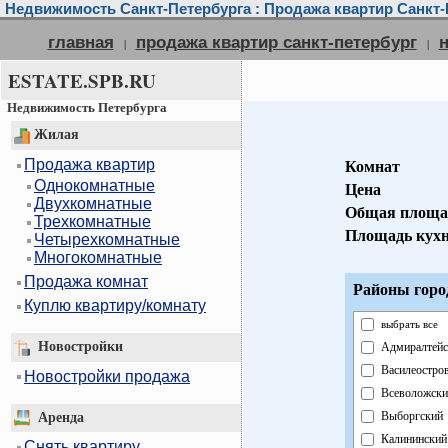
Недвижимость Санкт-Петербурга : Продажа квартир Санкт-
главная
продажа квартир санкт-петербург
|
|
ESTATE.SPB.RU
Недвижимость Петербурга
Жилая
Продажа квартир
Комнат
Однокомнатные
Цена
Двухкомнатные
Общая площа
Трехкомнатные
Площадь кух
Четырехкомнатные
Многокомнатные
Продажа комнат
Районы горо
Куплю квартиру/комнату
выбрать все
Новостройки
Адмиралтейс
Василеостро
Новостройки продажа
Всеволожски
Выборгский
Аренда
Калининский
Снять квартиру