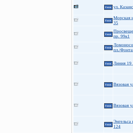
ул. Казан
4 ккв.
Морская н
4 ккв.
35
Просвеще
4 ккв.
пр. 99к1
Ломоносо
4 ккв.
пл./Фонта
Линия 19 
4 ккв.
Вязовая у
4 ккв.
Вязовая у
4 ккв.
Энгельса 
4 ккв.
124