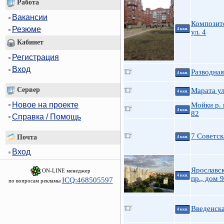
Работа
Вакансии
Композит
Резюме
4 ккв.
ул. 4
Кабинет
Регистрация
Вход
Разводная
4 ккв.
Сервер
Марата ул
4 ккв.
Новое на проекте
Мойки р. 
4 ккв.
82
Справка / Помощь
7 Советск
Почта
4 ккв.
Вход
Ярославс
ON-LINE менеджер
4 ккв.
пр., дом 
ICQ:468505597
по вопросам рекламы
Введенска
4 ккв.